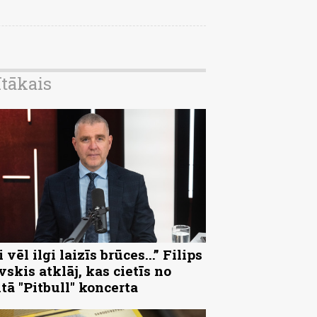
ītākais
 vēl ilgi laizīs brūces...” Filips
vskis atklāj, kas cietīs no
ltā "Pitbull" koncerta