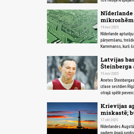
tos nebija iespējam
Nīderlande
mikroshēmu
19.nov 2025
Nīderlande apturēj
pārņemšanu, trešdi
Karremanss, kurš šo
Latvijas ba
Šteinberga 
15.nov 2025
Anetes Šteinbergas 
izlase sestdien Rīg
otrajā spēlē pieveic
Krievijas a
miskastē; b
17.okt 2025
Nīderlandes Augstāk
gadiem ilgajā juridis