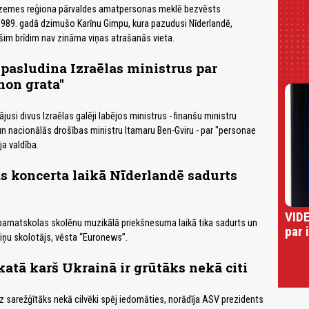
urzemes reģiona pārvaldes amatpersonas meklē bezvēsts
89. gadā dzimušo Karīnu Gimpu, kura pazudusi Nīderlandē,
šim brīdim nav zināma viņas atrašanās vieta.
pasludina Izraēlas ministrus par
non grata"
jusi divus Izraēlas galēji labējos ministrus - finanšu ministru
n nacionālās drošības ministru Itamaru Ben-Gviru - par "personae
a valdība.
 koncerta laikā Nīderlandē sadurts
VIDE
pamatskolas skolēnu muzikālā priekšnesuma laikā tika sadurts un
par 
viņu skolotājs, vēsta “Euronews”.
atā karš Ukrainā ir grūtāks nekā citi
dz sarežģītāks nekā cilvēki spēj iedomāties, norādīja ASV prezidents