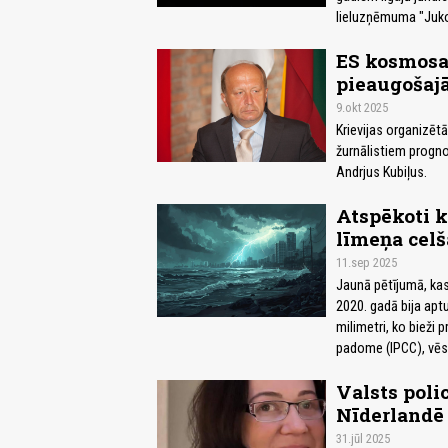
lieluzņēmuma "Juko
ES kosmosa
pieaugošaj
9.okt 2025
Krievijas organizēt
žurnālistiem progn
Andrjus Kubiļus.
Atspēkoti k
līmeņa celš
11.sep 2025
Jaunā pētījumā, kas
2020. gadā bija aptu
milimetri, ko bieži
padome (IPCC), vē
Valsts poli
Nīderlandē
31.jūl 2025