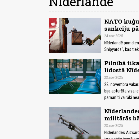
Nīderlande
NATO kuģu 
sankciju pā
24.nov 2025
Nīderlandē pirmdien
Shipyards", kas tiek
Pilnībā tik
lidostā Nīd
23.nov 2025
22. novembra vakarā 
bija apturēta visa 
pamanīti vairāki nea
Nīderlandes
militārās b
23.nov 2025
Nīderlandes Aizsardz