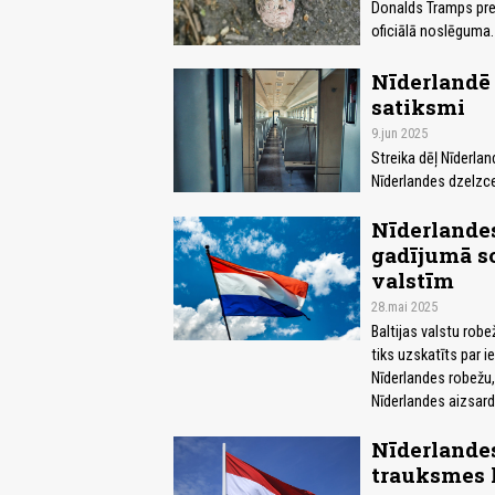
Donalds Tramps pre
oficiālā noslēguma.
Nīderlandē 
satiksmi
9.jun 2025
Streika dēļ Nīderlan
Nīderlandes dzelzce
Nīderlande
gadījumā so
valstīm
28.mai 2025
Baltijas valstu robe
tiks uzskatīts par i
Nīderlandes robežu,
Nīderlandes aizsar
Nīderlande
trauksmes l