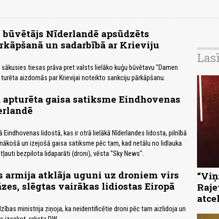
būvētājs Nīderlandē apsūdzēts
rkāpšanā un sadarbībā ar Krieviju
Las
 sākusies tiesas prāva pret valsts lielāko kuģu būvētavu "Damen
 turēta aizdomās par Krievijai noteikto sankciju pārkāpšanu.
a apturēta gaisa satiksme Eindhovenas
erlandē
Eindhovenas lidostā, kas ir otrā lielākā Nīderlandes lidosta, pilnībā
ienākošā un izejošā gaisa satiksme pēc tam, kad netālu no lidlauka
tļauti bezpilota lidaparāti (droni), vēsta "Sky News".
 armija atklāja uguni uz droniem virs
“Viņi
āzes, slēgtas vairākas lidiostas Eiropā
Raje
atce
ības ministrija ziņoja, ka neidentificētie droni pēc tam aizlidoja un