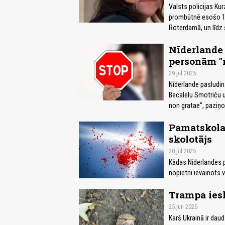
Valsts policijas K
prombūtnē esošo 19
Roterdamā, un līdz 
Nīderlande 
personām "
29.jūl 2025
Nīderlande pasludinā
Becalelu Smotriču u
non gratae", paziņoj
Pamatskolas
skolotājs
20.jūl 2025
Kādas Nīderlandes 
nopietni ievainots 
Trampa iesk
25.jun 2025
Karš Ukrainā ir dau