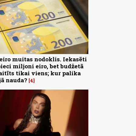
 eiro muitas nodoklis. Iekasēti
pieci miljoni eiro, bet budžetā
aitīts tikai viens; kur palika
jā nauda?
4