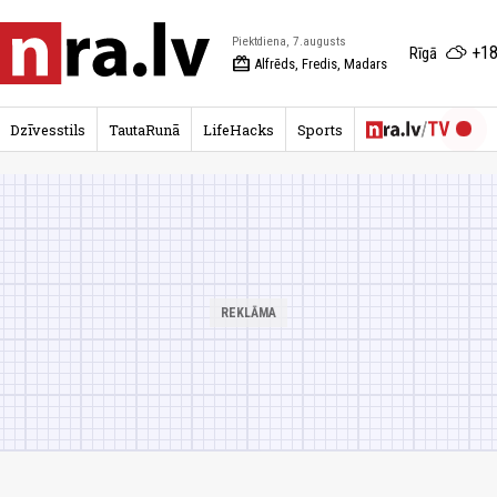
Piektdiena, 7.augusts
+18
Rīgā
redeem
Alfrēds, Fredis, Madars
Dzīvesstils
TautaRunā
LifeHacks
Sports