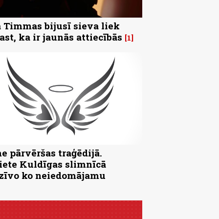
 Timmas bijusī sieva liek
ast, ka ir jaunās attiecībās
1
e pārvēršas traģēdijā.
iete Kuldīgas slimnīcā
zīvo ko neiedomājamu