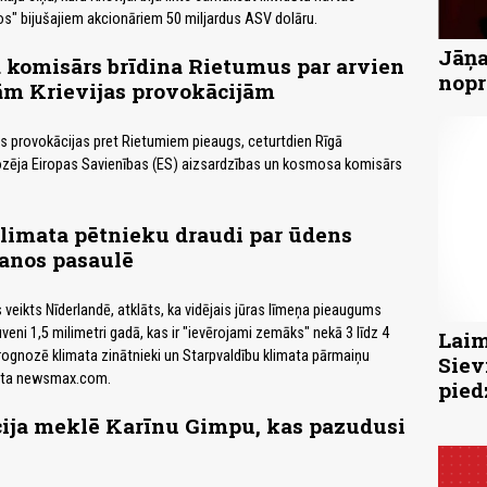
s" bijušajiem akcionāriem 50 miljardus ASV dolāru.
Jāņa
 komisārs brīdina Rietumus par arvien
nopr
ām Krievijas provokācijām
ās provokācijas pret Rietumiem pieaugs, ceturtdien Rīgā
ozēja Eiropas Savienības (ES) aizsardzības un kosmosa komisārs
limata pētnieku draudi par ūdens
anos pasaulē
 veikts Nīderlandē, atklāts, ka vidējais jūras līmeņa pieaugums
veni 1,5 milimetri gadā, kas ir "ievērojami zemāks" nekā 3 līdz 4
Laim
 prognozē klimata zinātnieki un Starpvaldību klimata pārmaiņu
Siev
sta newsmax.com.
pied
cija meklē Karīnu Gimpu, kas pazudusi