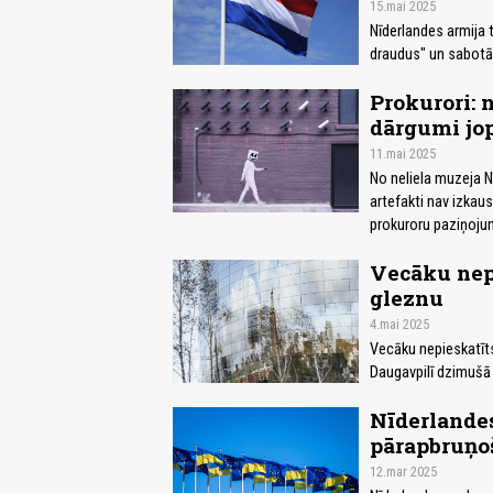
15.mai 2025
Nīderlandes armija 
draudus" un sabotā
Prokurori:
dārgumi jop
11.mai 2025
No neliela muzeja N
artefakti nav izkau
prokuroru paziņoju
Vecāku nepi
gleznu
4.mai 2025
Vecāku nepieskatīts
Daugavpilī dzimušā 
Nīderlandes
pārapbruņo
12.mar 2025