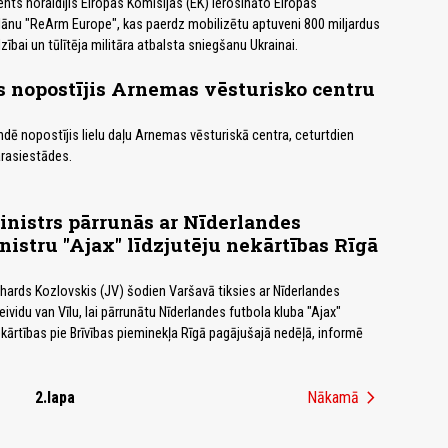
nts noraidījis Eiropas Komisijas (EK) ierosināto Eiropas
ānu "ReArm Europe", kas paerdz mobilizētu aptuveni 800 miljardus
zībai un tūlītēja militāra atbalsta sniegšanu Ukrainai.
 nopostījis Arnemas vēsturisko centru
dē nopostījis lielu daļu Arnemas vēsturiskā centra, ceturtdien
arasiestādes.
inistrs pārrunās ar Nīderlandes
nistru "Ajax" līdzjutēju nekārtības Rīgā
Rihards Kozlovskis (JV) šodien Varšavā tiksies ar Nīderlandes
ividu van Vīlu, lai pārrunātu Nīderlandes futbola kluba "Ajax"
ekārtības pie Brīvības pieminekļa Rīgā pagājušajā nedēļā, informē
chevron_right
2.lapa
Nākamā