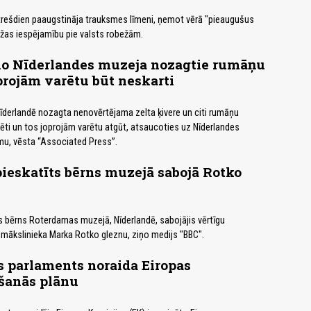
trešdien paaugstināja trauksmes līmeni, ņemot vērā "pieaugušus
žas iespējamību pie valsts robežām.
 no Nīderlandes muzeja nozagtie rumāņu
rojām varētu būt neskarti
īderlandē nozagta nenovērtējama zelta ķivere un citi rumāņu
sēti un tos joprojām varētu atgūt, atsaucoties uz Nīderlandes
mu, vēsta “Associated Press”.
eskatīts bērns muzejā sabojā Rotko
 bērns Roterdamas muzejā, Nīderlandē, sabojājis vērtīgu
mākslinieka Marka Rotko gleznu, ziņo medijs "BBC".
 parlaments noraida Eiropas
šanās plānu