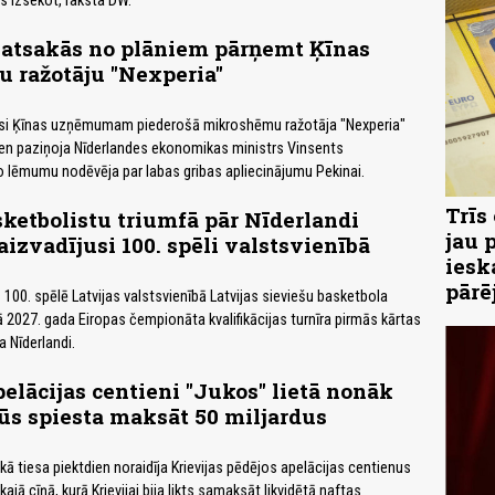
s izsekot, raksta DW.
 atsakās no plāniem pārņemt Ķīnas
 ražotāju "Nexperia"
usi Ķīnas uzņēmumam piederošā mikroshēmu ražotāja "Nexperia"
en paziņoja Nīderlandes ekonomikas ministrs Vinsents
 lēmumu nodēvēja par labas gribas apliecinājumu Pekinai.
Trīs
sketbolistu triumfā pār Nīderlandi
jau 
aizvadījusi 100. spēli valstsvienībā
iesk
pārē
100. spēlē Latvijas valstsvienībā Latvijas sieviešu basketbola
ā 2027. gada Eiropas čempionāta kvalifikācijas turnīra pirmās kārtas
a Nīderlandi.
pelācijas centieni "Jukos" lietā nonāk
ūs spiesta maksāt 50 miljardus
ā tiesa piektdien noraidīja Krievijas pēdējos apelācijas centienus
kajā cīņā, kurā Krievijai bija likts samaksāt likvidētā naftas