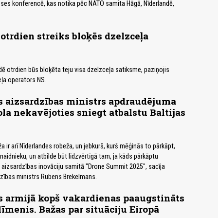
ses konferencē, kas notika pēc NATO samita Hāgā, Nīderlandē,
otrdien streiks bloķēs dzelzceļa
dē otrdien būs bloķēta teju visa dzelzceļa satiksme, paziņojis
ļa operators NS.
s aizsardzības ministrs apdraudējuma
la nekavējoties sniegt atbalstu Baltijas
ža ir arī Nīderlandes robeža, un jebkurš, kurš mēģinās to pārkāpt,
enaidnieku, un atbilde būt līdzvērtīgā tam, ja kāds pārkāptu
 aizsardzības inovāciju samitā "Drone Summit 2025", sacīja
dzības ministrs Rubens Brekelmans.
s armijā kopš vakardienas paaugstināts
īmenis. Bažas par situāciju Eiropā