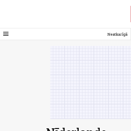
menu
Neatkarīgā