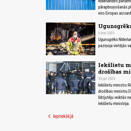
Nīderlandes parlame
pārapbruņošanās pl
eiro Eiropas aizsard
Ugunsgrēks
6.mar 2025
Ugunsgrēks Nīderlan
paziņoja vietējās v
Iekšlietu m
drošības mi
30.jan 2025
Iekšlietu ministrs 
drošības ministru De
līdzjutēju veiktās n
Iekšlietu ministrija.
chevron_left
Iepriekšējā