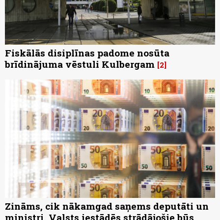
Fiskālās disiplīnas padome nosūta
brīdinājuma vēstuli Kulbergam
2
Zināms, cik nākamgad saņems deputāti un
ministri. Valsts iestādēs strādājošie būs