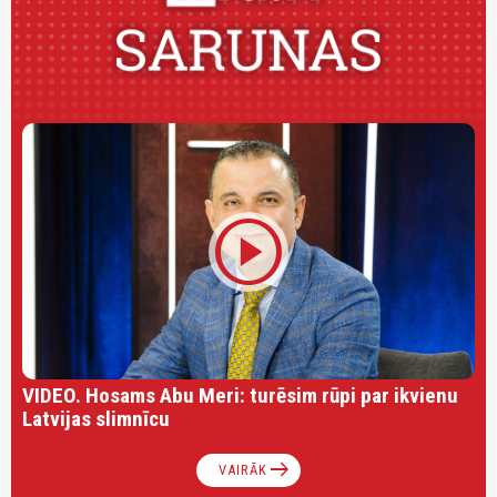
play_circle
VIDEO. Hosams Abu Meri: turēsim rūpi par ikvienu
Latvijas slimnīcu
arrow_right_alt
VAIRĀK