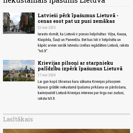
nekustamais īpašums Lietuvā
Latvieši pērk īpašumus Lietuvā -
cenas esot pat uz pusi zemākas
22.mai 2025
Ierasts domāt, ka Lietuvā ir piecas lielpilsētas: Viļņa, Kauņa,
Klaipēda, Šauļi un Panevēža. Bet kas īsti ir lielpilsēta un
kāpēc arvien vairāk latviešu izvēlas iegādāties Lietuvā, raksta
“tv3.lt”.
Krievijas pilsoņi ar starpnieku
palīdzību izpērk īpašumus Lietuvā
27.mai 2024
Lai gan kopš Ukrainas kara sākuma Krievijas pilsoņiem
kļuvusi grūtāki nekustamā īpašuma pirkšana un pārdošana,
kaimiņvalstī Lietuvā Krievijas interese par tirgu nav zudusi,
raksta tv3.lt.
Lasītākais