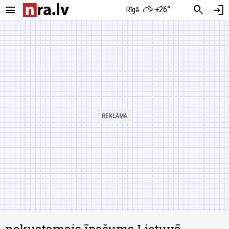
menu
search
login
+26°
Rīgā