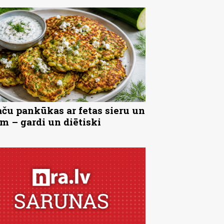
ču pankūkas ar fetas sieru un
ēm – gardi un diētiski