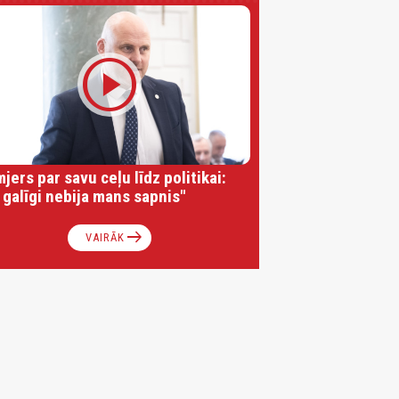
play_circle
jers par savu ceļu līdz politikai:
 galīgi nebija mans sapnis"
arrow_right_alt
VAIRĀK