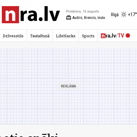
Pirmdiena, 10.augusts
+17°
Rīgā
redeem
Audris, Brencis, Inuta
Dzīvesstils
TautaRunā
LifeHacks
Sports