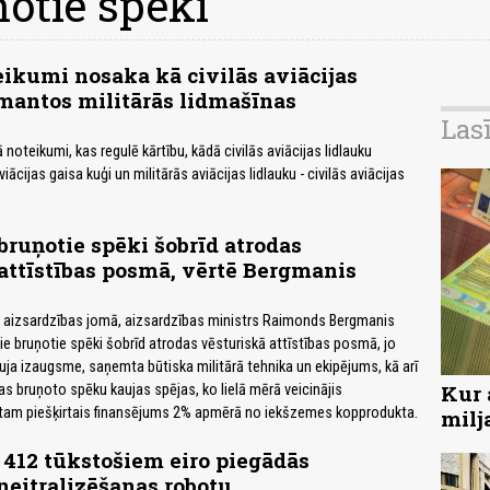
otie spēki
ikumi nosaka kā civilās aviācijas
mantos militārās lidmašīnas
Las
noteikumi, kas regulē kārtību, kādā civilās aviācijas lidlauku
ācijas gaisa kuģi un militārās aviācijas lidlauku - civilās aviācijas
bruņotie spēki šobrīd atrodas
attīstības posmā, vērtē Bergmanis
u aizsardzības jomā, aizsardzības ministrs Raimonds Bergmanis
ie bruņotie spēki šobrīd atrodas vēsturiskā attīstības posmā, jo
uja izaugsme, saņemta būtiska militārā tehnika un ekipējums, kā arī
Kur 
as bruņoto spēku kaujas spējas, ko lielā mērā veicinājis
tam piešķirtais finansējums 2% apmērā no iekšzemes kopprodukta.
milj
 412 tūkstošiem eiro piegādās
neitralizēšanas robotu