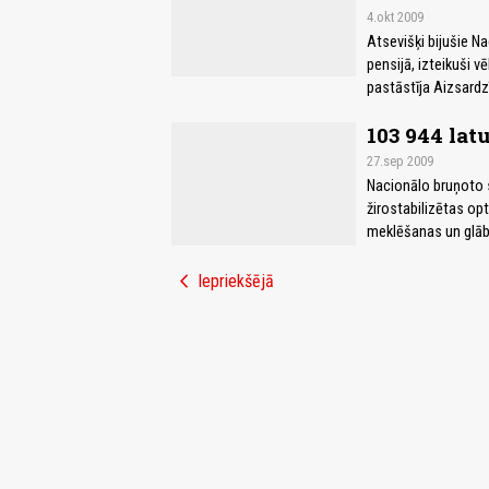
4.okt 2009
Atsevišķi bijušie Na
pensijā, izteikuši v
pastāstīja Aizsardz
103 944 lat
27.sep 2009
Nacionālo bruņoto s
žirostabilizētas op
meklēšanas un glāb
chevron_left
Iepriekšējā