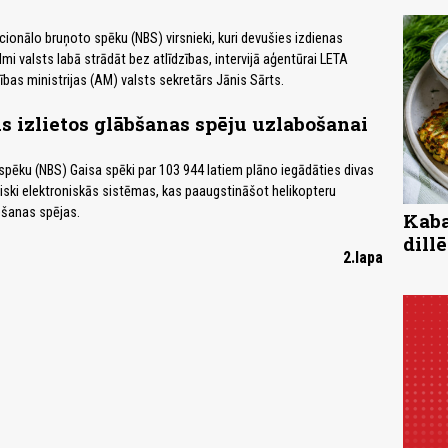
cionālo bruņoto spēku (NBS) virsnieki, kuri devušies izdienas
ēlmi valsts labā strādāt bez atlīdzības, intervijā aģentūrai LETA
ības ministrijas (AM) valsts sekretārs Jānis Sārts.
us izlietos glābšanas spēju uzlabošanai
pēku (NBS) Gaisa spēki par 103 944 latiem plāno iegādāties divas
tiski elektroniskās sistēmas, kas paaugstināšot helikopteru
šanas spējas.
Kaba
dill
2.lapa