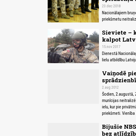
23.dec 2018
Nacionālajiem bruņ
priekšmetu neitrali
Sieviete –
kalpot Latv
15.nov 2017
Dienestā Nacionālaj
lielu atbildību Latvi
Vaiņodē pie
sprādzienb
2.aug 2012
Šodien, 2.augustā,
munīcijas neitraliz
ielu, kur pie privāt
priekšmeti. Vienība 
Bijušie NBS
bez atlīdzī