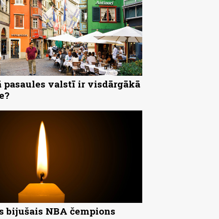
 pasaules valstī ir visdārgākā
e?
s bijušais NBA čempions