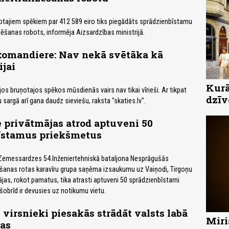
otajiem spēkiem par 412 589 eiro tiks piegādāts sprādzienbīstamu
zēšanas robots, informēja Aizsardzības ministrijā.
 komandiere: Nav nekā svētāka kā
ijai
Kurā
os bruņotajos spēkos mūsdienās vairs nav tikai vīrieši. Ar tikpat
dzīv
ju sargā arī gana daudz sieviešu, raksta "skaties.lv".
 privātmājas atrod aptuveni 50
īstamus priekšmetus
 Zemessardzes 54.Inženiertehniskā bataljona Nesprāgušās
ēšanas rotas karavīru grupa saņēma izsaukumu uz Vaiņodi, Tirgoņu
mājas, rokot pamatus, tika atrasti aptuveni 50 sprādzienbīstami
šobrīd ir devusies uz notikumu vietu.
 virsnieki piesakās strādāt valsts labā
Miri
bas