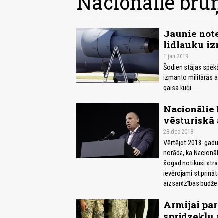
Nacionālie bruņ
Jaunie note
lidlauku iz
1.jan 2019
Šodien stājas spēkā 
izmanto militārās avi
gaisa kuģi.
Nacionālie 
vēsturiskā 
28.dec 2018
Vērtējot 2018. gad
norāda, ka Nacionāl
šogad notikusi stra
ievērojami stiprināt
aizsardzības budže
Armijai par
spridzekļu 