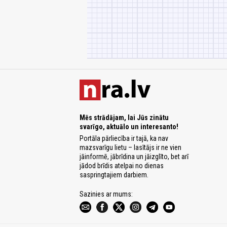
Mēs strādājam, lai Jūs zinātu
svarīgo, aktuālo un interesanto!
Portāla pārliecība ir tajā, ka nav
mazsvarīgu lietu – lasītājs ir ne vien
jāinformē, jābrīdina un jāizglīto, bet arī
jādod brīdis atelpai no dienas
saspringtajiem darbiem.
Sazinies ar mums: