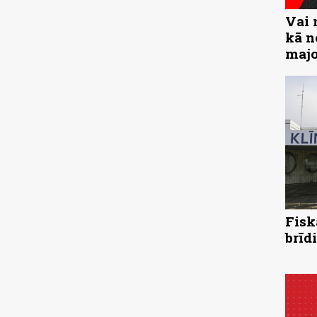
Vai 
kā n
majo
Fisk
brīd