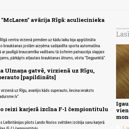
"McLaren" avārija Rīgā: aculiecinieka
Las
īgā centra virzienā pirmdien uz kādu laiku bija apgrūtināta
 no braukšanas joslām aizņēma sašķaidīta sporta automašīna.
lā ar jaudīgā braucamrīka vadīšanu tā šoferim patraucēja slapjais
spējams, pārkāpts atļautais braukšanas ātrums, vēsta "Degpunktā".
a Ulmaņa gatvē, virzienā uz Rīgu,
perauto [papildināts]
virzienā uz Rīgu, avarējis kāds superauto, liecina ieraksts
adursme.lv".
Igau
o reizi karjerā izcīna F-1 čempiontitulu
vien
mon
Lielbritānijas pilots Lando Noriss svētdien izcīnīja savu karjerā
as (F-1) čempiontitulu.