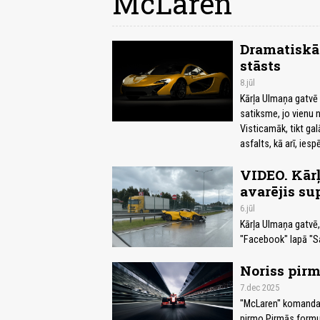
McLaren
Dramatiskā 
stāsts
8.jūl
Kārļa Ulmaņa gatvē R
satiksme, jo vienu
Visticamāk, tikt ga
asfalts, kā arī, ie
VIDEO. Kārļ
avarējis su
6.jūl
Kārļa Ulmaņa gatvē, 
"Facebook" lapā "S
Noriss pirm
7.dec 2025
"McLaren" komandas 
pirmo Pirmās formul