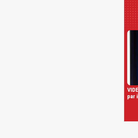
VIDE
par 