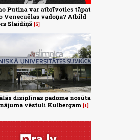
no Putina var atbrīvoties tāpat
o Venecuēlas vadoņa? Atbild
rs Slaidiņš
5
ālās disiplīnas padome nosūta
inājuma vēstuli Kulbergam
1