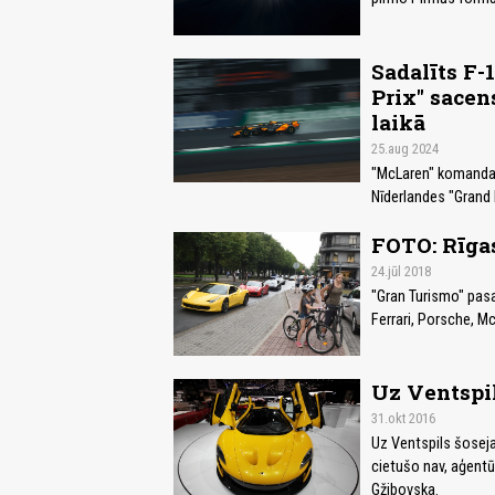
Sadalīts F-
Prix" sacen
laikā
25.aug 2024
"McLaren" komandas 
Nīderlandes "Grand P
FOTO: Rīgas
24.jūl 2018
"Gran Turismo" pas
Ferrari, Porsche, M
Uz Ventspil
31.okt 2016
Uz Ventspils šosej
cietušo nav, aģentūr
Gžibovska.