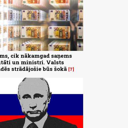
ms, cik nākamgad saņems
tāti un ministri. Valsts
ādēs strādājošie būs šokā
7