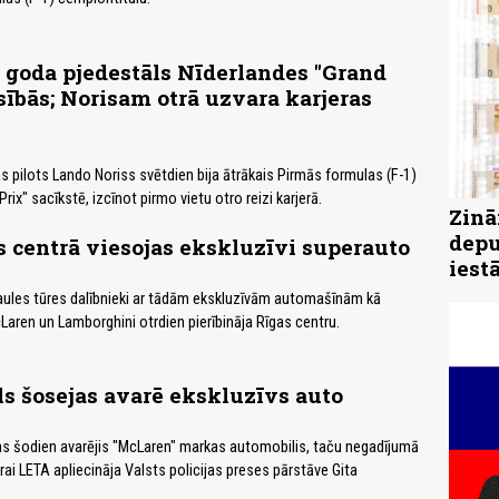
1 goda pjedestāls Nīderlandes "Grand
sībās; Norisam otrā uzvara karjeras
pilots Lando Noriss svētdien bija ātrākais Pirmās formulas (F-1)
rix" sacīkstē, izcīnot pirmo vietu otro reizi karjerā.
Zinā
depu
 centrā viesojas ekskluzīvi superauto
iest
aules tūres dalībnieki ar tādām ekskluzīvām automašīnām kā
cLaren un Lamborghini otrdien pierībināja Rīgas centru.
s šosejas avarē ekskluzīvs auto
as šodien avarējis "McLaren" markas automobilis, taču negadījumā
ai LETA apliecināja Valsts policijas preses pārstāve Gita