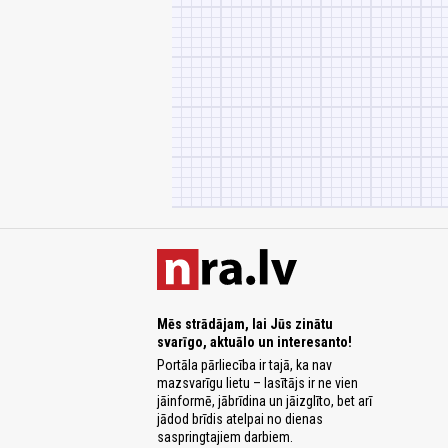
Mēs strādājam, lai Jūs zinātu
svarīgo, aktuālo un interesanto!
Portāla pārliecība ir tajā, ka nav
mazsvarīgu lietu – lasītājs ir ne vien
jāinformē, jābrīdina un jāizglīto, bet arī
jādod brīdis atelpai no dienas
saspringtajiem darbiem.