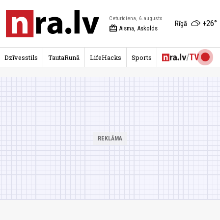
Ceturtdiena, 6.augusts
+26°
Rīgā
redeem
Aisma, Askolds
Dzīvesstils
TautaRunā
LifeHacks
Sports