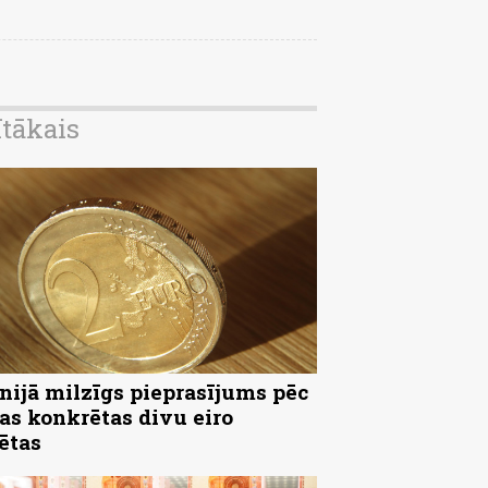
ītākais
nijā milzīgs pieprasījums pēc
as konkrētas divu eiro
ētas