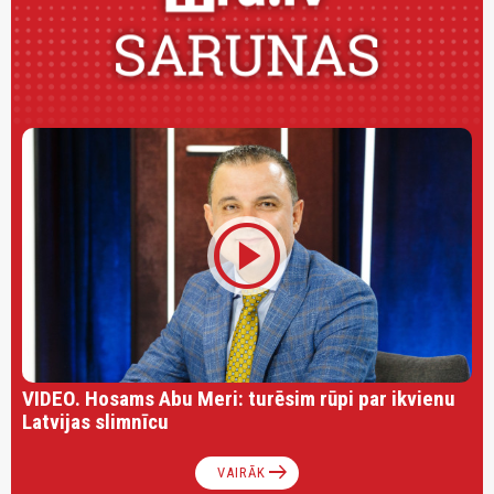
play_circle
VIDEO. Hosams Abu Meri: turēsim rūpi par ikvienu
Latvijas slimnīcu
arrow_right_alt
VAIRĀK