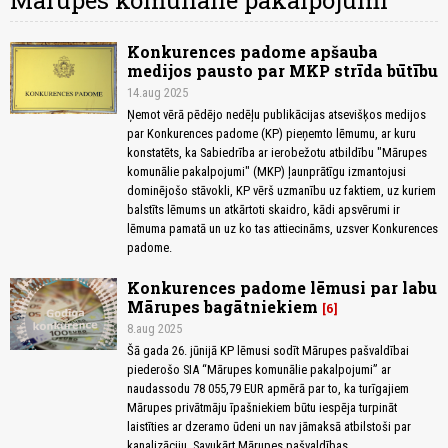
Mārupes komunālie pakalpojumi
Konkurences padome apšauba
medijos pausto par MKP strīda būtību
14.aug 2025
Ņemot vērā pēdējo nedēļu publikācijas atsevišķos medijos
par Konkurences padome (KP) pieņemto lēmumu, ar kuru
konstatēts, ka Sabiedrība ar ierobežotu atbildību "Mārupes
komunālie pakalpojumi" (MKP) ļaunprātīgu izmantojusi
dominējošo stāvokli, KP vērš uzmanību uz faktiem, uz kuriem
balstīts lēmums un atkārtoti skaidro, kādi apsvērumi ir
lēmuma pamatā un uz ko tas attiecināms, uzsver Konkurences
padome.
Konkurences padome lēmusi par labu
Mārupes bagātniekiem
6
8.aug 2025
Šā gada 26. jūnijā KP lēmusi sodīt Mārupes pašvaldībai
piederošo SIA “Mārupes komunālie pakalpojumi” ar
naudassodu 78 055,79 EUR apmērā par to, ka turīgajiem
Mārupes privātmāju īpašniekiem būtu iespēja turpināt
laistīties ar dzeramo ūdeni un nav jāmaksā atbilstoši par
kanalizāciju. Savukārt Mārupes pašvaldības