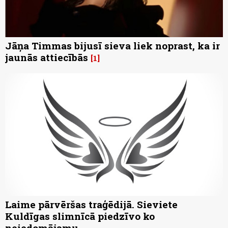
Jāņa Timmas bijusī sieva liek noprast, ka ir
jaunās attiecībās
1
Laime pārvēršas traģēdijā. Sieviete
Kuldīgas slimnīcā piedzīvo ko
neiedomājamu