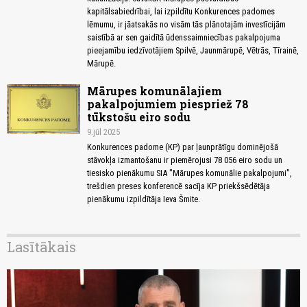
kapitālsabiedrībai, lai izpildītu Konkurences padomes
lēmumu, ir jāatsakās no visām tās plānotajām investīcijām
saistībā ar sen gaidītā ūdenssaimniecības pakalpojuma
pieejamību iedzīvotājiem Spilvē, Jaunmārupē, Vētrās, Tīrainē,
Mārupē.
Mārupes komunālajiem
pakalpojumiem piespriež 78
tūkstošu eiro sodu
9.jūl 2025
Konkurences padome (KP) par ļaunprātīgu dominējošā
stāvokļa izmantošanu ir piemērojusi 78 056 eiro sodu un
tiesisko pienākumu SIA "Mārupes komunālie pakalpojumi",
trešdien preses konferencē sacīja KP priekšsēdētāja
pienākumu izpildītāja Ieva Šmite.
Lasītākais