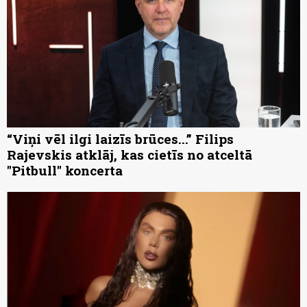
“Viņi vēl ilgi laizīs brūces...” Filips
Rajevskis atklāj, kas cietīs no atceltā
"Pitbull" koncerta