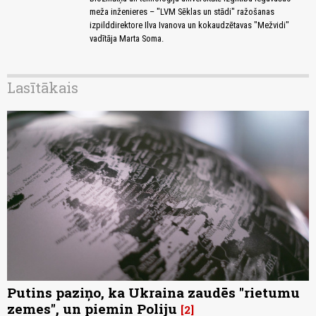
meža inženieres – "LVM Sēklas un stādi" ražošanas
izpilddirektore Ilva Ivanova un kokaudzētavas "Mežvidi"
vadītāja Marta Soma.
Lasītākais
Putins paziņo, ka Ukraina zaudēs "rietumu
zemes", un piemin Poliju
2