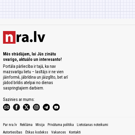
Mēs strādājam, lai Jūs zinātu
svarīgo, aktuālo un interesanto!
Portāla pārliecība ir tajā, ka nav
mazsvarīgu lietu – lasītājs ir ne vien
jāinformē, jābrīdina un jāizglīto, bet arī
jādod brīdis atelpai no dienas
saspringtajiem darbiem.
Sazinies ar mums:
Par nra.lv
Reklāma
Misija
Privātuma politika
Lietošanas noteikumi
Autortiesības
Ētikas kodekss
Vakances
Kontakti