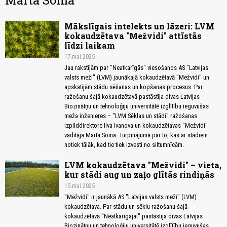
Marta Soma
Mākslīgais intelekts un lāzeri: LVM
kokaudzētava "Mežvidi" attīstās
līdzi laikam
17.mai 2025
Jau rakstījām par "Neatkarīgās" viesošanos AS "Latvijas
valsts meži" (LVM) jaunākajā kokaudzētavā "Mežvidi" un
apskatījām stādu sēšanas un kopšanas procesus. Par
ražošanu šajā kokaudzētavā pastāstīja divas Latvijas
Biozinātņu un tehnoloģiju universitātē izglītību ieguvušas
meža inženieres – "LVM Sēklas un stādi" ražošanas
izpilddirektore Ilva Ivanova un kokaudzētavas "Mežvidi"
vadītāja Marta Soma. Turpinājumā par to, kas ar stādiem
notiek tālāk, kad tie tiek izvesti no siltumnīcām.
LVM kokaudzētava "Mežvidi" – vieta,
kur stādi aug un zaļo glītās rindiņās
15.mai 2025
"Mežvidi" ir jaunākā AS "Latvijas valsts meži" (LVM)
kokaudzētava. Par stādu un sēklu ražošanu šajā
kokaudzētavā "Neatkarīgajai" pastāstīja divas Latvijas
Biozinātņu un tehnoloģiju universitātē izglītību ieguvušas