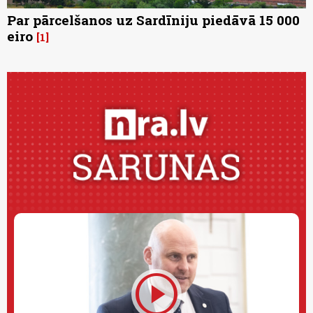
Par pārcelšanos uz Sardīniju piedāvā 15 000
eiro
1
play_circle