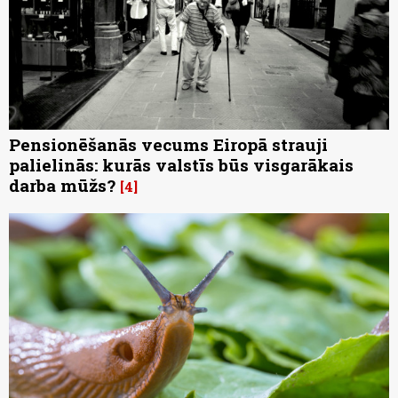
Pensionēšanās vecums Eiropā strauji
palielinās: kurās valstīs būs visgarākais
darba mūžs?
4