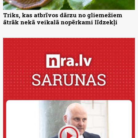
Triks, kas atbrīvos dārzu no gliemežiem
ātrāk nekā veikalā nopērkami līdzekļi
play_circle