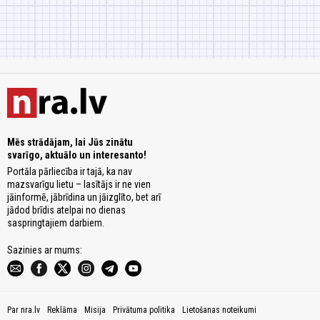
Mēs strādājam, lai Jūs zinātu
svarīgo, aktuālo un interesanto!
Portāla pārliecība ir tajā, ka nav
mazsvarīgu lietu – lasītājs ir ne vien
jāinformē, jābrīdina un jāizglīto, bet arī
jādod brīdis atelpai no dienas
saspringtajiem darbiem.
Sazinies ar mums:
Par nra.lv
Reklāma
Misija
Privātuma politika
Lietošanas noteikumi