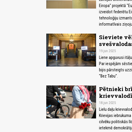
Eiropa" projektā "E
izveidot federētu Ei
tehnoloģiju izmanto
informatīvais ziņoj
Sieviete vē
svešvalodas
19.jun 2025
Liene apguvusi itāļu
Par iespējām sēstie
bijis pārsteigts uz
"Bez Tabu".
Pētnieki br
krievvalod
18.jun 2025
Lielu daļu krievval
Krievijas iebrukuma 
cilvēku politiskās 
ietekmē demokrātija