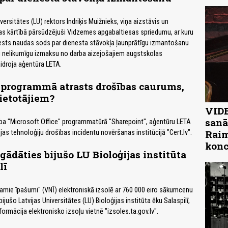
iversitātes (LU) rektors Indriķis Muižnieks, viņa aizstāvis un
as kārtībā pārsūdzējuši Vidzemes apgabaltiesas spriedumu, ar kuru
ests naudas sods par dienesta stāvokļa ļaunprātīgu izmantošanu
u nelikumīgu izmaksu no darba aizejošajiem augstskolas
idroja aģentūra LETA.
 programmā atrasts drošības caurums,
lietotājiem?
VIDE
sanā
ība "Microsoft Office" programmatūrā "Sharepoint", aģentūru LETA
Raim
as tehnoloģiju drošības incidentu novēršanas institūcijā "Cert.lv".
konc
egādāties bijušo LU Bioloģijas institūta
lī
mie īpašumi" (VNĪ) elektroniskā izsolē ar 760 000 eiro sākumcenu
ijušo Latvijas Universitātes (LU) Bioloģijas institūta ēku Salaspilī,
nformācija elektronisko izsoļu vietnē "izsoles.ta.gov.lv".