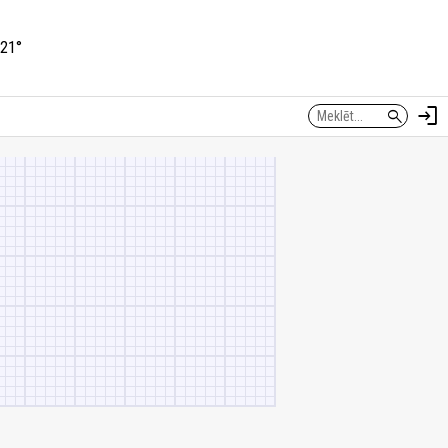
21°
login
search