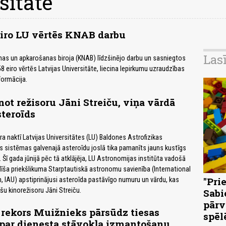
sitāte
eiro LU vērtēs KNAB darbu
Las
nas un apkarošanas biroja (KNAB) līdzšinējo darbu un sasniegtos
8 eiro vērtēs Latvijas Universitāte, liecina Iepirkumu uzraudzības
formācija.
ot režisoru Jāni Streiču, viņa vārdā
teroīds
ra naktī Latvijas Universitātes (LU) Baldones Astrofizikas
s sistēmas galvenajā asteroīdu joslā tika pamanīts jauns kustīgs
 Šī gada jūnijā pēc tā atklājēja, LU Astronomijas institūta vadošā
līša priekšlikuma Starptautiskā astronomu savienība (International
"Pri
 IAU) apstiprinājusi asteroīda pastāvīgo numuru un vārdu, kas
šu kinorežisoru Jāni Streiču.
Sabi
pārv
 rekors Muižnieks pārsūdz tiesas
spēl
par dienesta stāvokļa izmantošanu