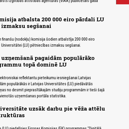
Valsts izglītības attīstības aģentūras (VIAA) publicētais gada
isija atbalsta 200 000 eiro pārdali LU
s izmaksu segšanai
finanšu (nodokļu) komisija šodien atbalstīja 200 000 eiro
s Universitātei (LU) pētniecības izmaksu segšanai.
 uzņemšanā pagaidām populārāko
ogrammu topā dominē LU
ektroniskai reflektantu pieteikumu iesniegšanai Latvijas
ām populārākās ir Latvijas Universitātes (LU) piedāvātās
ņas no desmit pieprasītākajām studiju programmām ir tieši šajā
 vienotās uzņemšanas portāla statistika.
iversitāte uzsāk darbu pie vēža attēlu
truktūras
te (LU) piedalīsies Eiropas Komisijas (EK) programmas "Digitālā