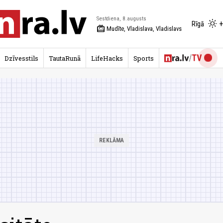
Sestdiena, 8.augusts
+
Rīgā
redeem
Mudīte, Vladislava, Vladislavs
Dzīvesstils
TautaRunā
LifeHacks
Sports