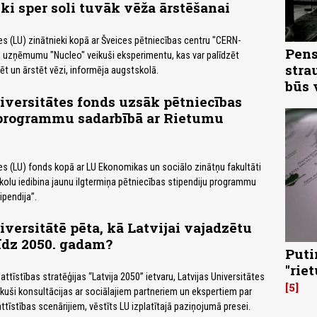
ki sper soli tuvāk vēža ārstēšanai
tes (LU) zinātnieki kopā ar Šveices pētniecības centru "CERN-
Pens
s uzņēmumu "Nucleo" veikuši eksperimentu, kas var palīdzēt
stra
ēt un ārstēt vēzi, informēja augstskolā.
būs 
iversitātes fonds uzsāk pētniecības
 programmu sadarbībā ar Rietumu
tes (LU) fonds kopā ar LU Ekonomikas un sociālo zinātņu fakultāti
olu iedibina jaunu ilgtermiņa pētniecības stipendiju programmu
pendija”.
iversitātē pēta, kā Latvijai vajadzētu
līdz 2050. gadam?
Puti
"rie
 attīstības stratēģijas “Latvija 2050” ietvaru, Latvijas Universitātes
5
sākuši konsultācijas ar sociālajiem partneriem un ekspertiem par
attīstības scenārijiem, vēstīts LU izplatītajā paziņojumā presei.