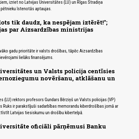
em, izriet no Latvijas Universitātes (LU) un Rīgas Stradiņa
 pētnieku īstenotās aptaujas.
ots tik daudz, ka nespējam iztērēt!";
as par Aizsardzības ministrijas
vāko gadu prioritāte ir valsts drošības, tāpēc Aizsardzības
s ievērojami lielāks finansējums.
iversitātes un Valsts policija centīsies
bernoziegumu novēršanu, atklāšanu un
u
tes (LU) rektors profesors Gundars Bērziņš un Valsts policijas (VP)
s Ruks ir parakstījuši sadarbības memorandu kiberdrošības jomā ar
ttīstīt Latvijas tiesiskumu un drošību kibertelpā.
iversitāte oficiāli pārņēmusi Banku