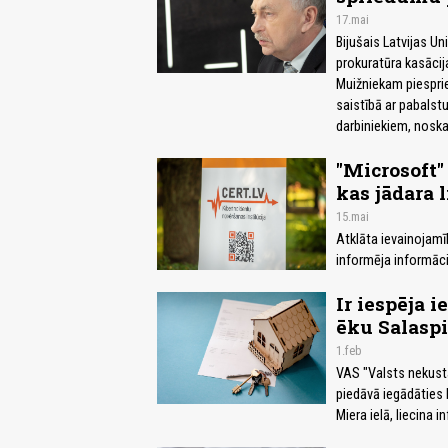
17.mai
Bijušais Latvijas Un
prokuratūra kasācij
Muižniekam piespri
saistībā ar pabalst
darbiniekiem, noska
"Microsoft"
kas jādara 
15.mai
Atklāta ievainojam
informēja informācij
Ir iespēja i
ēku Salaspi
1.feb
VAS "Valsts nekusta
piedāvā iegādāties b
Miera ielā, liecina i