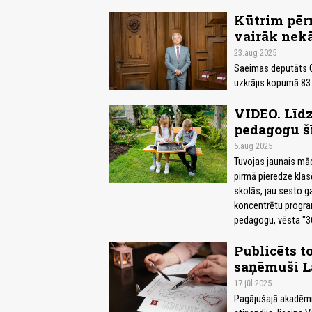
Kūtrim pēr
vairāk nekā
23.aug 2025
Saeimas deputāts G
uzkrājis kopumā 83 
VIDEO. Līdz
pedagogu šī
5.aug 2025
Tuvojas jaunais māc
pirmā pieredze kla
skolās, jau sesto g
koncentrētu progr
pedagogu, vēsta "3
Publicēts t
saņēmuši La
17.jūl 2025
Pagājušajā akadēmis