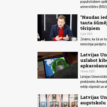
populistiskiem spēki
universitātes (RSU)
"Naudas ied
tauta šūmēj
tēriņiem
2.jun 2025
Zināms, ka šā un tu
ministrijai piešķirt
Latvijas Un
uzlabot ki
apkarošan
18.mai 2025
Latvijas Universitā
priekšnieks Armand
mērķi stiprināt un a
Latvijas Un
augstskolu