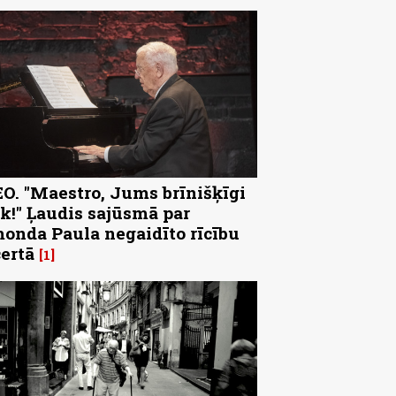
O. "Maestro, Jums brīnišķīgi
k!" Ļaudis sajūsmā par
onda Paula negaidīto rīcību
ertā
1