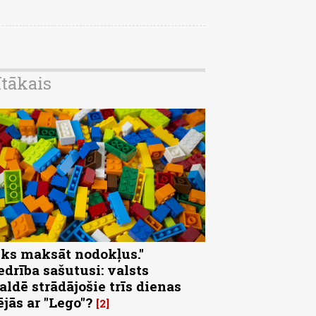
ītākais
eks maksāt nodokļus."
edrība sašutusi: valsts
aldē strādājošie trīs dienas
ējās ar "Lego"?
2