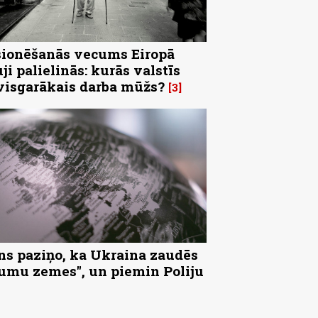
ionēšanās vecums Eiropā
uji palielinās: kurās valstīs
visgarākais darba mūžs?
3
ns paziņo, ka Ukraina zaudēs
tumu zemes", un piemin Poliju