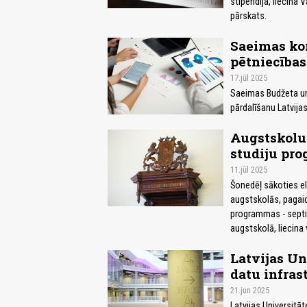
stipendija, liecina 
pārskats.
Saeimas kom
pētniecība
17.jūl 2025
Saeimas Budžeta un 
pārdalīšanu Latvija
Augstskolu
studiju pr
11.jūl 2025
Šonedēļ sākoties el
augstskolās, pagaid
programmas - septi
augstskolā, liecina
Latvijas Un
datu infras
21.jun 2025
Latvijas Universitā