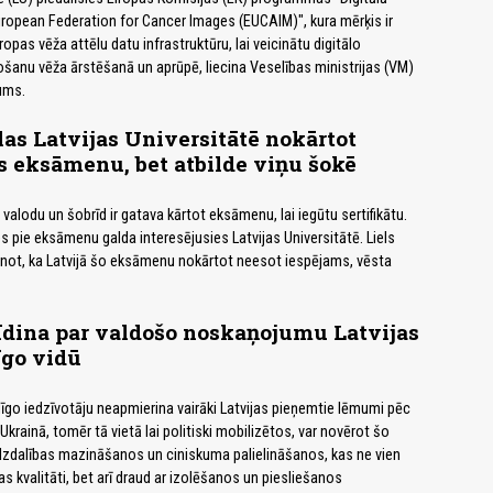
uropean Federation for Cancer Images (EUCAIM)", kura mērķis ir
ropas vēža attēlu datu infrastruktūru, lai veicinātu digitālo
šanu vēža ārstēšanā un aprūpē, liecina Veselības ministrijas (VM)
ums.
las Latvijas Universitātē nokārtot
 eksāmenu, bet atbilde viņu šokē
 valodu un šobrīd ir gatava kārtot eksāmenu, lai iegūtu sertifikātu.
s pie eksāmenu galda interesējusies Latvijas Universitātē. Liels
zinot, ka Latvijā šo eksāmenu nokārtot neesot iespējams, vēsta
īdina par valdošo noskaņojumu Latvijas
īgo vidū
odīgo iedzīvotāju neapmierina vairāki Latvijas pieņemtie lēmumi pēc
Ukrainā, tomēr tā vietā lai politiski mobilizētos, var novērot šo
līdzdalības mazināšanos un ciniskuma palielināšanos, kas ne vien
s kvalitāti, bet arī draud ar izolēšanos un piesliešanos