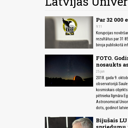
Latvijas Univer
Par 32 000 
9:11
Korupcijas novērša
rezultātus par 31 85
biroja publiskotā in
FOTO. Godin
nosaukts as
25.jun
2018. gada 9. oktob
observatorijā Saule
kosmiskais objekts.
pētnieka Ilgmāra Eg
Astronomical Union,
dots, godinot latvie
Bijušais LU
spriedumu 