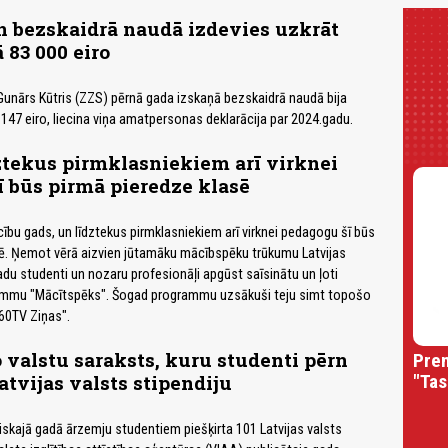
n bezskaidrā naudā izdevies uzkrāt
 83 000 eiro
unārs Kūtris (ZZS) pērnā gada izskaņā bezskaidrā naudā bija
147 eiro, liecina viņa amatpersonas deklarācija par 2024.gadu.
tekus pirmklasniekiem arī virknei
 būs pirmā pieredze klasē
ību gads, un līdztekus pirmklasniekiem arī virknei pedagogu šī būs
sē. Ņemot vērā aizvien jūtamāku mācībspēku trūkumu Latvijas
adu studenti un nozaru profesionāļi apgūst saīsinātu un ļoti
ammu "Mācītspēks". Šogad programmu uzsākuši teju simt topošo
60TV Ziņas".
o valstu saraksts, kuru studenti pērn
Prem
"Tas
tvijas valsts stipendiju
kajā gadā ārzemju studentiem piešķirta 101 Latvijas valsts