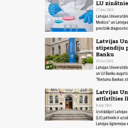
LU zinātnie
27.dec 2025
Latvijas Universitā
Medicis" un Latvija
precīzāk diagnostic
Latvijas Un
stipendiju
Banku
20.nov 2025
Latvijas Universitā
un LU Banku augstsk
“Rietumu Bankas sti
Latvijas Un
attīstīties 
8.sep 2025
Izstrādājot Latvijas
(LU) pētnieki ir uz
Latvijas ilgtermiņa 