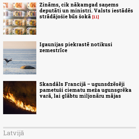
Zināms, cik nākamgad saņems
deputāti un ministri. Valsts iestādēs
strādājošie būs šokā
11
Igaunijas piekrastē notikusi
zemestrīce
Skandāls Francijā – ugunsdzēsēji
pametuši ciematu meža ugunsgrēka
varā, lai glābtu miljonāru mājas
Latvijā