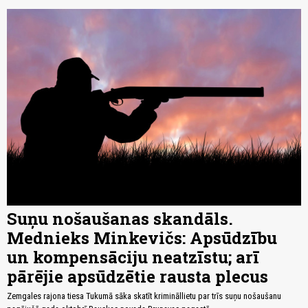
Suņu nošaušanas skandāls.
Mednieks Minkevičs: Apsūdzību
un kompensāciju neatzīstu; arī
pārējie apsūdzētie rausta plecus
Zemgales rajona tiesa Tukumā sāka skatīt krimināllietu par trīs suņu nošaušanu