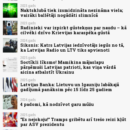
2023.gads
Naktsklubā tiek izsmidzināta nezināma viela;
vairāki ballētāji nogādāti slimnīcā
2023.gads
Radinieki var izpirkt gūstekņus par naudu – kā
cilvēki dzīvo Krievijas karaspēka gūstā
2024.gads
Siksnis: Katrs Latvijas iedzīvotājs iegūs no tā,
ka Latvijas Radio un LTV tiks apvienoti
2025.gads
Soctīkli līksmo! Mamikina mājaslapu
pārņēmuši Latvijas patrioti, kas viņa vārdā
aicina atbalstīt Ukrainu
2025.gads
Latvijas Banka: Lietuvu un Igauniju labākajā
gadījumā panāksim pēc 15 līdz 25 gadiem
2024.gads
4 padomi, kā nodzīvot garu mūžu
2025.gads
"Es nejokoju!" Tramps gribētu arī trešo reizi kļūt
par ASV prezidentu