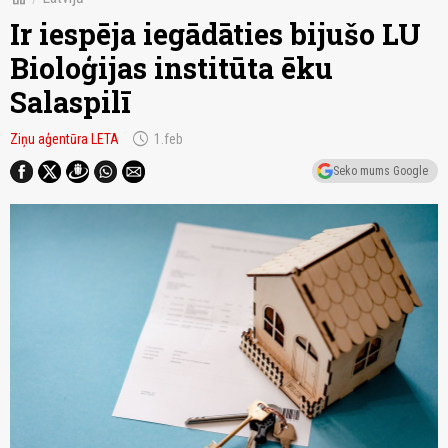
Ir iespēja iegādāties bijušo LU
Bioloģijas institūta ēku
Salaspilī
schedule
Ziņu aģentūra LETA
1.feb
Seko mums Google