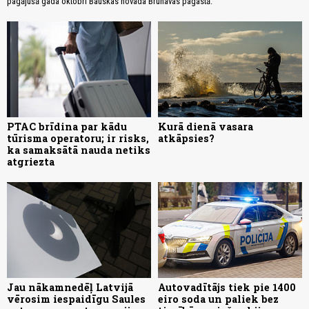
pagājušā gada oktobrī Bauskas novada Brunavas pagastā.
PTAC brīdina par kādu
Kurā dienā vasara
tūrisma operatoru; ir risks,
atkāpsies?
ka samaksātā nauda netiks
atgriezta
Jau nākamnedēļ Latvijā
Autovadītājs tiek pie 1400
vērosim iespaidīgu Saules
eiro soda un paliek bez