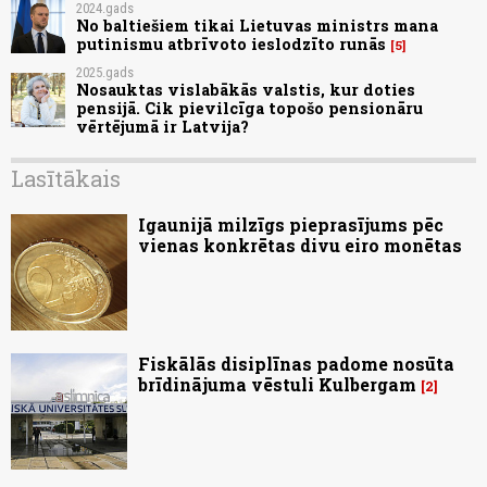
2024.gads
No baltiešiem tikai Lietuvas ministrs mana
putinismu atbrīvoto ieslodzīto runās
5
2025.gads
Nosauktas vislabākās valstis, kur doties
pensijā. Cik pievilcīga topošo pensionāru
vērtējumā ir Latvija?
Lasītākais
Igaunijā milzīgs pieprasījums pēc
vienas konkrētas divu eiro monētas
Fiskālās disiplīnas padome nosūta
brīdinājuma vēstuli Kulbergam
2