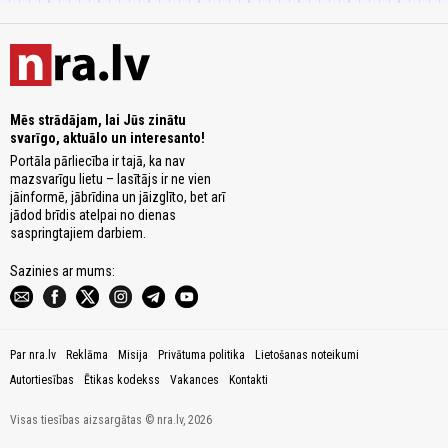
Mēs strādājam, lai Jūs zinātu
svarīgo, aktuālo un interesanto!
Portāla pārliecība ir tajā, ka nav
mazsvarīgu lietu – lasītājs ir ne vien
jāinformē, jābrīdina un jāizglīto, bet arī
jādod brīdis atelpai no dienas
saspringtajiem darbiem.
Sazinies ar mums:
Par nra.lv
Reklāma
Misija
Privātuma politika
Lietošanas noteikumi
Autortiesības
Ētikas kodekss
Vakances
Kontakti
Visas tiesības aizsargātas © nra.lv, 2026