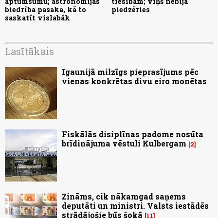
aptumsumu; astronomijas
tiesībām; viņš nebija
biedrība pasaka, kā to
piedzēries
saskatīt vislabāk
Lasītākais
Igaunijā milzīgs pieprasījums pēc
vienas konkrētas divu eiro monētas
Fiskālās disiplīnas padome nosūta
brīdinājuma vēstuli Kulbergam
2
Zināms, cik nākamgad saņems
deputāti un ministri. Valsts iestādēs
strādājošie būs šokā
11