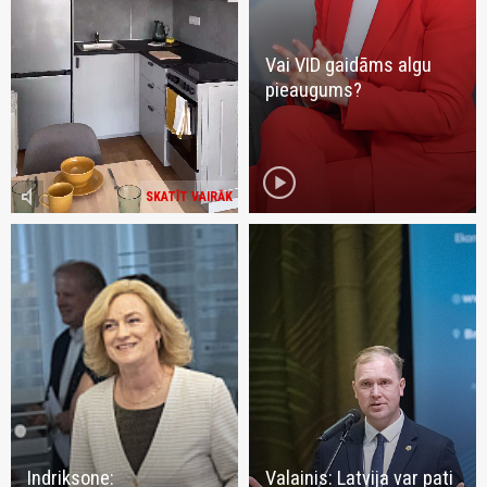
Vai VID gaidāms algu
pieaugums?
play_circle
volume_mute
SKATĪT VAIRĀK
Indriksone:
Valainis: Latvija var pati