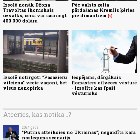
Izsolē nonāk Džona
Pēc valsts zelta
Travoltas ikoniskais
pārdošanas Kremlis ķēries
uzvalks; cena var sasniegt
pie dimantiem
2
400 000 dolāru
Izsolē notirgoti "Pasažieru
Iespējams, dārgākais
vilciena" vecie vagoni, bet
flomāsters cilvēces vēsturē
visus nenopirka
- izsolīts kas īpaši
vēsturisks
Atceries, kas notika...?
2024.gads
"Putins atteiksies no Ukrainas"; negaidīts kara
noslēguma scenārijs