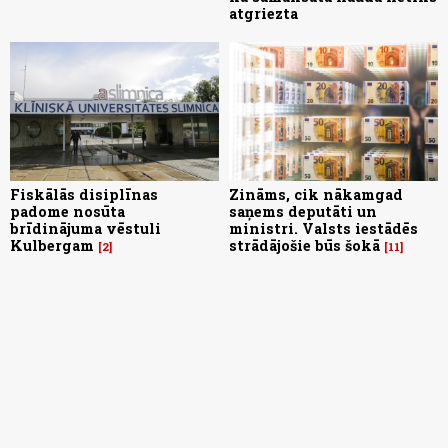
atgriezta
Fiskālās disiplīnas
Zināms, cik nākamgad
padome nosūta
saņems deputāti un
brīdinājuma vēstuli
ministri. Valsts iestādēs
Kulbergam
strādājošie būs šokā
2
11