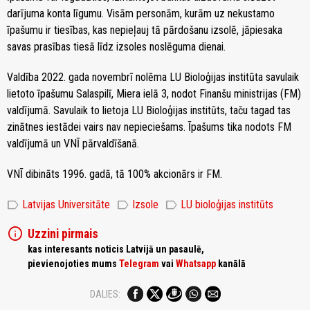
darījuma konta līgumu. Visām personām, kurām uz nekustamo
īpašumu ir tiesības, kas nepieļauj tā pārdošanu izsolē, jāpiesaka
savas prasības tiesā līdz izsoles noslēguma dienai.
Valdība 2022. gada novembrī nolēma LU Bioloģijas institūta savulaik
lietoto īpašumu Salaspilī, Miera ielā 3, nodot Finanšu ministrijas (FM)
valdījumā. Savulaik to lietoja LU Bioloģijas institūts, taču tagad tas
zinātnes iestādei vairs nav nepieciešams. Īpašums tika nodots FM
valdījumā un VNĪ pārvaldīšanā.
VNĪ dibināts 1996. gadā, tā 100% akcionārs ir FM.
label
label
label
Latvijas Universitāte
Izsole
LU bioloģijas institūts
info
Uzzini pirmais
kas interesants noticis Latvijā un pasaulē,
pievienojoties mums
Telegram
vai
Whatsapp
kanālā
DALIES: