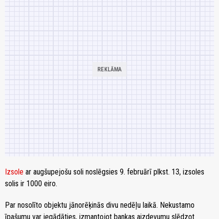
Izsole
ar augšupejošu soli noslēgsies 9. februārī plkst. 13, izsoles
solis ir 1000 eiro.
Par nosolīto objektu jānorēķinās divu nedēļu laikā. Nekustamo
īpašumu var iegādāties, izmantojot bankas aizdevumu slēdzot