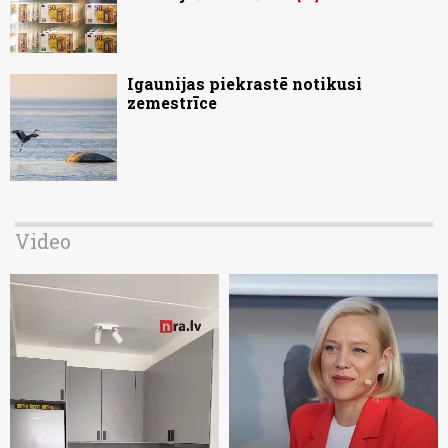
Igaunijas piekrastē notikusi
zemestrīce
Video