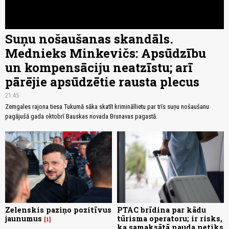
Suņu nošaušanas skandāls.
Mednieks Minkevičs: Apsūdzību
un kompensāciju neatzīstu; arī
pārējie apsūdzētie rausta plecus
21:45
Zemgales rajona tiesa Tukumā sāka skatīt krimināllietu par trīs suņu nošaušanu
pagājušā gada oktobrī Bauskas novada Brunavas pagastā.
Zelenskis paziņo pozitīvus
PTAC brīdina par kādu
jaunumus
tūrisma operatoru; ir risks,
1
ka samaksātā nauda netiks