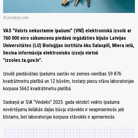
© pixabay.com
VAS "Valsts nekustamie īpašumi" (VNĪ) elektroniskā izsolē ar
760 000 eiro sākumcenu piedāvā iegādāties bijušo Latvijas
Universitātes (LU) Bioloģijas institūta ēku Salaspilī, Miera ielā,
liecina informācija elektronisko izsoļu vietnē
"izsoles.ta.gov.lv".
Izsolē piedāvātais īpašums sastāv no zemes vienības 59 876
kvadrātmetru platībā un 12 būvēm, tostarp piecu stāvu laboratorijas
korpusa 5662 kvadrātmetru platībā.
Saskaņā ar SIA "Vindeks" 2025. gada oktobrī veikto īpašuma
novērtējumu lielākās daļas būvju stāvoklis ir neapmierinošs jeb
bīstams, bet laboratorijas korpusa stāvoklis ir apmierinošs.