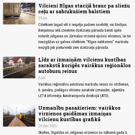
Vilcieni Rīgas stacijā brauc pa sliežu
ceļu ar sabrukušiem balstiem
29.jan
Cilvēkiem tagad vēl ir iespēja pašiem novērtēt, vai Emilijas
Benjamiņa ielā izvietotie dzelzceļa pārvada balsti spēs
noturēt Jelgavas un Jūrmalas virzienā ejošos vilcienus, lai tie
neuzgāžas uz galvas cilvēkiem “Rīgas satiksmes” maršrutu
mezglā jeb pieturvietā zem dzelzceļa pārvada.
Līdz ar izmaiņām vilcienu kustības
sarakstā koriģēs vairākus reģionālos
autobusu reisus
5.jan
Vairākus reģionālos autobusu maršrutu reisus no otrdienas,
6. janvāra, pielāgos vilcienu saraksta izmaiņām, aģentūru
LETA informēja Autotransporta direkcijā (ATD).
Uzmanību pasažieriem: vairākos
virzienos gaidāmas izmaiņas
vilcienu kustības grafikā
29.dec 2025
Skultes, Siguldas un Jelgavas virzienos no nākamā gada 6.