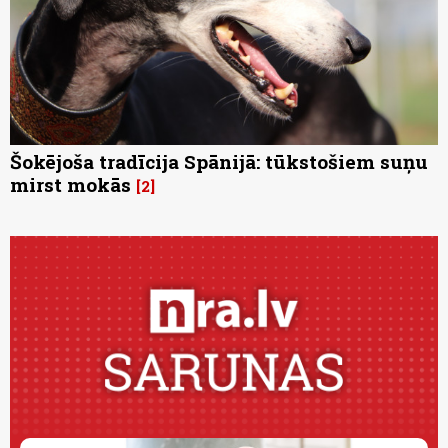
Šokējoša tradīcija Spānijā: tūkstošiem suņu
mirst mokās
2