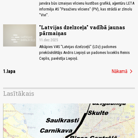
janvāra būs izmaiņas vilcienu kustības grafikā, aģentūru LETA
informēja AS "Pasažieru vilciens" (PV), kas strādā ar zīmolu
"Vivi".
"Latvijas dzelzceļa" vadībā jaunas
pārmaiņas
11.dec 2025
Atkāpies VAS "Latvijas dzelzceļš" (LDz) padomes
priekšsēdētājs Andris Liepiņš un padomes loceklis Reinis
Ceplis, pavēstīja Liepiņš.
chevron_right
1.lapa
Nākamā
Lasītākais