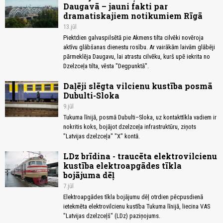
Daugavā – jauni fakti par
dramatiskajiem notikumiem Rīgā
13.jūl
Piektdien galvaspilsētā pie Akmens tilta cilvēki novēroja
aktīvu glābšanas dienestu rosību. Ar vairākām laivām glābēji
pārmeklēja Daugavu, lai atrastu cilvēku, kurš upē iekrita no
Dzelzceļa tilta, vēsta "Degpunktā".
Daļēji slēgta vilcienu kustība posmā
Dubulti-Sloka
9.jūl
Tukuma līnijā, posmā Dubulti–Sloka, uz kontakttīkla vadiem ir
nokritis koks, bojājot dzelzceļa infrastruktūru, ziņots
"Latvijas dzelzceļa" "X" kontā.
LDz brīdina - traucēta elektrovilcienu
kustība elektroapgādes tīkla
bojājuma dēļ
7.jūl
Elektroapgādes tīkla bojājumu dēļ otrdien pēcpusdienā
ietekmēta elektrovilcienu kustība Tukuma līnijā, liecina VAS
"Latvijas dzelzceļš" (LDz) paziņojums.