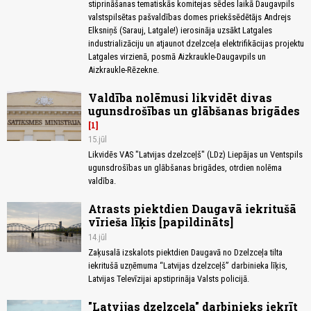
stiprināšanas tematiskās komitejas sēdes laikā Daugavpils
valstspilsētas pašvaldības domes priekšsēdētājs Andrejs
Elksniņš (Sarauj, Latgale!) ierosināja uzsākt Latgales
industrializāciju un atjaunot dzelzceļa elektrifikācijas projektu
Latgales virzienā, posmā Aizkraukle-Daugavpils un
Aizkraukle-Rēzekne.
Valdība nolēmusi likvidēt divas
ugunsdrošības un glābšanas brigādes
1
15.jūl
Likvidēs VAS "Latvijas dzelzceļš" (LDz) Liepājas un Ventspils
ugunsdrošības un glābšanas brigādes, otrdien nolēma
valdība.
Atrasts piektdien Daugavā iekritušā
vīrieša līķis [papildināts]
14.jūl
Zaķusalā izskalots piektdien Daugavā no Dzelzceļa tilta
iekritušā uzņēmuma “Latvijas dzelzceļš” darbinieka līķis,
Latvijas Televīzijai apstiprināja Valsts policijā.
"Latvijas dzelzceļa" darbinieks iekrīt