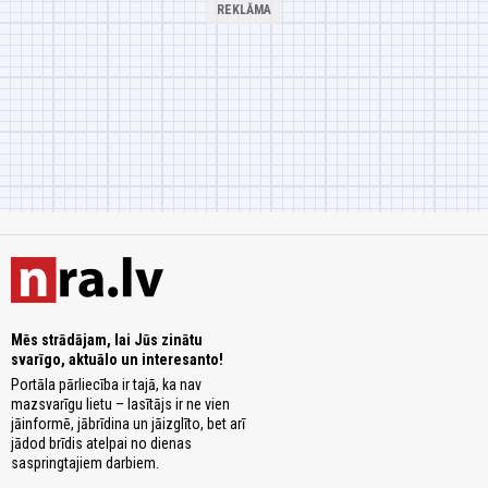
Mēs strādājam, lai Jūs zinātu
svarīgo, aktuālo un interesanto!
Portāla pārliecība ir tajā, ka nav
mazsvarīgu lietu – lasītājs ir ne vien
jāinformē, jābrīdina un jāizglīto, bet arī
jādod brīdis atelpai no dienas
saspringtajiem darbiem.