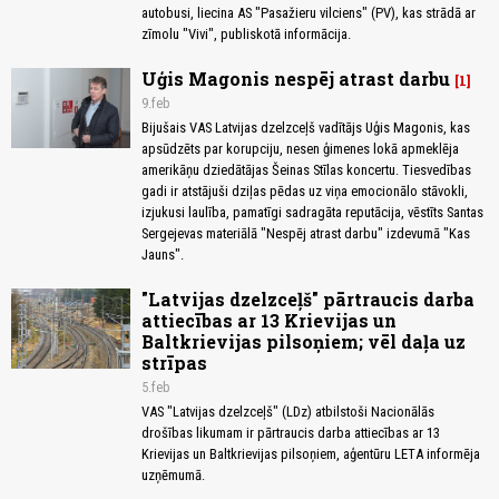
autobusi, liecina AS "Pasažieru vilciens" (PV), kas strādā ar
zīmolu "Vivi", publiskotā informācija.
Uģis Magonis nespēj atrast darbu
1
9.feb
Bijušais VAS Latvijas dzelzceļš vadītājs Uģis Magonis, kas
apsūdzēts par korupciju, nesen ģimenes lokā apmeklēja
amerikāņu dziedātājas Šeinas Stīlas koncertu. Tiesvedības
gadi ir atstājuši dziļas pēdas uz viņa emocionālo stāvokli,
izjukusi laulība, pamatīgi sadragāta reputācija, vēstīts Santas
Sergejevas materiālā "Nespēj atrast darbu" izdevumā "Kas
Jauns".
"Latvijas dzelzceļš" pārtraucis darba
attiecības ar 13 Krievijas un
Baltkrievijas pilsoņiem; vēl daļa uz
strīpas
5.feb
VAS "Latvijas dzelzceļš" (LDz) atbilstoši Nacionālās
drošības likumam ir pārtraucis darba attiecības ar 13
Krievijas un Baltkrievijas pilsoņiem, aģentūru LETA informēja
uzņēmumā.