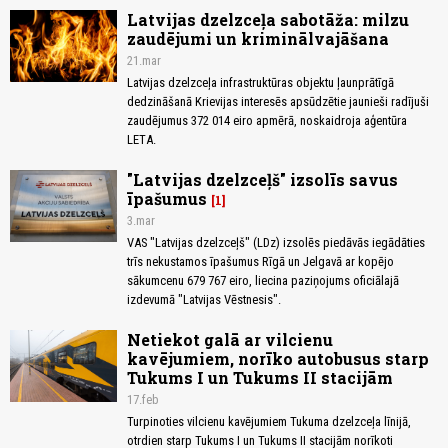
Latvijas dzelzceļa sabotāža: milzu
zaudējumi un kriminālvajāšana
21.mar
Latvijas dzelzceļa infrastruktūras objektu ļaunprātīgā
dedzināšanā Krievijas interesēs apsūdzētie jaunieši radījuši
zaudējumus 372 014 eiro apmērā, noskaidroja aģentūra
LETA.
"Latvijas dzelzceļš" izsolīs savus
īpašumus
1
3.mar
VAS "Latvijas dzelzceļš" (LDz) izsolēs piedāvās iegādāties
trīs nekustamos īpašumus Rīgā un Jelgavā ar kopējo
sākumcenu 679 767 eiro, liecina paziņojums oficiālajā
izdevumā "Latvijas Vēstnesis".
Netiekot galā ar vilcienu
kavējumiem, norīko autobusus starp
Tukums I un Tukums II stacijām
17.feb
Turpinoties vilcienu kavējumiem Tukuma dzelzceļa līnijā,
otrdien starp Tukums I un Tukums II stacijām norīkoti