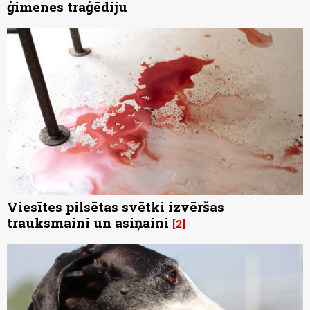
ģimenes traģēdiju
Viesītes pilsētas svētki izvēršas
trauksmaini un asiņaini
2