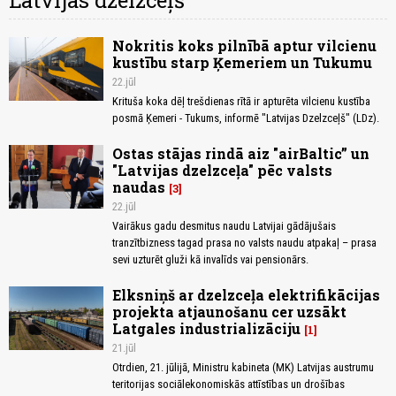
Latvijas dzelzceļš
Nokritis koks pilnībā aptur vilcienu
kustību starp Ķemeriem un Tukumu
22.jūl
Krituša koka dēļ trešdienas rītā ir apturēta vilcienu kustība
posmā Ķemeri - Tukums, informē "Latvijas Dzelzceļš" (LDz).
Ostas stājas rindā aiz "airBaltic” un
"Latvijas dzelzceļa" pēc valsts
naudas
3
22.jūl
Vairākus gadu desmitus naudu Latvijai gādājušais
tranzītbizness tagad prasa no valsts naudu atpakaļ – prasa
sevi uzturēt gluži kā invalīds vai pensionārs.
Elksniņš ar dzelzceļa elektrifikācijas
projekta atjaunošanu cer uzsākt
Latgales industrializāciju
1
21.jūl
Otrdien, 21. jūlijā, Ministru kabineta (MK) Latvijas austrumu
teritorijas sociālekonomiskās attīstības un drošības