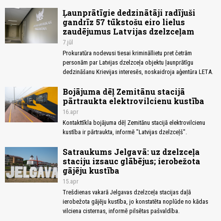
Ļaunprātīgie dedzinātāji radījuši
gandrīz 57 tūkstošu eiro lielus
zaudējumus Latvijas dzelzceļam
7.jūl
Prokuratūra nodevusi tiesai krimināllietu pret četrām
personām par Latvijas dzelzceļa objektu ļaunprātīgu
dedzināšanu Krievijas interesēs, noskaidroja aģentūra LETA.
Bojājuma dēļ Zemitānu stacijā
pārtraukta elektrovilcienu kustība
16.apr
Kontakttīkla bojājuma dēļ Zemitānu stacijā elektrovilcienu
kustība ir pārtraukta, informē "Latvijas dzelzceļš".
Satraukums Jelgavā: uz dzelzceļa
staciju izsauc glābējus; ierobežota
gājēju kustība
15.apr
Trešdienas vakarā Jelgavas dzelzceļa stacijas daļā
ierobežota gājēju kustība, jo konstatēta noplūde no kādas
vilciena cisternas, informē pilsētas pašvaldība.