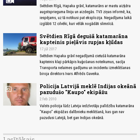
Svētdien Rīgā, Hapaka grāvī, katamarāns ar mastu aizķēra
augstsprieguma līniju un aizdegās. TV3 ziņas informē, ka,
iespējams, uz tā notikusi pat eksplozija. Negadījuma laikā
izglābti 12 cilvēki, kuri vēlāk nogādāti slimnīcā.
Svētdien Rīgā degušā katamarāna
kapteinis pieļāvis rupjas kļūdas
17.jūl 2017
Svētdien Hapaka grāvī negadījumā cietušā katamarāna
kapteinis klaji pārkāpis kuģošanas noteikumus, sacīja
Transporta nelaimes gadījumu un incidentu izmeklēšanas
biroja direktors Ivars Alfrēds Gaveika.
Policija Latvijā meklē Indijas okeānā
photo_camera
pazudušo "Kaupo" ekipāžu
2.feb 2010
Valsts policija lūdz Latvija iedzīvotāju palīdzību katamarāna
"Kaupo" ekipāžas dalībnieku meklēšanā, kas gan nav
pazudusi Latvijā, bet gan Indijas okeānā.
Lasītākais