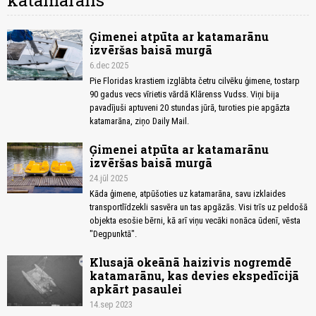
katamarāns
Ģimenei atpūta ar katamarānu
izvēršas baisā murgā
6.dec 2025
Pie Floridas krastiem izglābta četru cilvēku ģimene, tostarp
90 gadus vecs vīrietis vārdā Klārenss Vudss. Viņi bija
pavadījuši aptuveni 20 stundas jūrā, turoties pie apgāzta
katamarāna, ziņo Daily Mail.
Ģimenei atpūta ar katamarānu
izvēršas baisā murgā
24.jūl 2025
Kāda ģimene, atpūšoties uz katamarāna, savu izklaides
transportlīdzekli sasvēra un tas apgāzās. Visi trīs uz peldošā
objekta esošie bērni, kā arī viņu vecāki nonāca ūdenī, vēsta
"Degpunktā".
Klusajā okeānā haizivis nogremdē
katamarānu, kas devies ekspedīcijā
apkārt pasaulei
14.sep 2023