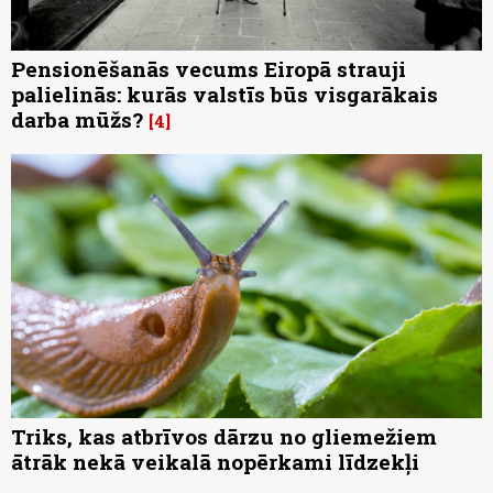
Pensionēšanās vecums Eiropā strauji
palielinās: kurās valstīs būs visgarākais
darba mūžs?
4
Triks, kas atbrīvos dārzu no gliemežiem
ātrāk nekā veikalā nopērkami līdzekļi