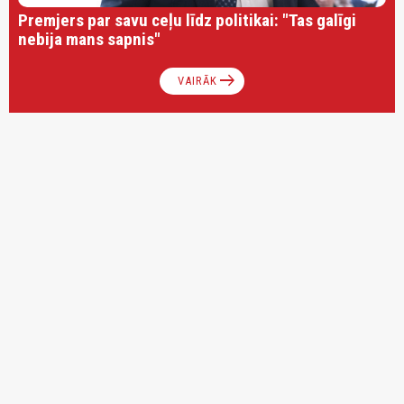
Premjers par savu ceļu līdz politikai: "Tas galīgi
nebija mans sapnis"
arrow_right_alt
VAIRĀK