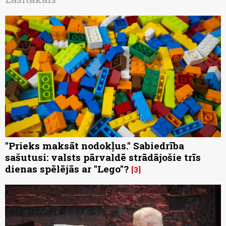
"Prieks maksāt nodokļus." Sabiedrība
sašutusi: valsts pārvaldē strādājošie trīs
dienas spēlējās ar "Lego"?
3