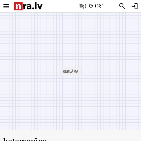
menu
search
login
+18°
Rīgā