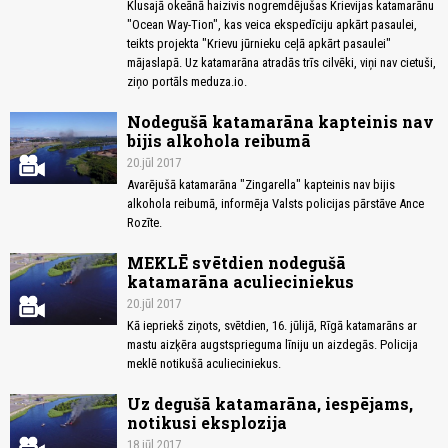
Klusajā okeānā haizivis nogremdējušas Krievijas katamarānu
"Ocean Way-Tion", kas veica ekspedīciju apkārt pasaulei,
teikts projekta "Krievu jūrnieku ceļā apkārt pasaulei"
mājaslapā. Uz katamarāna atradās trīs cilvēki, viņi nav cietuši,
ziņo portāls meduza.io.
Nodegušā katamarāna kapteinis nav
bijis alkohola reibumā
20.jūl 2017
Avarējušā katamarāna "Zingarella" kapteinis nav bijis
alkohola reibumā, informēja Valsts policijas pārstāve Ance
Rozīte.
MEKLĒ svētdien nodegušā
katamarāna aculieciniekus
20.jūl 2017
Kā iepriekš ziņots, svētdien, 16. jūlijā, Rīgā katamarāns ar
mastu aizķēra augstsprieguma līniju un aizdegās. Policija
meklē notikušā aculieciniekus.
Uz degušā katamarāna, iespējams,
notikusi eksplozija
18.jūl 2017