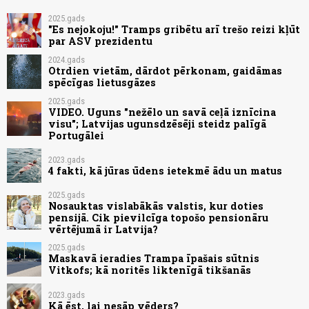
2025.gads
"Es nejokoju!" Tramps gribētu arī trešo reizi kļūt
par ASV prezidentu
2024.gads
Otrdien vietām, dārdot pērkonam, gaidāmas
spēcīgas lietusgāzes
2025.gads
VIDEO. Uguns "nežēlo un savā ceļā iznīcina
visu"; Latvijas ugunsdzēsēji steidz palīgā
Portugālei
2023.gads
4 fakti, kā jūras ūdens ietekmē ādu un matus
2025.gads
Nosauktas vislabākās valstis, kur doties
pensijā. Cik pievilcīga topošo pensionāru
vērtējumā ir Latvija?
2025.gads
Maskavā ieradies Trampa īpašais sūtnis
Vitkofs; kā noritēs liktenīgā tikšanās
2023.gads
Kā ēst, lai nesāp vēders?