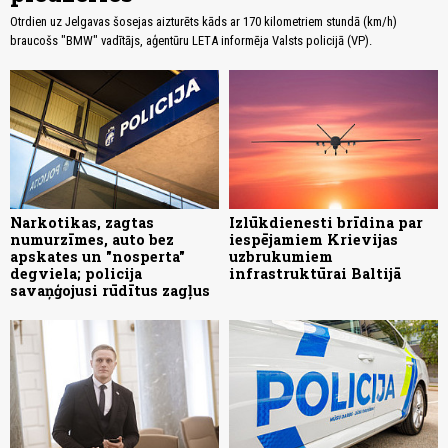
Otrdien uz Jelgavas šosejas aizturēts kāds ar 170 kilometriem stundā (km/h)
braucošs "BMW" vadītājs, aģentūru LETA informēja Valsts policijā (VP).
Narkotikas, zagtas
Izlūkdienesti brīdina par
numurzīmes, auto bez
iespējamiem Krievijas
apskates un "nosperta"
uzbrukumiem
degviela; policija
infrastruktūrai Baltijā
savaņģojusi rūdītus zagļus