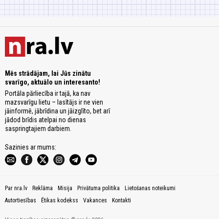
Mēs strādājam, lai Jūs zinātu
svarīgo, aktuālo un interesanto!
Portāla pārliecība ir tajā, ka nav
mazsvarīgu lietu – lasītājs ir ne vien
jāinformē, jābrīdina un jāizglīto, bet arī
jādod brīdis atelpai no dienas
saspringtajiem darbiem.
Sazinies ar mums:
Par nra.lv
Reklāma
Misija
Privātuma politika
Lietošanas noteikumi
Autortiesības
Ētikas kodekss
Vakances
Kontakti