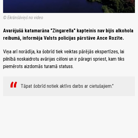
© Ekrānšāviņš no video
Avarējušā katamarāna "Zingarella" kapteinis nav bijis alkohola
reibumā, informēja Valsts policijas pārstāve Ance Rozīte.
Viņa arī norādīja, ka šobrīd tiek veiktas pārējās ekspertīzes, lai
pilnībā noskaidrotu avārijas cēloni un ir pāragri spriest, kam tiks
piemērots aizdomās turamā statuss.
Tāpat šobrīd notiek aktīvs darbs ar cietušajiem.