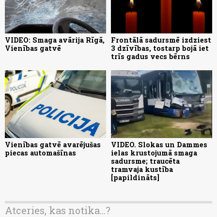
VIDEO: Smaga avārija Rīgā,
Frontālā sadursmē izdziest
Vienības gatvē
3 dzīvības, tostarp bojā iet
trīs gadus vecs bērns
Vienības gatvē avarējušas
VIDEO. Slokas un Dammes
piecas automašīnas
ielas krustojumā smaga
sadursme; traucēta
tramvaja kustība
[papildināts]
Atceries, kas notika...?