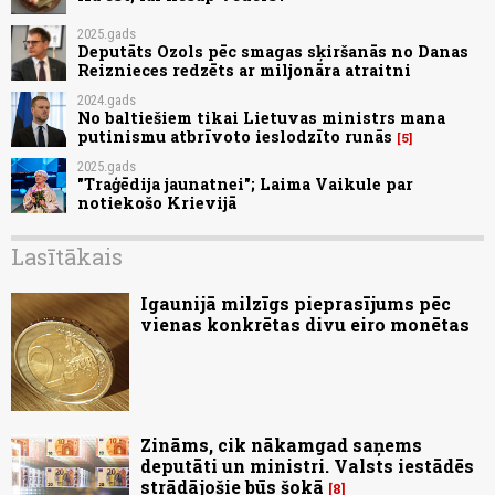
2025.gads
Deputāts Ozols pēc smagas sķiršanās no Danas
Reiznieces redzēts ar miljonāra atraitni
2024.gads
No baltiešiem tikai Lietuvas ministrs mana
putinismu atbrīvoto ieslodzīto runās
5
2025.gads
"Traģēdija jaunatnei"; Laima Vaikule par
notiekošo Krievijā
Lasītākais
Igaunijā milzīgs pieprasījums pēc
vienas konkrētas divu eiro monētas
Zināms, cik nākamgad saņems
deputāti un ministri. Valsts iestādēs
strādājošie būs šokā
8