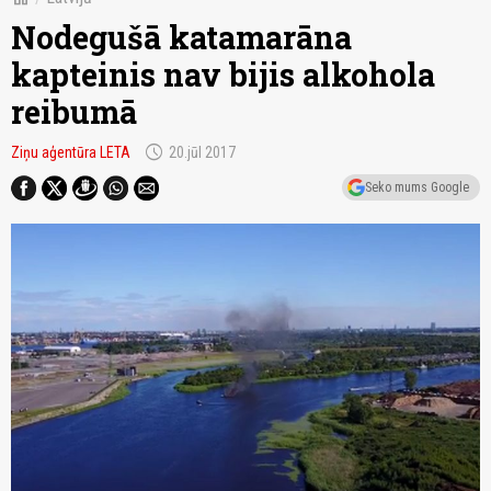
Nodegušā katamarāna
kapteinis nav bijis alkohola
reibumā
schedule
Ziņu aģentūra LETA
20.jūl 2017
Seko mums Google