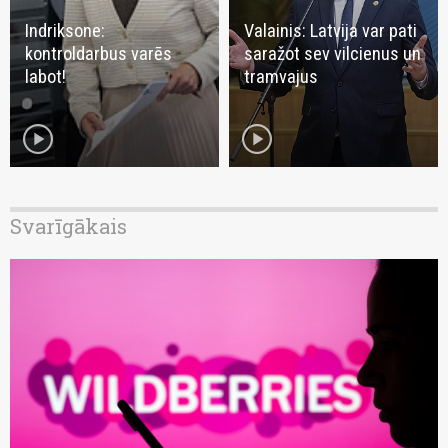
Indriksone:
Valainis: Latvija var pati
kontroldarbus varēs
saražot sev vilcienus un
labot!
tramvajus
play_circle
play_circle
Svarīgākais