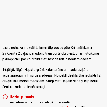
Jau ziņots, ka ir uzsākts kriminālprocess pēc Krimināllikuma
257.panta 2.daļas par ūdens transporta ekspluatācijas noteikumu
pārkāpšanu, par ko draud cietumsods līdz astoņiem gadiem.
16.jūlijā, Rīgā, Hapaka grāvī, katamarāns ar mastu aizķēra
augstsprieguma līniju un aizdegās. No peldlīdzekļa tika izglābti 12
cilvēki, kas nodoti mediķiem. Starp cietušajiem septiņi bija bērni,
četri no kuriem cietuši smagi.
info
Uzzini pirmais
kas interesants noticis Latvijā un pasaulē,