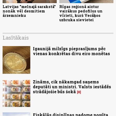
Latvijas "melnajā sarakstā"
Rīgas reģionā aiztur
nonāk vēl desmitiem
vairākus pedofilus un
ārzemnieku
vīrieti, kurš Vecāķos
uzbruka sievietei
Lasītākais
Igaunijā milzīgs pieprasījums pēc
vienas konkrētas divu eiro monētas
Zināms, cik nākamgad saņems
deputāti un ministri. Valsts iestādēs
strādājošie būs šokā
8
Fiskālās disiplīnas padome nosūta