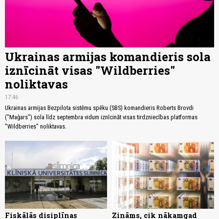
Ukrainas armijas komandieris sola
iznīcināt visas "Wildberries"
noliktavas
17:46
Ukrainas armijas Bezpilota sistēmu spēku (SBS) komandieris Roberts Brovdi
("Maģars") sola līdz septembra vidum iznīcināt visas tirdzniecības platformas
"Wildberries" noliktavas.
Fiskālās disiplīnas
Zināms, cik nākamgad