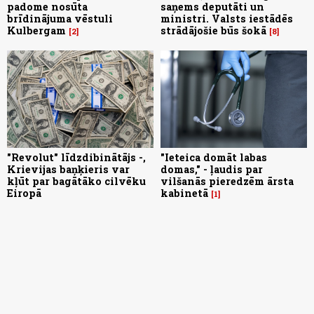
padome nosūta
saņems deputāti un
brīdinājuma vēstuli
ministri. Valsts iestādēs
Kulbergam
strādājošie būs šokā
2
8
"Revolut" līdzdibinātājs -,
"Ieteica domāt labas
Krievijas baņķieris var
domas," - ļaudis par
kļūt par bagātāko cilvēku
vilšanās pieredzēm ārsta
Eiropā
kabinetā
1