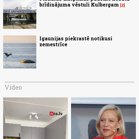
brīdinājuma vēstuli Kulbergam
2
Igaunijas piekrastē notikusi
zemestrīce
Video