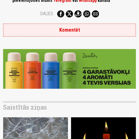
pievienojoties mums
Telegram
vai
Whatsapp
kanālā
DALIES:
Komentēt
Saistītās ziņas