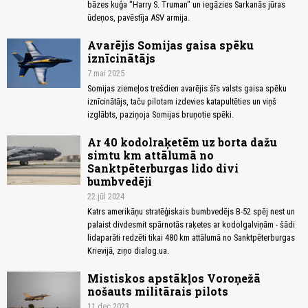
bāzes kuģa "Harry S. Truman" un iegāzies Sarkanās jūras
ūdeņos, pavēstīja ASV armija.
Avarējis Somijas gaisa spēku
iznīcinātājs
7.mai 2025
Somijas ziemeļos trešdien avarējis šīs valsts gaisa spēku
iznīcinātājs, taču pilotam izdevies katapultēties un viņš
izglābts, paziņoja Somijas bruņotie spēki.
Ar 40 kodolraķetēm uz borta dažu
simtu km attālumā no
Sanktpēterburgas lido divi
bumbvedēji
22.jūl 2024
Katrs amerikāņu stratēģiskais bumbvedējs B-52 spēj nest un
palaist divdesmit spārnotās raķetes ar kodolgalviņām - šādi
lidaparāti redzēti tikai 480 km attālumā no Sanktpēterburgas
Krievijā, ziņo dialog.ua.
Mistiskos apstākļos Voroņežā
nošauts militārais pilots
11.dec 2023