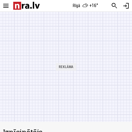
menu
search
login
+16°
Rīgā