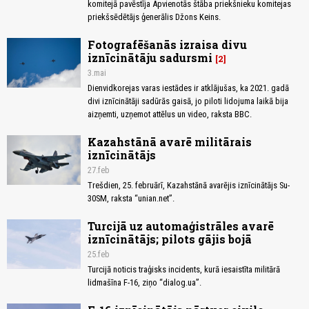
komitejā pavēstīja Apvienotās štāba priekšnieku komitejas
priekšsēdētājs ģenerālis Džons Keins.
Fotografēšanās izraisa divu
iznīcinātāju sadursmi
2
3.mai
Dienvidkorejas varas iestādes ir atklājušas, ka 2021. gadā
divi iznīcinātāji sadūrās gaisā, jo piloti lidojuma laikā bija
aizņemti, uzņemot attēlus un video, raksta BBC.
Kazahstānā avarē militārais
iznīcinātājs
27.feb
Trešdien, 25. februārī, Kazahstānā avarējis iznīcinātājs Su-
30SM, raksta “unian.net”.
Turcijā uz automaģistrāles avarē
iznīcinātājs; pilots gājis bojā
25.feb
Turcijā noticis traģisks incidents, kurā iesaistīta militārā
lidmašīna F-16, ziņo “dialog.ua”.