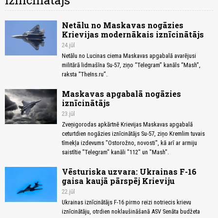
Iznīcinātājs
Netālu no Maskavas nogāzies
Krievijas modernākais iznīcinātājs
24.jūl
Netālu no Lucinas ciema Maskavas apgabalā avarējusi
militārā lidmašīna Su-57, ziņo “Telegram” kanāls “Mash”,
raksta “TheIns.ru”.
Maskavas apgabalā nogāzies
iznīcinātājs
23.jūl
Zveņigorodas apkārtnē Krievijas Maskavas apgabalā
ceturtdien nogāzies iznīcinātājs Su-57, ziņo Kremlim tuvais
tīmekļa izdevums "Ostorožno, novosti", kā arī ar armiju
saistītie "Telegram" kanāli "112" un "Mash".
Vēsturiska uzvara: Ukrainas F-16
gaisa kaujā pārspēj Krieviju
22.jūl
Ukrainas iznīcinātājs F-16 pirmo reizi notriecis krievu
iznīcinātāju, otrdien noklaušināšanā ASV Senāta budžeta