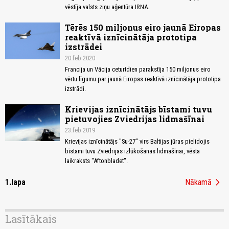
vēstīja valsts ziņu aģentūra IRNA.
Tērēs 150 miljonus eiro jaunā Eiropas
reaktīvā iznīcinātāja prototipa
izstrādei
20.feb 2020
Francija un Vācija ceturtdien parakstīja 150 miljonus eiro
vērtu līgumu par jaunā Eiropas reaktīvā iznīcinātāja prototipa
izstrādi.
Krievijas iznīcinātājs bīstami tuvu
pietuvojies Zviedrijas lidmašīnai
23.feb 2019
Krievijas iznīcinātājs "Su-27" virs Baltijas jūras pielidojis
bīstami tuvu Zviedrijas izlūkošanas lidmašīnai, vēsta
laikraksts "Aftonbladet".
chevron_right
1.lapa
Nākamā
Lasītākais