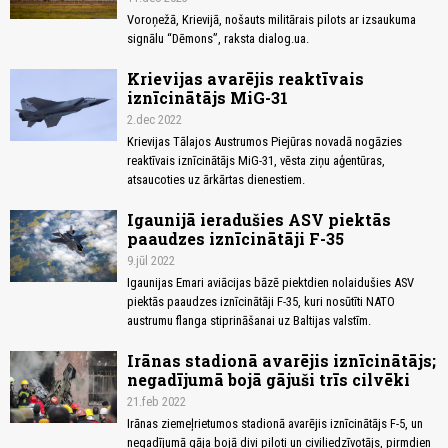
Voroņežā, Krievijā, nošauts militārais pilots ar izsaukuma
signālu “Dēmons”, raksta dialog.ua.
Krievijas avarējis reaktīvais
iznīcinātājs MiG-31
2.dec 2022
Krievijas Tālajos Austrumos Piejūras novadā nogāzies
reaktīvais iznīcinātājs MiG-31, vēsta ziņu aģentūras,
atsaucoties uz ārkārtas dienestiem.
Igaunijā ieradušies ASV piektās
paaudzes iznīcinātāji F-35
9.jūl 2022
Igaunijas Emari aviācijas bāzē piektdien nolaidušies ASV
piektās paaudzes iznīcinātāji F-35, kuri nosūtīti NATO
austrumu flanga stiprināšanai uz Baltijas valstīm.
Irānas stadionā avarējis iznīcinātājs;
negadījumā bojā gājuši trīs cilvēki
21.feb 2022
Irānas ziemeļrietumos stadionā avarējis iznīcinātājs F-5, un
negadījumā gāja bojā divi piloti un civiliedzīvotājs, pirmdien