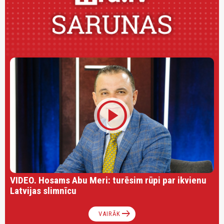
play_circle
VIDEO. Hosams Abu Meri: turēsim rūpi par ikvienu
Latvijas slimnīcu
arrow_right_alt
VAIRĀK