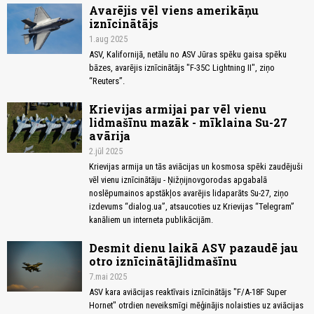
Avarējis vēl viens amerikāņu
iznīcinātājs
1.aug 2025
ASV, Kalifornijā, netālu no ASV Jūras spēku gaisa spēku
bāzes, avarējis iznīcinātājs "F-35C Lightning II", ziņo
“Reuters”.
Krievijas armijai par vēl vienu
lidmašīnu mazāk - mīklaina Su-27
avārija
2.jūl 2025
Krievijas armija un tās aviācijas un kosmosa spēki zaudējuši
vēl vienu iznīcinātāju - Ņižņijnovgorodas apgabalā
noslēpumainos apstākļos avarējis lidaparāts Su-27, ziņo
izdevums “dialog.ua”, atsaucoties uz Krievijas “Telegram”
kanāliem un interneta publikācijām.
Desmit dienu laikā ASV pazaudē jau
otro iznīcinātājlidmašīnu
7.mai 2025
ASV kara aviācijas reaktīvais iznīcinātājs "F/A-18F Super
Hornet" otrdien neveiksmīgi mēģinājis nolaisties uz aviācijas