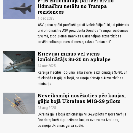
F-16 iznīcinātājs pārtver civilo
lidmašīnu netālu no Trampa
rezidences
1.dec 2025
ASV gaisa spēki pacēluši gaisā iznīcinātāju F-16, lai pārtvertu
civilo lidmašīnu ASV prezidenta Donalda Trampa rezidences
tuvumā, ziņo Ziemeļamerikas Gaisa telpas aizsardzības
pavēlniecības preses dienests, raksta “unian.net”.
Krievijai mīnus vēl viens
iznīcinātājs Su-30 un apkalpe
14.nov 2025
Karēlijā mācību lidojuma laikā avarējis iznīcinātājs Su-30, un
tā ekipāža ir gājusi bojā, paziņoja Krievijas Aizsardzības
ministrija.
Neveiksmīgi nosēžoties pēc kaujas,
gājis bojā Ukrainas MIG-29 pilots
23.aug 2025
Ukrainā gājis bojā iznīcinātāja MiG-29 pilots majors Serhijs
Bondars, kurš atgriezās no kaujas uzdevuma izpildes,
paziņoja Ukrainas gaisa spēki.