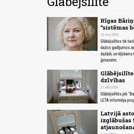
Glābējsilīte
Rīgas Bāriņt
“sistēmas b
12.nov 2024
Glābējsilītes tik tie
dažos gadījumos arī
dažādi, un kļūdains
ģimenēm.
Glābējsilīt
dzīvības
21.okt 2024
Glābējsilītēs jeb "
LETA informēja proje
Latvijā asto
izglābušas 
atjaunošan