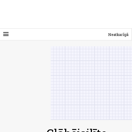
menu
Neatkarīgā