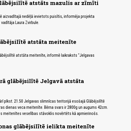
ābējsilītē atstāts mazulis ar zīmīti
tē aizvadītajā nedēļā ievietots puisītis, informēja projekta
ā vadītāja Laura Zvirbule.
ābējsilītē atstāta meitenīte
ābējsilītē atstāta meitenīte, informē laikraksts "Jelgavas
ā glābējsilītē Jelgavā atstāta
ī plkst. 21.50 Jelgavas slimnīcas teritorijā esošajā Glābējsilītē
etras dienas veca meitenīte. Bērna svars ir 2800g un augums 42cm.
 meitenītes veselības stāvoklis novērtēts kā apmierinošs.
as glābējsilītē ielikta meitenīte