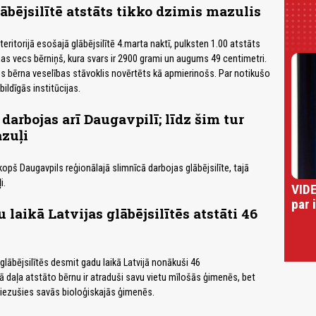
ābējsilītē atstāts tikko dzimis mazulis
eritorijā esošajā glābējsilītē 4.marta naktī, pulksten 1.00 atstāts
enas vecs bērniņš, kura svars ir 2900 grami un augums 49 centimetri.
 bērna veselības stāvoklis novērtēts kā apmierinošs. Par notikušo
ildīgās institūcijas.
 darbojas arī Daugavpilī; līdz šim tur
azuļi
opš Daugavpils reģionālajā slimnīcā darbojas glābējsilīte, tajā
i.
VIDE
par 
laikā Latvijas glābējsilītēs atstāti 46
glābējsilītēs desmit gadu laikā Latvijā nonākuši 46
ā daļa atstāto bērnu ir atraduši savu vietu mīlošās ģimenēs, bet
riezušies savās bioloģiskajās ģimenēs.