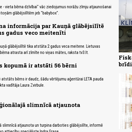
īte - vieta bērna dzīvībai" vāc ziedojumus norāžu zīmju atjaunošanai
toņām glābējsilītēm jeb "babybox".
a informācija par Kauņā glābējsilītē
us gadus veco meitenīti
auņā glābējsilītē tika atstāta 2 gadus veca meitene. Lietuvas
e bērna atrasta arī zīmīte no viņas mātes, raksta tv3.lt.
Fisk
brīd
s kopumā ir atstāti 56 bērni
ītē atstāts bērns ir daudz, šādu vērtējumu aģentūrai LETA pauda
ekta vadītāja Laura Zvirbule.
ģionālajā slimnīcā atjaunota
 slimnīcā atjaunota un turpina darboties glābējsilīte, informē
o attiecību speciāliste Indra Grase.