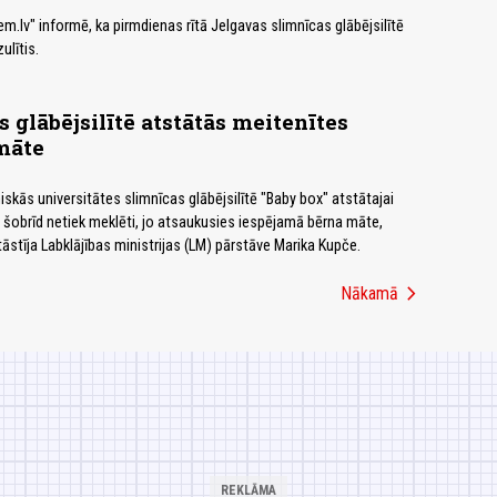
em.lv" informē, ka pirmdienas rītā Jelgavas slimnīcas glābējsilītē
ulītis.
 glābējsilītē atstātās meitenītes
māte
īniskās universitātes slimnīcas glābējsilītē "Baby box" atstātajai
 šobrīd netiek meklēti, jo atsaukusies iespējamā bērna māte,
āstīja Labklājības ministrijas (LM) pārstāve Marika Kupče.
chevron_right
Nākamā