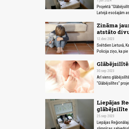
1.jun 2024
Projektā "Glābējsil
Latvijā esošajām as
Zināma jaun
atstāto div
12.dec 2023
Svētdien Lietuvā, K
Policija ziņo, ka pi
Glābējsilītē
30.sep 2023
Arī viens glābējsil
"Glābējsilītes" proj
Liepājas Re
glābējsilīte
25.sep 2023
Liepājas Reģionālajā
slimnīcas sabiedrisk