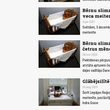
Bērnu slimn
veca meite
4.jan 2021
Svētdien, 3.decembr
meitenīte.
Bērnu slimn
četrus mēn
28.nov 2020
Piektdienas pēcpusd
atstāta aptuveni č
daļas vadītāja Dace
Glābējsilīt
26.aug 2020
Šorīt Liepājas Reģio
meitenīte, pastāstī
Indra Grase.