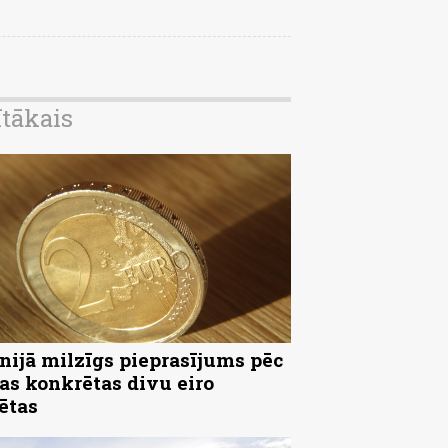
ītākais
nijā milzīgs pieprasījums pēc
as konkrētas divu eiro
ētas