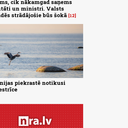
ms, cik nākamgad saņems
tāti un ministri. Valsts
ādēs strādājošie būs šokā
12
nijas piekrastē notikusi
strīce