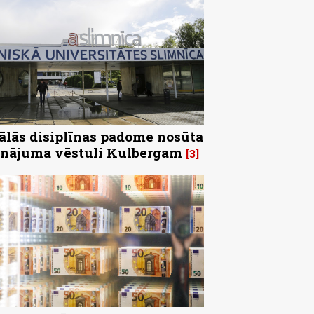
ālās disiplīnas padome nosūta
inājuma vēstuli Kulbergam
3