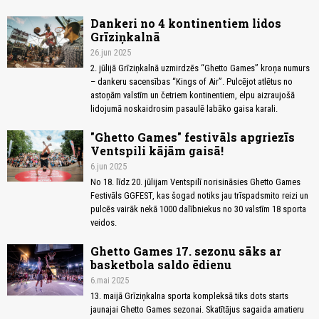
Dankeri no 4 kontinentiem lidos
Grīziņkalnā
26.jun 2025
2. jūlijā Grīziņkalnā uzmirdzēs “Ghetto Games” kroņa numurs
– dankeru sacensības “Kings of Air”. Pulcējot atlētus no
astoņām valstīm un četriem kontinentiem, elpu aizraujošā
lidojumā noskaidrosim pasaulē labāko gaisa karali.
"Ghetto Games" festivāls apgriezīs
Ventspili kājām gaisā!
6.jun 2025
No 18. līdz 20. jūlijam Ventspilī norisināsies Ghetto Games
Festivāls GGFEST, kas šogad notiks jau trīspadsmito reizi un
pulcēs vairāk nekā 1000 dalībniekus no 30 valstīm 18 sporta
veidos.
Ghetto Games 17. sezonu sāks ar
basketbola saldo ēdienu
6.mai 2025
13. maijā Grīziņkalna sporta kompleksā tiks dots starts
jaunajai Ghetto Games sezonai. Skatītājus sagaida amatieru