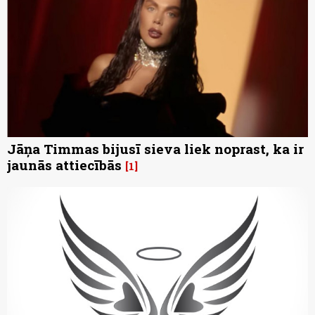
Jāņa Timmas bijusī sieva liek noprast, ka ir
jaunās attiecībās
1