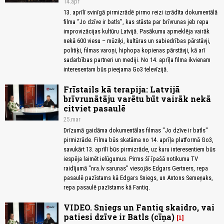
14.apr
13. aprīlī svinīgā pirmizrādē pirmo reizi izrādīta dokumentālā
filma “Jo dzīve ir batls”, kas stāsta par brīvrunas jeb repa
improvizācijas kultūru Latvijā. Pasākumu apmeklēja vairāk
nekā 600 viesu – mūziķi, kultūras un sabiedrības pārstāvji,
politiķi, filmas varoņi, hiphopa kopienas pārstāvji, kā arī
sadarbības partneri un mediji. No 14. aprīļa filma ikvienam
interesentam būs pieejama Go3 televīzijā.
Frīstails kā terapija: Latvijā
brīvrunātāju varētu būt vairāk nekā
citviet pasaulē
25.mar
Drīzumā gaidāma dokumentālas filmas "Jo dzīve ir batls"
pirmizrāde. Filma būs skatāma no 14. aprīļa platformā Go3,
savukārt 13. aprīlī būs pirmizrāde, uz kuru interesentiem būs
iespēja laimēt ielūgumus. Pirms šī īpašā notikuma TV
raidījumā "nra.lv sarunas" viesojās Edgars Gertners, repa
pasaulē pazīstams kā Edgars Sniegs, un Antons Semeņaks,
repa pasaulē pazīstams kā Fantiq.
VIDEO. Sniegs un Fantiq skaidro, vai
patiesi dzīve ir Batls (cīņa)
1