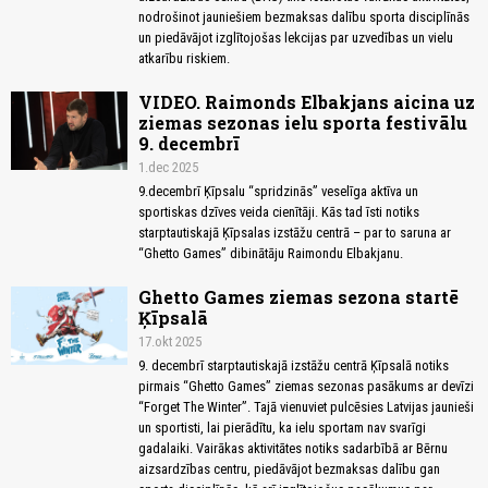
nodrošinot jauniešiem bezmaksas dalību sporta disciplīnās
un piedāvājot izglītojošas lekcijas par uzvedības un vielu
atkarību riskiem.
VIDEO. Raimonds Elbakjans aicina uz
ziemas sezonas ielu sporta festivālu
9. decembrī
1.dec 2025
9.decembrī Ķīpsalu “spridzinās” veselīga aktīva un
sportiskas dzīves veida cienītāji. Kās tad īsti notiks
starptautiskajā Ķīpsalas izstāžu centrā – par to saruna ar
“Ghetto Games” dibinātāju Raimondu Elbakjanu.
Ghetto Games ziemas sezona startē
Ķīpsalā
17.okt 2025
9. decembrī starptautiskajā izstāžu centrā Ķīpsalā notiks
pirmais “Ghetto Games” ziemas sezonas pasākums ar devīzi
“Forget The Winter”. Tajā vienuviet pulcēsies Latvijas jaunieši
un sportisti, lai pierādītu, ka ielu sportam nav svarīgi
gadalaiki. Vairākas aktivitātes notiks sadarbībā ar Bērnu
aizsardzības centru, piedāvājot bezmaksas dalību gan