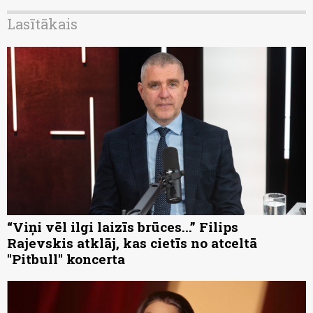
Lasītākais
“Viņi vēl ilgi laizīs brūces...” Filips
Rajevskis atklāj, kas cietīs no atceltā
"Pitbull" koncerta