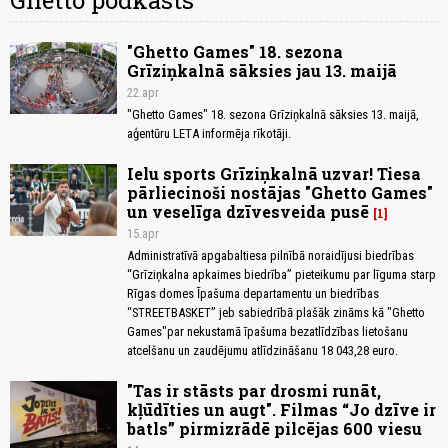
Ghetto podkāsts
"Ghetto Games" 18. sezona
Grīziņkalnā sāksies jau 13. maijā
22.apr
"Ghetto Games" 18. sezona Grīziņkalnā sāksies 13. maijā,
aģentūru LETA informēja rīkotāji.
Ielu sports Grīziņkalnā uzvar! Tiesa
pārliecinoši nostājas "Ghetto Games"
un veselīga dzīvesveida pusē
1
15.apr
Administratīvā apgabaltiesa pilnībā noraidījusi biedrības
“Grīziņkalna apkaimes biedrība” pieteikumu par līguma starp
Rīgas domes Īpašuma departamentu un biedrības
“STREETBASKET” jeb sabiedrībā plašāk zināms kā "Ghetto
Games"par nekustamā īpašuma bezatlīdzības lietošanu
atcelšanu un zaudējumu atlīdzināšanu 18 043,28 euro.
"Tas ir stāsts par drosmi runāt,
kļūdīties un augt". Filmas “Jo dzīve ir
batls” pirmizrādē pilcējas 600 viesu