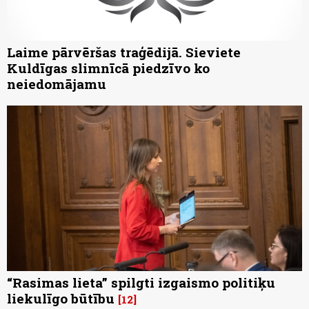
Laime pārvēršas traģēdijā. Sieviete
Kuldīgas slimnīcā piedzīvo ko
neiedomājamu
“Rasimas lieta” spilgti izgaismo politiķu
liekulīgo būtību
12