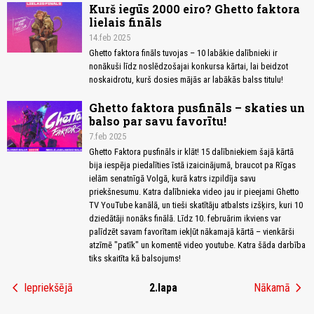
Kurš iegūs 2000 eiro? Ghetto faktora
lielais fināls
14.feb 2025
Ghetto faktora fināls tuvojas – 10 labākie dalībnieki ir
nonākuši līdz noslēdzošajai konkursa kārtai, lai beidzot
noskaidrotu, kurš dosies mājās ar labākās balss titulu!
Ghetto faktora pusfināls – skaties un
balso par savu favorītu!
7.feb 2025
Ghetto Faktora pusfināls ir klāt! 15 dalībniekiem šajā kārtā
bija iespēja piedalīties īstā izaicinājumā, braucot pa Rīgas
ielām senatnīgā Volgā, kurā katrs izpildīja savu
priekšnesumu. Katra dalībnieka video jau ir pieejami Ghetto
TV YouTube kanālā, un tieši skatītāju atbalsts izšķirs, kuri 10
dziedātāji nonāks finālā. Līdz 10. februārim ikviens var
palīdzēt savam favorītam iekļūt nākamajā kārtā – vienkārši
atzīmē "patīk" un komentē video youtube. Katra šāda darbība
tiks skaitīta kā balsojums!
chevron_left
chevron_right
Iepriekšējā
2.lapa
Nākamā