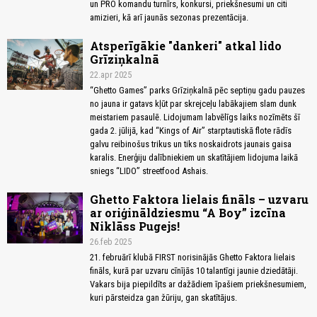
un PRO komandu turnīrs, konkursi, priekšnesumi un citi
amizieri, kā arī jaunās sezonas prezentācija.
Atsperīgākie "dankeri" atkal lido
Grīziņkalnā
22.apr 2025
“Ghetto Games” parks Grīziņkalnā pēc septiņu gadu pauzes
no jauna ir gatavs kļūt par skrejceļu labākajiem slam dunk
meistariem pasaulē. Lidojumam labvēlīgs laiks nozīmēts šī
gada 2. jūlijā, kad “Kings of Air” starptautiskā flote rādīs
galvu reibinošus trikus un tiks noskaidrots jaunais gaisa
karalis. Enerģiju dalībniekiem un skatītājiem lidojuma laikā
sniegs “LIDO” streetfood Ashais.
Ghetto Faktora lielais fināls – uzvaru
ar oriģināldziesmu “A Boy” izcīna
Niklāss Pugejs!
26.feb 2025
21. februārī klubā FIRST norisinājās Ghetto Faktora lielais
fināls, kurā par uzvaru cīnījās 10 talantīgi jaunie dziedātāji.
Vakars bija piepildīts ar dažādiem īpašiem priekšnesumiem,
kuri pārsteidza gan žūriju, gan skatītājus.