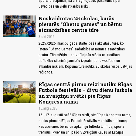
sporta disciplīnās, kā arī izglītojošus pasākumus par
uzvedības un vielu atkarību risku.
Noskaidrotas 25 skolas, kurās
pieturēs “Ghetto games” un bērnu
aizsardzības centra tūre
3.okt 2025
2025./2026. mācību gadā startē īpaša aktivitāšu tūre, ko
īsteno “Ghetto Games” sadarbībā ar Bērnu aizsardzības
centru. Tās mērķis – ar izglītojošu stāstu un kustības
palīdzību stiprināt jauniešu izpratni par uzvedības un
atkarību riskiem. Kopumā tūre notiks 25 skolās visos Latvijas
reģionos.
Rīgas centrā pirmo reizi notiks Rīgas
Futbola festivāls – divu dienu futbola
un zvaigžņu svētki pie Rīgas
Kongresu nama
15.aug 2025
16.–17. augustā pašā Rīgas sirdī, pie Rīgas Kongresu nama,
notiks pirmais Rīgas Futbola Festivāls – unikāls notikums,
kas apvienos bērnu un apkaimju futbola turnīrus, sporta
treniņus ikvienam un īpašo 5 Zvaigžņu Kausu ar Latvijas