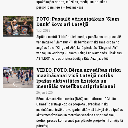
spožākajām sporta, mūzikas, mediju un politikas
personībām. Ieeja – bez maksas
FOTO: Pasaulē vērienīgākais "Slam
Dunk" šovs arī Latvijā
1.jūl 2025
Atpūtas centrā "Lido" notiek mediju pasākums par pasaulē
vērienīgāko "Slam Dunk" jeb bumbas triekšanas grozā no
augšas šovu "Kings of Air", kurā piedalās "Kings of Air"
vadītāji un veidotāji - Renārs Zeltiņš un Raimonds Elbakjans,
AS "LIDO" valdes priekšsēdētāja Rita Auziņa, atlēti
VIDEO, FOTO. Bērnu uzvedības risku
mazināšanai visā Latvijā notiks
īpašas aktivitātes fiziskās un
mentālās veselības stiprināšanai
26.jun 2025
Bērnu aizsardzības centra (BAC) un platformas "Ghetto
Games" pārstāvji kopīgā projektā uzvedības risku
mazināšanai tuvāko divu gadu laikā visā Latvijā rīkos īpašas
aktivitātes fiziskās un mentālās veselības stiprināšanai,
šodien preses konferencē par plānoto projektu informēja tā
pārstāvji.