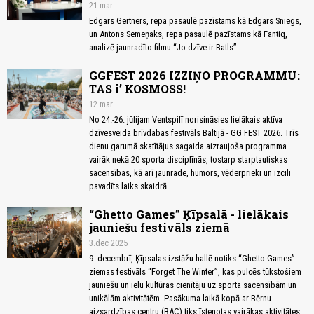
21.mar
Edgars Gertners, repa pasaulē pazīstams kā Edgars Sniegs,
un Antons Semeņaks, repa pasaulē pazīstams kā Fantiq,
analizē jaunradīto filmu “Jo dzīve ir Batls”.
GGFEST 2026 IZZIŅO PROGRAMMU:
TAS i’ KOSMOSS!
12.mar
No 24.-26. jūlijam Ventspilī norisināsies lielākais aktīva
dzīvesveida brīvdabas festivāls Baltijā - GG FEST 2026. Trīs
dienu garumā skatītājus sagaida aizraujoša programma
vairāk nekā 20 sporta disciplīnās, tostarp starptautiskas
sacensības, kā arī jaunrade, humors, vēderprieki un izcili
pavadīts laiks skaidrā.
“Ghetto Games” Ķīpsalā - lielākais
jauniešu festivāls ziemā
3.dec 2025
9. decembrī, Ķīpsalas izstāžu hallē notiks “Ghetto Games”
ziemas festivāls “Forget The Winter”, kas pulcēs tūkstošiem
jauniešu un ielu kultūras cienītāju uz sporta sacensībām un
unikālām aktivitātēm. Pasākuma laikā kopā ar Bērnu
aizsardzības centru (BAC) tiks īstenotas vairākas aktivitātes,