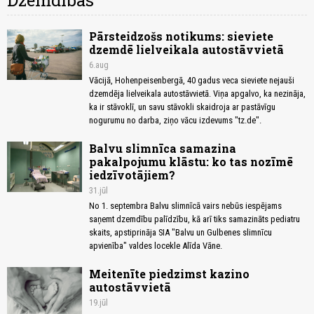
Dzemdības
Pārsteidzošs notikums: sieviete
dzemdē lielveikala autostāvvietā
6.aug
Vācijā, Hohenpeisenbergā, 40 gadus veca sieviete nejauši
dzemdēja lielveikala autostāvvietā. Viņa apgalvo, ka nezināja,
ka ir stāvoklī, un savu stāvokli skaidroja ar pastāvīgu
nogurumu no darba, ziņo vācu izdevums "tz.de".
Balvu slimnīca samazina
pakalpojumu klāstu: ko tas nozīmē
iedzīvotājiem?
31.jūl
No 1. septembra Balvu slimnīcā vairs nebūs iespējams
saņemt dzemdību palīdzību, kā arī tiks samazināts pediatru
skaits, apstiprināja SIA "Balvu un Gulbenes slimnīcu
apvienība" valdes locekle Alīda Vāne.
Meitenīte piedzimst kazino
autostāvvietā
19.jūl