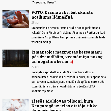
“Associated Press”.
FOTO. Dramatisks, bet skaists
notikums lidmašīnā
28.apr
Dramatisks un neaizmirstams brīdis notika piektdienas
vakarā "Delta Air Lines" reisā no Atlantas uz Portlendu, kad
pasažiere Ašlija Blaira tieši pirms nosēšanās pasaulē laida
veselīgu meitiņu.
Izmantojot mazmeitas bezsamaņu
pēc dzemdībām, vecmāmiņa nozog
un nogalina bērnu
3
27.apr
Zemgales apgabaltiesa līdz 9. novembrim atlikusi
krimināllietas izskatīšanu pret kādu sievieti, kura apsūdzēta
par savas mazmeitas jaundzimušā nolaupīšanu uzreiz pēc
dzemdībām un bērna nogalināšanu, aģentūra LETA
noskaidroja tiesā.
Tiesās Moldovas pilsoni, kura
Ķengaragā uz ielas atstāja tikko
dzimušu bērnu