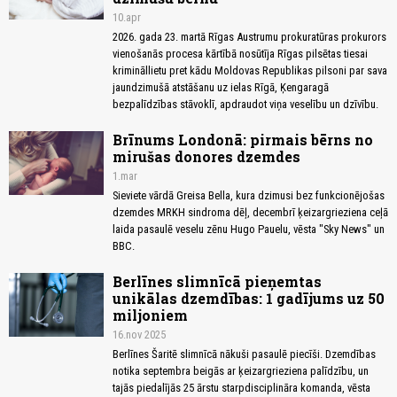
10.apr
2026. gada 23. martā Rīgas Austrumu prokuratūras prokurors
vienošanās procesa kārtībā nosūtīja Rīgas pilsētas tiesai
krimināllietu pret kādu Moldovas Republikas pilsoni par sava
jaundzimušā atstāšanu uz ielas Rīgā, Ķengaragā
bezpalīdzības stāvoklī, apdraudot viņa veselību un dzīvību.
Brīnums Londonā: pirmais bērns no
mirušas donores dzemdes
1.mar
Sieviete vārdā Greisa Bella, kura dzimusi bez funkcionējošas
dzemdes MRKH sindroma dēļ, decembrī ķeizargrieziena ceļā
laida pasaulē veselu zēnu Hugo Pauelu, vēsta "Sky News" un
BBC.
Berlīnes slimnīcā pieņemtas
unikālas dzemdības: 1 gadījums uz 50
miljoniem
16.nov 2025
Berlīnes Šaritē slimnīcā nākuši pasaulē piecīši. Dzemdības
notika septembra beigās ar ķeizargrieziena palīdzību, un
tajās piedalījās 25 ārstu starpdisciplināra komanda, vēsta