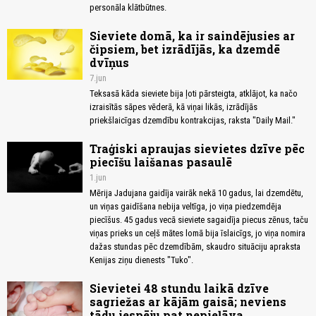
personāla klātbūtnes.
Sieviete domā, ka ir saindējusies ar
čipsiem, bet izrādījās, ka dzemdē
dvīņus
7.jun
Teksasā kāda sieviete bija ļoti pārsteigta, atklājot, ka načo
izraisītās sāpes vēderā, kā viņai likās, izrādījās
priekšlaicīgas dzemdību kontrakcijas, raksta "Daily Mail."
Traģiski apraujas sievietes dzīve pēc
piecīšu laišanas pasaulē
1.jun
Mērija Jadujana gaidīja vairāk nekā 10 gadus, lai dzemdētu,
un viņas gaidīšana nebija veltīga, jo viņa piedzemdēja
piecīšus. 45 gadus vecā sieviete sagaidīja piecus zēnus, taču
viņas prieks un ceļš mātes lomā bija īslaicīgs, jo viņa nomira
dažas stundas pēc dzemdībām, skaudro situāciju apraksta
Kenijas ziņu dienests "Tuko".
Sievietei 48 stundu laikā dzīve
sagriežas ar kājām gaisā; neviens
tādu iespēju pat nepieļāva