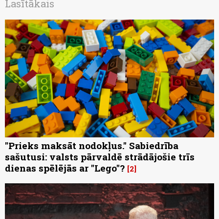
Lasītākais
"Prieks maksāt nodokļus." Sabiedrība
sašutusi: valsts pārvaldē strādājošie trīs
dienas spēlējās ar "Lego"?
2