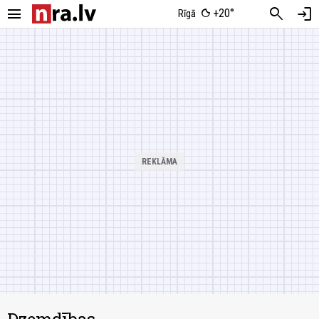
menu
search
login
+20°
Rīgā