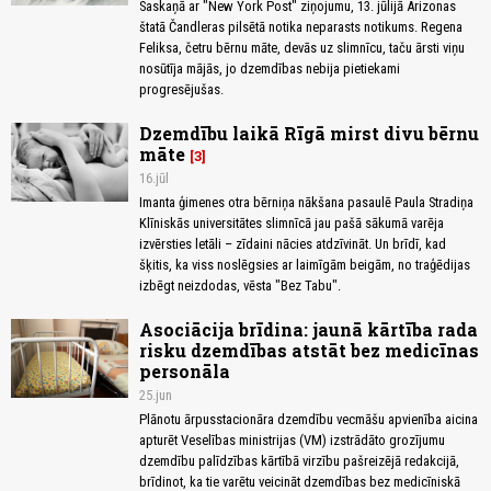
Saskaņā ar "New York Post" ziņojumu, 13. jūlijā Arizonas
štatā Čandleras pilsētā notika neparasts notikums. Regena
Feliksa, četru bērnu māte, devās uz slimnīcu, taču ārsti viņu
nosūtīja mājās, jo dzemdības nebija pietiekami
progresējušas.
Dzemdību laikā Rīgā mirst divu bērnu
māte
3
16.jūl
Imanta ģimenes otra bērniņa nākšana pasaulē Paula Stradiņa
Klīniskās universitātes slimnīcā jau pašā sākumā varēja
izvērsties letāli – zīdaini nācies atdzīvināt. Un brīdī, kad
šķitis, ka viss noslēgsies ar laimīgām beigām, no traģēdijas
izbēgt neizdodas, vēsta "Bez Tabu".
Asociācija brīdina: jaunā kārtība rada
risku dzemdības atstāt bez medicīnas
personāla
25.jun
Plānotu ārpusstacionāra dzemdību vecmāšu apvienība aicina
apturēt Veselības ministrijas (VM) izstrādāto grozījumu
dzemdību palīdzības kārtībā virzību pašreizējā redakcijā,
brīdinot, ka tie varētu veicināt dzemdības bez medicīniskā