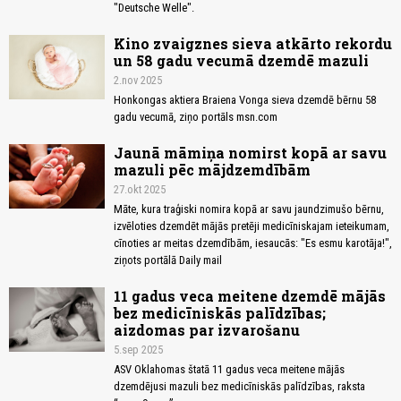
"Deutsche Welle".
Kino zvaigznes sieva atkārto rekordu
un 58 gadu vecumā dzemdē mazuli
2.nov 2025
Honkongas aktiera Braiena Vonga sieva dzemdē bērnu 58
gadu vecumā, ziņo portāls msn.com
Jaunā māmiņa nomirst kopā ar savu
mazuli pēc mājdzemdībām
27.okt 2025
Māte, kura traģiski nomira kopā ar savu jaundzimušo bērnu,
izvēloties dzemdēt mājās pretēji medicīniskajam ieteikumam,
cīnoties ar meitas dzemdībām, iesaucās: "Es esmu karotāja!",
ziņots portālā Daily mail
11 gadus veca meitene dzemdē mājās
bez medicīniskās palīdzības;
aizdomas par izvarošanu
5.sep 2025
ASV Oklahomas štatā 11 gadus veca meitene mājās
dzemdējusi mazuli bez medicīniskās palīdzības, raksta