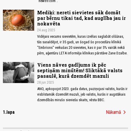
“news9.com”.
Mediķi: nereti sievietes sāk domāt
par bērnu tikai tad, kad auglība jau ir
nokavēta
24.aug 2025
Vidējais vecums sievietēm, kuras izvēlas saglabāt olšūnas,
tās sasaldējot, ir 35 gadi, un šogad šo procedūru klīnikā
"Embrions" veikušas 20 sievietes, kas ir par 5% vairāk nekā
pērn, aģentūru LETA informēja klīnikas pārstāve Zane Dzalbe.
Viens nāves gadījums ik pēc
septiņām minūtēm! Sliktākā valsts
pasaulē, kurā dzemdēt mazuli
28.jun 2025
ANO, apkopojot 2023. gada datus, paziņojusi valstis, kurās ir
visbīstamāk dzemdēt mazuli, jeb valstis, kurās ir augstākais
dzemdībās mirušo sieviešu skaits, vēsta BBC.
chevron_right
1.lapa
Nākamā