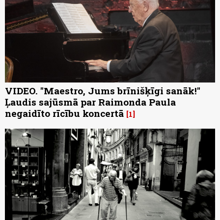
VIDEO. "Maestro, Jums brīnišķīgi sanāk!"
Ļaudis sajūsmā par Raimonda Paula
negaidīto rīcību koncertā
1