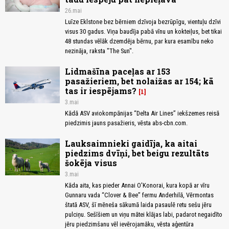
26.mai
Luīze Eklstone bez bērniem dzīvoja bezrūpīgu, vientuļu dzīvi
visus 30 gadus. Viņa baudīja pabā vīnu un kokteiļus, bet tikai
48 stundas vēlāk dzemdēja bērnu, par kura esamību neko
nezināja, raksta "The Sun".
Lidmašīna paceļas ar 153
pasažieriem, bet nolaižas ar 154; kā
tas ir iespējams?
1
3.mai
Kādā ASV aviokompānijas “Delta Air Lines” iekšzemes reisā
piedzimis jauns pasažieris, vēsta abs-cbn.com.
Lauksaimnieki gaidīja, ka aitai
piedzims dvīņi, bet beigu rezultāts
šokēja visus
3.mai
Kāda aita, kas pieder Annai O'Konorai, kura kopā ar vīru
Gunnaru vada “Clover & Bee” fermu Anderhilā, Vērmontas
štatā ASV, šī mēneša sākumā laida pasaulē retu sešu jēru
pulciņu. Sešīšiem un viņu mātei klājas labi, padarot negaidīto
jēru piedzimšanu vēl ievērojamāku, vēsta aģentūra