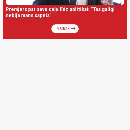
Premjers par savu ceļu līdz politikai: "Tas galīgi
nebija mans sapnis"
arrow_right_alt
VAIRĀK