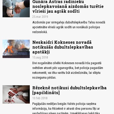
Gunāra Astras radinieku
noslepkavošanā aizdomās turētie
vīrieši jau agrāk sodīti
25.mar 2019
Aizdomās par sirmgalvju dubultslepkavību Talsu novadā
apcietinātie vīrieši agrāk sodīti un nonākuši policijas
redzeslokā.
Neskaidri Kokneses novadā
notikušās dubultslepkavības
apstākļi
15.aug 2018
Divi nogalinātie cilvēki Kokneses novadā Iršu pagastā
svētdien atrasti pēc ugunsgrēka, bet policija pagaidām
nekomentē, vai ēka varētu būt aizdedzināta, lai slēptu
nozieguma pēdas.
Rēzeknē notikusi dubultslepkavība
[papildināts]
13.feb 2018
Pagājušās nedēļas beigās Valsts policija saņēma
informāciju, ka Rēzeknē ir atrasti divu personu līķi ar
vardarbīgas nāves pazīmēm. Izmeklēšanas laikā tika