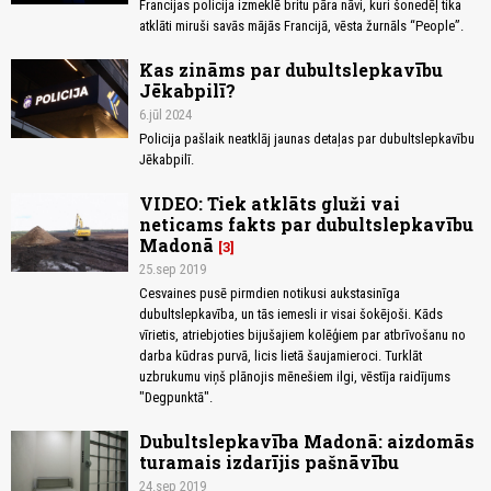
Francijas policija izmeklē britu pāra nāvi, kuri šonedēļ tika
atklāti miruši savās mājās Francijā, vēsta žurnāls “People”.
Kas zināms par dubultslepkavību
Jēkabpilī?
6.jūl 2024
Policija pašlaik neatklāj jaunas detaļas par dubultslepkavību
Jēkabpilī.
VIDEO: Tiek atklāts gluži vai
neticams fakts par dubultslepkavību
Madonā
3
25.sep 2019
Cesvaines pusē pirmdien notikusi aukstasinīga
dubultslepkavība, un tās iemesli ir visai šokējoši. Kāds
vīrietis, atriebjoties bijušajiem kolēģiem par atbrīvošanu no
darba kūdras purvā, licis lietā šaujamieroci. Turklāt
uzbrukumu viņš plānojis mēnešiem ilgi, vēstīja raidījums
"Degpunktā".
Dubultslepkavība Madonā: aizdomās
turamais izdarījis pašnāvību
24.sep 2019