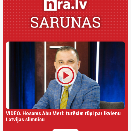
play_circle
VIDEO. Hosams Abu Meri: turēsim rūpi par ikvienu
Latvijas slimnīcu