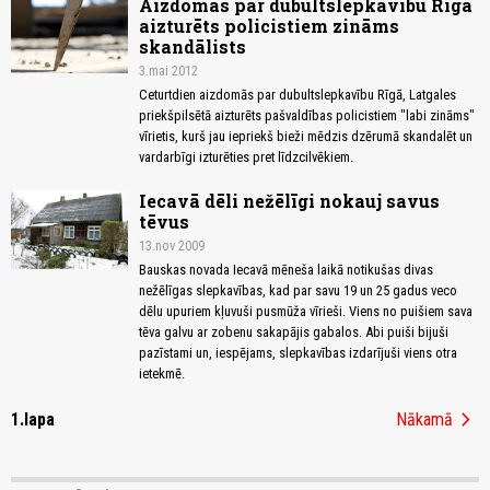
Aizdomās par dubultslepkavību Rīgā
aizturēts policistiem zināms
skandālists
3.mai 2012
Ceturtdien aizdomās par dubultslepkavību Rīgā, Latgales
priekšpilsētā aizturēts pašvaldības policistiem "labi zināms"
vīrietis, kurš jau iepriekš bieži mēdzis dzērumā skandalēt un
vardarbīgi izturēties pret līdzcilvēkiem.
Iecavā dēli nežēlīgi nokauj savus
tēvus
13.nov 2009
Bauskas novada Iecavā mēneša laikā notikušas divas
nežēlīgas slepkavības, kad par savu 19 un 25 gadus veco
dēlu upuriem kļuvuši pusmūža vīrieši. Viens no puišiem sava
tēva galvu ar zobenu sakapājis gabalos. Abi puiši bijuši
pazīstami un, iespējams, slepkavības izdarījuši viens otra
ietekmē.
chevron_right
1.lapa
Nākamā