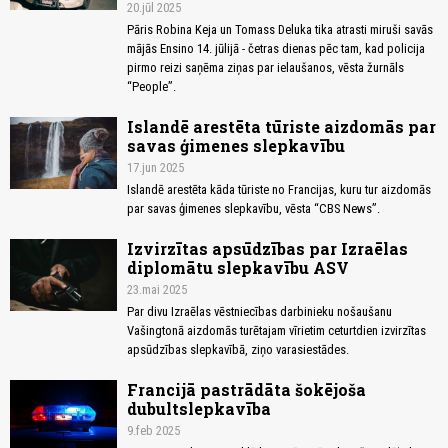
20.jūl 2025
Pāris Robina Keja un Tomass Deluka tika atrasti miruši savās
mājās Ensino 14. jūlijā - četras dienas pēc tam, kad policija
pirmo reizi saņēma ziņas par ielaušanos, vēsta žurnāls
“People”.
Islandē arestēta tūriste aizdomās par
savas ģimenes slepkavību
17.jun 2025
Islandē arestēta kāda tūriste no Francijas, kuru tur aizdomās
par savas ģimenes slepkavību, vēsta “CBS News”.
Izvirzītas apsūdzības par Izraēlas
diplomātu slepkavību ASV
23.mai 2025
Par divu Izraēlas vēstniecības darbinieku nošaušanu
Vašingtonā aizdomās turētajam vīrietim ceturtdien izvirzītas
apsūdzības slepkavībā, ziņo varasiestādes.
Francijā pastrādāta šokējoša
dubultslepkavība
9.feb 2025