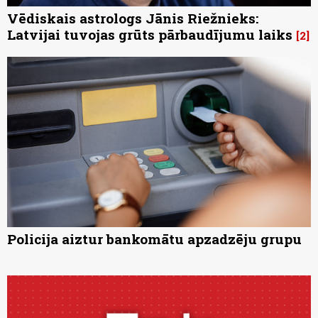
Vēdiskais astrologs Jānis Riežnieks:
Latvijai tuvojas grūts pārbaudījumu laiks
2
Policija aiztur bankomātu apzadzēju grupu