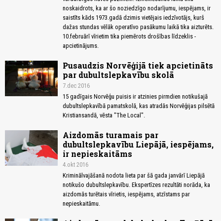
noskaidrots, ka ar šo noziedzīgo nodarījumu, iespējams, ir
saistīts kāds 1973.gadā dzimis vietējais iedzīvotājs, kurš
dažas stundas vēlāk operatīvo pasākumu laikā tika aizturēts.
10.februārī vīrietim tika piemērots drošības līdzeklis -
apcietinājums.
Pusaudzis Norvēģijā tiek apcietināts
par dubultslepkavību skolā
7.dec 2016
15 gadīgais Norvēģu puisis ir atzinies pirmdien notikušajā
dubultslepkavībā pamatskolā, kas atradās Norvēģijas pilsētā
Kristiansandā, vēsta "The Local".
Aizdomās turamais par
dubultslepkavību Liepājā, iespējams,
ir nepieskaitāms
4.okt 2016
Kriminālvajāšanā nodota lieta par šā gada janvārī Liepājā
notikušo dubultslepkavību. Ekspertīzes rezultāti norāda, ka
aizdomās turētais vīrietis, iespējams, atzīstams par
nepieskaitāmu.