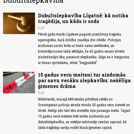
Dubultslepkavība
Dubultslepkavība Līgatnē: kā notika
traģēdija, un kāds ir sods
6.jūl
Pērnā gada martā Līgatnes pagasts piedzīvoja traģisku
ugunsgrēku, kurā dzīvību zaudēja divi cilvēki. Policijas
aizdomas uzreiz krita uz trešo nama iemītnieku, un
kriminālprocesa laikā atklājās, ka 65 gadus vecais vīrietis
aizdedzinājis ēku, paveicot slepkavību. Sāga nu ir beigusies
ar tiesas spriedumu, vēsta "Degpunktā".
15 gadus vecu meiteni tur aizdomās
par savu vecāku slepkavību: nežēlīga
ģimenes drāma
6.jūl
Nīderlandē, mazajā Mērstadas pilsētiņā netālu no
Groningenas policija atrada mirušu 53 gadus vecu sievieti un
vīrieti. Neilgi pēc tam tika arestēta viņu pusaugu meita. Tagad
15 gadus vecā meitene tiek turēta aizdomās par
dubultslepkavību, un vietējie iedzīvotāji cenšas saprast, kā
šāda traģēdija varēja notikt klusā ģimenes rajonā.