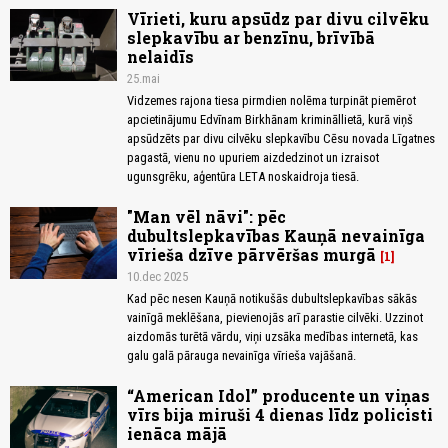
Vīrieti, kuru apsūdz par divu cilvēku
slepkavību ar benzīnu, brīvībā
nelaidīs
25.mai
Vidzemes rajona tiesa pirmdien nolēma turpināt piemērot
apcietinājumu Edvīnam Birkhānam krimināllietā, kurā viņš
apsūdzēts par divu cilvēku slepkavību Cēsu novada Līgatnes
pagastā, vienu no upuriem aizdedzinot un izraisot
ugunsgrēku, aģentūra LETA noskaidroja tiesā.
"Man vēl nāvi": pēc
dubultslepkavības Kauņā nevainīga
vīrieša dzīve pārvēršas murgā
1
10.dec 2025
Kad pēc nesen Kauņā notikušās dubultslepkavības sākās
vainīgā meklēšana, pievienojās arī parastie cilvēki. Uzzinot
aizdomās turētā vārdu, viņi uzsāka medības internetā, kas
galu galā pārauga nevainīga vīrieša vajāšanā.
“American Idol” producente un viņas
vīrs bija miruši 4 dienas līdz policisti
ienāca mājā