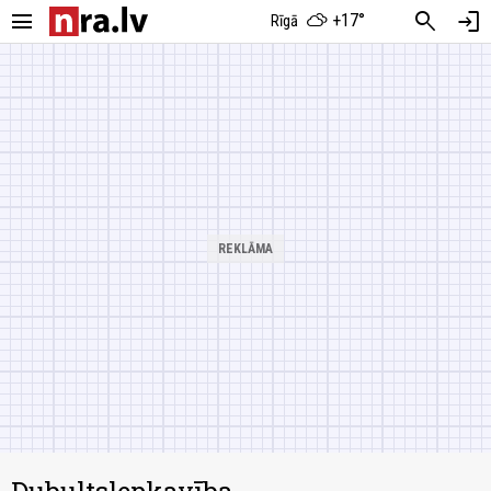
menu
search
login
+17°
Rīgā