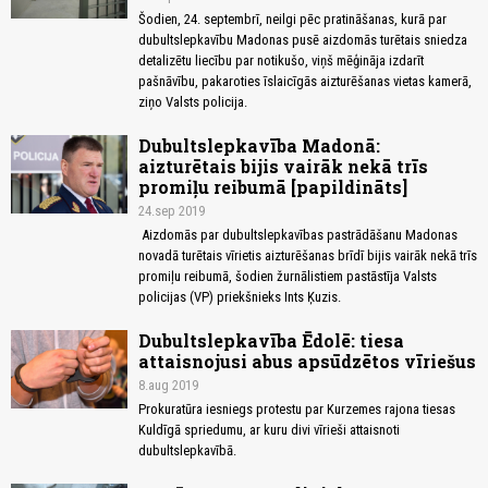
Šodien, 24. septembrī, neilgi pēc pratināšanas, kurā par
dubultslepkavību Madonas pusē aizdomās turētais sniedza
detalizētu liecību par notikušo, viņš mēģināja izdarīt
pašnāvību, pakaroties īslaicīgās aizturēšanas vietas kamerā,
ziņo Valsts policija.
Dubultslepkavība Madonā:
aizturētais bijis vairāk nekā trīs
promiļu reibumā [papildināts]
24.sep 2019
Aizdomās par dubultslepkavības pastrādāšanu Madonas
novadā turētais vīrietis aizturēšanas brīdī bijis vairāk nekā trīs
promiļu reibumā, šodien žurnālistiem pastāstīja Valsts
policijas (VP) priekšnieks Ints Ķuzis.
Dubultslepkavība Ēdolē: tiesa
attaisnojusi abus apsūdzētos vīriešus
8.aug 2019
Prokuratūra iesniegs protestu par Kurzemes rajona tiesas
Kuldīgā spriedumu, ar kuru divi vīrieši attaisnoti
dubultslepkavībā.