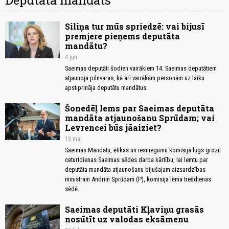
Deputāta mandāts
Siliņa tur mūs spriedzē: vai bijusī
premjere pieņems deputāta
mandātu?
4.jun
Saeimas deputāti šodien vairākiem 14. Saeimas deputātiem
atjaunoja pilnvaras, kā arī vairākām personām uz laiku
apstiprināja deputātu mandātus.
Šonedēļ lems par Saeimas deputāta
mandāta atjaunošanu Sprūdam; vai
Levrencei būs jāaiziet?
13.mai
Saeimas Mandātu, ētikas un iesniegumu komisija lūgs grozīt
ceturtdienas Saeimas sēdes darba kārtību, lai lemtu par
deputāta mandāta atjaunošanu bijušajam aizsardzības
ministram Andrim Sprūdam (P), komisija lēma trešdienas
sēdē.
Saeimas deputāti Kļaviņu grasās
nosūtīt uz valodas eksāmenu