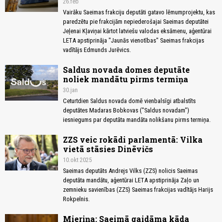
26.feb
Vairāku Saeimas frakciju deputāti gatavo lēmumprojektu, kas
paredzētu pie frakcijām nepiederošajai Saeimas deputātei
Jeļenai Kļaviņai kārtot latviešu valodas eksāmenu, aģentūrai
LETA apstiprināja "Jaunās vienotības" Saeimas frakcijas
vadītājs Edmunds Jurēvics.
Saldus novada domes deputāte
noliek mandātu pirms termiņa
30.jan
Ceturtdien Saldus novada domē vienbalsīgi atbalstīts
deputātes Madaras Bobkovas ("Saldus novadam")
iesniegums par deputāta mandāta nolikšanu pirms termiņa.
ZZS veic rokādi parlamentā: Vilka
vietā stāsies Dinēvičs
10.okt 2025
Saeimas deputāts Andrejs Vilks (ZZS) nolicis Saeimas
deputāta mandātu, aģentūrai LETA apstiprināja Zaļo un
zemnieku savienības (ZZS) Saeimas frakcijas vadītājs Harijs
Rokpelnis.
Mieriņa: Saeimā gaidāma kāda