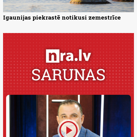
Igaunijas piekrastē notikusi zemestrīce
play_circle