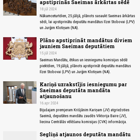
apstiprinās Saeimas ārkārtas sēdē
18.jūl 2024
Nākamceturtdien, 25.jūlijā, plānots sasaukt Saeimas ārkārtas
sēdi, lai apstiprinātu deputātu mandātus Ilzei Stobovai (LPV)
un Jurģim Klotiņam (NA).
Plāno apstiprināt mandātus diviem
jauniem Saeimas deputātiem
15.jūl 2024
Saeimas Mandātu, ētikas un iesniegumu komisijas sēdē
piektdien, 19.jūlijā, plānots apstiprināt deputātu mandātus
Ilzei Stobovai (LPV) un Jurģim Klotiņam (NA).
Kariņš uzrakstījis iesniegumu par
Saeimas deputāta mandāta
atjaunošanu
16.apr 2024
Bijušajam premjeram Krišjānim Kariņam (JV) atgriežoties
Saeimā, deputātes mandātu zaudēs Viktorija Baire (JV),
liecina Centrālās vēlēšanu komisijas (CVK) informācija.
Segliņš atjaunos deputāta mandātu