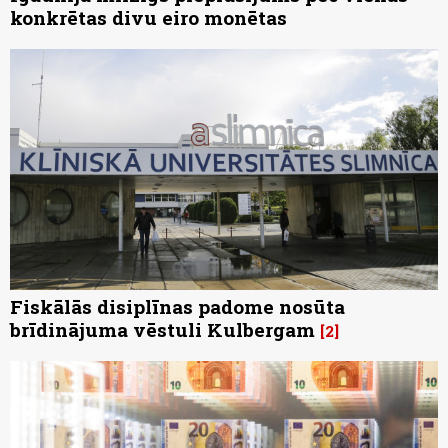
konkrētas divu eiro monētas
Fiskālās disiplīnas padome nosūta
brīdinājuma vēstuli Kulbergam
2