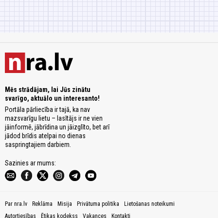
Mēs strādājam, lai Jūs zinātu
svarīgo, aktuālo un interesanto!
Portāla pārliecība ir tajā, ka nav
mazsvarīgu lietu – lasītājs ir ne vien
jāinformē, jābrīdina un jāizglīto, bet arī
jādod brīdis atelpai no dienas
saspringtajiem darbiem.
Sazinies ar mums:
Par nra.lv
Reklāma
Misija
Privātuma politika
Lietošanas noteikumi
Autortiesības
Ētikas kodekss
Vakances
Kontakti