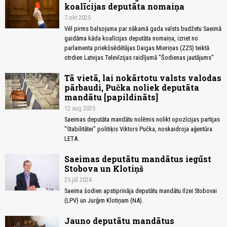
koalīcijas deputāta nomaiņa
7.okt 2025
Vēl pirms balsojuma par nākamā gada valsts budžetu Saeimā
gaidāma kāda koalīcijas deputāta nomaiņa, izriet no
parlamenta priekšsēdētājas Daigas Mieriņas (ZZS) teiktā
otrdien Latvijas Televīzijas raidījumā "Šodienas jautājums"
Tā vietā, lai nokārtotu valsts valodas
pārbaudi, Pučka noliek deputāta
mandātu [papildināts]
12.aug 2025
Saeimas deputāta mandātu nolēmis nolikt opozīcijas partijas
"Stabilitātei" politiķis Viktors Pučka, noskaidroja aģentūra
LETA.
Saeimas deputātu mandātus iegūst
Stobova un Klotiņš
25.jūl 2024
Saeima šodien apstiprināja deputātu mandātu Ilzei Stobovai
(LPV) un Jurģim Klotiņam (NA).
Jauno deputātu mandātus