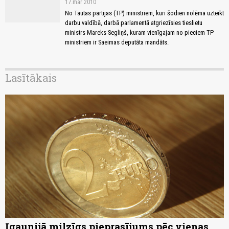
17.mar 2010
No Tautas partijas (TP) ministriem, kuri šodien nolēma uzteikt
darbu valdībā, darbā parlamentā atgriezīsies tieslietu
ministrs Mareks Segliņš, kuram vienīgajam no pieciem TP
ministriem ir Saeimas deputāta mandāts.
Lasītākais
Igaunijā milzīgs pieprasījums pēc vienas