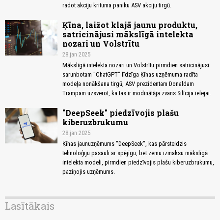
radot akciju krituma paniku ASV akciju tirgū.
Ķīna, laižot klajā jaunu produktu,
satricinājusi mākslīgā intelekta
nozari un Volstrītu
28.jan 2025
Mākslīgā intelekta nozari un Volstrītu pirmdien satricinājusi
sarunbotam "ChatGPT" līdzīga Ķīnas uzņēmuma radīta
modeļa nonākšana tirgū, ASV prezidentam Donaldam
Trampam uzsverot, ka tas ir modinātāja zvans Silīcija ielejai.
"DeepSeek" piedzīvojis plašu
kiberuzbrukumu
28.jan 2025
Ķīnas jaunuzņēmums "DeepSeek", kas pārsteidzis
tehnoloģiju pasauli ar spējīgu, bet zemu izmaksu mākslīgā
intelekta modeli, pirmdien piedzīvojis plašu kiberuzbrukumu,
paziņojis uzņēmums.
Lasītākais