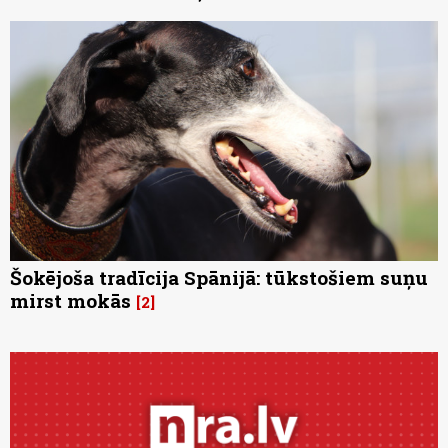
Šokējoša tradīcija Spānijā: tūkstošiem suņu
mirst mokās
2