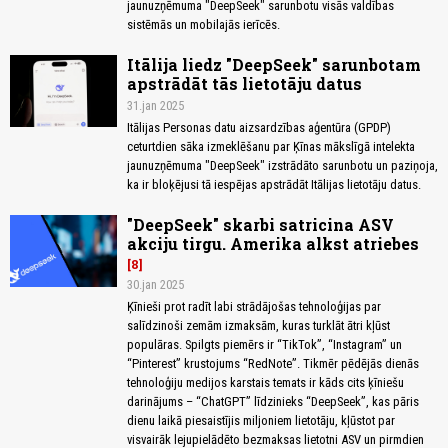
jaunuzņēmuma "DeepSeek" sarunbotu visās valdības
sistēmās un mobilajās ierīcēs.
Itālija liedz "DeepSeek" sarunbotam
apstrādāt tās lietotāju datus
31.jan 2025
Itālijas Personas datu aizsardzības aģentūra (GPDP)
ceturtdien sāka izmeklēšanu par Ķīnas mākslīgā intelekta
jaunuzņēmuma "DeepSeek" izstrādāto sarunbotu un paziņoja,
ka ir bloķējusi tā iespējas apstrādāt Itālijas lietotāju datus.
"DeepSeek" skarbi satricina ASV
akciju tirgu. Amerika alkst atriebes
8
30.jan 2025
Ķīnieši prot radīt labi strādājošas tehnoloģijas par
salīdzinoši zemām izmaksām, kuras turklāt ātri kļūst
populāras. Spilgts piemērs ir “TikTok”, “Instagram” un
“Pinterest” krustojums “RedNote”. Tikmēr pēdējās dienās
tehnoloģiju medijos karstais temats ir kāds cits ķīniešu
darinājums – “ChatGPT” līdzinieks “DeepSeek”, kas pāris
dienu laikā piesaistījis miljoniem lietotāju, kļūstot par
visvairāk lejupielādēto bezmaksas lietotni ASV un pirmdien