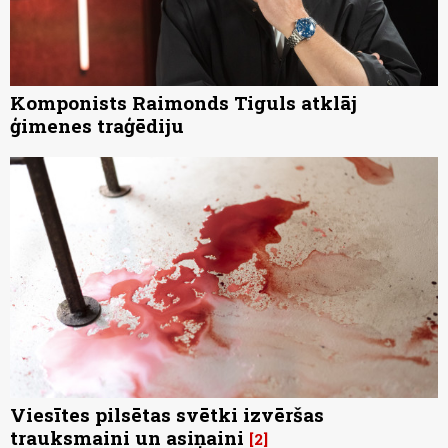
Komponists Raimonds Tiguls atklāj
ģimenes traģēdiju
Viesītes pilsētas svētki izvēršas
trauksmaini un asiņaini
2