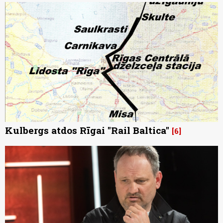
Kulbergs atdos Rīgai "Rail Baltica"
6