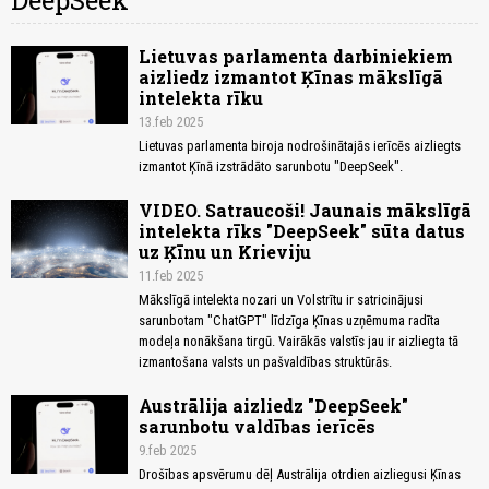
DeepSeek
Lietuvas parlamenta darbiniekiem
aizliedz izmantot Ķīnas mākslīgā
intelekta rīku
13.feb 2025
Lietuvas parlamenta biroja nodrošinātajās ierīcēs aizliegts
izmantot Ķīnā izstrādāto sarunbotu "DeepSeek".
VIDEO. Satraucoši! Jaunais mākslīgā
intelekta rīks "DeepSeek" sūta datus
uz Ķīnu un Krieviju
11.feb 2025
Mākslīgā intelekta nozari un Volstrītu ir satricinājusi
sarunbotam "ChatGPT" līdzīga Ķīnas uzņēmuma radīta
modeļa nonākšana tirgū. Vairākās valstīs jau ir aizliegta tā
izmantošana valsts un pašvaldības struktūrās.
Austrālija aizliedz "DeepSeek"
sarunbotu valdības ierīcēs
9.feb 2025
Drošības apsvērumu dēļ Austrālija otrdien aizliegusi Ķīnas