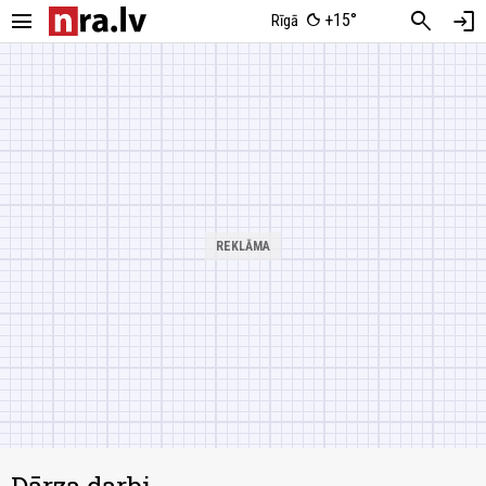
menu
search
login
+15°
Rīgā