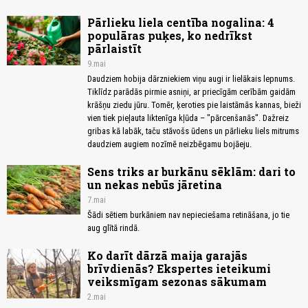
Pārlieku liela centība nogalina: 4
populāras puķes, ko nedrīkst
pārlaistīt
9.mai
Daudziem hobija dārzniekiem viņu augi ir lielākais lepnums.
Tiklīdz parādās pirmie asniņi, ar priecīgām cerībām gaidām
krāšņu ziedu jūru. Tomēr, ķeroties pie laistāmās kannas, bieži
vien tiek pieļauta liktenīga kļūda – "pārcenšanās". Dažreiz
gribas kā labāk, taču stāvošs ūdens un pārlieku liels mitrums
daudziem augiem nozīmē neizbēgamu bojāeju.
Sens triks ar burkānu sēklām: dari to
un nekas nebūs jāretina
7.mai
Šādi sētiem burkāniem nav nepieciešama retināšana, jo tie
aug glītā rindā.
Ko darīt dārzā maija garajās
brīvdienās? Ekspertes ieteikumi
veiksmīgam sezonas sākumam
2.mai