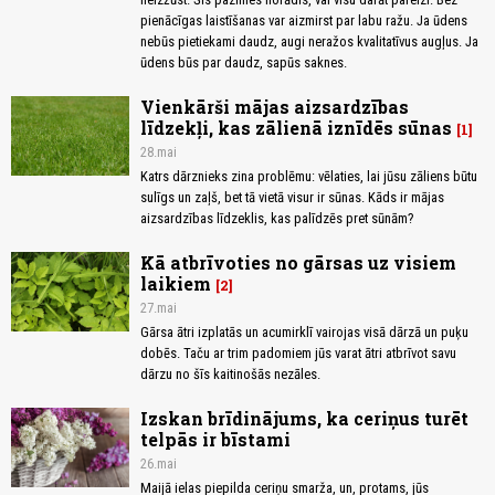
pienācīgas laistīšanas var aizmirst par labu ražu. Ja ūdens
nebūs pietiekami daudz, augi neražos kvalitatīvus augļus. Ja
ūdens būs par daudz, sapūs saknes.
Vienkārši mājas aizsardzības
līdzekļi, kas zālienā iznīdēs sūnas
1
28.mai
Katrs dārznieks zina problēmu: vēlaties, lai jūsu zāliens būtu
sulīgs un zaļš, bet tā vietā visur ir sūnas. Kāds ir mājas
aizsardzības līdzeklis, kas palīdzēs pret sūnām?
Kā atbrīvoties no gārsas uz visiem
laikiem
2
27.mai
Gārsa ātri izplatās un acumirklī vairojas visā dārzā un puķu
dobēs. Taču ar trim padomiem jūs varat ātri atbrīvot savu
dārzu no šīs kaitinošās nezāles.
Izskan brīdinājums, ka ceriņus turēt
telpās ir bīstami
26.mai
Maijā ielas piepilda ceriņu smarža, un, protams, jūs