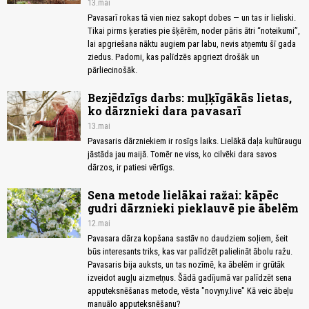
13.mai
Pavasarī rokas tā vien niez sakopt dobes — un tas ir lieliski.
Tikai pirms ķeraties pie šķērēm, noder pāris ātri “noteikumi”,
lai apgriešana nāktu augiem par labu, nevis atņemtu šī gada
ziedus. Padomi, kas palīdzēs apgriezt drošāk un
pārliecinošāk.
Bezjēdzīgs darbs: muļķīgākās lietas,
ko dārznieki dara pavasarī
13.mai
Pavasaris dārzniekiem ir rosīgs laiks. Lielākā daļa kultūraugu
jāstāda jau maijā. Tomēr ne viss, ko cilvēki dara savos
dārzos, ir patiesi vērtīgs.
Sena metode lielākai ražai: kāpēc
gudri dārznieki pieklauvē pie ābelēm
12.mai
Pavasara dārza kopšana sastāv no daudziem soļiem, šeit
būs interesants triks, kas var palīdzēt palielināt ābolu ražu.
Pavasaris bija auksts, un tas nozīmē, ka ābelēm ir grūtāk
izveidot augļu aizmetņus. Šādā gadījumā var palīdzēt sena
apputeksnēšanas metode, vēsta "novyny.live" Kā veic ābeļu
manuālo apputeksnēšanu?