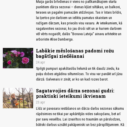
Maija garās brīvdienas ir viens no patīkamākajiem starta
punktiem dārza sezonai – dienas kļūst siltākas, un balkoni,
terases un pagalmi pamazām atdzīvojas. Tas ir īstais brīdis,
lai ķertos pie darbiem un ieliktu pamatus skaistam un
ražīgam dārzam, kas priecēs visu vasaru. Ar ieteikumiem, kā
sagatavoties sezonai, ko jau droši sēt un ar kuriem darbiem
vēl vērts nogaidīt, dalās “Bonava Latvija” ainavu arhitekte un
arboriste Alise Damberga.
Labākie mēslošanas padomi rožu
bagātīgai ziedēšanai
24.apr
Spilgti pumpuri apakštasīšu lielumā un tik daudz ziedu, ka
puķu dobes atgādina siltumnīcas. To visu var panākt arī jūsu
dārzā. Galvenais ir zināt, ar ko un kad rozes barot.
Sagatavojies dārza sezonai gudri:
praktiski ieteikumi ikvienam
23.apr
Līdz ar pavasara iestāšanos un dārza darbu sezonas sākumu
rūpēsimies ne tikai par apkārtējās vides sakopšanu, bet arī
par savu veselību. Lai izvairītos no traumām un pārslodzes,
būtiski darbus uzsākt pakāpeniski un bez pārspīlējumiem. Kā