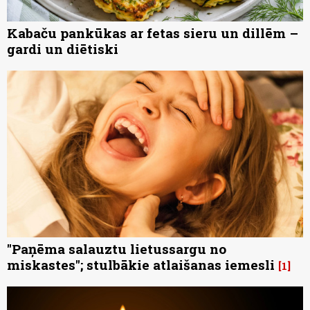
Kabaču pankūkas ar fetas sieru un dillēm –
gardi un diētiski
"Paņēma salauztu lietussargu no
miskastes"; stulbākie atlaišanas iemesli
1