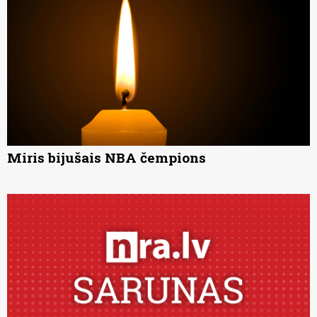
Miris bijušais NBA čempions