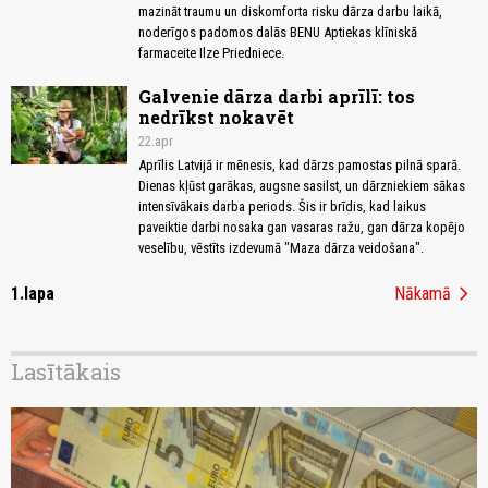
mazināt traumu un diskomforta risku dārza darbu laikā,
noderīgos padomos dalās BENU Aptiekas klīniskā
farmaceite Ilze Priedniece.
Galvenie dārza darbi aprīlī: tos
nedrīkst nokavēt
22.apr
Aprīlis Latvijā ir mēnesis, kad dārzs pamostas pilnā sparā.
Dienas kļūst garākas, augsne sasilst, un dārzniekiem sākas
intensīvākais darba periods. Šis ir brīdis, kad laikus
paveiktie darbi nosaka gan vasaras ražu, gan dārza kopējo
veselību, vēstīts izdevumā "Maza dārza veidošana".
chevron_right
1.lapa
Nākamā
Lasītākais