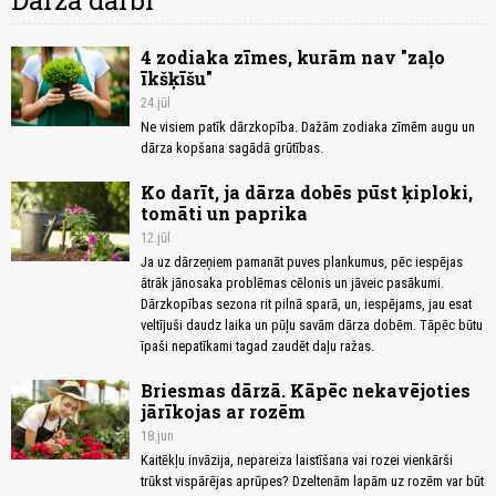
Dārza darbi
4 zodiaka zīmes, kurām nav "zaļo
īkšķīšu"
24.jūl
Ne visiem patīk dārzkopība. Dažām zodiaka zīmēm augu un
dārza kopšana sagādā grūtības.
Ko darīt, ja dārza dobēs pūst ķiploki,
tomāti un paprika
12.jūl
Ja uz dārzeņiem pamanāt puves plankumus, pēc iespējas
ātrāk jānosaka problēmas cēlonis un jāveic pasākumi.
Dārzkopības sezona rit pilnā sparā, un, iespējams, jau esat
veltījuši daudz laika un pūļu savām dārza dobēm. Tāpēc būtu
īpaši nepatīkami tagad zaudēt daļu ražas.
Briesmas dārzā. Kāpēc nekavējoties
jārīkojas ar rozēm
18.jun
Kaitēkļu invāzija, nepareiza laistīšana vai rozei vienkārši
trūkst vispārējas aprūpes? Dzeltenām lapām uz rozēm var būt