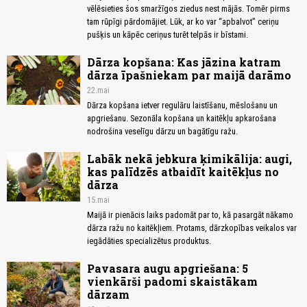
vēlēsieties šos smaržīgos ziedus nest mājās. Tomēr pirms
tam rūpīgi pārdomājiet. Lūk, ar ko var “apbalvot” ceriņu
pušķis un kāpēc ceriņus turēt telpās ir bīstami.
Dārza kopšana: Kas jāzina katram
dārza īpašniekam par maijā darāmo
22.mai
Dārza kopšana ietver regulāru laistīšanu, mēslošanu un
apgriešanu. Sezonāla kopšana un kaitēkļu apkarošana
nodrošina veselīgu dārzu un bagātīgu ražu.
Labāk nekā jebkura ķimikālija: augi,
kas palīdzēs atbaidīt kaitēkļus no
dārza
15.mai
Maijā ir pienācis laiks padomāt par to, kā pasargāt nākamo
dārza ražu no kaitēkļiem. Protams, dārzkopības veikalos var
iegādāties specializētus produktus.
Pavasara augu apgriešana: 5
vienkārši padomi skaistākam
dārzam