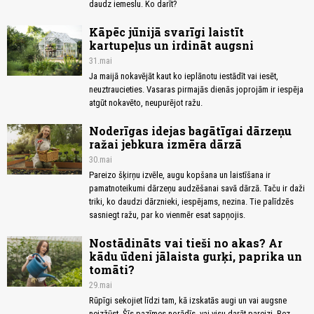
daudz iemeslu. Ko darīt?
Kāpēc jūnijā svarīgi laistīt
kartupeļus un irdināt augsni
31.mai
Ja maijā nokavējāt kaut ko ieplānotu iestādīt vai iesēt,
neuztraucieties. Vasaras pirmajās dienās joprojām ir iespēja
atgūt nokavēto, neupurējot ražu.
Noderīgas idejas bagātīgai dārzeņu
ražai jebkura izmēra dārzā
30.mai
Pareizo šķirņu izvēle, augu kopšana un laistīšana ir
pamatnoteikumi dārzeņu audzēšanai savā dārzā. Taču ir daži
triki, ko daudzi dārznieki, iespējams, nezina. Tie palīdzēs
sasniegt ražu, par ko vienmēr esat sapņojis.
Nostādināts vai tieši no akas? Ar
kādu ūdeni jālaista gurķi, paprika un
tomāti?
29.mai
Rūpīgi sekojiet līdzi tam, kā izskatās augi un vai augsne
neizžūst. Šīs pazīmes norādīs, vai visu darāt pareizi. Bez