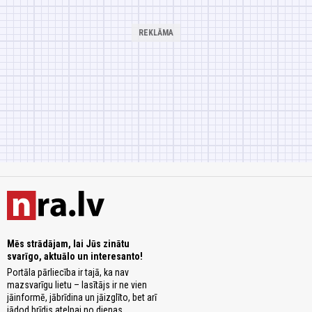
Mēs strādājam, lai Jūs zinātu
svarīgo, aktuālo un interesanto!
Portāla pārliecība ir tajā, ka nav
mazsvarīgu lietu – lasītājs ir ne vien
jāinformē, jābrīdina un jāizglīto, bet arī
jādod brīdis atelpai no dienas