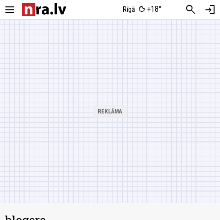
menu
search
login
+18°
Rīgā