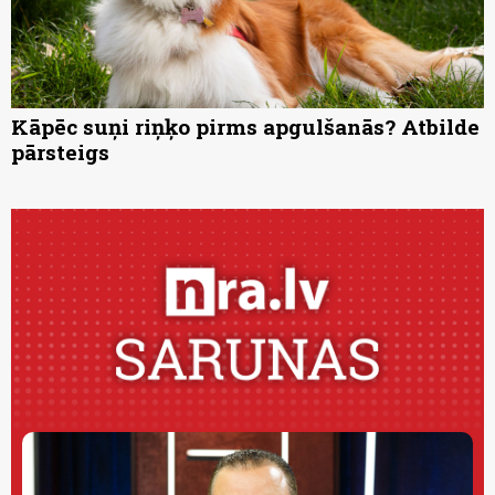
Kāpēc suņi riņķo pirms apgulšanās? Atbilde
pārsteigs