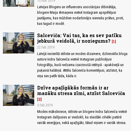
13.mar 2019
Latvijas Blogeru un influenceru asociācijas dibinātāja,
blogere Maija Armaņeva vietnē Instagram apspēlējusi
jautājumu, kas mūždien nodarbinājis sieviešu prātus, proti,
kas tagad ir modē.
Salceviča: Vai tas, ka es sev patīku
jebkurā veidolā, ir noziegums?
1
22.feb 2019
Latvijā iecienītā stiliste un modes dizainere, dzīvesstila bloga
autore Indra Salceviča vietnē Instagram publicējusi
fotogrāfiju, kurā redzama izaicinošā ietērpā - apakšveļā un
puķainā halātiņā. Attēlu Salceviča komentējusi, atzīstot, ka
viņa sev patīk tāda, kāda ir.
Dzīve apaļīgākās formās ir ar
mazāku stresa zīmi, atzīst Salceviča
2
3.feb 2019
Modes māksliniece, stiliste un blogere Indra Salceviča vietnē
Instagram dalījusies ar viedokli, ka slaidāki cilvēki patērē
vairāk enerģijas, nekā apaļīgāki, tātad viņiem ir vairāk stresa.