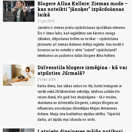
Blogere Alīna Kellere: Ziemas mode –
kas noteikti "jānoķer" izpārdošanas
laikā
11.jan 2019
Janvāris ir ziemas preču izpārdošanas spožākais mēnesis.
Šis ir īstais laiks, kad iegādāties sen kārotos sniega
zābakus, slēpošanas brilles un ne tikai – izpārdošana
jāizmanto arī ziemas ikdienas drēbju iegādei. Kas modē ir
šosezon un ko noteikti ir vērts “noķert” izpārdošanā?
Ieteikumos un padomos dalās blogere Alīna Kellere.
Dzīvesstila blogere izmēģina - kā var
atpūsties Jūrmalā?
29.dec 2018
Darba diena, kas sākas sešos no rīta, konts Instagram ar
vairāk nekā 28 tūkstošiem sekotāju, telefona uzlāde trīs
reizes dienā, trīs gadi bez atvaļinājuma – tā ir modes,
skaistuma un dzīvesstila blogeres, Latvijas Blogeru un
influenceru asociācijas dibinātājas Maijas Armanevas
ikdiena. Maija zina kvalitatīvas atpūtas vērtību. Tāpat kā
darbu, arī atpūtu viņa izbauda no sirds.
Latviešu dizaineres mājās notikusi