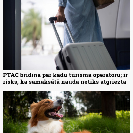
PTAC brīdina par kādu tūrisma operatoru; ir
risks, ka samaksātā nauda netiks atgriezta