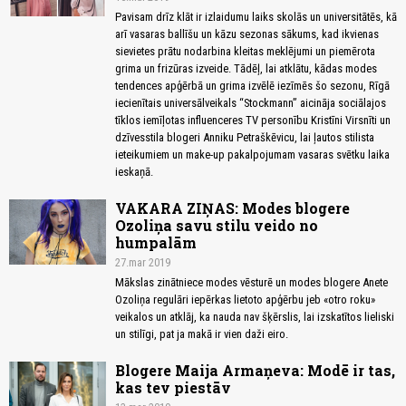
Pavisam drīz klāt ir izlaidumu laiks skolās un universitātēs, kā
arī vasaras ballīšu un kāzu sezonas sākums, kad ikvienas
sievietes prātu nodarbina kleitas meklējumi un piemērota
grima un frizūras izveide. Tādēļ, lai atklātu, kādas modes
tendences apģērbā un grima izvēlē iezīmēs šo sezonu, Rīgā
iecienītais universālveikals “Stockmann” aicināja sociālajos
tīklos iemīļotas influenceres TV personību Kristīni Virsnīti un
dzīvesstila blogeri Anniku Petraškēvicu, lai ļautos stilista
ieteikumiem un make-up pakalpojumam vasaras svētku laika
ieskaņā.
VAKARA ZIŅAS: Modes blogere
Ozoliņa savu stilu veido no
humpalām
27.mar 2019
Mākslas zinātniece modes vēsturē un modes blogere Anete
Ozoliņa regulāri iepērkas lietoto apģērbu jeb «otro roku»
veikalos un atklāj, ka nauda nav šķērslis, lai izskatītos lieliski
un stilīgi, pat ja makā ir vien daži eiro.
Blogere Maija Armaņeva: Modē ir tas,
kas tev piestāv