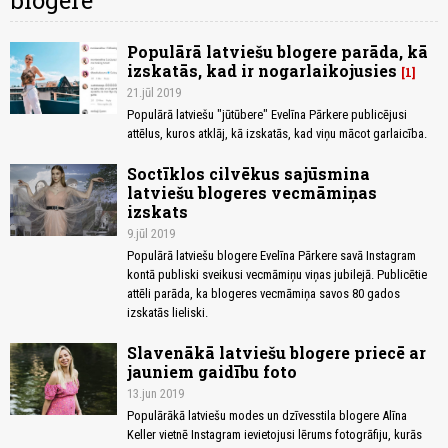
blogere
Populārā latviešu blogere parāda, kā
izskatās, kad ir nogarlaikojusies
1
21.jūl 2019
Populārā latviešu "jūtūbere" Evelīna Pārkere publicējusi
attēlus, kuros atklāj, kā izskatās, kad viņu mācot garlaicība.
Soctīklos cilvēkus sajūsmina
latviešu blogeres vecmāmiņas
izskats
9.jūl 2019
Populārā latviešu blogere Evelīna Pārkere savā Instagram
kontā publiski sveikusi vecmāmiņu viņas jubilejā. Publicētie
attēli parāda, ka blogeres vecmāmiņa savos 80 gados
izskatās lieliski.
Slavenākā latviešu blogere priecē ar
jauniem gaidību foto
13.jun 2019
Populārākā latviešu modes un dzīvesstila blogere Alīna
Keller vietnē Instagram ievietojusi lērums fotogrāfiju, kurās