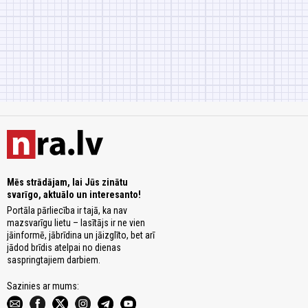
Mēs strādājam, lai Jūs zinātu
svarīgo, aktuālo un interesanto!
Portāla pārliecība ir tajā, ka nav
mazsvarīgu lietu – lasītājs ir ne vien
jāinformē, jābrīdina un jāizglīto, bet arī
jādod brīdis atelpai no dienas
saspringtajiem darbiem.
Sazinies ar mums: