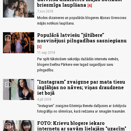
briesmīga laupīšana
4
7.nov 2018
Modes dizaineres un populārās blogeres Aļonas Grevocvas
mājās notikusi laupīšana.
Populārā latviešu ''jūtūbere''
photo_camera
nosvinējusi pilngadības sasniegšanu
1
11.sep 2018
Par spīti tūkstošiem sekotāju dažādās interneta vietnēs,
blogere Evelīna Pārkere vien tagad sagaidījusi savu
pilngadību.
"Instagram" zvaigzne par mata tiesu
photo_camera
izglābjas no nāves; viņas draudzene
iet bojā
4.jūl 2018
"Instagram" zvaigzne Džeimija Beneta dalījusies ar šokējošu
fotogrāfiju no slimnīcas, kurā redzama ar smagām traumām.
FOTO: Krievu blogere iekaro
photo_camera
internetu ar savām lielajām "uzacīm"