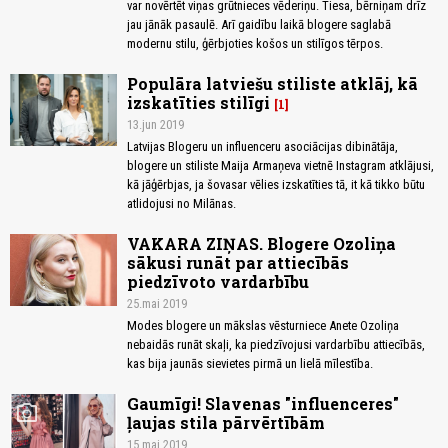
var novērtēt viņas grūtnieces vēderiņu. Tiesa, bērniņam drīz
jau jānāk pasaulē. Arī gaidību laikā blogere saglabā
modernu stilu, ģērbjoties košos un stilīgos tērpos.
Populāra latviešu stiliste atklāj, kā
izskatīties stilīgi
1
13.jun 2019
Latvijas Blogeru un influenceru asociācijas dibinātāja,
blogere un stiliste Maija Armaņeva vietnē Instagram atklājusi,
kā jāģērbjas, ja šovasar vēlies izskatīties tā, it kā tikko būtu
atlidojusi no Milānas.
VAKARA ZIŅAS. Blogere Ozoliņa
sākusi runāt par attiecībās
piedzīvoto vardarbību
25.mai 2019
Modes blogere un mākslas vēsturniece Anete Ozoliņa
nebaidās runāt skaļi, ka piedzīvojusi vardarbību attiecībās,
kas bija jaunās sievietes pirmā un lielā mīlestība.
Gaumīgi! Slavenas "influenceres"
photo_camera
ļaujas stila pārvērtībām
15.mai 2019