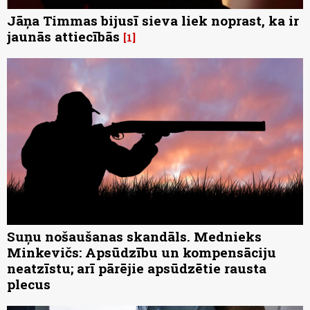
Jāņa Timmas bijusī sieva liek noprast, ka ir
jaunās attiecībās
1
Suņu nošaušanas skandāls. Mednieks
Minkevičs: Apsūdzību un kompensāciju
neatzīstu; arī pārējie apsūdzētie rausta
plecus