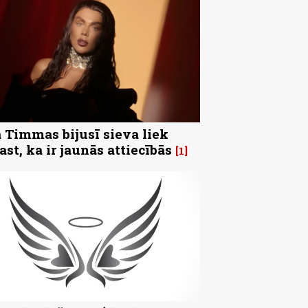
 Timmas bijusī sieva liek
ast, ka ir jaunās attiecībās
1