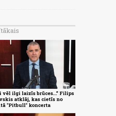
ītākais
 vēl ilgi laizīs brūces...” Filips
vskis atklāj, kas cietīs no
ltā "Pitbull" koncerta