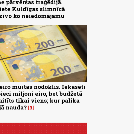
e pārvēršas traģēdijā.
iete Kuldīgas slimnīcā
zīvo ko neiedomājamu
 eiro muitas nodoklis. Iekasēti
pieci miljoni eiro, bet budžetā
aitīts tikai viens; kur palika
jā nauda?
3