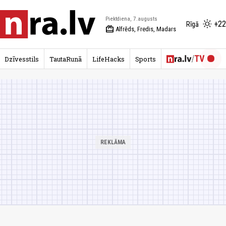
Piektdiena, 7.augusts
+22
Rīgā
redeem
Alfrēds, Fredis, Madars
Dzīvesstils
TautaRunā
LifeHacks
Sports