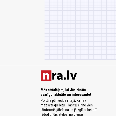
Mēs strādājam, lai Jūs zinātu
svarīgo, aktuālo un interesanto!
Portāla pārliecība ir tajā, ka nav
mazsvarīgu lietu – lasītājs ir ne vien
jāinformē, jābrīdina un jāizglīto, bet arī
jādod brīdis atelpai no dienas