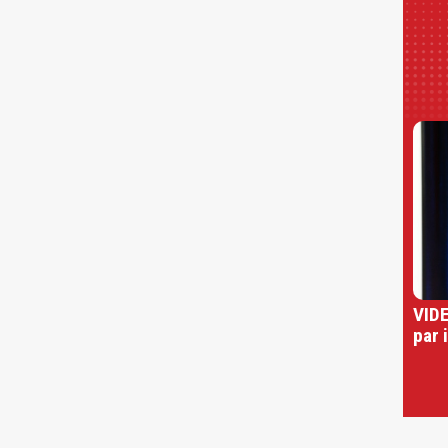
VIDE
par 