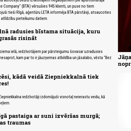
ikā autoceļu bedru izraisītajiem negadījumiem pie apdrošinātāja
ce Company" (BTA) vērsušies 945 klienti, un puse no tiem
juši tieši Rīgā, aģentūru LETA informēja BTA pārstāvji, atsaucoties
tlīdzību pieteikumu datiem.
nā radusies bīstama situācija, kuru
rasās risināt
ciema ielā, iedzīvotājiem par pārsteigumu šovasar uzradusies
Jāņa
nesaprot, kam par to ir jāuzņemas atbildība un jāsalabo, vēsta "Bez
nopr
ēsi, kādā veidā Ziepniekkalnā tiek
res!
iepniekkalna iedzīvotāji izdomājuši visnotaļ neierastu veidu, kā
eļiem.
īgā pastaiga ar suni izvēršas murgā;
as traumas