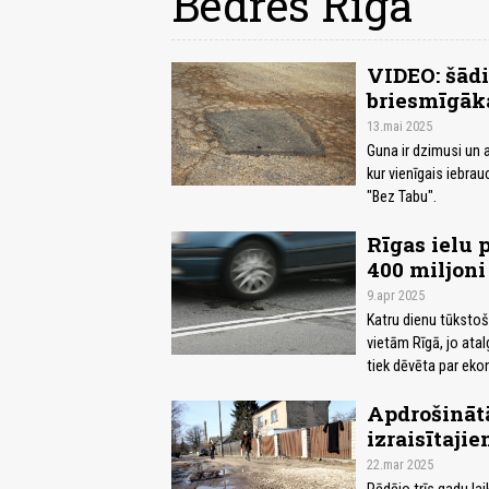
Bedres Rīgā
VIDEO: šādi
briesmīgāk
13.mai 2025
Guna ir dzimusi un 
kur vienīgais iebrau
"Bez Tabu".
Rīgas ielu
400 miljoni
9.apr 2025
Katru dienu tūkstoš
vietām Rīgā, jo atal
tiek dēvēta par ek
Apdrošinātā
izraisītaji
22.mar 2025