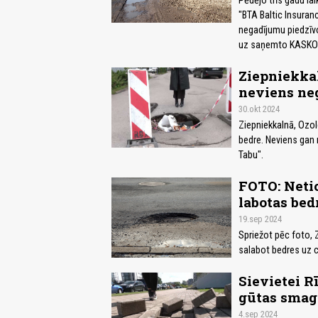
Pēdējo trīs gadu la
"BTA Baltic Insuran
negadījumu piedzīvo
uz saņemto KASKO a
Ziepniekkal
neviens neg
30.okt 2024
Ziepniekkalnā, Ozol
bedre. Neviens gan 
Tabu".
FOTO: Netic
labotas bed
19.sep 2024
Spriežot pēc foto, Z
salabot bedres uz c
Sievietei R
gūtas smag
4.sep 2024