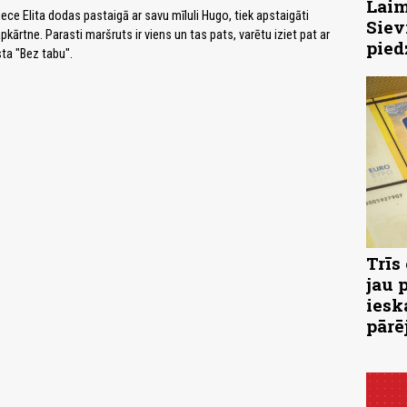
Laim
niece Elita dodas pastaigā ar savu mīluli Hugo, tiek apstaigāti
Siev
pkārtne. Parasti maršruts ir viens un tas pats, varētu iziet pat ar
pied
ta "Bez tabu".
Trīs
jau 
iesk
pārē