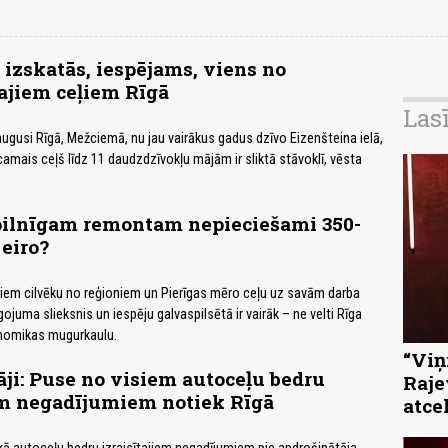
 izskatās, iespējams, viens no
ajiem ceļiem Rīgā
Las
augusi Rīgā, Mežciemā, nu jau vairākus gadus dzīvo Eizenšteina ielā,
camais ceļš līdz 11 daudzdzīvokļu mājām ir sliktā stāvoklī, vēsta
 pilnīgam remontam nepieciešami 350-
 eiro?
iem cilvēku no reģioniem un Pierīgas mēro ceļu uz savām darba
gojuma slieksnis un iespēju galvaspilsētā ir vairāk – ne velti Rīga
onomikas mugurkaulu.
“Viņi
ji: Puse no visiem autoceļu bedru
Raje
em negadījumiem notiek Rīgā
atce