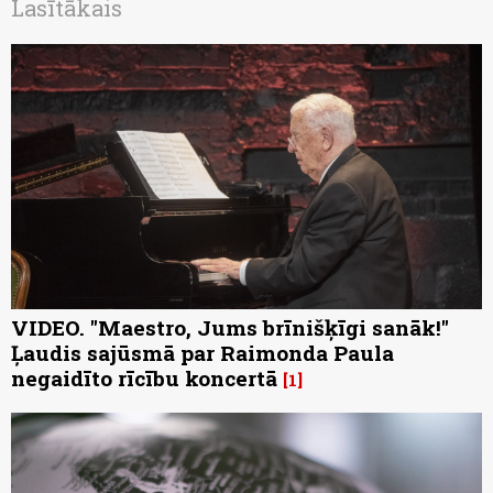
Lasītākais
VIDEO. "Maestro, Jums brīnišķīgi sanāk!"
Ļaudis sajūsmā par Raimonda Paula
negaidīto rīcību koncertā
1