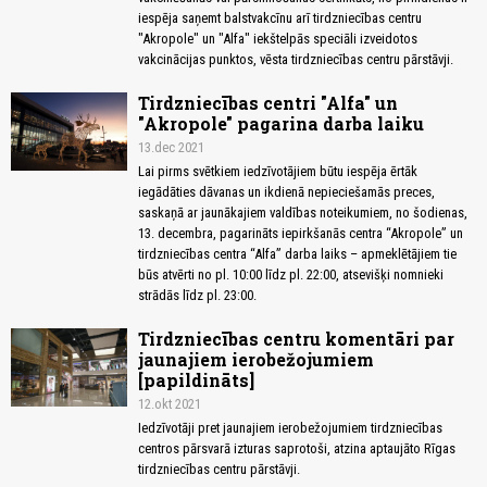
iespēja saņemt balstvakcīnu arī tirdzniecības centru
"Akropole" un "Alfa" iekštelpās speciāli izveidotos
vakcinācijas punktos, vēsta tirdzniecības centru pārstāvji.
Tirdzniecības centri "Alfa" un
"Akropole" pagarina darba laiku
13.dec 2021
Lai pirms svētkiem iedzīvotājiem būtu iespēja ērtāk
iegādāties dāvanas un ikdienā nepieciešamās preces,
saskaņā ar jaunākajiem valdības noteikumiem, no šodienas,
13. decembra, pagarināts iepirkšanās centra “Akropole” un
tirdzniecības centra “Alfa” darba laiks – apmeklētājiem tie
būs atvērti no pl. 10:00 līdz pl. 22:00, atsevišķi nomnieki
strādās līdz pl. 23:00.
Tirdzniecības centru komentāri par
jaunajiem ierobežojumiem
[papildināts]
12.okt 2021
Iedzīvotāji pret jaunajiem ierobežojumiem tirdzniecības
centros pārsvarā izturas saprotoši, atzina aptaujāto Rīgas
tirdzniecības centru pārstāvji.