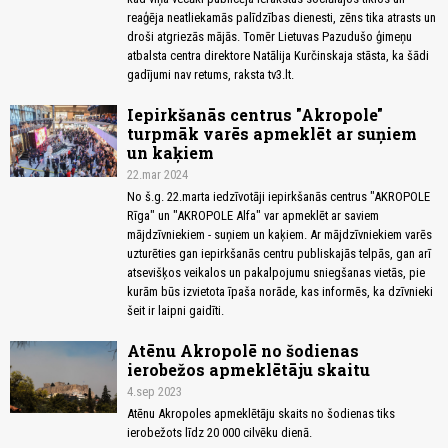
reaģēja neatliekamās palīdzības dienesti, zēns tika atrasts un
droši atgriezās mājās. Tomēr Lietuvas Pazudušo ģimeņu
atbalsta centra direktore Natālija Kurčinskaja stāsta, ka šādi
gadījumi nav retums, raksta tv3.lt.
Iepirkšanās centrus "Akropole"
turpmāk varēs apmeklēt ar suņiem
un kaķiem
22.mar 2024
No š.g. 22.marta iedzīvotāji iepirkšanās centrus "AKROPOLE
Rīga" un "AKROPOLE Alfa" var apmeklēt ar saviem
mājdzīvniekiem - suņiem un kaķiem. Ar mājdzīvniekiem varēs
uzturēties gan iepirkšanās centru publiskajās telpās, gan arī
atsevišķos veikalos un pakalpojumu sniegšanas vietās, pie
kurām būs izvietota īpaša norāde, kas informēs, ka dzīvnieki
šeit ir laipni gaidīti.
Atēnu Akropolē no šodienas
ierobežos apmeklētāju skaitu
4.sep 2023
Atēnu Akropoles apmeklētāju skaits no šodienas tiks
ierobežots līdz 20 000 cilvēku dienā.