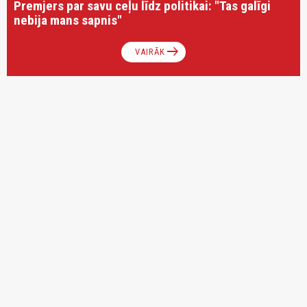
Premjers par savu ceļu līdz politikai: "Tas galīgi
nebija mans sapnis"
arrow_right_alt
VAIRĀK