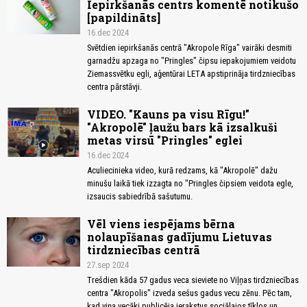
Iepirkšanās centrs komentē notikušo
[papildināts]
16.dec 2024
Svētdien iepirkšanās centrā "Akropole Rīga" vairāki desmiti
garnadžu apzaga no "Pringles" čipsu iepakojumiem veidotu
Ziemassvētku egli, aģentūrai LETA apstiprināja tirdzniecības
centra pārstāvji.
VIDEO. "Kauns pa visu Rīgu!"
"Akropolē" ļaužu bars kā izsalkuši
metas virsū "Pringles" eglei
16.dec 2024
Aculiecinieka video, kurā redzams, kā "Akropolē" dažu
minušu laikā tiek izzagta no "Pringles čipsiem veidota egle,
izsaucis sabiedrībā sašutumu.
Vēl viens iespējams bērna
nolaupīšanas gadījumu Lietuvas
tirdzniecības centrā
27.sep 2024
Trešdien kāda 57 gadus veca sieviete no Viļņas tirdzniecības
centra "Akropolis" izveda sešus gadus vecu zēnu. Pēc tam,
kad viņa vecāki publicēja ierakstus sociālajos tīklos un