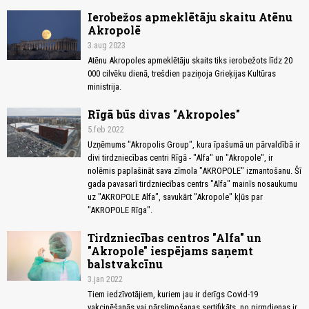
Ierobežos apmeklētāju skaitu Atēnu
Akropolē
3.aug 2023
Atēnu Akropoles apmeklētāju skaits tiks ierobežots līdz 20
000 cilvēku dienā, trešdien paziņoja Grieķijas Kultūras
ministrija.
Rīgā būs divas "Akropoles"
5.feb 2022
Uzņēmums "Akropolis Group", kura īpašumā un pārvaldībā ir
divi tirdzniecības centri Rīgā - "Alfa" un "Akropole", ir
nolēmis paplašināt sava zīmola "AKROPOLE" izmantošanu. Šī
gada pavasarī tirdzniecības centrs "Alfa" mainīs nosaukumu
uz "AKROPOLE Alfa", savukārt "Akropole" kļūs par
"AKROPOLE Rīga".
Tirdzniecības centros "Alfa" un
"Akropole" iespējams saņemt
balstvakcīnu
3.jan 2022
Tiem iedzīvotājiem, kuriem jau ir derīgs Covid-19
vakcinēšanās vai pārslimošanas sertifikāts, no pirmdienas ir