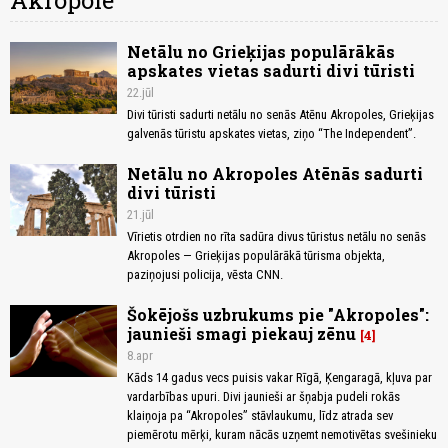
Akropole
Netālu no Grieķijas populārākās
apskates vietas sadurti divi tūristi
22.jūl
Divi tūristi sadurti netālu no senās Atēnu Akropoles, Grieķijas
galvenās tūristu apskates vietas, ziņo “The Independent”.
Netālu no Akropoles Atēnās sadurti
divi tūristi
21.jūl
Vīrietis otrdien no rīta sadūra divus tūristus netālu no senās
Akropoles — Grieķijas populārākā tūrisma objekta,
paziņojusi policija, vēsta CNN.
Šokējošs uzbrukums pie "Akropoles":
jaunieši smagi piekauj zēnu
4
8.apr
Kāds 14 gadus vecs puisis vakar Rīgā, Ķengaragā, kļuva par
vardarbības upuri. Divi jaunieši ar šņabja pudeli rokās
klaiņoja pa “Akropoles” stāvlaukumu, līdz atrada sev
piemērotu mērķi, kuram nācās uzņemt nemotivētas svešinieku