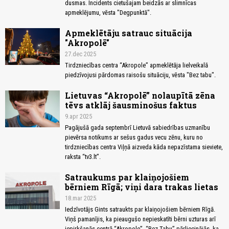
dusmas. Incidents cietušajam beidzās ar slimnīcas
apmeklējumu, vēsta "Degpunktā".
Apmeklētāju satrauc situācija
"Akropolē"
27.dec 2025
Tirdzniecības centra “Akropole” apmeklētāja lielveikalā
piedzīvojusi pārdomas raisošu situāciju, vēsta "Bez tabu".
Lietuvas “Akropolē” nolaupītā zēna
tēvs atklāj šausminošus faktus
9.apr 2025
Pagājušā gada septembrī Lietuvā sabiedrības uzmanību
pievērsa notikums ar sešus gadus vecu zēnu, kuru no
tirdzniecības centra Viļņā aizveda kāda nepazīstama sieviete,
raksta “tv3.lt”.
Satraukums par klaiņojošiem
bērniem Rīgā; viņi dara trakas lietas
18.mar 2025
Iedzīvotājs Gints satraukts par klaiņojošiem bērniem Rīgā.
Viņš pamanījis, ka pieaugušo nepieskatīti bērni uzturas arī
iepirkšanās centrā “Akropole”. “Bez Tabu” pārliecinājās, ka