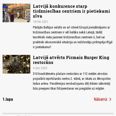
Latvijā konkurence starp
tirdzniecības centriem ir pietiekami
sīva
18.feb 2021
Pārējās Baltijas valstīs un arī citviet Eiropā piesātinājums ar
tirdzniecības centriem ir vēl lielāks nekā Latvijā, tādēļ
teorētiski vieta jauniem tirdzniecības centriem ir, bet vai
praktiski ekonomiskā situācija un iedzīvotāju pirktspēja Rīgā
ir pietiekama?
Latvijā atvērts Pirmais Burger King
restorāns
4.dec 2020
310 kvadrātmetru plašais restorāns ar 112 vietām atrodas
populārā iepirkšanās centra 2. stāvā, ar skatu uz Akropoles
ledus arēnu. Pandēmijas ierobežojumu dēļ ēdieni sākotnēji
būs pieejami tikai līdzņemšanai vai piegādei uz mājām.
chevron_right
1.lapa
Nākamā