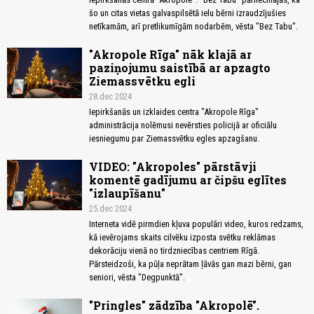
šo un citas vietas galvaspilsētā ielu bērni izraudzījušies
netīkamām, arī pretlikumīgām nodarbēm, vēsta "Bez Tabu".
"Akropole Rīga" nāk klajā ar
paziņojumu saistībā ar apzagto
Ziemassvētku egli
28.dec 2024
Iepirkšanās un izklaides centra "Akropole Rīga"
administrācija nolēmusi nevērsties policijā ar oficiālu
iesniegumu par Ziemassvētku egles apzagšanu.
VIDEO: "Akropoles" pārstāvji
komentē gadījumu ar čipšu eglītes
"izlaupīšanu"
25.dec 2024
Interneta vidē pirmdien kļuva populāri video, kuros redzams,
kā ievērojams skaits cilvēku izposta svētku reklāmas
dekorāciju vienā no tirdzniecības centriem Rīgā.
Pārsteidzoši, ka pūļa neprātam ļāvās gan mazi bērni, gan
seniori, vēsta "Degpunktā".
"Pringles" zādzība "Akropolē".