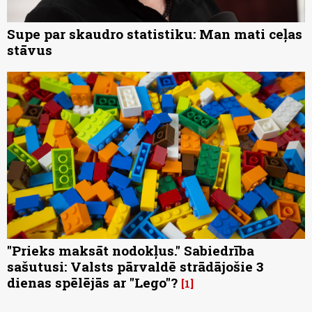
Supe par skaudro statistiku: Man mati ceļas
stāvus
"Prieks maksāt nodokļus." Sabiedrība
sašutusi: Valsts pārvaldē strādājošie 3
dienas spēlējās ar "Lego"?
1