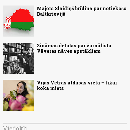
Majors Slaidiņš brīdina par notiekošo
Baltkrievijā
Zināmas detaļas par žurnālista
Vāveres nāves apstākļiem
Vijas Vētras atdusas vietā – tikai
koka miets
Viedokļi