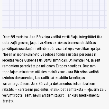
Diemžēl ministra Jura Bārzdiņa vadībā vertikālajai integritātei tika
dota zaļā gaisma, ļaujot virzīties uz vienas biznesa struktūras
privātīpašnieciskajām vēlmēm pār visu Latvijas veselības aprūpi.
Nesen ar iepriekšminēto Veselības fondu saistītas personas ir
ieceltas valdē Gulbenes un Balvu slimnīcās. Un kamdēļ ne, ja šeit
remontiem paredzēts pa miljonam Eiropas naudiņas. Bez tam
topošajam ministram nāksies mainīt visus Jura Bārzdiņa vadībā
izdotos dokumentus, kas radīti, lai izdabātu farmācijas
vairumtirgotājiem. Jura Bārzdiņa dokumentos lieliem burtiem
rakstīts – «ārstēsim pacientus lētāk», bet zemtekstā – «ļausim zāļu
vairumtirgotā–jiem, nevis ārstiem izšķirt – ar kuru medikamentu
ārstēt».