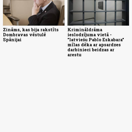
Zināms, kas bija rakstīts
Krimināldrāma
Dombravas vēstulē
ieslodzījuma vietā -
Spānijai
"latviešu Pablo Eskabara"
mīlas dēka ar apsardzes
darbinieci beidzas ar
arestu