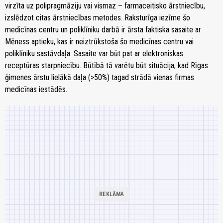
virzīta uz polipragmāziju vai vismaz – farmaceitisko ārstniecību,
izslēdzot citas ārstniecības metodes. Raksturīga iezīme šo
medicīnas centru un poliklīniku darbā ir ārsta faktiska sasaite ar
Mēness aptieku, kas ir neiztrūkstoša šo medicīnas centru vai
poliklīniku sastāvdaļa. Sasaite var būt pat ar elektroniskas
receptūras starpniecību. Būtībā tā varētu būt situācija, kad Rīgas
ģimenes ārstu lielākā daļa (>50%) tagad strādā vienas firmas
medicīnas iestādēs.