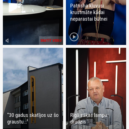
Patrisha kļuvusi
krustmāte kādai
neparastai būtnei
play_circle
volume_mute
SKATĪT VIDEO
"30 gadus skatījos uz šo
Rīgā sākas lampu
graustu..."
drudzis