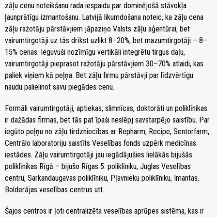
zāļu cenu noteikšanu rada iespaidu par dominējošā stāvokļa
ļaunprātīgu izmantošanu. Latvijā likumdošana noteic, ka zāļu cena
zāļu ražotāju pārstāvjiem jāpaziņo Valsts zāļu aģentūrai, bet
vairumtirgotāji uz tās drīkst uzlikt 8–20%, bet mazumtirgotāji – 8–
15% cenas. Ieguvuši nozīmīgu vertikāli integrētu tirgus daļu,
vairumtirgotāji pieprasot ražotāju pārstāvjiem 30–70% atlaidi, kas
paliek viņiem kā peļņa. Bet zāļu firmu pārstāvji par līdzvērtīgu
naudu palielinot savu piegādes cenu.
Formāli vairumtirgotāji, aptiekas, slimnīcas, doktorāti un poliklīnikas
ir dažādas firmas, bet tās pat īpaši neslēpj savstarpējo saistību. Par
iegūto peļņu no zāļu tirdzniecības ar Repharm, Recipe, Sentorfarm,
Centrālo laboratoriju saistīts Veselības fonds uzpērk medicīnas
iestādes. Zāļu vairumtirgotāji jau iegādājušies lielākās bijušās
poliklīnikas Rīgā – bijušo Rīgas 5. poliklīniku, Juglas Veselības
centru, Sarkandaugavas poliklīniku, Pļavnieku poliklīniku, Imantas,
Bolderājas veselības centrus utt.
Šajos centros ir ļoti centralizēta veselības aprūpes sistēma, kas ir