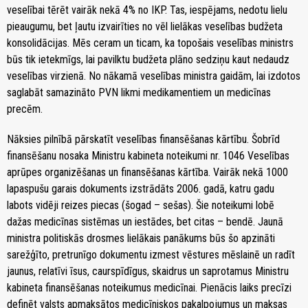
veselībai tērēt vairāk nekā 4% no IKP. Tas, iespējams, nedotu lielu
pieaugumu, bet ļautu izvairīties no vēl lielākas veselības budžeta
konsolidācijas. Mēs ceram un ticam, ka topošais veselības ministrs
būs tik ietekmīgs, lai pavilktu budžeta plāno sedziņu kaut nedaudz
veselības virzienā. No nākamā veselības ministra gaidām, lai izdotos
saglabāt samazināto PVN likmi medikamentiem un medicīnas
precēm.
Nāksies pilnībā pārskatīt veselības finansēšanas kārtību. Šobrīd
finansēšanu nosaka Ministru kabineta noteikumi nr. 1046 Veselības
aprūpes organizēšanas un finansēšanas kārtība. Vairāk nekā 1000
lapaspušu garais dokuments izstrādāts 2006. gadā, katru gadu
labots vidēji reizes piecas (šogad – sešas). Šie noteikumi lobē
dažas medicīnas sistēmas un iestādes, bet citas – bendē. Jaunā
ministra politiskās drosmes lielākais panākums būs šo apzināti
sarežģīto, pretrunīgo dokumentu izmest vēstures mēslainē un radīt
jaunus, relatīvi īsus, caurspīdīgus, skaidrus un saprotamus Ministru
kabineta finansēšanas noteikumus medicīnai. Pienācis laiks precīzi
definēt valsts apmaksātos medicīniskos pakalpojumus un maksas