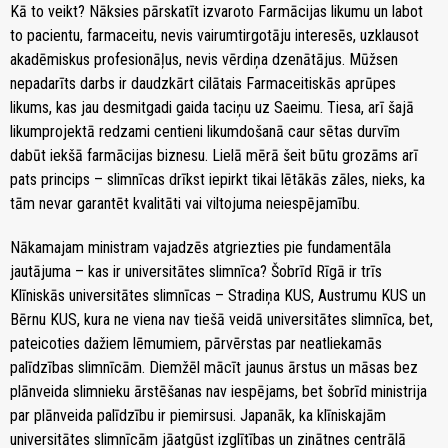
Kā to veikt? Nāksies pārskatīt izvaroto Farmācijas likumu un labot
to pacientu, farmaceitu, nevis vairumtirgotāju interesēs, uzklausot
akadēmiskus profesionāļus, nevis vērdiņa dzenātājus. Mūžsen
nepadarīts darbs ir daudzkārt cilātais Farmaceitiskās aprūpes
likums, kas jau desmitgadi gaida taciņu uz Saeimu. Tiesa, arī šajā
likumprojektā redzami centieni likumdošanā caur sētas durvīm
dabūt iekšā farmācijas biznesu. Lielā mērā šeit būtu grozāms arī
pats princips – slimnīcas drīkst iepirkt tikai lētākās zāles, nieks, ka
tām nevar garantēt kvalitāti vai viltojuma neiespējamību.
Nākamajam ministram vajadzēs atgriezties pie fundamentāla
jautājuma – kas ir universitātes slimnīca? Šobrīd Rīgā ir trīs
Klīniskās universitātes slimnīcas – Stradiņa KUS, Austrumu KUS un
Bērnu KUS, kura ne viena nav tiešā veidā universitātes slimnīca, bet,
pateicoties dažiem lēmumiem, pārvērstas par neatliekamās
palīdzības slimnīcām. Diemžēl mācīt jaunus ārstus un māsas bez
plānveida slimnieku ārstēšanas nav iespējams, bet šobrīd ministrija
par plānveida palīdzību ir piemirsusi. Japanāk, ka klīniskajām
universitātes slimnīcām jāatgūst izglītības un zinātnes centrālā