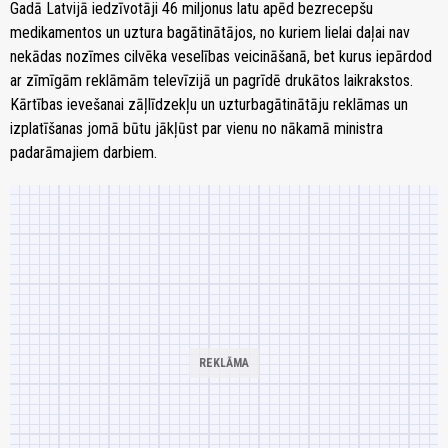
Gadā Latvijā iedzīvotāji 46 miljonus latu apēd bezrecepšu
medikamentos un uztura bagātinātājos, no kuriem lielai daļai nav
nekādas nozīmes cilvēka veselības veicināšanā, bet kurus iepārdod
ar zīmīgām reklāmām televīzijā un pagrīdē drukātos laikrakstos.
Kārtības ievešanai zāļlīdzekļu un uzturbagātinātāju reklāmas un
izplatīšanas jomā būtu jākļūst par vienu no nākamā ministra
padarāmajiem darbiem.