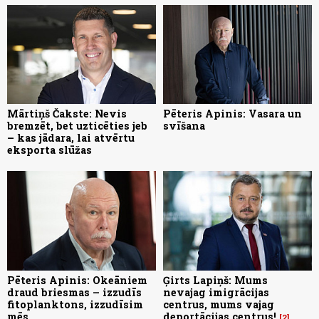
Mārtiņš Čakste: Nevis
Pēteris Apinis: Vasara un
bremzēt, bet uzticēties jeb
svīšana
– kas jādara, lai atvērtu
eksporta slūžas
Pēteris Apinis: Okeāniem
Ģirts Lapiņš: Mums
draud briesmas – izzudīs
nevajag imigrācijas
fitoplanktons, izzudīsim
centrus, mums vajag
mēs
deportācijas centrus!
2