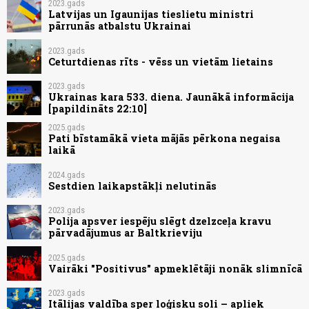
2023.gads
Latvijas un Igaunijas tieslietu ministri
pārrunās atbalstu Ukrainai
2023.gads
Ceturtdienas rīts - vēss un vietām lietains
2023.gads
Ukrainas kara 533. diena. Jaunākā informācija
[papildināts 22:10]
2025.gads
Pati bīstamākā vieta mājās pērkona negaisa
laikā
2024.gads
Sestdien laikapstākļi nelutinās
2023.gads
Polija apsver iespēju slēgt dzelzceļa kravu
pārvadājumus ar Baltkrieviju
2025.gads
Vairāki "Positivus" apmeklētāji nonāk slimnīcā
2023.gads
Itālijas valdība sper loģisku soli – apliek