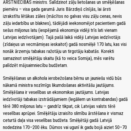
ĀRSTNIECĪBAS ministrs. Salīdzinot zāļu lietošanas un smēķēšanas
piemēru – visa gada garumā Juris Bārzdiņš cīnījās, lai ārsti
izrakstītu lētākas zāles (mācītos no galvas visu zāļu cenas, nevis
zāļu iedarbību un blaknes), tādējādi ieekonomējot pacientiem gadā
sešus miljonus latu (iespējamā ekonomija vidēji trīs lati vienam
Latvijas iedzīvotājam). Tajā pašā laikā vidēji Latvijas iedzīvotājs
(zīdaiņus un vecmāmiņas ieskaitot) gadā nosmēķē 170 latu, kas visi
nonāk ārzemju tabakas ražotāju un tirgotāju kabatās. Korekti
samazinot smēķētāju skaitu (kā to veica Somija), mēs varētu
palīdzēt mājsaimniecību budžetam.
Smēķēšanas un alkohola ierobežošana bērnu un jauniešu vidū būs
nākamā ministra nozīmīgs likumdošanas aktivitāšu jautājums.
Smēķēšana ir veselības un ekonomikas jautājums. Latvijas
iedzīvotāji tabakas izstrādājumiem (legāliem un kontrabandas) gadā
tērē 380 miljonus latu – gandrīz tikpat, cik Latvijas valsts tērē
veselības aprūpei. Smēķētāju izraisīto slimību ārstēšana ir vismaz
ceturtā daļa visa veselības budžeta. Smēķētāji gadā Latvijā
nodedzina 170–200 ēku. Dūmos vai ugunī ik gadu bojā aiziet 50–70