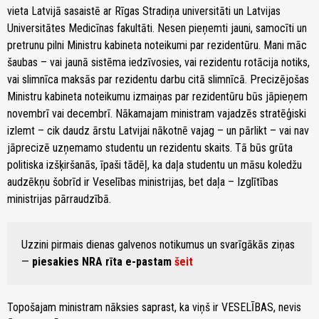
vieta Latvijā sasaistē ar Rīgas Stradiņa universitāti un Latvijas
Universitātes Medicīnas fakultāti. Nesen pieņemti jauni, samocīti un
pretrunu pilni Ministru kabineta noteikumi par rezidentūru. Mani māc
šaubas – vai jaunā sistēma iedzīvosies, vai rezidentu rotācija notiks,
vai slimnīca maksās par rezidentu darbu citā slimnīcā. Precizējošas
Ministru kabineta noteikumu izmaiņas par rezidentūru būs jāpieņem
novembrī vai decembrī. Nākamajam ministram vajadzēs stratēģiski
izlemt – cik daudz ārstu Latvijai nākotnē vajag – un pārlikt – vai nav
jāprecizē uzņemamo studentu un rezidentu skaits. Tā būs grūta
politiska izšķiršanās, īpaši tādēļ, ka daļa studentu un māsu koledžu
audzēkņu šobrīd ir Veselības ministrijas, bet daļa – Izglītības
ministrijas pārraudzībā.
Uzzini pirmais dienas galvenos notikumus un svarīgākās ziņas
—
piesakies NRA rīta e-pastam
šeit
Topošajam ministram nāksies saprast, ka viņš ir VESELĪBAS, nevis