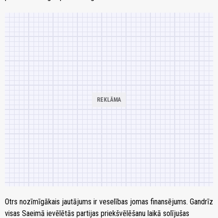
Otrs nozīmīgākais jautājums ir veselības jomas finansējums. Gandrīz
visas Saeimā ievēlētās partijas priekšvēlēšanu laikā solījušas