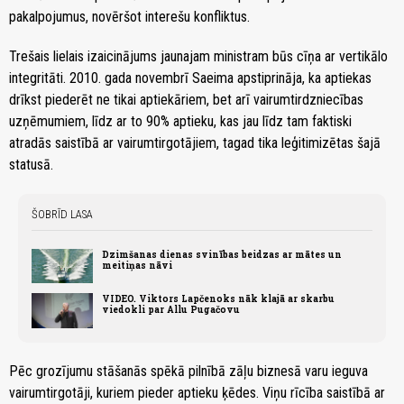
pakalpojumus, novēršot interešu konfliktus.
Trešais lielais izaicinājums jaunajam ministram būs cīņa ar vertikālo
integritāti. 2010. gada novembrī Saeima apstiprināja, ka aptiekas
drīkst piederēt ne tikai aptiekāriem, bet arī vairumtirdzniecības
uzņēmumiem, līdz ar to 90% aptieku, kas jau līdz tam faktiski
atradās saistībā ar vairumtirgotājiem, tagad tika leģitimizētas šajā
statusā.
ŠOBRĪD LASA
Dzimšanas dienas svinības beidzas ar mātes un
meitiņas nāvi
VIDEO. Viktors Lapčenoks nāk klajā ar skarbu
viedokli par Allu Pugačovu
Pēc grozījumu stāšanās spēkā pilnībā zāļu biznesā varu ieguva
vairumtirgotāji, kuriem pieder aptieku ķēdes. Viņu rīcība saistībā ar