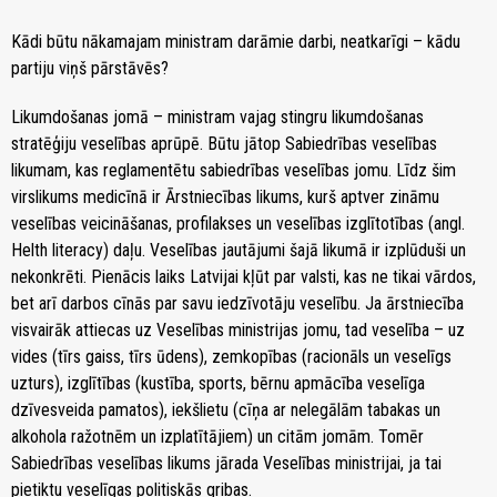
Kādi būtu nākamajam ministram darāmie darbi, neatkarīgi – kādu
partiju viņš pārstāvēs?
Likumdošanas jomā – ministram vajag stingru likumdošanas
stratēģiju veselības aprūpē. Būtu jātop Sabiedrības veselības
likumam, kas reglamentētu sabiedrības veselības jomu. Līdz šim
virslikums medicīnā ir Ārstniecības likums, kurš aptver zināmu
veselības veicināšanas, profilakses un veselības izglītotības (angl.
Helth literacy) daļu. Veselības jautājumi šajā likumā ir izplūduši un
nekonkrēti. Pienācis laiks Latvijai kļūt par valsti, kas ne tikai vārdos,
bet arī darbos cīnās par savu iedzīvotāju veselību. Ja ārstniecība
visvairāk attiecas uz Veselības ministrijas jomu, tad veselība – uz
vides (tīrs gaiss, tīrs ūdens), zemkopības (racionāls un veselīgs
uzturs), izglītības (kustība, sports, bērnu apmācība veselīga
dzīvesveida pamatos), iekšlietu (cīņa ar nelegālām tabakas un
alkohola ražotnēm un izplatītājiem) un citām jomām. Tomēr
Sabiedrības veselības likums jārada Veselības ministrijai, ja tai
pietiktu veselīgas politiskās gribas.