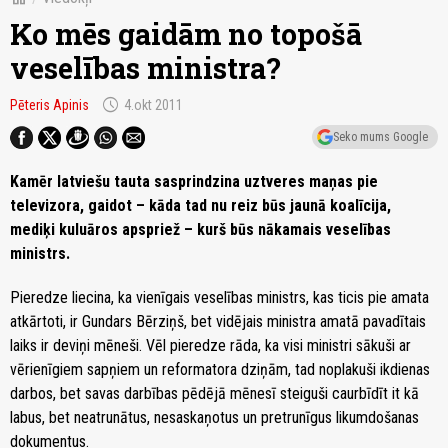
Ko mēs gaidām no topošā
veselības ministra?
schedule
Pēteris Apinis
4.okt 2011
Seko mums Google
Kamēr latviešu tauta sasprindzina uztveres maņas pie
televizora, gaidot – kāda tad nu reiz būs jaunā koalīcija,
mediķi kuluāros apspriež – kurš būs nākamais veselības
ministrs.
Pieredze liecina, ka vienīgais veselības ministrs, kas ticis pie amata
atkārtoti, ir Gundars Bērziņš, bet vidējais ministra amatā pavadītais
laiks ir deviņi mēneši. Vēl pieredze rāda, ka visi ministri sākuši ar
vērienīgiem sapņiem un reformatora dziņām, tad noplakuši ikdienas
darbos, bet savas darbības pēdējā mēnesī steiguši caurbīdīt it kā
labus, bet neatrunātus, nesaskaņotus un pretrunīgus likumdošanas
dokumentus.