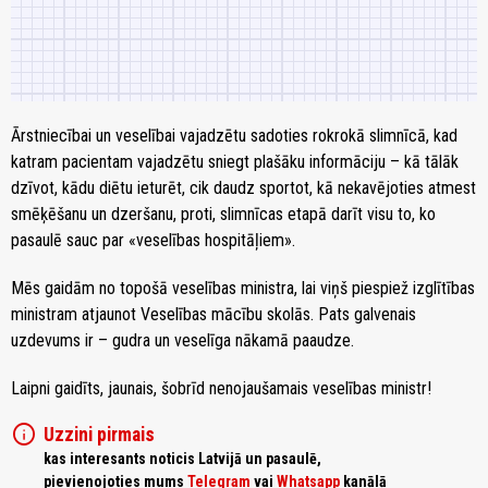
Ārstniecībai un veselībai vajadzētu sadoties rokrokā slimnīcā, kad
katram pacientam vajadzētu sniegt plašāku informāciju – kā tālāk
dzīvot, kādu diētu ieturēt, cik daudz sportot, kā nekavējoties atmest
smēķēšanu un dzeršanu, proti, slimnīcas etapā darīt visu to, ko
pasaulē sauc par «veselības hospitāļiem».
Mēs gaidām no topošā veselības ministra, lai viņš piespiež izglītības
ministram atjaunot Veselības mācību skolās. Pats galvenais
uzdevums ir – gudra un veselīga nākamā paaudze.
Laipni gaidīts, jaunais, šobrīd nenojaušamais veselības ministr!
info
Uzzini pirmais
kas interesants noticis Latvijā un pasaulē,
pievienojoties mums
Telegram
vai
Whatsapp
kanālā