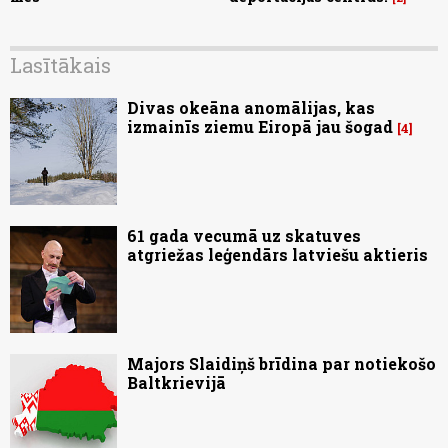
Lasītākais
Divas okeāna anomālijas, kas
izmainīs ziemu Eiropā jau šogad
4
61 gada vecumā uz skatuves
atgriežas leģendārs latviešu aktieris
Majors Slaidiņš brīdina par notiekošo
Baltkrievijā