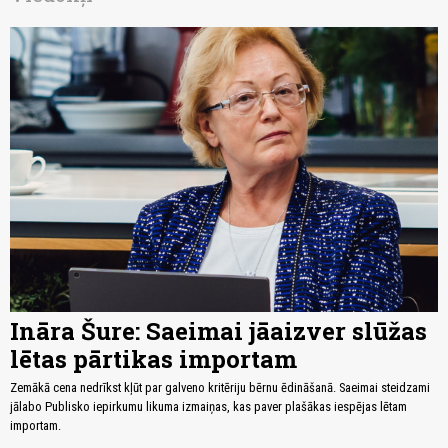
Ināra Šure: Saeimai jāaizver slūžas
lētas pārtikas importam
Zemākā cena nedrīkst kļūt par galveno kritēriju bērnu ēdināšanā. Saeimai steidzami
jālabo Publisko iepirkumu likuma izmaiņas, kas paver plašākas iespējas lētam
importam.