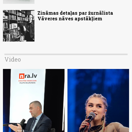
Zināmas detaļas par žurnālista
Vāveres nāves apstākļiem
Video