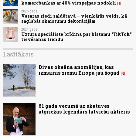
komercbankas ar 40% virspeļņas nodokli
1
2025.gads
Vasaras ziedi saldētavā – vienkāršs veids, kā
saglabāt skaistumu dekorācijām
2024.gads
Uztura speciāliste brīdina par bīstamu "TikTok"
tievēšanas trendu
Lasītākais
Divas okeāna anomālijas, kas
izmainīs ziemu Eiropā jau šogad
4
61 gada vecumā uz skatuves
atgriežas leģendārs latviešu aktieris