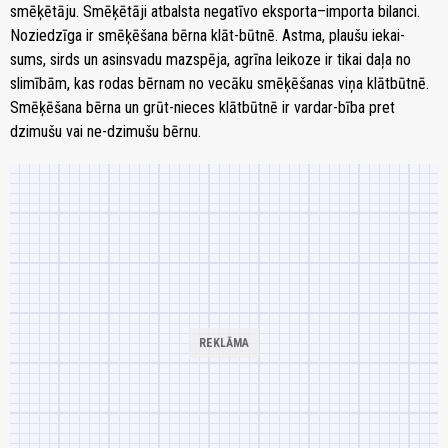
smēķētāju. Smēķētāji atbalsta negatīvo eksporta–importa bilanci.
Noziedzīga ir smēķēšana bērna klāt-būtnē. Astma, plaušu iekai-
sums, sirds un asinsvadu mazspēja, agrīna leikoze ir tikai daļa no
slimībām, kas rodas bērnam no vecāku smēķēšanas viņa klātbūtnē.
Smēķēšana bērna un grūt-nieces klātbūtnē ir vardar-bība pret
dzimušu vai ne-dzimušu bērnu.