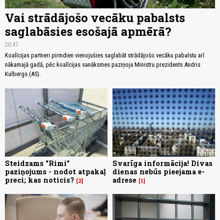
Vai strādājošo vecāku pabalsts
saglabāsies esošajā apmērā?
20:47
Koalīcijas partneri pirmdien vienojušies saglabāt strādājošo vecāku pabalstu arī
nākamajā gadā, pēc koalīcijas sanāksmes paziņoja Ministru prezidents Andris
Kulbergs (AS).
Steidzams "Rimi"
Svarīga informācija! Divas
paziņojums - nodot atpakaļ
dienas nebūs pieejama e-
preci; kas noticis?
adrese
2
1