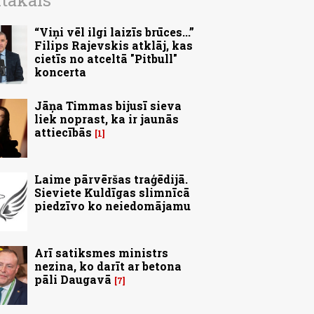
ītākais
“Viņi vēl ilgi laizīs brūces...”
Filips Rajevskis atklāj, kas
cietīs no atceltā "Pitbull"
koncerta
Jāņa Timmas bijusī sieva
liek noprast, ka ir jaunās
attiecībās
1
Laime pārvēršas traģēdijā.
Sieviete Kuldīgas slimnīcā
piedzīvo ko neiedomājamu
Arī satiksmes ministrs
nezina, ko darīt ar betona
pāli Daugavā
7