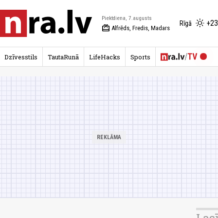
Piektdiena, 7.augusts
+23
Rīgā
redeem
Alfrēds, Fredis, Madars
Dzīvesstils
TautaRunā
LifeHacks
Sports