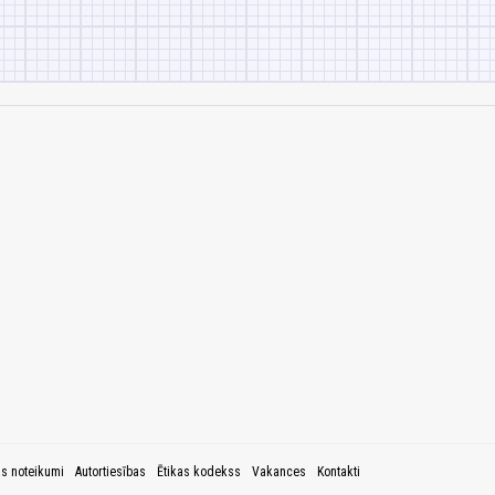
as noteikumi
Autortiesības
Ētikas kodekss
Vakances
Kontakti