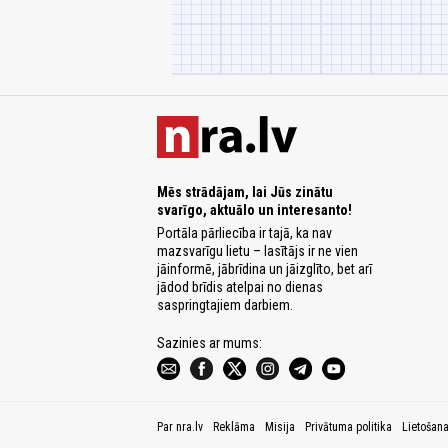
Mēs strādājam, lai Jūs zinātu
svarīgo, aktuālo un interesanto!
Portāla pārliecība ir tajā, ka nav
mazsvarīgu lietu – lasītājs ir ne vien
jāinformē, jābrīdina un jāizglīto, bet arī
jādod brīdis atelpai no dienas
saspringtajiem darbiem.
Sazinies ar mums:
Par nra.lv
Reklāma
Misija
Privātuma politika
Lietošan