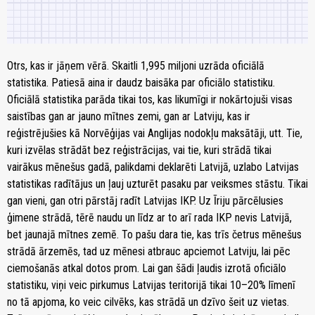
Otrs, kas ir jāņem vērā. Skaitli 1,995 miljoni uzrāda oficiālā
statistika. Patiesā aina ir daudz baisāka par oficiālo statistiku.
Oficiālā statistika parāda tikai tos, kas likumīgi ir nokārtojuši visas
saistības gan ar jauno mītnes zemi, gan ar Latviju, kas ir
reģistrējušies kā Norvēģijas vai Anglijas nodokļu maksātāji, utt. Tie,
kuri izvēlas strādāt bez reģistrācijas, vai tie, kuri strādā tikai
vairākus mēnešus gadā, palikdami deklarēti Latvijā, uzlabo Latvijas
statistikas radītājus un ļauj uzturēt pasaku par veiksmes stāstu. Tikai
gan vieni, gan otri pārstāj radīt Latvijas IKP. Uz Īriju pārcēlusies
ģimene strādā, tērē naudu un līdz ar to arī rada IKP nevis Latvijā,
bet jaunajā mītnes zemē. To pašu dara tie, kas trīs četrus mēnešus
strādā ārzemēs, tad uz mēnesi atbrauc apciemot Latviju, lai pēc
ciemošanās atkal dotos prom. Lai gan šādi ļaudis izrotā oficiālo
statistiku, viņi veic pirkumus Latvijas teritorijā tikai 10–20% līmenī
no tā apjoma, ko veic cilvēks, kas strādā un dzīvo šeit uz vietas.