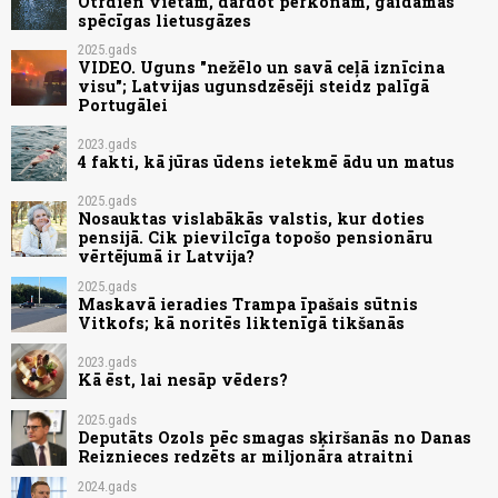
Otrdien vietām, dārdot pērkonam, gaidāmas
spēcīgas lietusgāzes
2025.gads
VIDEO. Uguns "nežēlo un savā ceļā iznīcina
visu"; Latvijas ugunsdzēsēji steidz palīgā
Portugālei
2023.gads
4 fakti, kā jūras ūdens ietekmē ādu un matus
2025.gads
Nosauktas vislabākās valstis, kur doties
pensijā. Cik pievilcīga topošo pensionāru
vērtējumā ir Latvija?
2025.gads
Maskavā ieradies Trampa īpašais sūtnis
Vitkofs; kā noritēs liktenīgā tikšanās
2023.gads
Kā ēst, lai nesāp vēders?
2025.gads
Deputāts Ozols pēc smagas sķiršanās no Danas
Reiznieces redzēts ar miljonāra atraitni
2024.gads