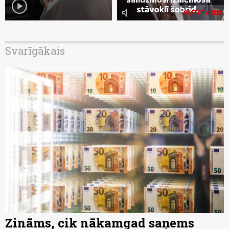
play_circle
volume_mute
SKATĪT VIDEO
Svarīgākais
Zināms, cik nākamgad saņems