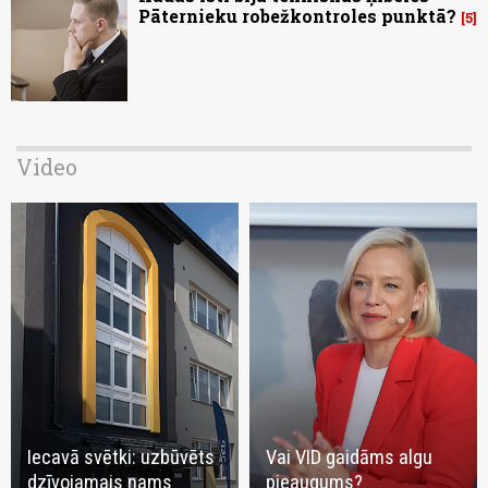
Pāternieku robežkontroles punktā?
5
Video
Iecavā svētki: uzbūvēts
Vai VID gaidāms algu
dzīvojamais nams
pieaugums?