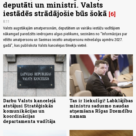
deputāti un ministri. Valsts
iestādēs strādājošie būs šokā
6
8:11
Valsts augstākajām amatpersonām, deputātiem un vairāku iestāžu vadītājiem
nākamgad paredzēts ievērojams algas pielikums, secināms no "Informācijas par
vēlēto amatpersonu un Saeimas iecelto amatpersonu mēnešalgu apmēru 2027.
gadā", kas publiskota Valsts kancelejas tīmekļa vietnē.
Darbu Valsts kancelejā
Tas ir liekulīgi! Labklājības
atstājusi Stratēģiskās
ministru sadusmo naudas
komunikācijas un
atņemšana Rīgas Dzemdību
koordinācijas
namam
departamenta vadītāja