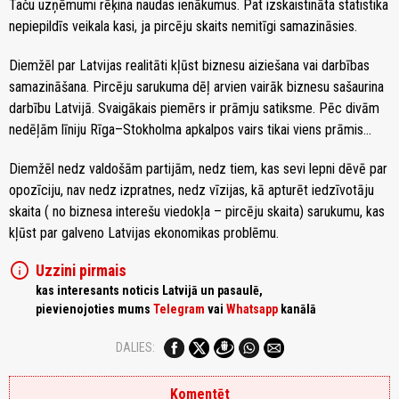
Taču uzņēmumi rēķina naudas ienākumus. Pat izskaistināta statistika
nepiepildīs veikala kasi, ja pircēju skaits nemitīgi samazināsies.
Diemžēl par Latvijas realitāti kļūst biznesu aiziešana vai darbības
samazināšana. Pircēju sarukuma dēļ arvien vairāk biznesu sašaurina
darbību Latvijā. Svaigākais piemērs ir prāmju satiksme. Pēc divām
nedēļām līniju Rīga–Stokholma apkalpos vairs tikai viens prāmis...
Diemžēl nedz valdošām partijām, nedz tiem, kas sevi lepni dēvē par
opozīciju, nav nedz izpratnes, nedz vīzijas, kā apturēt iedzīvotāju
skaita ( no biznesa interešu viedokļa – pircēju skaita) sarukumu, kas
kļūst par galveno Latvijas ekonomikas problēmu.
info
Uzzini pirmais
kas interesants noticis Latvijā un pasaulē,
pievienojoties mums
Telegram
vai
Whatsapp
kanālā
DALIES:
Komentēt