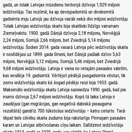
gadā, un tolaik Latvijas mūsdienu teritorijā dzīvoja 1,929 miljoni
iedzīvotāju. Tas nozīmē, ka ap deviņpadsmitā un divdesmitā
gadsimta miju Latvijā jau dzīvoja vairāk nekā divi miljoni iedzīvotāju.
Tolaik Latvijas iedzīvotāju skaits bija skaitliski līdzīgs vairumam
Ziemeļvalstu. 1900. gadā Dānijā dzīvoja 2,18 miljonu, Norvēģijā
2,24 miljoni, Somijā 2,66 miljoni, bet Zviedrijā 5,14 miljonu
iedzīvotāju. Šodien 2014. gada vasarā Latvija pēc iedzīvotāju skaita
ir noslīdējusi uz 1899. gada līmeni, bet Dānijā pašlaik dzīvo 5,63
miljoni, Norvēģijā 5,12 miljonu, Somijā 5,46 miljoni, bet Zviedrijā
9,68 miljoni iedzīvotāju. Latvija ir viena no retajām pasaules valstīm,
kas ierullēja 19. gadsimtā. Vērtējot pēdējā pusgadsimta vēsturi, tik
zems iedzīvotāju skaits kā šogad pēdējo reizi bija 1953. gadā.
Maksimālo iedzīvotāju skaitu Latvija sasniedza 1990. gadā, kad pie
mums dzīvoja 2,67 miljoni iedzīvotāju. Kopš tā laika Latvija ir
zaudējusi (gan migrācijas, gan negatīvā dabiskā pieauguma
rezultātā) gandrīz 700 tūkstošus iedzīvotāju – katru ceturto. Tieši
tikpat liels cilvēku skaita zudums bija raksturīgs Pirmajam pasaules
karam un Latvijas atbrīvošanas cīņu laikam. Salīdzinot iedzīvotāju