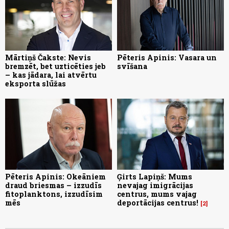
Mārtiņš Čakste: Nevis
Pēteris Apinis: Vasara un
bremzēt, bet uzticēties jeb
svīšana
– kas jādara, lai atvērtu
eksporta slūžas
Pēteris Apinis: Okeāniem
Ģirts Lapiņš: Mums
draud briesmas – izzudīs
nevajag imigrācijas
fitoplanktons, izzudīsim
centrus, mums vajag
mēs
deportācijas centrus!
2