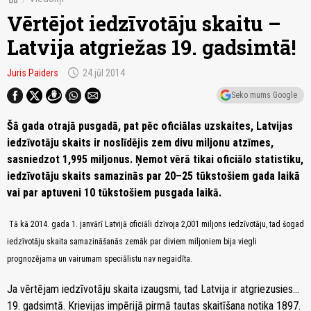
Vērtējot iedzīvotāju skaitu –
Latvija atgriežas 19. gadsimtā!
schedule
Juris Paiders
24.jūl 2014
Seko mums Google
Šā gada otrajā pusgadā, pat pēc oficiālas uzskaites, Latvijas
iedzīvotāju skaits ir noslīdējis zem divu miljonu atzīmes,
sasniedzot 1,995 miljonus. Ņemot vērā tikai oficiālo statistiku,
iedzīvotāju skaits samazinās par 20–25 tūkstošiem gada laikā
vai par aptuveni 10 tūkstošiem pusgada laikā.
Tā kā 2014. gada 1. janvārī Latvijā oficiāli dzīvoja 2,001 miljons iedzīvotāju, tad šogad
iedzīvotāju skaita samazināšanās zemāk par diviem miljoniem bija viegli
prognozējama un vairumam speciālistu nav negaidīta.
Ja vērtējam iedzīvotāju skaita izaugsmi, tad Latvija ir atgriezusies...
19. gadsimtā. Krievijas impērijā pirmā tautas skaitīšana notika 1897.