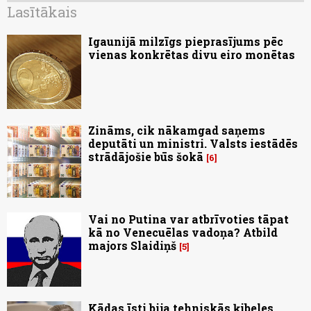
Lasītākais
Igaunijā milzīgs pieprasījums pēc
vienas konkrētas divu eiro monētas
Zināms, cik nākamgad saņems
deputāti un ministri. Valsts iestādēs
strādājošie būs šokā
6
Vai no Putina var atbrīvoties tāpat
kā no Venecuēlas vadoņa? Atbild
majors Slaidiņš
5
Kādas īsti bija tehniskās ķibeles