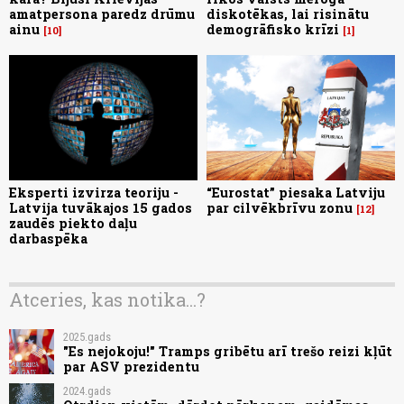
amatpersona paredz drūmu
diskotēkas, lai risinātu
ainu
demogrāfisko krīzi
10
1
Eksperti izvirza teoriju -
“Eurostat” piesaka Latviju
Latvija tuvākajos 15 gados
par cilvēkbrīvu zonu
12
zaudēs piekto daļu
darbaspēka
Atceries, kas notika...?
2025.gads
"Es nejokoju!" Tramps gribētu arī trešo reizi kļūt
par ASV prezidentu
2024.gads