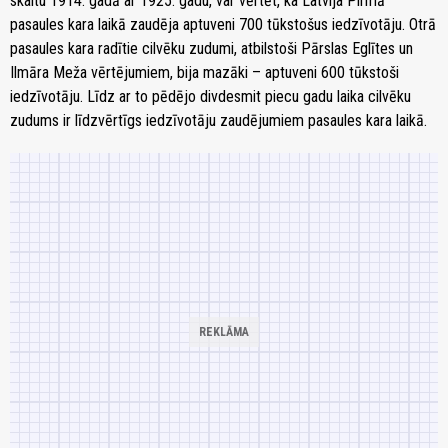
skaitu 1914. gadā ar 1925. gadu, var vērtēt, ka Latvija Pirmā
pasaules kara laikā zaudēja aptuveni 700 tūkstošus iedzīvotāju. Otrā
pasaules kara radītie cilvēku zudumi, atbilstoši Pārslas Eglītes un
Ilmāra Meža vērtējumiem, bija mazāki – aptuveni 600 tūkstoši
iedzīvotāju. Līdz ar to pēdējo divdesmit piecu gadu laika cilvēku
zudums ir līdzvērtīgs iedzīvotāju zaudējumiem pasaules kara laikā.