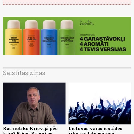
Saistītās ziņas
Kas notiks Krievijā pēc
Lietuvas varas iestādes
kara? Bijusī Krievijas
rīkos valsts mēroga