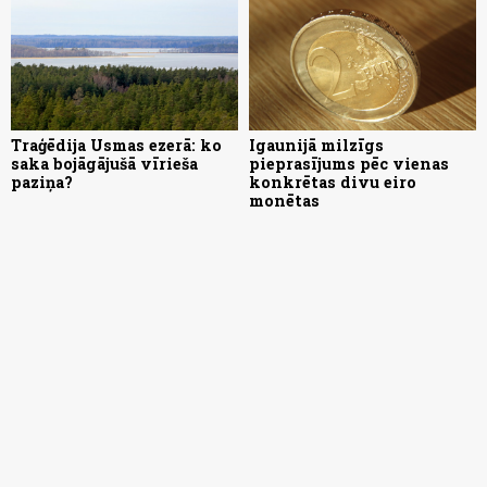
Traģēdija Usmas ezerā: ko
Igaunijā milzīgs
saka bojāgājušā vīrieša
pieprasījums pēc vienas
paziņa?
konkrētas divu eiro
monētas