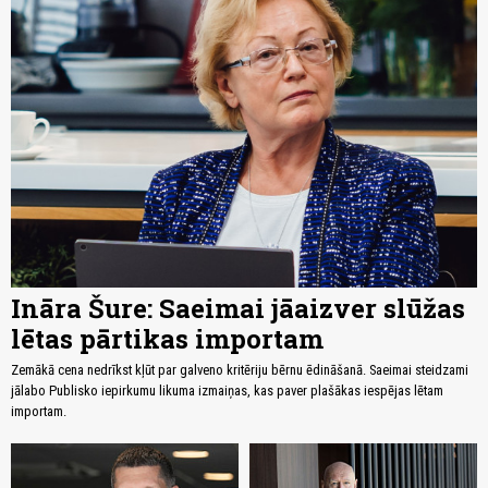
Ināra Šure: Saeimai jāaizver slūžas
lētas pārtikas importam
Zemākā cena nedrīkst kļūt par galveno kritēriju bērnu ēdināšanā. Saeimai steidzami
jālabo Publisko iepirkumu likuma izmaiņas, kas paver plašākas iespējas lētam
importam.