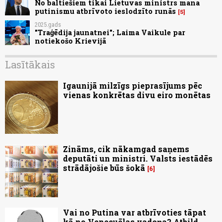
No baltiešiem tikai Lietuvas ministrs mana
putinismu atbrīvoto ieslodzīto runās
5
2025.gads
"Traģēdija jaunatnei"; Laima Vaikule par
notiekošo Krievijā
Lasītākais
Igaunijā milzīgs pieprasījums pēc
vienas konkrētas divu eiro monētas
Zināms, cik nākamgad saņems
deputāti un ministri. Valsts iestādēs
strādājošie būs šokā
6
Vai no Putina var atbrīvoties tāpat
kā no Venecuēlas vadoņa? Atbild