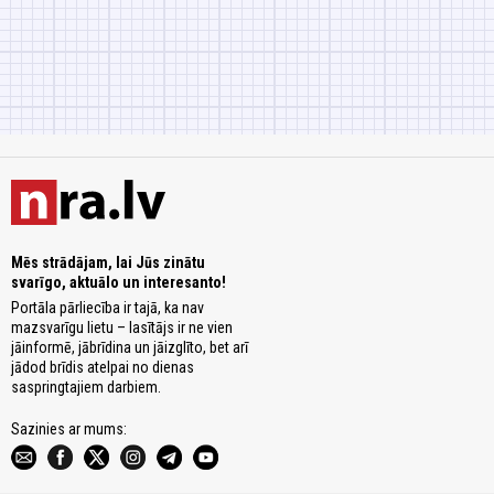
Mēs strādājam, lai Jūs zinātu
svarīgo, aktuālo un interesanto!
Portāla pārliecība ir tajā, ka nav
mazsvarīgu lietu – lasītājs ir ne vien
jāinformē, jābrīdina un jāizglīto, bet arī
jādod brīdis atelpai no dienas
saspringtajiem darbiem.
Sazinies ar mums: