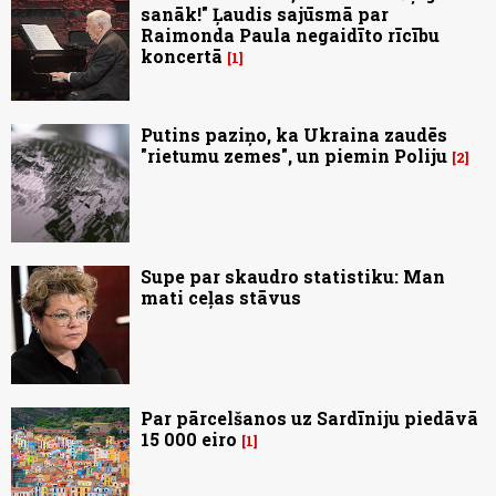
sanāk!" Ļaudis sajūsmā par
Raimonda Paula negaidīto rīcību
koncertā
1
Putins paziņo, ka Ukraina zaudēs
"rietumu zemes", un piemin Poliju
2
Supe par skaudro statistiku: Man
mati ceļas stāvus
Par pārcelšanos uz Sardīniju piedāvā
15 000 eiro
1