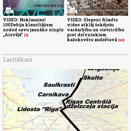
VIDEO: Noklausies!
VIDEO: Slepeni filmēts
100Debija klausītājiem
video atklāj šokējošu
nodod savu jaunāko singlu
vardarbību un cietsirdību
„Aizvējā”
pret dzīvniekiem
2
kažokzvēru audzētavā
60
Lasītākais