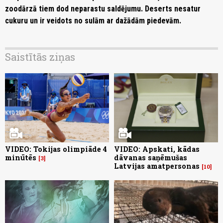
zoodārzā tiem dod neparastu saldējumu. Deserts nesatur
cukuru un ir veidots no sulām ar dažādām piedevām.
Saistītās ziņas
VIDEO: Tokijas olimpiāde 4
VIDEO: Apskati, kādas
minūtēs
dāvanas saņēmušas
3
Latvijas amatpersonas
10