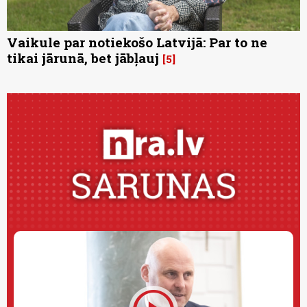
Vaikule par notiekošo Latvijā: Par to ne
tikai jārunā, bet jābļauj
5