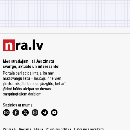
Mēs strādājam, lai Jūs zinātu
svarīgo, aktuālo un interesanto!
Portāla pārliecība ir tajā, ka nav
mazsvarīgu lietu – lasītājs ir ne vien
jāinformē, jābrīdina un jāizglīto, bet arī
jādod brīdis atelpai no dienas
saspringtajiem darbiem.
Sazinies ar mums:
Par nra.lv
Reklāma
Misija
Privātuma politika
Lietošanas noteikumi