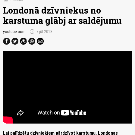
Londonā dzīvniekus no
karstuma glābj ar saldējumu
schedule
youtube.com
7.jūl 2018
Lai palīdzētu dzīvniekiem pārdzīvot karstumu, Londonas