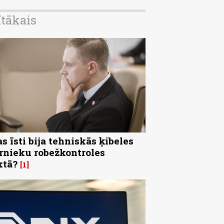
ītākais
s īsti bija tehniskās ķibeles
rnieku robežkontroles
ktā?
1