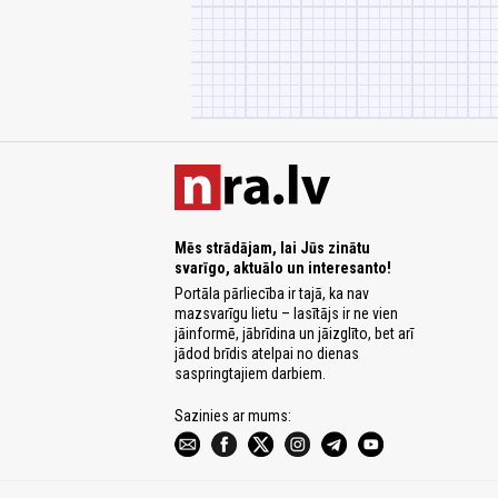
Mēs strādājam, lai Jūs zinātu
svarīgo, aktuālo un interesanto!
Portāla pārliecība ir tajā, ka nav
mazsvarīgu lietu – lasītājs ir ne vien
jāinformē, jābrīdina un jāizglīto, bet arī
jādod brīdis atelpai no dienas
saspringtajiem darbiem.
Sazinies ar mums: