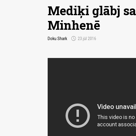
Mediķi glābj s
Minhenē
schedule
Doku Shark
23.jūl 2016