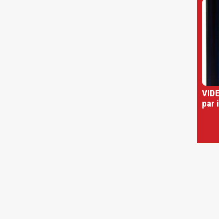
VIDE
par 