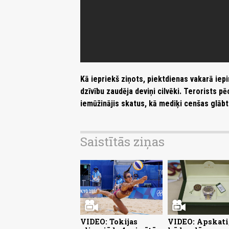
Kā iepriekš ziņots, piektdienas vakarā iep
dzīvību zaudēja deviņi cilvēki. Terorists p
iemūžinājis skatus, kā mediķi cenšas glābt
Saistītās ziņas
VIDEO: Tokijas
VIDEO: Apskati