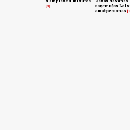
olimpiāde 4 minūtēs
kādas dāvanas
saņēmušas Latv
3
amatpersonas