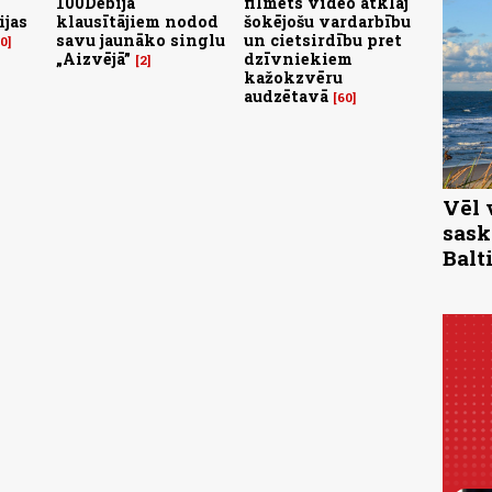
100Debija
filmēts video atklāj
ijas
klausītājiem nodod
šokējošu vardarbību
savu jaunāko singlu
un cietsirdību pret
10
„Aizvējā”
dzīvniekiem
2
kažokzvēru
audzētavā
60
Vēl 
sask
Balti