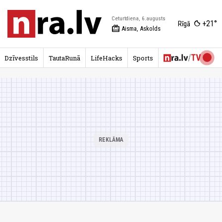
Ceturtdiena, 6.augusts
+21°
Rīgā
redeem
Aisma, Askolds
Dzīvesstils
TautaRunā
LifeHacks
Sports