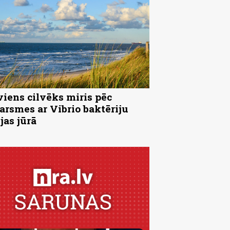
viens cilvēks miris pēc
arsmes ar Vibrio baktēriju
jas jūrā