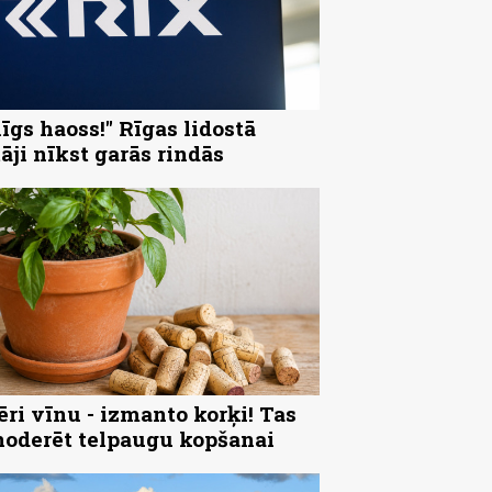
nīgs haoss!" Rīgas lidostā
tāji nīkst garās rindās
ēri vīnu - izmanto korķi! Tas
noderēt telpaugu kopšanai