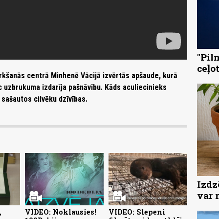
"Pil
ceļo
irkšanās centrā Minhenē Vācijā izvērtās apšaude, kurā
ēc uzbrukuma izdarīja pašnāvību. Kāds aculiecinieks
 sašautos cilvēku dzīvības.
Izdz
var 
,
VIDEO: Noklausies!
VIDEO: Slepeni