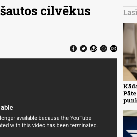
ašautos cilvēkus
Las
Kāda
Pāte
pun