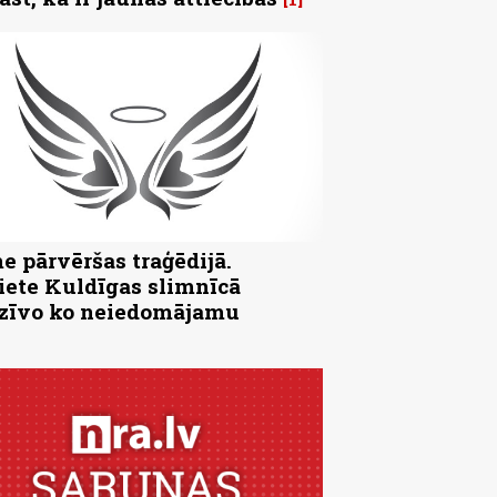
e pārvēršas traģēdijā.
iete Kuldīgas slimnīcā
zīvo ko neiedomājamu