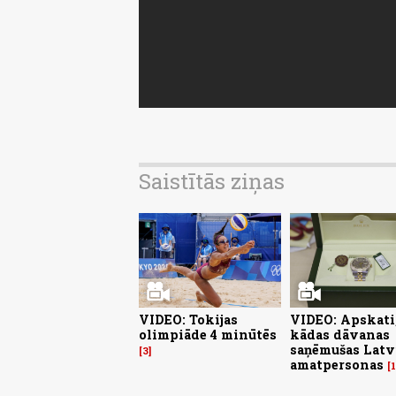
Saistītās ziņas
VIDEO: Tokijas
VIDEO: Apskati
olimpiāde 4 minūtēs
kādas dāvanas
saņēmušas Latv
3
amatpersonas