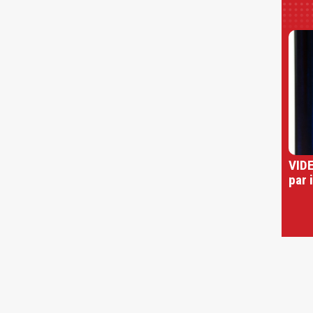
VIDE
par 