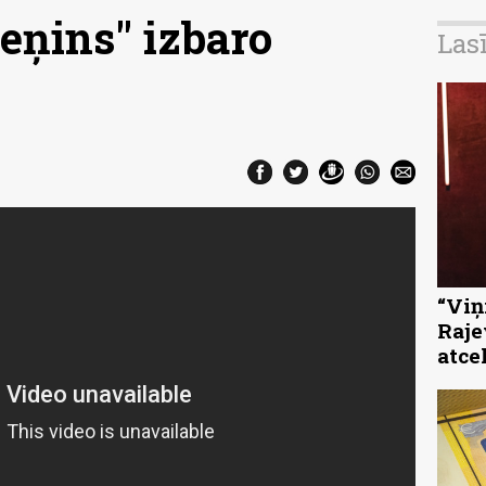
Ļeņins" izbaro
Las
“Viņi
Raje
atce