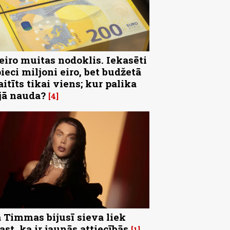
 eiro muitas nodoklis. Iekasēti
pieci miljoni eiro, bet budžetā
aitīts tikai viens; kur palika
jā nauda?
4
 Timmas bijusī sieva liek
ast, ka ir jaunās attiecībās
1