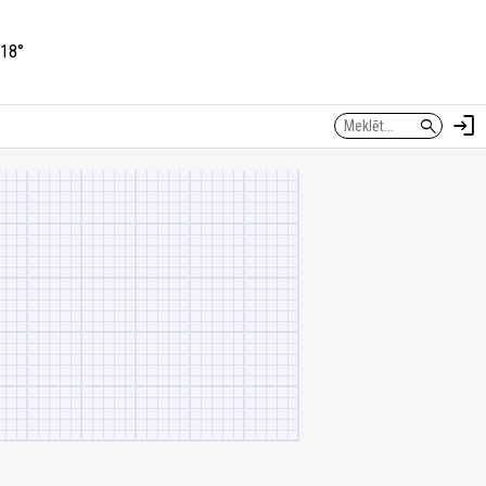
18°
login
search