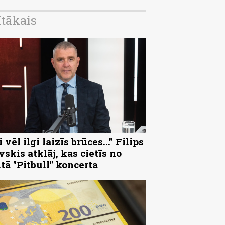
ītākais
 vēl ilgi laizīs brūces...” Filips
vskis atklāj, kas cietīs no
ltā "Pitbull" koncerta