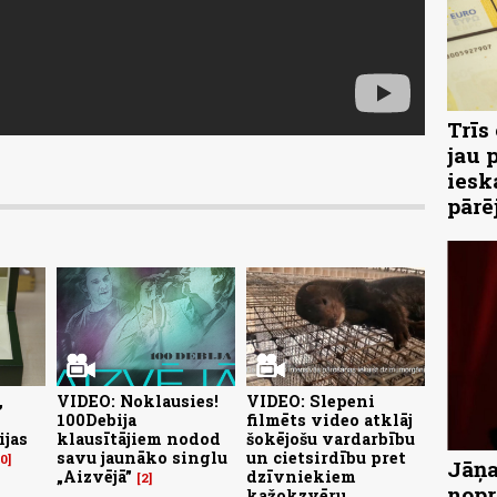
Trīs
jau 
iesk
pārē
,
VIDEO: Noklausies!
VIDEO: Slepeni
100Debija
filmēts video atklāj
ijas
klausītājiem nodod
šokējošu vardarbību
savu jaunāko singlu
un cietsirdību pret
10
Jāņa
„Aizvējā”
dzīvniekiem
2
nopr
kažokzvēru