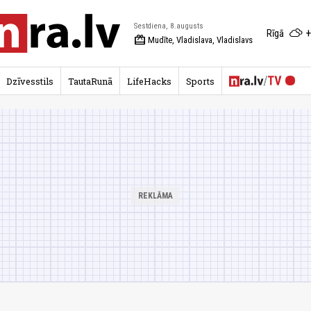
Sestdiena, 8.augusts
+
Rīgā
redeem
Mudīte, Vladislava, Vladislavs
Dzīvesstils
TautaRunā
LifeHacks
Sports