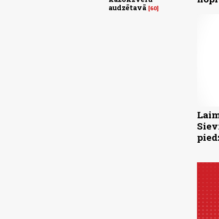
audzētavā
60
Laim
Siev
pied