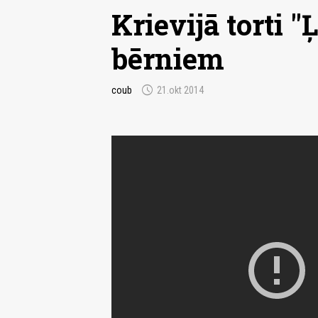
Krievijā torti "
bērniem
schedule
coub
21.okt 2014