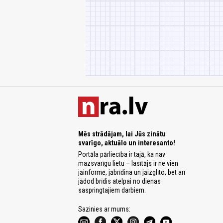
Mēs strādājam, lai Jūs zinātu
svarīgo, aktuālo un interesanto!
Portāla pārliecība ir tajā, ka nav
mazsvarīgu lietu – lasītājs ir ne vien
jāinformē, jābrīdina un jāizglīto, bet arī
jādod brīdis atelpai no dienas
saspringtajiem darbiem.
Sazinies ar mums: