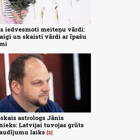
s iedvesmoti meiteņu vārdi:
aigi un skaisti vārdi ar īpašu
īmi
skais astrologs Jānis
nieks: Latvijai tuvojas grūts
audījumu laiks
2