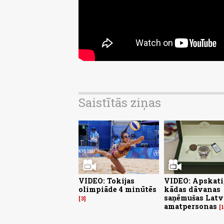
Saistītās ziņas
VIDEO: Tokijas
VIDEO: Apskati
olimpiāde 4 minūtēs
kādas dāvanas
saņēmušas Latv
3
amatpersonas