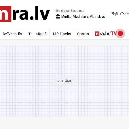
Sestdiena, 8.augusts
+
Rīgā
redeem
Mudīte, Vladislava, Vladislavs
Dzīvesstils
TautaRunā
LifeHacks
Sports