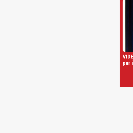
VIDE
par 