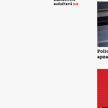
audzētavā
60
Poli
apza