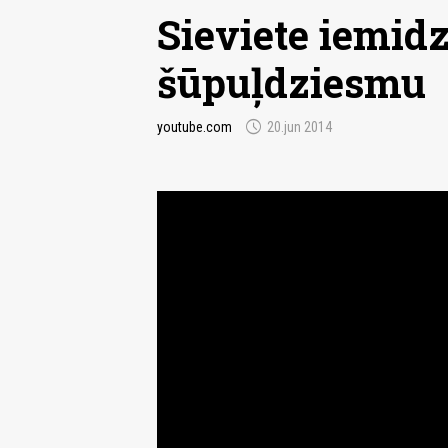
Sieviete iemidz
šūpuļdziesmu
schedule
youtube.com
20.jun 2014