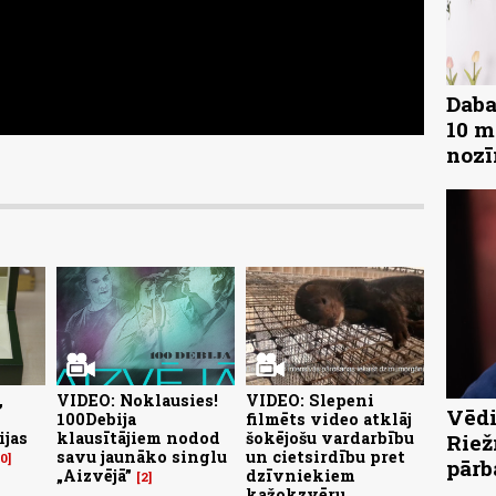
Daba
10 m
noz
,
VIDEO: Noklausies!
VIDEO: Slepeni
Vēdi
100Debija
filmēts video atklāj
ijas
klausītājiem nodod
šokējošu vardarbību
Riež
savu jaunāko singlu
un cietsirdību pret
10
pārb
„Aizvējā”
dzīvniekiem
2
kažokzvēru