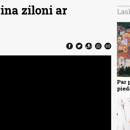
ina ziloni ar
Las
Par 
pied