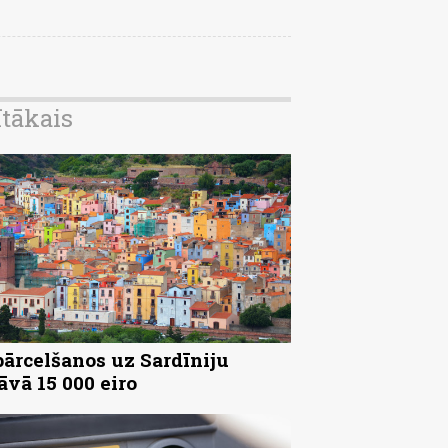
ītākais
pārcelšanos uz Sardīniju
āvā 15 000 eiro