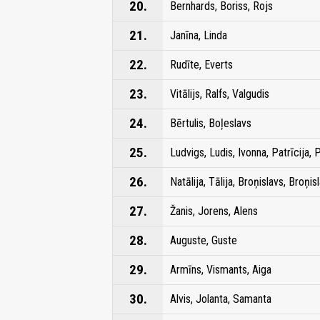
20.
Bernhards, Boriss, Rojs
21.
Janīna, Linda
22.
Rudīte, Everts
23.
Vitālijs, Ralfs, Valgudis
24.
Bērtulis, Boļeslavs
25.
Ludvigs, Ludis, Ivonna, Patrīcija, 
26.
Natālija, Tālija, Broņislavs, Broņis
27.
Žanis, Jorens, Alens
28.
Auguste, Guste
29.
Armīns, Vismants, Aiga
30.
Alvis, Jolanta, Samanta