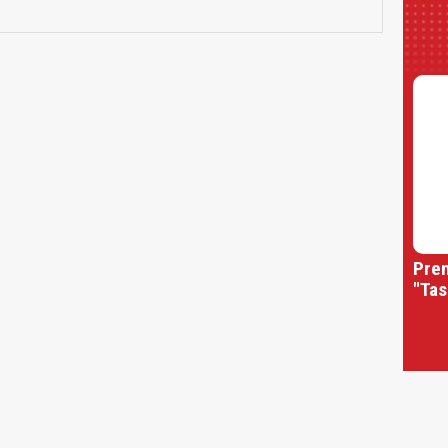
Prem
"Tas