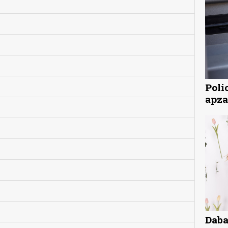
Poli
apza
Daba