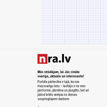
Mēs strādājam, lai Jūs zinātu
svarīgo, aktuālo un interesanto!
Portāla pārliecība ir tajā, ka nav
mazsvarīgu lietu – lasītājs ir ne vien
jāinformē, jābrīdina un jāizglīto, bet arī
jādod brīdis atelpai no dienas
saspringtajiem darbiem.