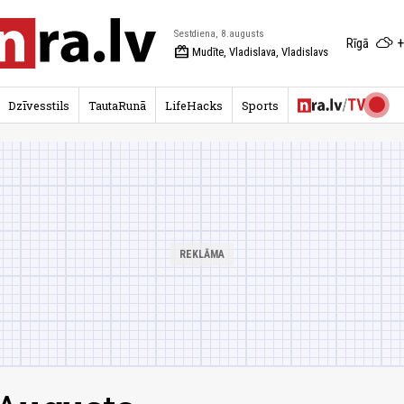
Sestdiena, 8.augusts
+
Rīgā
redeem
Mudīte, Vladislava, Vladislavs
Dzīvesstils
TautaRunā
LifeHacks
Sports