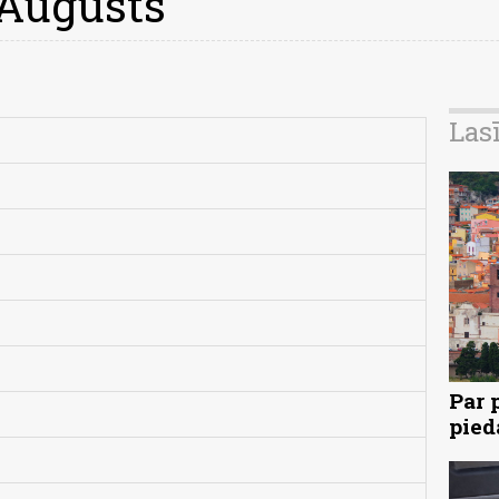
 Augusts
Las
Par 
pied