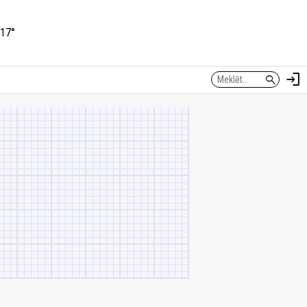
17°
login
search