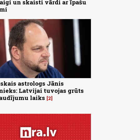
aigi un skaisti vārdi ar īpašu
īmi
skais astrologs Jānis
nieks: Latvijai tuvojas grūts
audījumu laiks
2