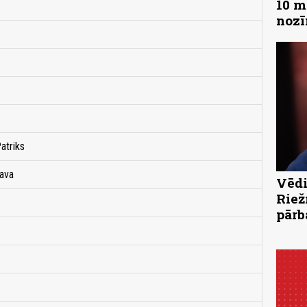
10 m
noz
Patriks
lava
Vēdi
Riež
pārb