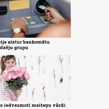
cija aiztur bankomātu
dzēju grupu
s iedvesmoti meiteņu vārdi: