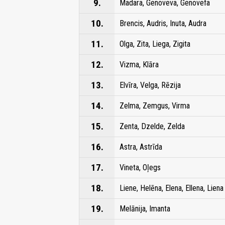
9.
Madara, Genoveva, Genovefa
10.
Brencis, Audris, Inuta, Audra
11.
Olga, Zita, Liega, Zigita
12.
Vizma, Klāra
13.
Elvīra, Velga, Rēzija
14.
Zelma, Zemgus, Virma
15.
Zenta, Dzelde, Zelda
16.
Astra, Astrīda
17.
Vineta, Oļegs
18.
Liene, Helēna, Elena, Ellena, Liena
19.
Melānija, Imanta