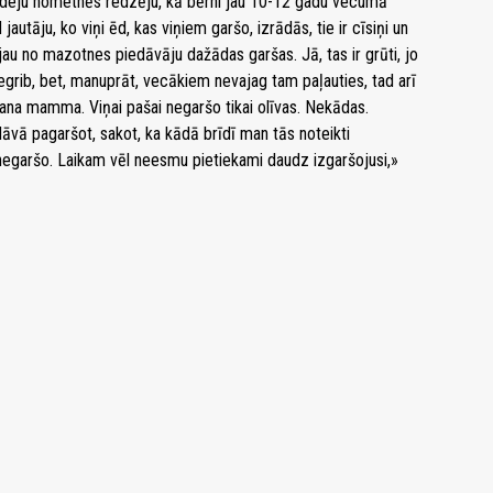
 deju nometnēs redzēju, kā bērni jau 10-12 gadu vecumā
autāju, ko viņi ēd, kas viņiem garšo, izrādās, tie ir cīsiņi un
au no mazotnes piedāvāju dažādas garšas. Jā, tas ir grūti, jo
negrib, bet, manuprāt, vecākiem nevajag tam paļauties, tad arī
na mamma. Viņai pašai negaršo tikai olīvas. Nekādas.
āvā pagaršot, sakot, ka kādā brīdī man tās noteikti
l negaršo. Laikam vēl neesmu pietiekami daudz izgaršojusi,»