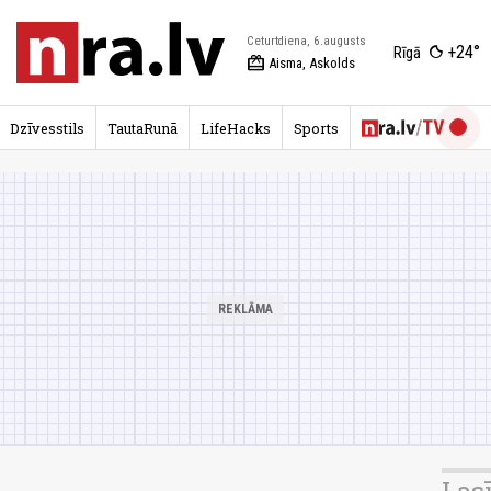
Ceturtdiena, 6.augusts
+24°
Rīgā
redeem
Aisma, Askolds
Dzīvesstils
TautaRunā
LifeHacks
Sports