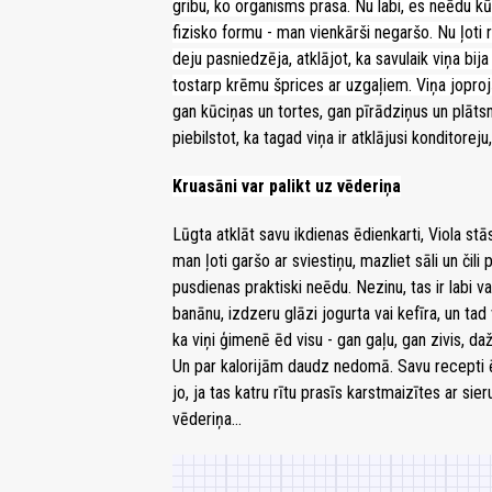
gribu, ko organisms prasa. Nu labi, es neēdu k
fizisko formu - man vienkārši negaršo. Nu ļoti 
deju pasniedzēja, atklājot, ka savulaik viņa bij
tostarp krēmu šprices ar uzgaļiem. Viņa joproj
gan kūciņas un tortes, gan pīrādziņus un plātsm
piebilstot, ka tagad viņa ir atklājusi konditorej
Kruasāni var palikt uz vēderiņa
Lūgta atklāt savu ikdienas ēdienkarti, Viola stā
man ļoti garšo ar sviestiņu, mazliet sāli un čili
pusdienas praktiski neēdu. Nezinu, tas ir labi va
banānu, izdzeru glāzi jogurta vai kefīra, un tad
ka viņi ģimenē ēd visu - gan gaļu, gan zivis, d
Un par kalorijām daudz nedomā. Savu recepti ēs
jo, ja tas katru rītu prasīs karstmaizītes ar si
vēderiņa…