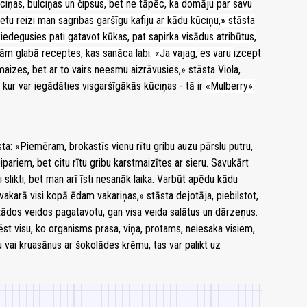
ūciņas, bulciņas un čipsus, bet ne tāpēc, ka domāju par savu
retu reizi man sagribas garšīgu kafiju ar kādu kūciņu,» stāsta
a iedegusies pati gatavot kūkas, pat sapirka visādus atribūtus,
ām glabā receptes, kas sanāca labi. «Ja vajag, es varu
izcept
aizes, bet ar to vairs neesmu aizrāvusies,» stāsta Viola,
u, kur var iegādāties visgaršīgākās kūciņas - tā ir
«Mulberry».
sta: «Piemēram, brokastīs vienu rītu gribu auzu pārslu putru,
 pipariem, bet citu rītu gribu karstmaizītes ar sieru. Savukārt
i slikti, bet man arī īsti nesanāk laika. Varbūt apēdu kādu
 vakarā visi kopā ēdam vakariņas,» stāsta dejotāja, piebilstot,
ažādos veidos pagatavotu, gan visa veida salātus un dārzeņus.
t visu, ko organisms prasa, viņa, protams, neiesaka visiem,
eru vai kruasānus ar šokolādes krēmu, tas var palikt uz