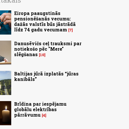
ītākais
Eiropa paaugstinās
pensionēšanās vecumu:
dažās valstīs būs jāstrādā
līdz 74 gadu vecumam
7
Danusēvičs ceļ trauksmi par
notiekošo pēc "Mere"
slēgšanas
10
Baltijas jūrā izplatās “jūras
kanibāls”
Brīdina par iespējamu
globālu elektrības
pārrāvumu
4