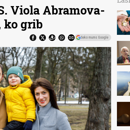
Las
. Viola Abramova-
, ko grib
Seko mums Google