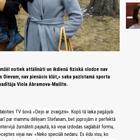
emžēl notiek attālināti un ikdienā fiziskā slodze nav
ies Dievam, nav pienācis klāt,» saka pazīstamā sporta
 vadītāja Viola Abramova-Mailīte.
daloties TV šovā «Dejo ar zvaigzni». Kopš tā laika pagājuši
a arī par mammu dēliņam Stefanam, bet joprojām ir perfektā
intervijā žurnālisti pajautā, kā viņai izdodas saglabāt formu,
receptes viņai nav. «Neko speciāli nedaru. Es ēdu visu, ko