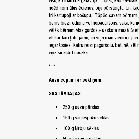
visu, ko mamma gatavoja. Tāpēc, kad savulaik
neēd normālus ēdienus, biju pārsteigta. Un, kad j
frī kartupeļi ar kečupu… Tāpēc savam bērnam j
bērns bieži, ēdienu vēl nepagaršojis, saka, ka 
vēlāk bērnam viss garšos,» uzskata mazā Stefa
«Rihardam ļoti garšo, un viņš man vienmēr pied
iegaršosies. Katru reizi pagaršoju, bet, nē, vē
viņa smaidot nosaka.
***
Auzu cepumi ar sēkliņām
SASTĀVDAĻAS
250 g auzu pārslas
150 g saulespuķu sēklas
100 g ķirbju sēklas
50 g sezama sēklas