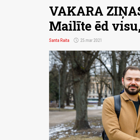
VAKARA ZIŅAS
Mailīte ēd visu
schedule
Santa Raita
25.mar 2021