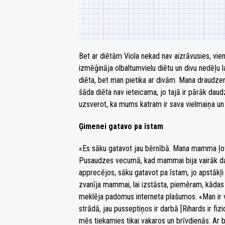
Bet ar diētām Viola nekad nav aizrāvusies, vie
izmēģināja olbaltumvielu diētu un divu nedēļu l
diēta, bet man pietika ar divām. Mana draudzene
šāda diēta nav ieteicama, jo tajā ir pārāk dau
uzsverot, ka mums katram ir sava vielmaiņa un 
Ģimenei gatavo pa īstam
«Es sāku gatavot jau bērnībā. Mana mamma ļoti
Pusaudzes vecumā, kad mammai bija vairāk darb
apprecējos, sāku gatavot pa īstam, jo apstākļi
zvanīja mammai, lai izstāsta, piemēram, kādas
meklēja padomus interneta plašumos. «Man ir v
strādā, jau pusseptiņos ir darbā [Rihards ir fizi
mēs tiekamies tikai vakaros un brīvdienās. Ar b