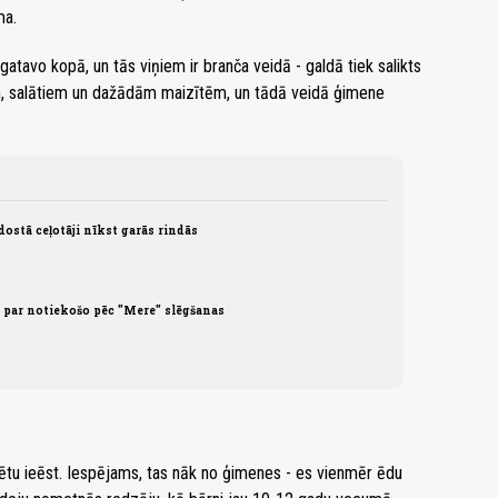
ma.
gatavo kopā, un tās viņiem ir branča veidā - galdā tiek salikts
rām, salātiem un dažādām maizītēm, un tādā veidā ģimene
dostā ceļotāji nīkst garās rindās
 par notiekošo pēc "Mere" slēgšanas
ētu ieēst. Iespējams, tas nāk no ģimenes - es vienmēr ēdu