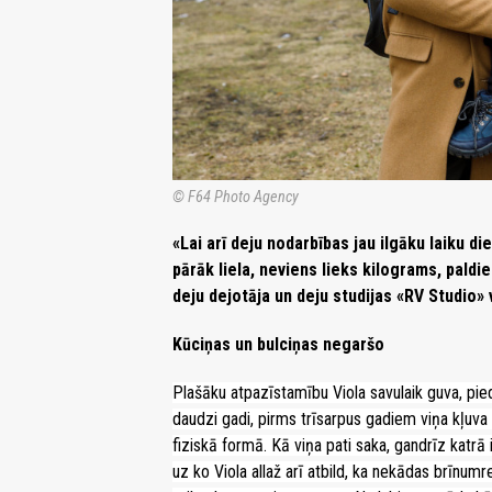
© F64 Photo Agency
«Lai arī deju nodarbības jau ilgāku laiku di
pārāk liela, neviens lieks kilograms, pald
deju dejotāja un deju studijas «RV Studio»
Kūciņas un bulciņas negaršo
Plašāku atpazīstamību Viola savulaik guva, pie
daudzi gadi, pirms trīsarpus gadiem viņa kļuv
fiziskā formā. Kā viņa pati saka, gandrīz katrā 
uz ko Viola allaž arī atbild, ka nekādas brīnum