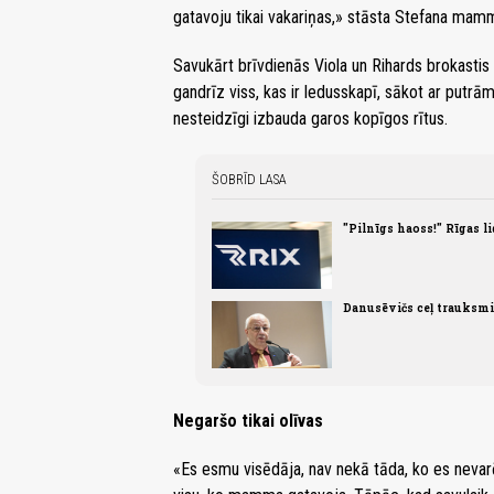
gatavoju tikai vakariņas,» stāsta Stefana mam
Savukārt brīvdienās Viola un Rihards brokastis 
gandrīz viss, kas ir ledusskapī, sākot ar put
nesteidzīgi izbauda garos kopīgos rītus.
ŠOBRĪD LASA
"Pilnīgs haoss!" Rīgas li
Danusēvičs ceļ trauksmi
Negaršo tikai olīvas
«Es esmu visēdāja, nav nekā tāda, ko es nevar