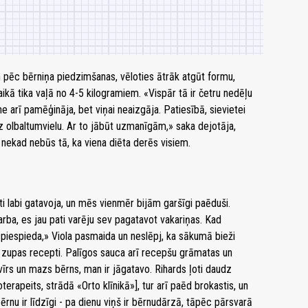
n pēc bērniņa piedzimšanas, vēloties ātrāk atgūt formu,
aikā tika vaļā no 4-5 kilogramiem. «Vispār tā ir četru nedēļu
 arī pamēģināja, bet viņai neaizgāja. Patiesībā, sievietei
dz olbaltumvielu. Ar to jābūt uzmanīgām,» saka dejotāja,
nekad nebūs tā, ka viena diēta derēs visiem.
 labi gatavoja, un mēs vienmēr bijām garšīgi paēduši.
a, es jau pati varēju sev pagatavot vakariņas. Kad
 piespieda,» Viola pasmaida un neslēpj, ka sākumā bieži
 zupas recepti. Palīgos sauca arī recepšu grāmatas un
īrs un mazs bērns, man ir jāgatavo. Rihards ļoti daudz
oterapeits, strādā «Orto klīnikā»], tur arī paēd brokastis, un
ērnu ir līdzīgi - pa dienu viņš ir bērnudārzā, tāpēc pārsvarā