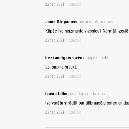
22.feb 2021
Atbildēt
Janis Stepanovs
@janis.stepanovs
Kāpēc Ivo neizmanto viesnīcu? Normāli izgulēt
23.feb 2021
Atbildēt
bezkaunīgais sivēns
@j.nis.lauks
Lai turpina braukt.
23.feb 2021
Atbildēt
īpaši stulbs
@izidors.m.rkak.ns
Ivo varētu strādāt par tālbraucēju šoferi un 
23.feb 2021
Atbildēt