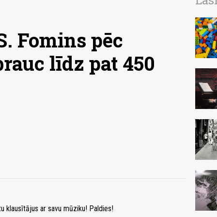
Las
. Fomins pēc
rauc līdz pat 450
tu klausītājus ar savu mūziku! Paldies!