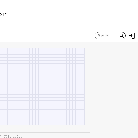
21°
login
search