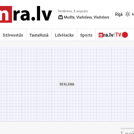
Sestdiena, 8.augusts
+
Rīgā
redeem
Mudīte, Vladislava, Vladislavs
Dzīvesstils
TautaRunā
LifeHacks
Sports