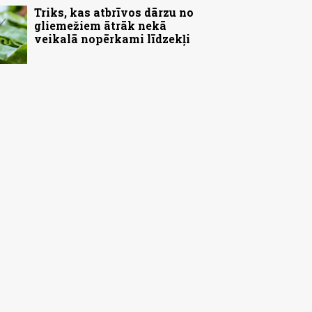
Triks, kas atbrīvos dārzu no
gliemežiem ātrāk nekā
veikalā nopērkami līdzekļi