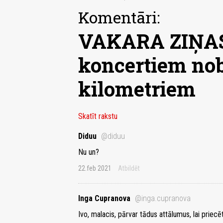
Komentāri:
VAKARA ZIŅAS
koncertiem nob
kilometriem
Skatīt rakstu
Diduu
@diduu
Nu un?
22.feb 2021
Atbildēt
Inga Cupranova
@inga.cupranova
Ivo, malacis, pārvar tādus attālumus, lai priecē