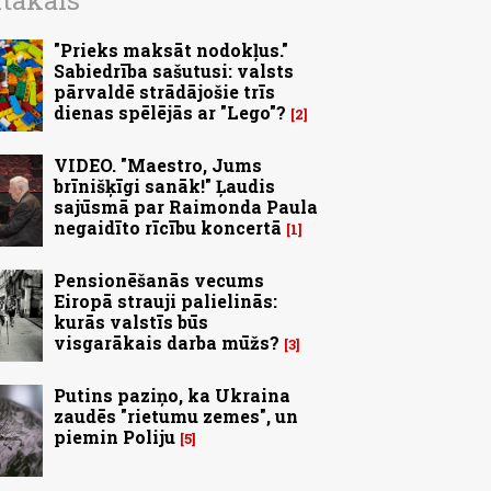
ītākais
"Prieks maksāt nodokļus."
Sabiedrība sašutusi: valsts
pārvaldē strādājošie trīs
dienas spēlējās ar "Lego"?
2
VIDEO. "Maestro, Jums
brīnišķīgi sanāk!" Ļaudis
sajūsmā par Raimonda Paula
negaidīto rīcību koncertā
1
Pensionēšanās vecums
Eiropā strauji palielinās:
kurās valstīs būs
visgarākais darba mūžs?
3
Putins paziņo, ka Ukraina
zaudēs "rietumu zemes", un
piemin Poliju
5