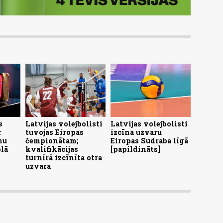
s
Latvijas volejbolisti
Latvijas volejbolisti
r
tuvojas Eiropas
izcīna uzvaru
mu
čempionātam;
Eiropas Sudraba līgā
olā
kvalifikācijas
[papildināts]
turnīrā izcīnīta otra
uzvara