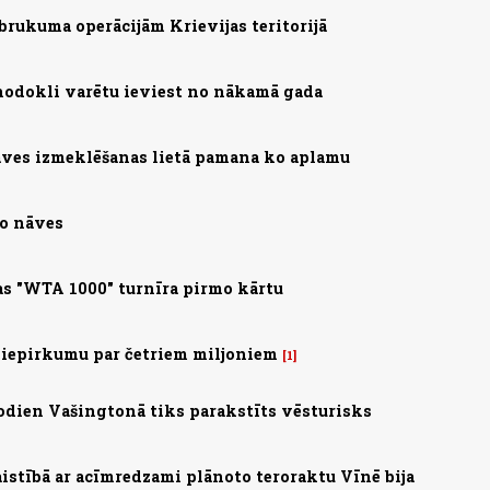
brukuma operācijām Krievijas teritorijā
nodokli varētu ieviest no nākamā gada
ves izmeklēšanas lietā pamana ko aplamu
no nāves
s "WTA 1000" turnīra pirmo kārtu
 iepirkumu par četriem miljoniem
1
 Šodien Vašingtonā tiks parakstīts vēsturisks
saistībā ar acīmredzami plānoto teroraktu Vīnē bija