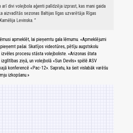
rī divi volejbola aģenti palīdzēja izprast, kas mani gaida
a aizvadītās sezonas Baltijas līgas uzvarētāja Rīgas
 Kamēlija Levinska.
nolēmusi apmeklēt, lai pieņemtu gala lēmumu. «Apmeklējumi
 pieņemt pašai. Skatījos videotūres, pētīju augstskolu
o izvēles procesu stāsta volejboliste. «Arizonas štata
 izglītības ziņā, un volejbolā «Sun Devils» spēlē ASV
ajā konferencē «Pac-12». Sapratu, ka šeit vislabāk varēšu
smju izkopšanu.»