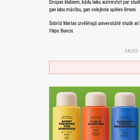
Eiropas klubiem, kādu laiku aizmirstot par stud
gan labu mācību, gan volejbola spēles līmeni.
Šobrīd Martas izvēlētajā universitātē studē arī
Filips Buncis.
DALIES: