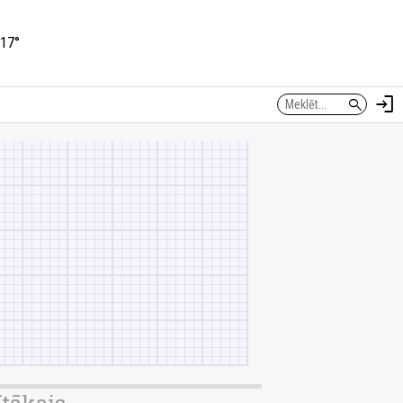
17°
login
search