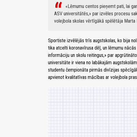
«Lēmumu centos pieņemt pati, lai gan a
ASV universitātēs,» par izvēles procesu sak
volejbola skolas vērtīgākā spēlētāja Marta
Sportiste izvēlējās trīs augstskolas, ko bija 
tika atcelti koronavīrusa dēļ, un lēmumu nācās
informāciju un skolu reitingus,» par apgrūtināt
universitāte ir viena no labākajām augstskolām
studentu čempionāta pirmās divīzijas spēcīgāk
apvienot kvalitatīvas mācības ar volejbola pra