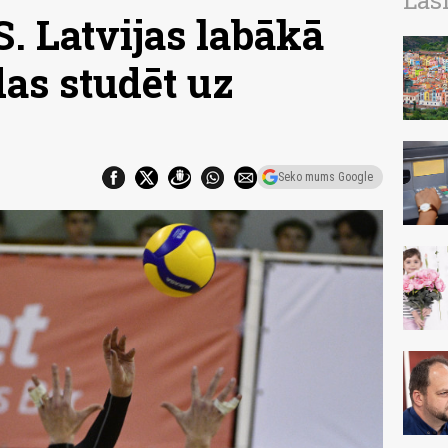
Las
 Latvijas labākā
das studēt uz
Seko mums Google