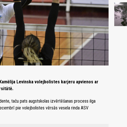
 Kamēlija Levinska volejbolistes karjeru apvienos ar
sitātē.
udente, taču pats augstskolas izvērtēšanas process ilga
cembrī pie volejbolistes vērsās vesela rinda ASV