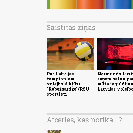
Saistītās ziņas
Par Latvijas
Normunds Lūsi
čempioniem
saņem balvu pa
volejbolā kļūst
mūža ieguldīju
"Robežsardze"/RSU
Latvijas volejb
sportisti
Atceries, kas notika...?