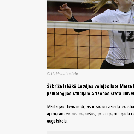
© Publicitātes foto
Šī brīža labākā Latvijas volejboliste Marta
psiholoģijas studijām Arizonas štata univer
Marta jau divas nedēļas ir šīs universitātes st
apmēram četrus mēnešus, jo jau pērnā gada de
augstskolu.