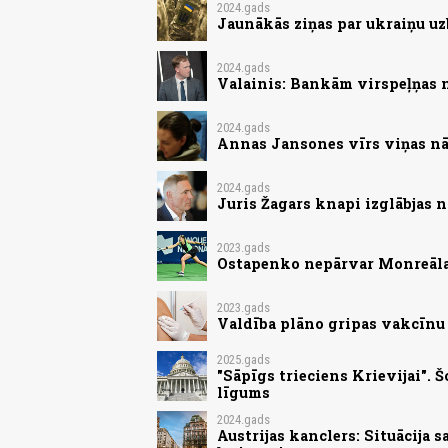
2024.gads
Jaunākās ziņas par ukraiņu uz
2024.gads
Valainis: Bankām virspeļņas 
2024.gads
Annas Jansones vīrs viņas nā
2024.gads
Juris Žagars knapi izglābjas 
2023.gads
Ostapenko nepārvar Monreāla
2023.gads
Valdība plāno gripas vakcīnu
2025.gads
"Sāpīgs trieciens Krievijai".
līgums
2024.gads
Austrijas kanclers: Situācija 