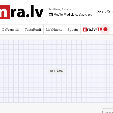
Sestdiena, 8.augusts
+
Rīgā
redeem
Mudīte, Vladislava, Vladislavs
Dzīvesstils
TautaRunā
LifeHacks
Sports