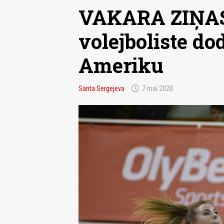
VAKARA ZIŅAS.
volejboliste do
Ameriku
schedule
Santa Sergejeva
7.mai 2020