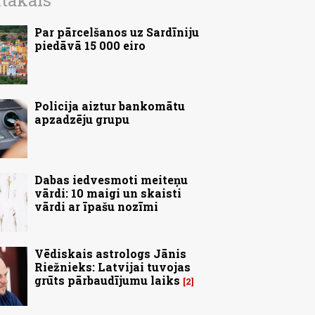
ītākais
Par pārcelšanos uz Sardīniju
piedāvā 15 000 eiro
Policija aiztur bankomātu
apzadzēju grupu
Dabas iedvesmoti meiteņu
vārdi: 10 maigi un skaisti
vārdi ar īpašu nozīmi
Vēdiskais astrologs Jānis
Riežnieks: Latvijai tuvojas
grūts pārbaudījumu laiks
2