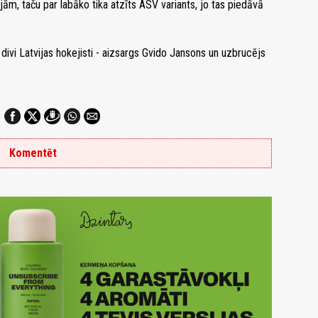
ijām, taču par labāko tika atzīts ASV variants, jo tas piedāvā
 divi Latvijas hokejisti - aizsargs Gvido Jansons un uzbrucējs
Komentēt