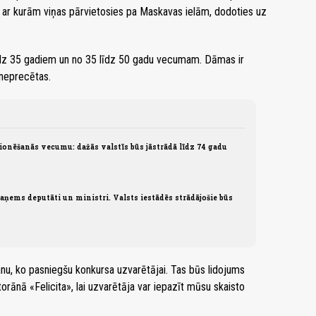
, ar kurām viņas pārvietosies pa Maskavas ielām, dodoties uz
līdz 35 gadiem un no 35 līdz 50 gadu vecumam. Dāmas ir
 neprecētas.
ionēšanās vecumu: dažās valstīs būs jāstrādā līdz 74 gadu
ņems deputāti un ministri. Valsts iestādēs strādājošie būs
u, ko pasniegšu konkursa uzvarētājai. Tas būs lidojums
ānā «Felicita», lai uzvarētāja var iepazīt mūsu skaisto