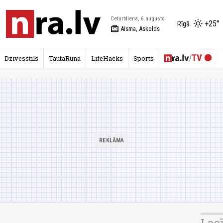
Ceturtdiena, 6.augusts
+25°
Rīgā
redeem
Aisma, Askolds
Dzīvesstils
TautaRunā
LifeHacks
Sports