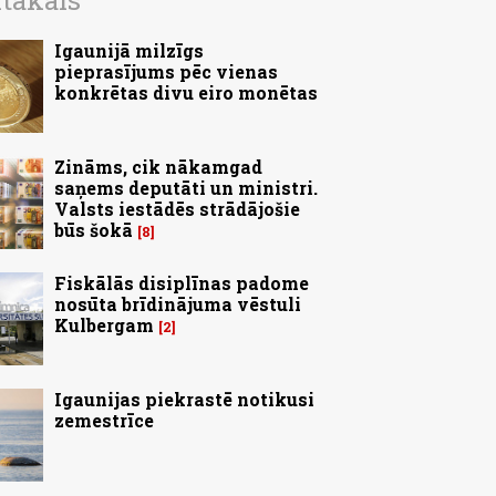
ītākais
Igaunijā milzīgs
pieprasījums pēc vienas
konkrētas divu eiro monētas
Zināms, cik nākamgad
saņems deputāti un ministri.
Valsts iestādēs strādājošie
būs šokā
8
Fiskālās disiplīnas padome
nosūta brīdinājuma vēstuli
Kulbergam
2
Igaunijas piekrastē notikusi
zemestrīce