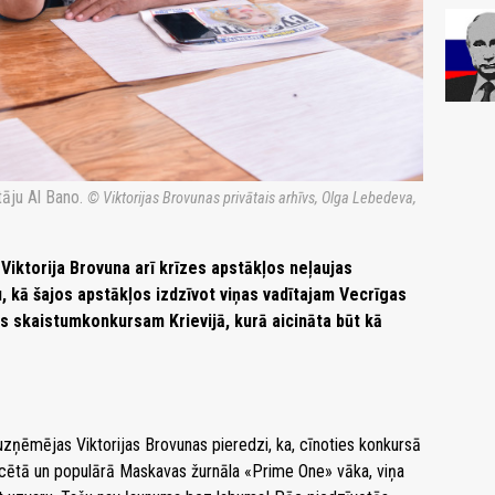
tāju Al Bano.
© Viktorijas Brovunas privātais arhīvs, Olga Lebedeva,
iktorija Brovuna arī krīzes apstākļos neļaujas
, kā šajos apstākļos izdzīvot viņas vadītajam Vecrīgas
s skaistumkonkursam Krievijā, kurā aicināta būt kā
uzņēmējas Viktorijas Brovunas pieredzi, ka, cīnoties konkursā
ncētā un populārā Maskavas žurnāla «Prime One» vāka, viņa