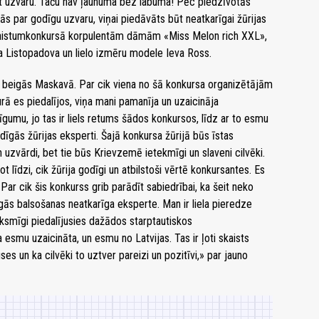
kt uzvaru. Taču nav ļaunuma bez labuma! Pēc piedzīvotās
jās par godīgu uzvaru, viņai piedāvāts būt neatkarīgai žūrijas
kaistumkonkursā korpulentām dāmām «Miss Melon rich XXL»,
a Listopadova un lielo izmēru modele Ieva Ross.
ļa beigās Maskavā. Par cik viena no šā konkursa organizētājām
rā es piedalījos, viņa mani pamanīja un uzaicināja
gumu, jo tas ir liels retums šādos konkursos, līdz ar to esmu
īgās žūrijas eksperti. Šajā konkursa žūrijā būs īstas
 uzvārdi, bet tie būs Krievzemē ietekmīgi un slaveni cilvēki.
 līdzi, cik žūrija godīgi un atbilstoši vērtē konkursantes. Es
 Par cik šis konkurss grib parādīt sabiedrībai, ka šeit neko
īgās balsošanas neatkarīga eksperte. Man ir liela pieredze
ksmīgi piedalījusies dažādos starptautiskos
 esmu uzaicināta, un esmu no Latvijas. Tas ir ļoti skaists
es un ka cilvēki to uztver pareizi un pozitīvi,» par jauno