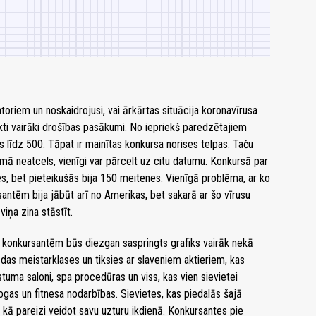
atoriem un noskaidrojusi, vai ārkārtas situācija koronavīrusa
ākti vairāki drošības pasākumi. No iepriekš paredzētajiem
 līdz 500. Tāpat ir mainītas konkursa norises telpas. Taču
mā neatcels, vienīgi var pārcelt uz citu datumu. Konkursā par
es, bet pieteikušās bija 150 meitenes. Vienīgā problēma, ar ko
antēm bija jābūt arī no Amerikas, bet sakarā ar šo vīrusu
iņa zina stāstīt.
ka konkursantēm būs diezgan saspringts grafiks vairāk nekā
s meistarklases un tiksies ar slaveniem aktieriem, kas
stuma saloni, spa procedūras un viss, kas vien sievietei
ogas un fitnesa nodarbības. Sievietes, kas piedalās šajā
, kā pareizi veidot savu uzturu ikdienā. Konkursantes pie