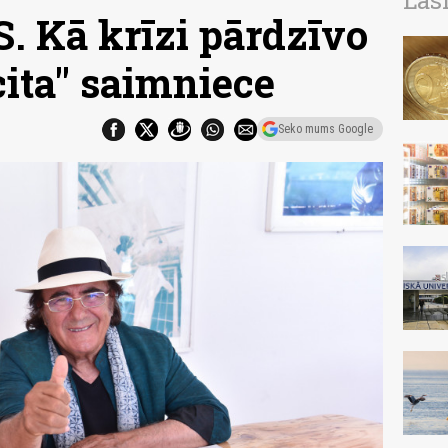
Las
 Kā krīzi pārdzīvo
cita" saimniece
Seko mums Google