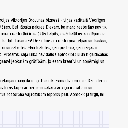
kcijas Viktorijas Brovunas biznesā - viņas vadītajā Vecrīgas
estājies. Bet jāsaka paldies Dievam, ka mans restorāns nav tik
kuriem restorāni ir lielākās telpās, cieš lielākus zaudējumus.
rādāt. Turamies! Dezinficējam restorāna telpas un traukus,
tori un salvetes. Gan tualetēs, gan pie bāra, gan ieejas ir
mo. Protams, šajā laikā nav daudz apmeklētāju un ir gaidīšanas
 gatavi jebkurām grūtībām, jo esam kreatīvi un apņēmīgi un
 korekcijas manā ikdienā. Par cik esmu divu meitu - Dženiferas
uzturas kopā ar bērniem sakarā ar viņu mācībām un
ktus restorāna vajadzībām iepērku pati. Apmeklēju tirgu, lai