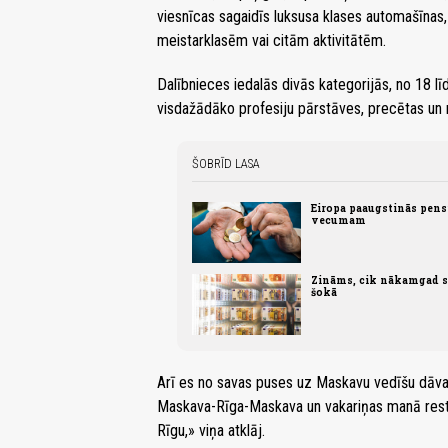
viesnīcas sagaidīs luksusa klases automašīnas
meistarklasēm vai citām aktivitātēm.
Dalībnieces iedalās divās kategorijās, no 18 
visdažādāko profesiju pārstāves, precētas un
ŠOBRĪD LASA
Eiropa paaugstinās pens
vecumam
Zināms, cik nākamgad sa
šokā
Arī es no savas puses uz Maskavu vedīšu dāvan
Maskava-Rīga-Maskava un vakariņas manā restor
Rīgu,» viņa atklāj.