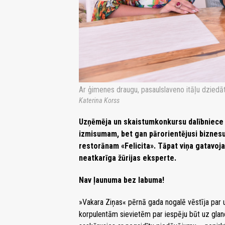
Ar ģimenes draugu, pasaulslaveno itāļu dziedā
Katerina Korss
Uzņēmēja un skaistumkonkursu dalībniece V
izmisumam, bet gan pārorientējusi biznesu
restorānam «Felicita». Tāpat viņa gatavoja
neatkarīga žūrijas eksperte.
Nav ļaunuma bez labuma!
»Vakara Ziņas« pērnā gada nogalē vēstīja par 
korpulentām sievietēm par iespēju būt uz gla