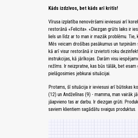
Kāds izdzīvos, bet kāds arī kritīs!
Vīrusa izplatība nenovēršami ieviesusi arī kore
restorānā «Felicita». «Diezgan grūts laiks ir i
liels un līdz ar to man ir mazāk problēmu. Tie, 
Mēs veicam drošības pasākumus un turpinām st
kā arī visur restorānā ir izvietoti roku dezinfek
instrukcijas, kā jārīkojas. Darām visu iespēja
režīms. Ir neizpratne, kas būs tālāk, bet esam
pielāgosimies jebkurai situācijai.
Protams, šī situācija ir ieviesusi arī būtiskas
(12) un Andželīnas (9) -
mamma, man vairāk jā
jāapvieno tas ar darbu. Ir diezgan grūti. Produ
saviem klientiem sagādātu svaigus produktus.