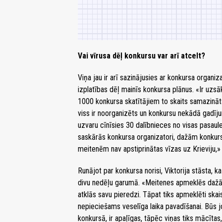
Vai vīrusa dēļ konkursu var arī atcelt?
Viņa jau ir arī sazinājusies ar konkursa organiz
izplatības dēļ mainīs konkursa plānus. «Ir uzs
1000 konkursa skatītājiem to skaits samazināts
viss ir noorganizēts un konkursu nekādā gadīju
uzvaru cīnīsies 30 dalībnieces no visas pasaul
saskārās konkursa organizatori, dažām konkurs
meitenēm nav apstiprinātas vīzas uz Krieviju,» v
Runājot par konkursa norisi, Viktorija stāsta, 
divu nedēļu garumā. «Meitenes apmeklēs dažāda
atklās savu pieredzi. Tāpat tiks apmeklēti skai
nepieciešams veselīga laika pavadīšanai. Būs j
konkursā, ir apaļīgas, tāpēc viņas tiks mācītas