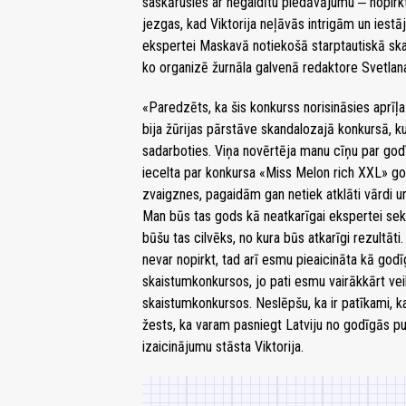
saskārusies ar negaidītu piedāvājumu ‒ nopir
jezgas, kad Viktorija neļāvās intrigām un iestā
ekspertei Maskavā notiekošā starptautiskā s
ko organizē žurnāla galvenā redaktore Svetlan
«Paredzēts, ka šis konkurss norisināsies aprī
bija žūrijas pārstāve skandalozajā konkursā, ku
sadarboties. Viņa novērtēja manu cīņu par godī
iecelta par konkursa «Miss Melon rich XXL» god
zvaigznes, pagaidām gan netiek atklāti vārdi un
Man būs tas gods kā neatkarīgai ekspertei sekot
būšu tas cilvēks, no kura būs atkarīgi rezultāti.
nevar nopirkt, tad arī esmu pieaicināta kā god
skaistumkonkursos, jo pati esmu vairākkārt vei
skaistumkonkursos. Neslēpšu, ka ir patīkami, ka
žests, ka varam pasniegt Latviju no godīgās pus
izaicinājumu stāsta Viktorija.