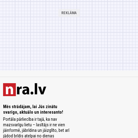
Mēs strādājam, lai Jūs zinātu
svarīgo, aktuālo un interesanto!
Portāla pārliecība ir tajā, ka nav
mazsvarīgu lietu – lasītājs ir ne vien
jāinformē, jābrīdina un jāizglīto, bet arī
jādod brīdis atelpai no dienas