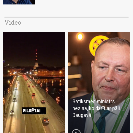
Video
Satiksmes ministrs
nezina, ko darīt ar pāli
Daugavā