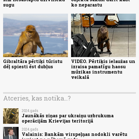
sugu
ko neparastu
Gibraltāra pērtiķi tūristu
VIDEO. Pērtiķis ielaužas un
dēļ spiesti ēst dubļus
izraisa pamatīgu haosu
mūzikas instrumentu
veikalā
Atceries, kas notika...?
2024.gads
Jaunākās ziņas par ukraiņu uzbrukuma
operācijām Krievijas teritorijā
2024.gads
Valainis: Bankām virspeļņas nodokli varētu