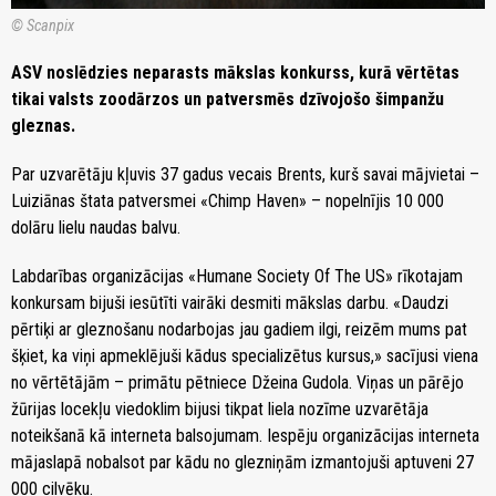
© Scanpix
ASV noslēdzies neparasts mākslas konkurss, kurā vērtētas
tikai valsts zoodārzos un patversmēs dzīvojošo šimpanžu
gleznas.
Par uzvarētāju kļuvis 37 gadus vecais Brents, kurš savai mājvietai –
Luiziānas štata patversmei «Chimp Haven» – nopelnījis 10 000
dolāru lielu naudas balvu.
Labdarības organizācijas «Humane Society Of The US» rīkotajam
konkursam bijuši iesūtīti vairāki desmiti mākslas darbu. «Daudzi
pērtiķi ar gleznošanu nodarbojas jau gadiem ilgi, reizēm mums pat
šķiet, ka viņi apmeklējuši kādus specializētus kursus,» sacījusi viena
no vērtētājām – primātu pētniece Džeina Gudola. Viņas un pārējo
žūrijas locekļu viedoklim bijusi tikpat liela nozīme uzvarētāja
noteikšanā kā interneta balsojumam. Iespēju organizācijas interneta
mājaslapā nobalsot par kādu no glezniņām izmantojuši aptuveni 27
000 cilvēku.