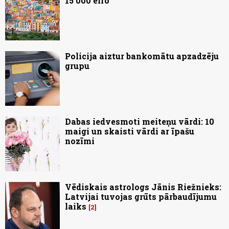
15 000 eiro
Policija aiztur bankomātu apzadzēju
grupu
Dabas iedvesmoti meiteņu vārdi: 10
maigi un skaisti vārdi ar īpašu
nozīmi
Vēdiskais astrologs Jānis Riežnieks:
Latvijai tuvojas grūts pārbaudījumu
laiks
2