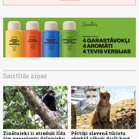
Saistītās ziņas
Zinātnieki ir atraduši līdz
Pērtiķi slavenā tūristu
šim nesastaptu dzīvnieku
objektā sākuši darīt kaut