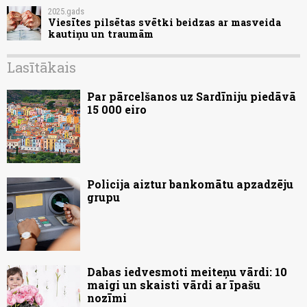
2025.gads
Viesītes pilsētas svētki beidzas ar masveida
kautiņu un traumām
Lasītākais
Par pārcelšanos uz Sardīniju piedāvā
15 000 eiro
Policija aiztur bankomātu apzadzēju
grupu
Dabas iedvesmoti meiteņu vārdi: 10
maigi un skaisti vārdi ar īpašu
nozīmi