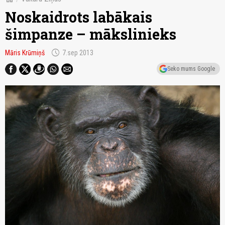
Noskaidrots labākais
šimpanze – mākslinieks
schedule
Māris Krūmiņš
7.sep 2013
Seko mums Google