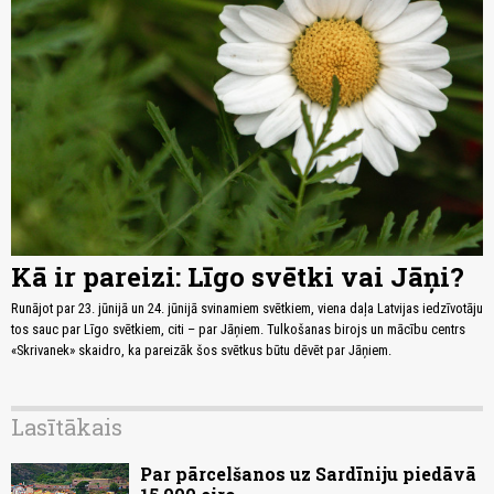
Kā ir pareizi: Līgo svētki vai Jāņi?
Runājot par 23. jūnijā un 24. jūnijā svinamiem svētkiem, viena daļa Latvijas iedzīvotāju
tos sauc par Līgo svētkiem, citi – par Jāņiem. Tulkošanas birojs un mācību centrs
«Skrivanek» skaidro, ka pareizāk šos svētkus būtu dēvēt par Jāņiem.
Lasītākais
Par pārcelšanos uz Sardīniju piedāvā