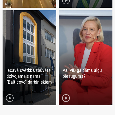
play_circle
volume_mute
Iecavā svētki: uzbūvēts
Vai VID gaidāms algu
dzīvojamais nams
pieaugums?
"Balticovo" darbiniekiem
play_circle
play_circle