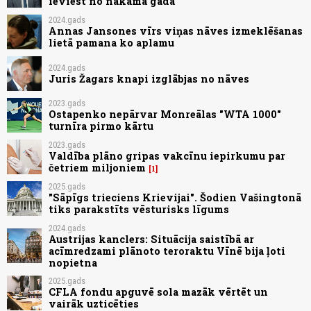
ieviest no nākamā gada
2024.gads
Annas Jansones vīrs viņas nāves izmeklēšanas
lietā pamana ko aplamu
2024.gads
Juris Žagars knapi izglābjas no nāves
2023.gads
Ostapenko nepārvar Monreālas "WTA 1000"
turnīra pirmo kārtu
2023.gads
Valdība plāno gripas vakcīnu iepirkumu par
četriem miljoniem
1
2025.gads
"Sāpīgs trieciens Krievijai". Šodien Vašingtonā
tiks parakstīts vēsturisks līgums
2024.gads
Austrijas kanclers: Situācija saistībā ar
acīmredzami plānoto teroraktu Vīnē bija ļoti
nopietna
2025.gads
CFLA fondu apguvē sola mazāk vērtēt un
vairāk uzticēties