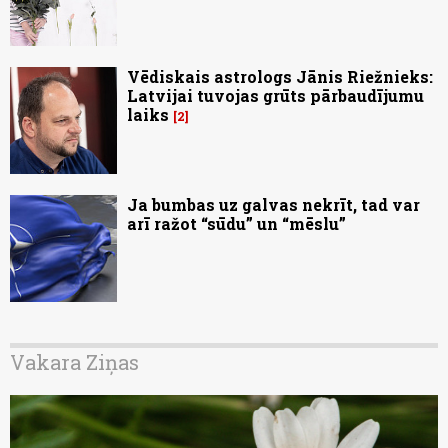
Vēdiskais astrologs Jānis Riežnieks:
Latvijai tuvojas grūts pārbaudījumu
laiks
2
Ja bumbas uz galvas nekrīt, tad var
arī ražot “sūdu” un “mēslu”
Vakara Ziņas