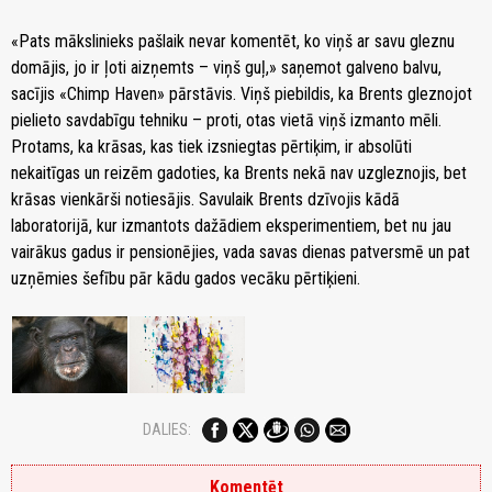
«Pats mākslinieks pašlaik nevar komentēt, ko viņš ar savu gleznu
domājis, jo ir ļoti aizņemts – viņš guļ,» saņemot galveno balvu,
sacījis «Chimp Haven» pārstāvis. Viņš piebildis, ka Brents gleznojot
pielieto savdabīgu tehniku – proti, otas vietā viņš izmanto mēli.
Protams, ka krāsas, kas tiek izsniegtas pērtiķim, ir absolūti
nekaitīgas un reizēm gadoties, ka Brents nekā nav uzgleznojis, bet
krāsas vienkārši notiesājis. Savulaik Brents dzīvojis kādā
laboratorijā, kur izmantots dažādiem eksperimentiem, bet nu jau
vairākus gadus ir pensionējies, vada savas dienas patversmē un pat
uzņēmies šefību pār kādu gados vecāku pērtiķieni.
DALIES:
Komentēt