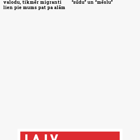
valodu, tikmēr migranti
“sūdu” un “mēslu”
lien pie mums pat pa alām