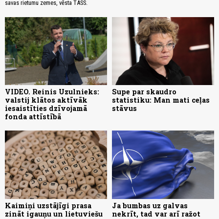
savas rietumu zemes, vēsta TASS.
VIDEO. Reinis Uzulnieks:
Supe par skaudro
valstij klātos aktīvāk
statistiku: Man mati ceļas
iesaistīties dzīvojamā
stāvus
fonda attīstībā
Kaimiņi uzstājīgi prasa
Ja bumbas uz galvas
zināt igauņu un lietuviešu
nekrīt, tad var arī ražot