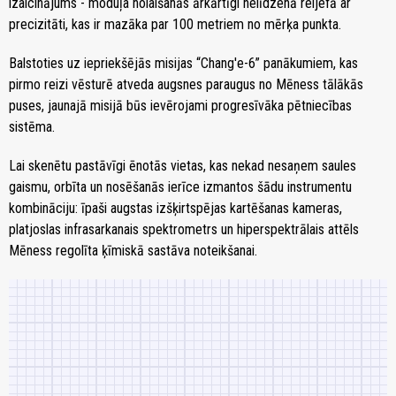
izaicinājums - moduļa nolaišanās ārkārtīgi nelīdzenā reljefā ar
precizitāti, kas ir mazāka par 100 metriem no mērķa punkta.
Balstoties uz iepriekšējās misijas “Chang'e-6” panākumiem, kas
pirmo reizi vēsturē atveda augsnes paraugus no Mēness tālākās
puses, jaunajā misijā būs ievērojami progresīvāka pētniecības
sistēma.
Lai skenētu pastāvīgi ēnotās vietas, kas nekad nesaņem saules
gaismu, orbīta un nosēšanās ierīce izmantos šādu instrumentu
kombināciju: īpaši augstas izšķirtspējas kartēšanas kameras,
platjoslas infrasarkanais spektrometrs un hiperspektrālais attēls
Mēness regolīta ķīmiskā sastāva noteikšanai.