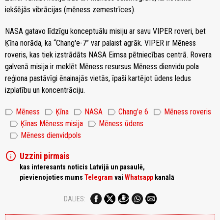
iekšējās vibrācijas (mēness zemestrīces).
NASA gatavo līdzīgu konceptuālu misiju ar savu VIPER roveri, bet
Ķīna norāda, ka “Chang'e-7” var palaist agrāk. VIPER ir Mēness
roveris, kas tiek izstrādāts NASA Eimsa pētniecības centrā. Rovera
galvenā misija ir meklēt Mēness resursus Mēness dienvidu pola
reģiona pastāvīgi ēnainajās vietās, īpaši kartējot ūdens ledus
izplatību un koncentrāciju.
label
label
label
label
label
Mēness
Ķīna
NASA
Chang'e 6
Mēness roveris
label
label
Ķīnas Mēness misija
Mēness ūdens
label
Mēness dienvidpols
info
Uzzini pirmais
kas interesants noticis Latvijā un pasaulē,
pievienojoties mums
Telegram
vai
Whatsapp
kanālā
DALIES: