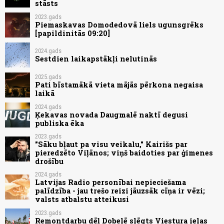
stāsts
2023.gads
Piemaskavas Domodedovā liels ugunsgrēks
[papildinitās 09:20]
2024.gads
Sestdien laikapstākļi nelutinās
2025.gads
Pati bīstamākā vieta mājās pērkona negaisa
laikā
2024.gads
Ķekavas novada Daugmalē naktī degusi
publiska ēka
2023.gads
"Sāku bļaut pa visu veikalu," Kairišs par
pieredzēto Viļānos; viņš baidoties par ģimenes
drošību
2024.gads
Latvijas Radio personībai nepieciešama
palīdzība - jau trešo reizi jāuzsāk cīņa ir vēzi;
valsts atbalstu atteikusi
2023.gads
Remontdarbu dēļ Dobelē slēgts Viestura ielas