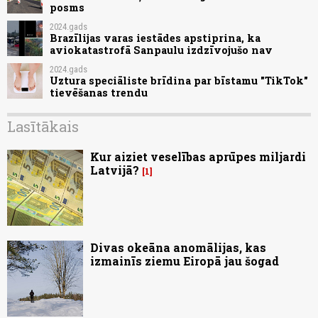
posms
2024.gads
Brazīlijas varas iestādes apstiprina, ka
aviokatastrofā Sanpaulu izdzīvojušo nav
2024.gads
Uztura speciāliste brīdina par bīstamu "TikTok"
tievēšanas trendu
Lasītākais
Kur aiziet veselības aprūpes miljardi
Latvijā?
1
Divas okeāna anomālijas, kas
izmainīs ziemu Eiropā jau šogad