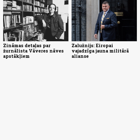
Zināmas detaļas par
Zalužnijs: Eiropai
žurnālista Vāveres nāves
vajadzīga jauna militārā
apstākļiem
alianse