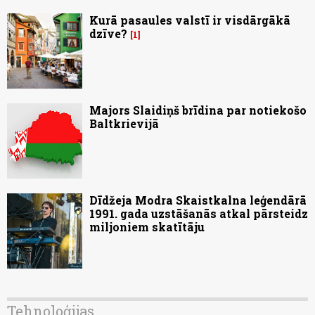
Kurā pasaules valstī ir visdārgākā
dzīve?
1
Majors Slaidiņš brīdina par notiekošo
Baltkrievijā
Dīdžeja Modra Skaistkalna leģendārā
1991. gada uzstāšanās atkal pārsteidz
miljoniem skatītāju
Tehnoloģijas