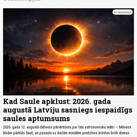
Kad Saule apklust: 2026. gada
augustā Latviju sasniegs iespaidīgs
saules aptumsums
2026. gada 12. augustā debesis pārvērtīsies par īstu astronomisku teātri — Mēness
lēnām pārklās Sauli, un pasaule uz dažām minūtēm piedzīvos krēslas brīdi dienas