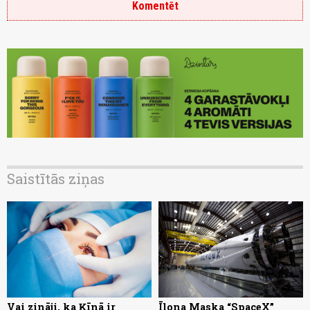
Komentēt
Saistītās ziņas
Vai zināji, ka Ķīnā ir
Īlona Maska “SpaceX”