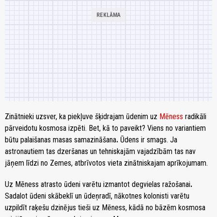
Zinātnieki uzsver, ka piekļuve šķidrajam ūdenim uz
Mēness
radikāli
pārveidotu kosmosa izpēti. Bet, kā to paveikt? Viens no variantiem
būtu palaišanas masas samazināšana
.
Ūdens ir smags. Ja
astronautiem tas dzeršanas un tehniskajām vajadzībām tas nav
jāņem līdzi no Zemes, atbrīvotos vieta zinātniskajam aprīkojumam.
Uz Mēness atrasto ūdeni varētu izmantot degvielas ražošanai
.
Sadalot ūdeni skābeklī un ūdeņradī, nākotnes kolonisti varētu
uzpildīt raķešu dzinējus tieši uz Mēness, kādā no bāzēm kosmosa