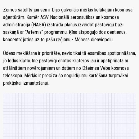
Zemes satelīts jau sen ir bijis galvenais mērķis lielākajām kosmosa
aģentūrām. Kamēr ASV Nacionālā aeronautikas un kosmosa
administrācija (NASA) izstrādā plānus izveidot pastāvīgu bāzi
saskaņā ar “Artemis” programmu, Ķīna atspoguļo šos centienus,
koncentrējoties uz to pašu reģionu - Mēness dienvidpolu.
Ūdens meklēšana ir prioritāte, nevis tikai tā esamības apstiprināšana,
jo ledus klātbūtne pastāvīgi ēnotos krāteros jau ir apstiprināta ar
attālinātiem novērojumiem un datiem no Džeimsa Veba kosmosa
teleskopa. Mērķis ir precīza šo noguldījumu kartēšana turpmākai
praktiskai izmantošanai.