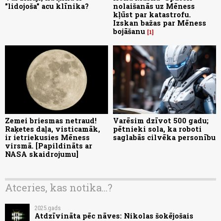
"lidojoša" acu klīnika?
nolaišanās uz Mēness
kļūst par katastrofu.
Izskan bažas par Mēness
bojāšanu
1
Zemei briesmas netraud!
Varēsim dzīvot 500 gadu;
Raķetes daļa, visticamāk,
pētnieki sola, ka roboti
ir ietriekusies Mēness
saglabās cilvēka personību
virsmā. [Papildināts ar
NASA skaidrojumu]
Atceries, kas notika...?
2025.gads
Atdzīvināta pēc nāves: Nikolas šokējošais