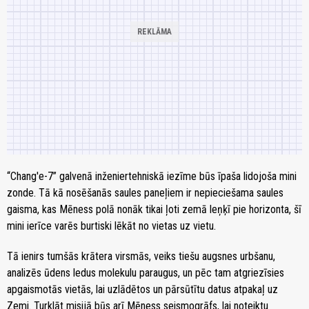
“Chang'e-7” galvenā inženiertehniskā iezīme būs īpaša lidojoša mini
zonde. Tā kā nosēšanās saules paneļiem ir nepieciešama saules
gaisma, kas Mēness polā nonāk tikai ļoti zemā leņķī pie horizonta, šī
mini ierīce varēs burtiski lēkāt no vietas uz vietu.
Tā ienirs tumšās krātera virsmās, veiks tiešu augsnes urbšanu,
analizēs ūdens ledus molekulu paraugus, un pēc tam atgriezīsies
apgaismotās vietās, lai uzlādētos un pārsūtītu datus atpakaļ uz
Zemi. Turklāt misijā būs arī Mēness seismogrāfs, lai noteiktu