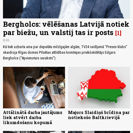
Bergholcs: vēlēšanas Latvijā notiek
par biežu, un valstij tas ir posts
1
8:45
Kā tiek uzburta aina par deputātu milzīgajām algām, TV24 raidījumā “Preses klubs”
skaidroja Rīgas domes Pilsētas attīstības komitejas priekšsēdētājs Edgars
Bergholcs (“Apvienotais saraksts”).
Attālinātā darba jautājums
Majors Slaidiņš brīdina par
liek atvērt darba
notiekošo Baltkrievijā
likumdošanu kopumā