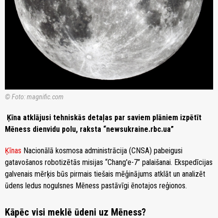
© Foto: magnific.com
Ķīna atklājusi tehniskās detaļas par saviem plāniem izpētīt
Mēness dienvidu polu, raksta “newsukraine.rbc.ua”
Ķīnas
Nacionālā kosmosa administrācija (CNSA) pabeigusi
gatavošanos robotizētās misijas “Chang'e-7” palaišanai. Ekspedīcijas
galvenais mērķis būs pirmais tiešais mēģinājums atklāt un analizēt
ūdens ledus nogulsnes Mēness pastāvīgi ēnotajos reģionos.
Kāpēc visi meklē ūdeni uz Mēness?