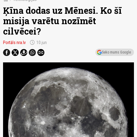
Ķīna dodas uz Mēnesi. Ko šī
misija varētu nozīmēt
cilvēcei?
schedule
Portāls nra.lv
10.jun
Seko mums Google