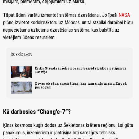
misijām, piemēram, ceļojumiem uz Marsu.
Tāpat ūdeni varētu izmantot sistēmas dzesēšanai
.
Jo īpaši
NASA
plāno izvietot kodolreaktoru uz Mēness, un tā stabilai darbībai būtu
nepieciešama uzticama dzesēšanas sistēma, kas balstīta uz
vietējiem ūdens resursiem.
ŠOBRĪD LASA
Ēriks Stendzenieks nosauc bezjēdzīgākos pētījumus
Latvijā
Divas okeāna anomālijas, kas izmainīs ziemu Eiropā
jau šogad
Kā darbosies “Chang'e-7”?
Ķīnas kosmosa kuģis dodas uz Šekletonas krātera reģionu. Lai gūtu
panākumus, inženieriem ir jāatrisina ļoti sarežģīts tehnisks