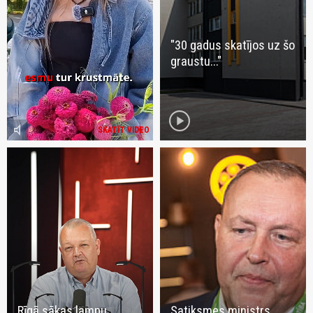
"30 gadus skatījos uz šo
graustu..."
play_circle
volume_mute
SKATĪT VIDEO
Rīgā sākas lampu
Satiksmes ministrs