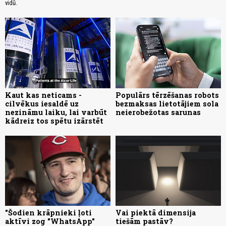
vidū.
Kaut kas neticams -
Populārs tērzēšanas robots
cilvēkus iesaldē uz
bezmaksas lietotājiem sola
nezināmu laiku, lai varbūt
neierobežotas sarunas
kādreiz tos spētu izārstēt
"Šodien krāpnieki ļoti
Vai piektā dimensija
aktīvi zog "WhatsApp"
tiešām pastāv?