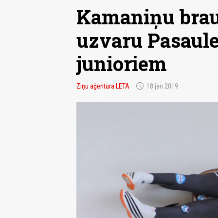
Kamaniņu brauc
uzvaru Pasaul
junioriem
schedule
Ziņu aģentūra LETA
18.jan 2019