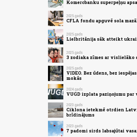
Komercbanku superpeļņu apsa
2025.gads
CFLA fondu apguvē sola mazāk
2025.gads
Lielbritānija sāk atteikt ukr
2025.gads
3 zodiaka zīmes ar vislielāk
2025.gads
VIDEO. Bez ūdens, bez iespēja
mokās
2024.gads
VUGD izplata paziņojumu par
2023.gads
Ciklona ietekmē otrdien Latvij
brīdinājums
2023.gads
7 padomi sirds labsajūtai vasa