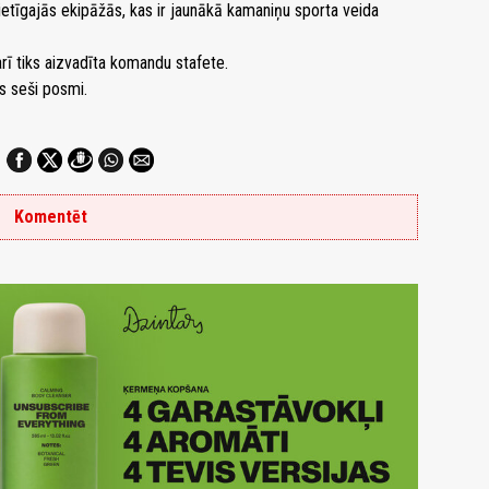
ietīgajās ekipāžās, kas ir jaunākā kamaniņu sporta veida
 arī tiks aizvadīta komandu stafete.
 seši posmi.
Komentēt