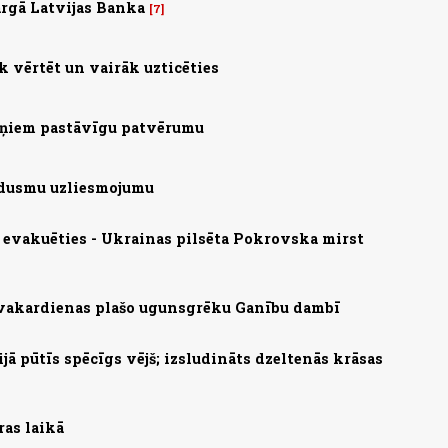
rgā Latvijas Banka
7
 vērtēt un vairāk uzticēties
aiņiem pastāvīgu patvērumu
o dusmu uzliesmojumu
s evakuēties - Ukrainas pilsēta Pokrovska mirst
 vakardienas plašo ugunsgrēku Ganību dambī
ā pūtīs spēcīgs vējš; izsludināts dzeltenās krāsas
ras laikā