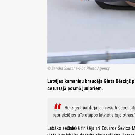
© Sandra Škutāne/F64 Photo Agency
Latvijas kamaniņu braucējs Gints Bērziņš 
ceturtajā posmā junioriem.
Bērziņš triumfēja jauniešu A sacensī
iepriekšējos trīs etapos latvietis bija otrais.
Labāko sešiniekā finišēja arī Eduards Ševics-M