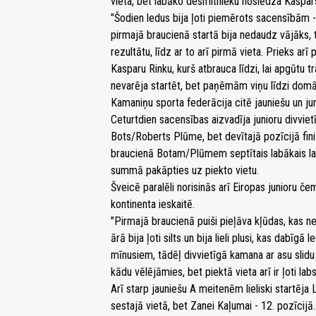
vieta, bet labāko desmitnieku noslēdza Kaspar
"Šodien ledus bija ļoti piemērots sacensībām -
pirmajā braucienā startā bija nedaudz vājāks, t
rezultātu, līdz ar to arī pirmā vieta. Prieks arī
Kasparu Rinku, kurš atbrauca līdzi, lai apgūtu t
nevarēja startēt, bet paņēmām viņu līdzi domā
Kamaniņu sporta federācija citē jauniešu un juni
Ceturtdien sacensības aizvadīja junioru divviet
Bots/Roberts Plūme, bet devītajā pozīcijā fin
braucienā Botam/Plūmem septītais labākais laik
summā pakāpties uz piekto vietu.
Šveicē paralēli norisinās arī Eiropas junioru č
kontinenta ieskaitē.
"Pirmajā braucienā puiši pieļāva kļūdas, kas neļ
ārā bija ļoti silts un bija lieli plusi, kas dabīg
mīnusiem, tādēļ divvietīgā kamana ar asu slidu 
kādu vēlējāmies, bet piektā vieta arī ir ļoti lab
Arī starp jauniešu A meitenēm lieliski startēja 
sestajā vietā, bet Zanei Kaļumai - 12. pozīcijā.