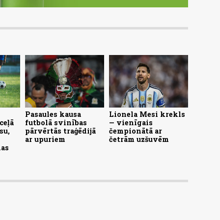
Pasaules kausa
Lionela Mesi krekls
ceļā
futbolā svinības
— vienīgais
su,
pārvērtās traģēdijā
čempionātā ar
ar upuriem
četrām uzšuvēm
kas