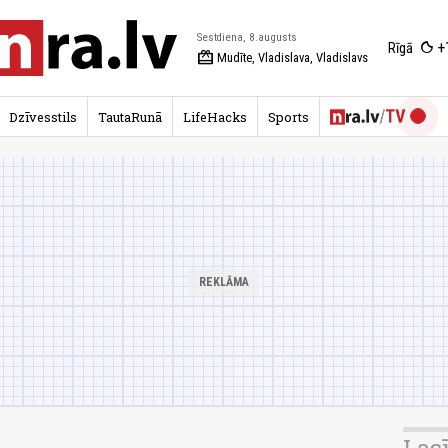
Sestdiena, 8.augusts
+
Rīgā
redeem
Mudīte, Vladislava, Vladislavs
Dzīvesstils
TautaRunā
LifeHacks
Sports