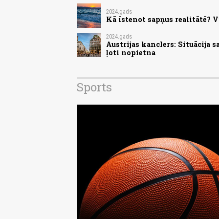
2024.gads
Kā īstenot sapņus realitātē? V
2024.gads
Austrijas kanclers: Situācija 
ļoti nopietna
Sports