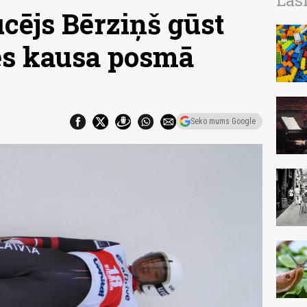
Las
ējs Bērziņš gūst
es kausa posmā
Seko mums Google