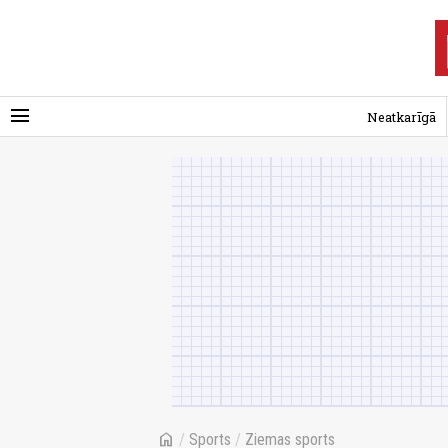
menu
Neatkarīgā
home
/
Sports
/
Ziemas sports