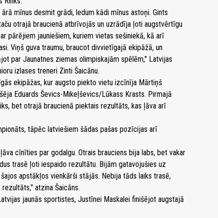
s Rinks.
 ārā mīnus desmit grādi, ledum kādi mīnus astoņi. Gints
aču otrajā braucienā atbrīvojās un uzrādīja ļoti augstvērtīgu
 par pārējiem jauniešiem, kuriem vietas sešiniekā, kā arī
rasi. Viņš guva traumu, braucot divvietīgajā ekipāžā, un
jot par Jaunatnes ziemas olimpiskajām spēlēm," Latvijas
oru izlases treneri Zinti Šaicānu.
īgās ekipāžas, kur augsto piekto vietu izcīnīja Mārtiņš
išēja Eduards Ševics-Mikeļševics/Lūkass Krasts. Pirmajā
s, bet otrajā braucienā piektais rezultāts, kas ļāva arī
empionāts, tāpēc latviešiem šādas pašas pozīcijas arī
āva cīnīties par godalgu. Otrais brauciens bija labs, bet vakar
ā ledus trasē ļoti iespaido rezultātu. Bijām gatavojušies uz
šajos apstākļos vienkārši stājās. Nebija tāds laiks trasē,
s rezultāts," atzina Šaicāns.
Latvijas jaunās sportistes, Justīnei Maskalei finišējot augstajā