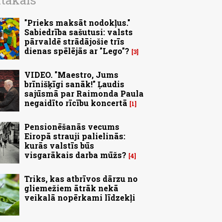
ītākais
"Prieks maksāt nodokļus."
Sabiedrība sašutusi: valsts
pārvaldē strādājošie trīs
dienas spēlējās ar "Lego"?
3
VIDEO. "Maestro, Jums
brīnišķīgi sanāk!" Ļaudis
sajūsmā par Raimonda Paula
negaidīto rīcību koncertā
1
Pensionēšanās vecums
Eiropā strauji palielinās:
kurās valstīs būs
visgarākais darba mūžs?
4
Triks, kas atbrīvos dārzu no
gliemežiem ātrāk nekā
veikalā nopērkami līdzekļi