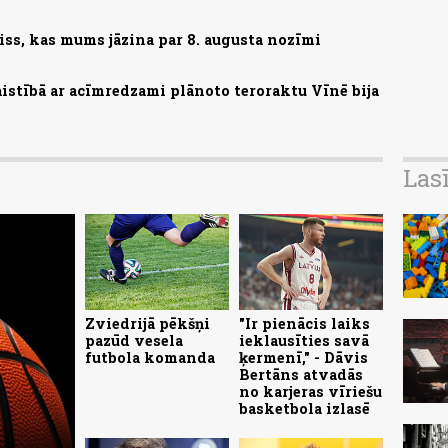
iss, kas mums jāzina par 8. augusta nozīmi
saistībā ar acīmredzami plānoto teroraktu Vīnē bija
Las
Zviedrijā pēkšņi
"Ir pienācis laiks
pazūd vesela
ieklausīties savā
futbola komanda
ķermenī," - Dāvis
Bertāns atvadās
no karjeras vīriešu
basketbola izlasē