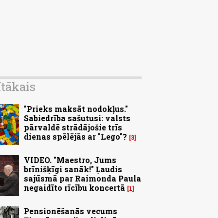
ītākais
"Prieks maksāt nodokļus."
Sabiedrība sašutusi: valsts
pārvaldē strādājošie trīs
dienas spēlējās ar "Lego"?
3
VIDEO. "Maestro, Jums
brīnišķīgi sanāk!" Ļaudis
sajūsmā par Raimonda Paula
negaidīto rīcību koncertā
1
Pensionēšanās vecums