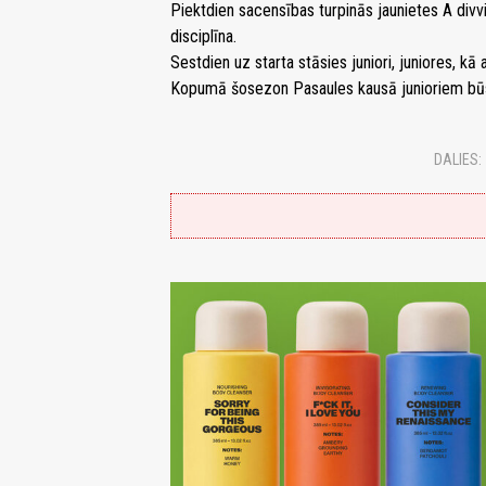
Piektdien sacensības turpinās jaunietes A divv
disciplīna.
Sestdien uz starta stāsies juniori, juniores, kā
Kopumā šosezon Pasaules kausā junioriem būs
DALIES: