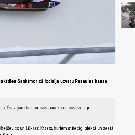
piektdien Sanktmoricā izcīnīja uzvaru Pasaules kausa
bās. Šis viņam bija pirmais panākums šosezon, jo
ikeļševics un Lūkass Krasts, kuriem attiecīgi piektā un sestā