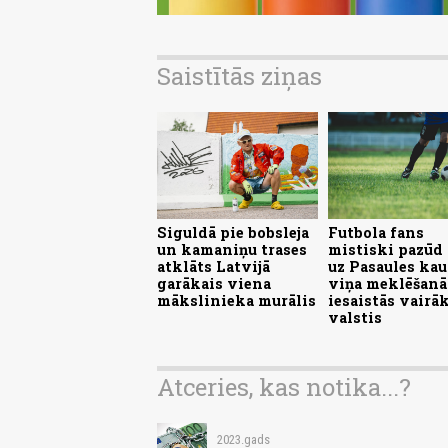
Saistītās ziņas
Siguldā pie bobsleja
Futbola fans
un kamaniņu trases
mistiski pazūd 
atklāts Latvijā
uz Pasaules kau
garākais viena
viņa meklēšanā
mākslinieka murālis
iesaistās vairā
valstis
Atceries, kas notika...?
2023.gads