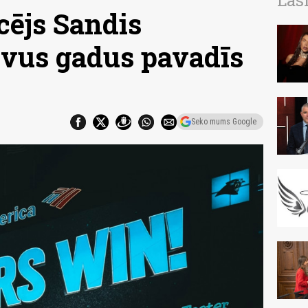
Las
cējs Sandis
ivus gadus pavadīs
Seko mums Google