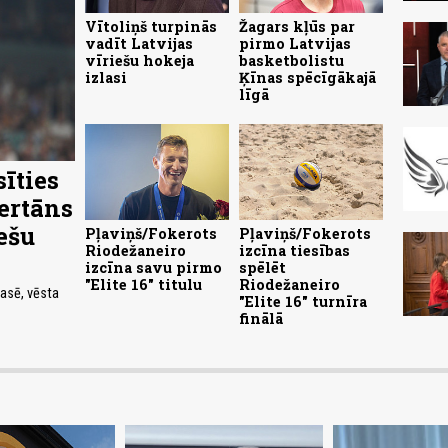
Vītoliņš turpinās
Žagars kļūs par
vadīt Latvijas
pirmo Latvijas
vīriešu hokeja
basketbolistu
izlasi
Ķīnas spēcīgākajā
līgā
sīties
Bertāns
ešu
Pļaviņš/Fokerots
Pļaviņš/Fokerots
Riodežaneiro
izcīna tiesības
izcīna savu pirmo
spēlēt
"Elite 16" titulu
Riodežaneiro
lasē, vēsta
"Elite 16" turnīra
finālā