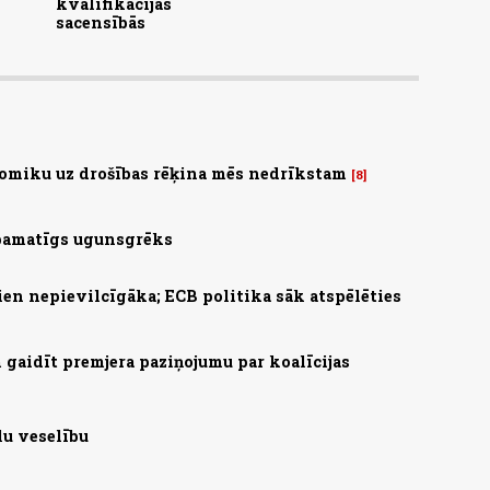
kvalifikācijas
sacensībās
omiku uz drošības rēķina mēs nedrīkstam
8
 pamatīgs ugunsgrēks
ien nepievilcīgāka; ECB politika sāk atspēlēties
gaidīt premjera paziņojumu par koalīcijas
lu veselību