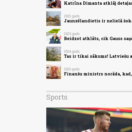
Katrīna Dimanta atklāj detaļa
2023.gads
Jaunzēlandietis ir nelielā šokā
2025.gads
Beidzot atklāts, cik Gauss saņē
2024.gads
Tas ir tikai sākums! Latviešu 
2023.gads
Finanšu ministrs norāda, kad, 
Sports