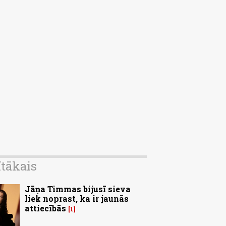
ītākais
Jāņa Timmas bijusī sieva
liek noprast, ka ir jaunās
attiecībās
1