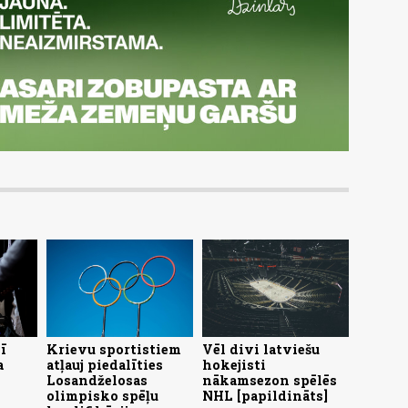
ī
Krievu sportistiem
Vēl divi latviešu
a
atļauj piedalīties
hokejisti
Losandželosas
nākamsezon spēlēs
olimpisko spēļu
NHL [papildināts]