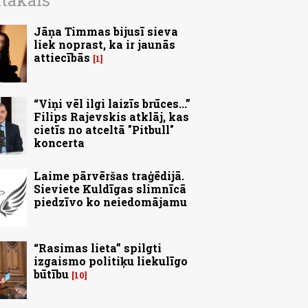
ītākais
Jāņa Timmas bijusī sieva
liek noprast, ka ir jaunās
attiecībās
1
“Viņi vēl ilgi laizīs brūces...”
Filips Rajevskis atklāj, kas
cietīs no atceltā "Pitbull"
koncerta
Laime pārvēršas traģēdijā.
Sieviete Kuldīgas slimnīcā
piedzīvo ko neiedomājamu
“Rasimas lieta” spilgti
izgaismo politiķu liekulīgo
būtību
10