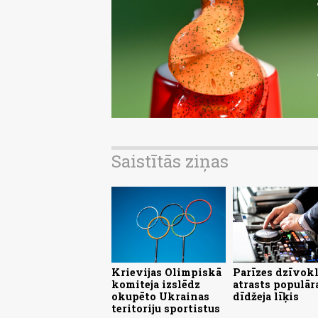
Saistītās ziņas
Krievijas Olimpiskā
Parīzes dzīvokl
komiteja izslēdz
atrasts populār
okupēto Ukrainas
dīdžeja līķis
teritoriju sportistus