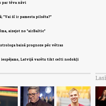
s par tēva nāvi
; "Vai šī ir pamesta pilsēta?"
ma, aizejot no "airBaltic"
astrologa baisā prognoze pēc vētras
iespējams, Latvijā varētu tikt celti nodokļi
Las