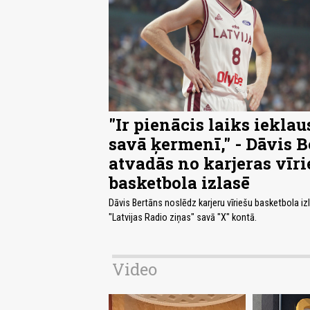
"Ir pienācis laiks ieklau
savā ķermenī," - Dāvis 
atvadās no karjeras vīri
basketbola izlasē
Dāvis Bertāns noslēdz karjeru vīriešu basketbola iz
"Latvijas Radio ziņas" savā "X" kontā.
Video