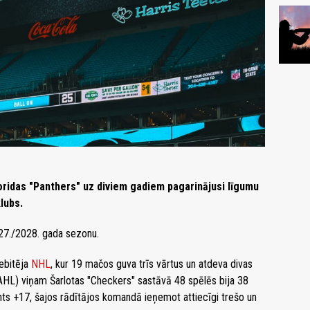
ridas "Panthers" uz diviem gadiem pagarinājusi līgumu
lubs.
027./2028. gada sezonu.
debitēja
NHL
, kur 19 mačos guva trīs vārtus un atdeva divas
(AHL) viņam Šarlotas "Checkers" sastāvā 48 spēlēs bija 38
ents +17, šajos rādītājos komandā ieņemot attiecīgi trešo un