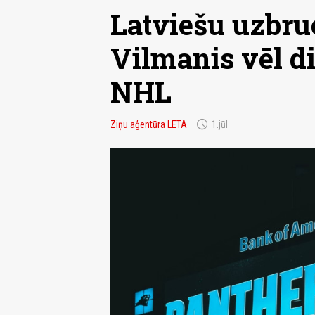
Latviešu uzbru
Vilmanis vēl d
NHL
schedule
Ziņu aģentūra LETA
1.jūl