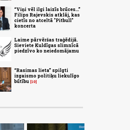
“Viņi vēl ilgi laizīs brūces...”
Filips Rajevskis atklāj, kas
cietīs no atceltā "Pitbull"
koncerta
Laime pārvēršas traģēdijā.
Sieviete Kuldīgas slimnīcā
piedzīvo ko neiedomājamu
“Rasimas lieta” spilgti
izgaismo politiķu liekulīgo
būtību
10