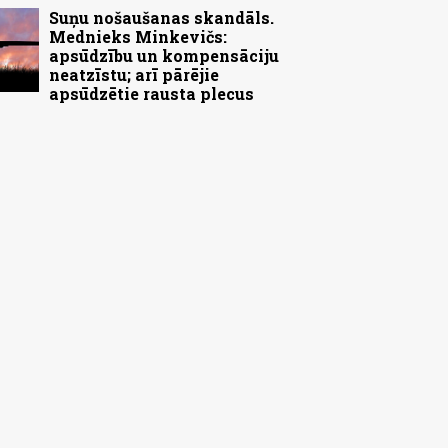
Suņu nošaušanas skandāls.
Mednieks Minkevičs:
apsūdzību un kompensāciju
neatzīstu; arī pārējie
apsūdzētie rausta plecus