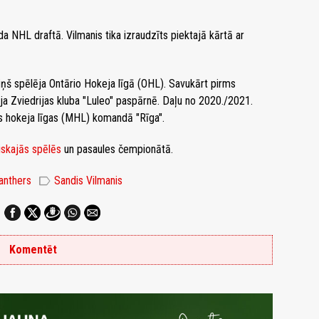
a NHL draftā. Vilmanis tika izraudzīts piektajā kārtā ar
š spēlēja Ontārio Hokeja līgā (OHL). Savukārt pirms
ja Zviedrijas kluba "Luleo" paspārnē. Daļu no 2020./2021.
s hokeja līgas (MHL) komandā "Rīga".
iskajās spēlēs
un pasaules čempionātā.
label
anthers
Sandis Vilmanis
Komentēt