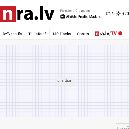
Piektdiena, 7.augusts
+20
Rīgā
redeem
Alfrēds, Fredis, Madars
Dzīvesstils
TautaRunā
LifeHacks
Sports