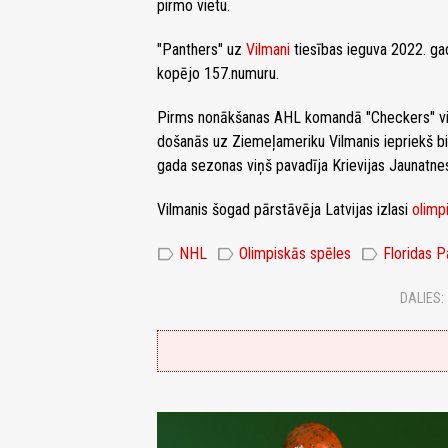
pirmo vietu.
"Panthers" uz
Vilmani
tiesības ieguva 2022. gad
kopējo 157.numuru.
Pirms nonākšanas AHL komandā "Checkers" viņ
došanās uz Ziemeļameriku Vilmanis iepriekš bi
gada sezonas viņš pavadīja Krievijas Jaunatne
Vilmanis šogad pārstāvēja Latvijas izlasi
olimp
label
label
label
NHL
Olimpiskās spēles
Floridas P
DALIES: