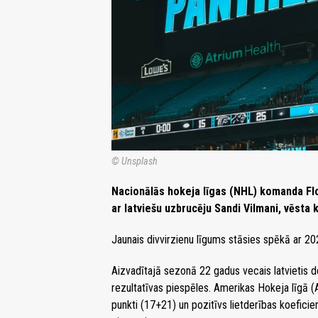
© Unsplash
Nacionālās hokeja līgas (NHL) komanda Flo
ar latviešu uzbrucēju Sandi Vilmani, vēsta k
Jaunais divvirzienu līgums stāsies spēkā ar 2
Aizvadītajā sezonā 22 gadus vecais latvietis 
rezultatīvas piespēles. Amerikas Hokeja līgā 
punkti (17+21) un pozitīvs lietderības koefici