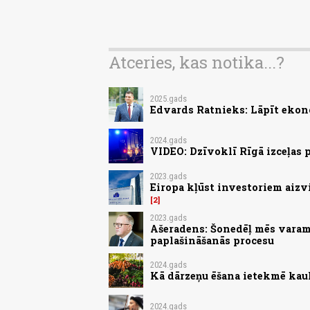
Atceries, kas notika...?
2025.gads
Edvards Ratnieks: Lāpīt ekon
2024.gads
VIDEO: Dzīvoklī Rīgā izceļas
2023.gads
Eiropa kļūst investoriem aizv
2
2023.gads
Ašeradens: Šonedēļ mēs varam 
paplašināšanās procesu
2024.gads
Kā dārzeņu ēšana ietekmē kau
2024.gads