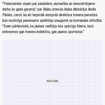
"Pateicamies viņam par pašatdevi, aizrautību un nenovērtējamo
darbu šo gadu garumā," par Bluku izteicās kluba dibinātājs Andis
Pikāns, cerot, ka arī turpmāk aizejošā direktora trenera pieredze
būs nozīmīgs pienesums spēlētāju izaugsmē un komandas attīstībā.
"Esam pārliecināti, ka jaunais vadītājs būs spēcīgs līderis, kurš
iedvesmos gan treneru kolektīvu, gan jaunos sportistus."