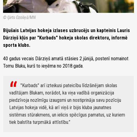
© Ģirts Ozoliņš/MN
Bijušais Latvijas hokeja izlases uzbrucējs un kapteinis Lauris
Dārziņš kļūs par "Kurbads" hokeja skolas direktoru, informē
sporta klubs.
40 gadus vecais Dārziņš amatā stāsies 2.jūnijā, postenī nomainot
Tomu Bluku, kurš to ieņēma no 2018.gada.
"Kurbads" arī izteikusi pateicību līdzšinējam skolas
vadītājam Blukam, norādot, ka viņa vadībā organizācija
piedzīvoja nozīmīgu izaugsmi un nostiprināja savu pozīciju
Latvijas hokeja vidē, kā arī viņš ir bijis kluba jaunatnes
sistēmas stūrakmens, un ielicis spēcīgus pamatus, uz kuriem
tiek balstīta turpmākā attīstību.