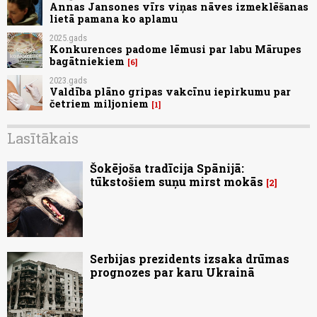
Annas Jansones vīrs viņas nāves izmeklēšanas
lietā pamana ko aplamu
2025.gads
Konkurences padome lēmusi par labu Mārupes
bagātniekiem
6
2023.gads
Valdība plāno gripas vakcīnu iepirkumu par
četriem miljoniem
1
Lasītākais
Šokējoša tradīcija Spānijā:
tūkstošiem suņu mirst mokās
2
Serbijas prezidents izsaka drūmas
prognozes par karu Ukrainā