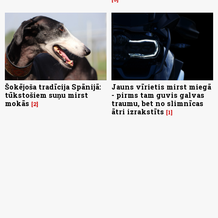
Šokējoša tradīcija Spānijā:
Jauns vīrietis mirst miegā
tūkstošiem suņu mirst
- pirms tam guvis galvas
mokās
traumu, bet no slimnīcas
2
ātri izrakstīts
1