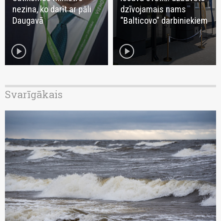
nezina, ko darīt ar pāli
dzīvojamais nams
Daugavā
"Balticovo" darbiniekiem
play_circle
play_circle
Svarīgākais