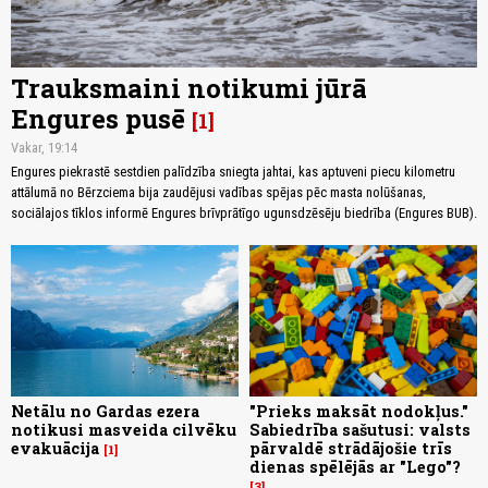
Trauksmaini notikumi jūrā
Engures pusē
1
Vakar, 19:14
Engures piekrastē sestdien palīdzība sniegta jahtai, kas aptuveni piecu kilometru
attālumā no Bērzciema bija zaudējusi vadības spējas pēc masta nolūšanas,
sociālajos tīklos informē Engures brīvprātīgo ugunsdzēsēju biedrība (Engures BUB).
Netālu no Gardas ezera
"Prieks maksāt nodokļus."
notikusi masveida cilvēku
Sabiedrība sašutusi: valsts
evakuācija
pārvaldē strādājošie trīs
1
dienas spēlējās ar "Lego"?
3