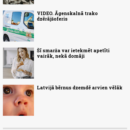
VIDEO. Āgenskalnā trako
dzērājšoferis
Šī smarža var ietekmēt apetīti
vairāk, nekā domāji
Latvijā bērnus dzemdē arvien vēlāk