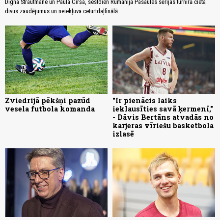
Digna Strautmane un Paula Cirša, sestdien Rumānijā Pasaules sērijas turnīrā cieta
divus zaudējumus un neiekļuva ceturtdaļfinālā.
Zviedrijā pēkšņi pazūd
"Ir pienācis laiks
vesela futbola komanda
ieklausīties savā ķermenī,"
- Dāvis Bertāns atvadās no
karjeras vīriešu basketbola
izlasē