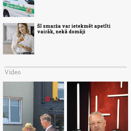
Šī smarža var ietekmēt apetīti
vairāk, nekā domāji
Video