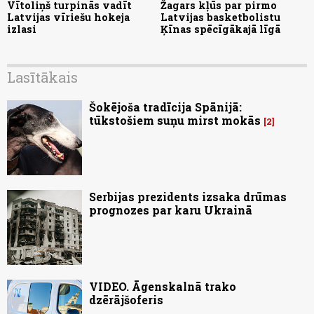
Vītoliņš turpinās vadīt
Žagars kļūs par pirmo
Latvijas vīriešu hokeja
Latvijas basketbolistu
izlasi
Ķīnas spēcīgākajā līgā
Lasītākais
Šokējoša tradīcija Spānijā:
tūkstošiem suņu mirst mokās
2
Serbijas prezidents izsaka drūmas
prognozes par karu Ukrainā
VIDEO. Āgenskalnā trako
dzērājšoferis