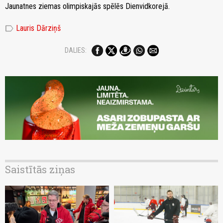
Jaunatnes ziemas olimpiskajās spēlēs Dienvidkorejā.
label
Lauris Dārziņš
DALIES:
Saistītās ziņas