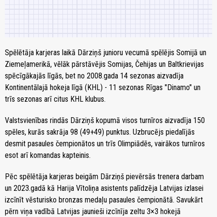
Spēlētāja karjeras laikā Dārziņš junioru vecumā spēlējis Somijā un
Ziemeļamerikā, vēlāk pārstāvējis Somijas, Čehijas un Baltkrievijas
spēcīgākajās līgās, bet no 2008.gada 14 sezonas aizvadīja
Kontinentālajā hokeja līgā (KHL) - 11 sezonas Rīgas "Dinamo" un
trīs sezonas arī citus KHL klubus.
Valstsvienības rindās Dārziņš kopumā visos turnīros aizvadīja 150
spēles, kurās sakrāja 98 (49+49) punktus. Uzbrucējs piedalījās
desmit pasaules čempionātos un trīs Olimpiādēs, vairākos turnīros
esot arī komandas kapteinis.
Pēc spēlētāja karjeras beigām Dārziņš pievērsās trenera darbam
un 2023.gadā kā Harija Vītoliņa asistents palīdzēja Latvijas izlasei
izcīnīt vēsturisko bronzas medaļu pasaules čempionātā. Savukārt
pērn viņa vadībā Latvijas jaunieši izcīnīja zeltu 3×3 hokejā