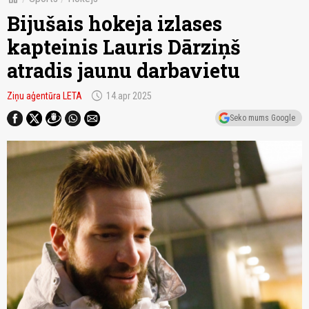
Bijušais hokeja izlases
kapteinis Lauris Dārziņš
atradis jaunu darbavietu
schedule
Ziņu aģentūra LETA
14.apr 2025
Seko mums Google