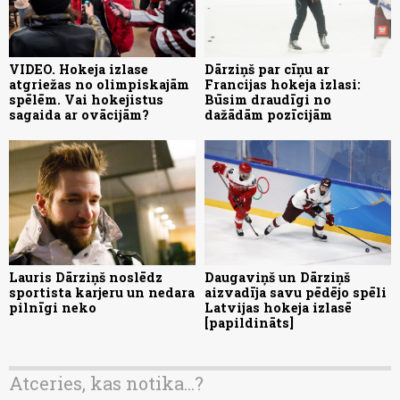
VIDEO. Hokeja izlase
Dārziņš par cīņu ar
atgriežas no olimpiskajām
Francijas hokeja izlasi:
spēlēm. Vai hokejistus
Būsim draudīgi no
sagaida ar ovācijām?
dažādām pozīcijām
Lauris Dārziņš noslēdz
Daugaviņš un Dārziņš
sportista karjeru un nedara
aizvadīja savu pēdējo spēli
pilnīgi neko
Latvijas hokeja izlasē
[papildināts]
Atceries, kas notika...?