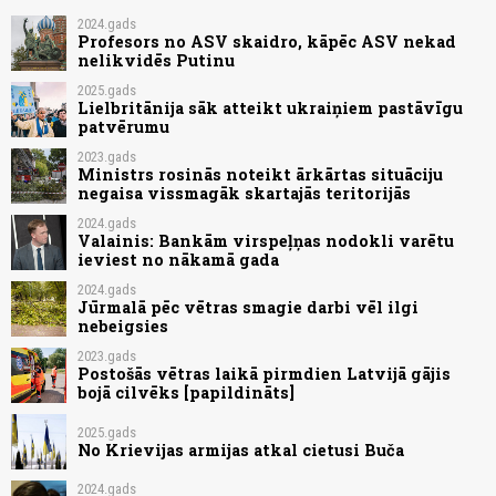
2024.gads
Profesors no ASV skaidro, kāpēc ASV nekad
nelikvidēs Putinu
2025.gads
Lielbritānija sāk atteikt ukraiņiem pastāvīgu
patvērumu
2023.gads
Ministrs rosinās noteikt ārkārtas situāciju
negaisa vissmagāk skartajās teritorijās
2024.gads
Valainis: Bankām virspeļņas nodokli varētu
ieviest no nākamā gada
2024.gads
Jūrmalā pēc vētras smagie darbi vēl ilgi
nebeigsies
2023.gads
Postošās vētras laikā pirmdien Latvijā gājis
bojā cilvēks [papildināts]
2025.gads
No Krievijas armijas atkal cietusi Buča
2024.gads