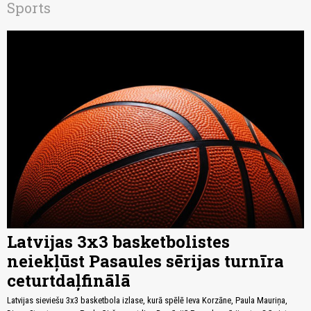
Sports
Latvijas 3x3 basketbolistes
neiekļūst Pasaules sērijas turnīra
ceturtdaļfinālā
Latvijas sieviešu 3x3 basketbola izlase, kurā spēlē Ieva Korzāne, Paula Mauriņa,