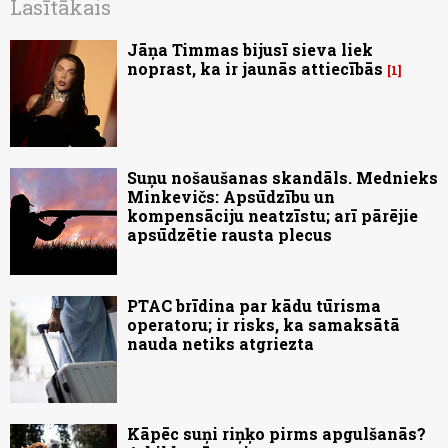
Lasītākais
Jāņa Timmas bijusī sieva liek
noprast, ka ir jaunās attiecībās
1
Suņu nošaušanas skandāls. Mednieks
Minkevičs: Apsūdzību un
kompensāciju neatzīstu; arī pārējie
apsūdzētie rausta plecus
PTAC brīdina par kādu tūrisma
operatoru; ir risks, ka samaksātā
nauda netiks atgriezta
Kāpēc suņi riņķo pirms apgulšanās?