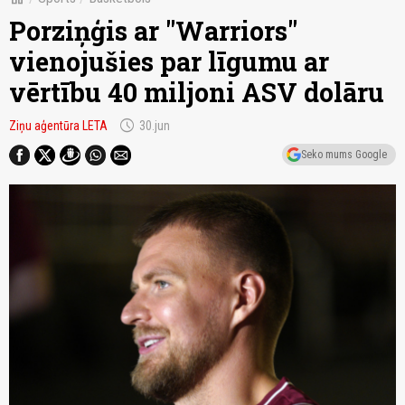
Porziņģis ar "Warriors"
vienojušies par līgumu ar
vērtību 40 miljoni ASV dolāru
schedule
Ziņu aģentūra LETA
30.jun
Seko mums Google