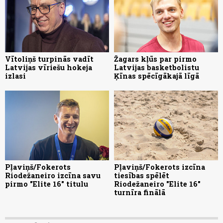
Vītoliņš turpinās vadīt
Žagars kļūs par pirmo
Latvijas vīriešu hokeja
Latvijas basketbolistu
izlasi
Ķīnas spēcīgākajā līgā
Pļaviņš/Fokerots
Pļaviņš/Fokerots izcīna
Riodežaneiro izcīna savu
tiesības spēlēt
pirmo "Elite 16" titulu
Riodežaneiro "Elite 16"
turnīra finālā