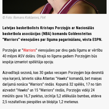
© Foto: Romans Kokšarovs, F64
Latvijas basketbolists Kristaps Porziņģis ar Nacionālās
basketbola asociācijas (NBA) komandu Goldensteitas
"Warriors" vienojušies par līguma pagarināšanu, vēsta ESPN.
Porziņģis ar "
Warriors
" vienojušies par divu gadu līgumu ar vērtību
40 miljoni ASV dolāru. Otrajā no līguma gadiem Porziņģim būs
iespēja izmantot spēlētāja opciju.
Aizvadītajā sezonā, kas 30 gadus vecajam Porziņģim bija desmitā
viņa karjerā, latvietis sāka Atlantas "Hawks" komandā, bet maiņas
darījumā nonāca "Warriors" rindās. Kopumā 32 spēlēs, 17 no tām
aizvadot "Hawks" un 15 "Warriors" rindās, Porziņģis vidēji 24
minūtēs guva 16,7 punktus, izcīnīja 5,2 atlēkušās bumbas, atdeva
2,5 rezultatīvas piespēles un bloķēja 1,2 metienus.