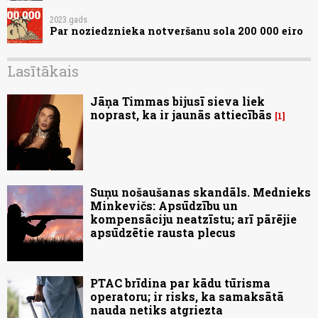
2023.gads
Par noziedznieka notveršanu sola 200 000 eiro
Lasītākais
Jāņa Timmas bijusī sieva liek
noprast, ka ir jaunās attiecībās
1
Suņu nošaušanas skandāls. Mednieks
Minkevičs: Apsūdzību un
kompensāciju neatzīstu; arī pārējie
apsūdzētie rausta plecus
PTAC brīdina par kādu tūrisma
operatoru; ir risks, ka samaksātā
nauda netiks atgriezta