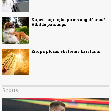
Kāpēc suņi riņķo pirms apgulšanās?
Atbilde pārsteigs
Eiropā plosās ekstrēms karstums
Sports