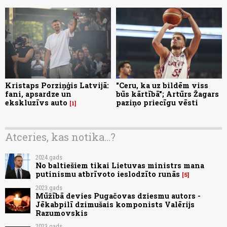
Kristaps Porziņģis Latvijā:
"Ceru, ka uz bildēm viss
fani, apsardze un
būs kārtībā"; Artūrs Žagars
ekskluzīvs auto
paziņo priecīgu vēsti
1
Atceries, kas notika...?
2024.gads
No baltiešiem tikai Lietuvas ministrs mana
putinismu atbrīvoto ieslodzīto runās
5
2023.gads
Mūžībā devies Pugačovas dziesmu autors -
Jēkabpilī dzimušais komponists Valērijs
Razumovskis
2023.gads