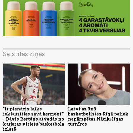
Saistītās ziņas
"Ir pienācis laiks
Latvijas 3x3
ieklausīties savā ķermenī,"
basketbolistes Rīgā paliek
- Dāvis Bertāns atvadās no
nepārspētas Nāciju līgas
karjeras vīriešu basketbola
turnīros
izlasē