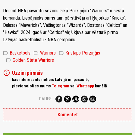
Desmit NBA pavadīto sezonu laikā Porziņģim "Warriors" ir sestā
komanda. Liepājnieks pirms tam pārstāvēja arī Ņujorkas "Knicks",
Dalasas "Mavericks", Vašingtonas "Wizards", Bostonas "Celtics" un
"Hawks". 2024. gadā ar "Celtics" viņš kļuva par vēsturē pirmo
Latvijas basketbolistu - NBA čempionu.
label
label
label
Basketbols
Warriors
Kristaps Porziņģis
label
Golden State Warriors
info
Uzzini pirmais
kas interesants noticis Latvijā un pasaulē,
pievienojoties mums
Telegram
vai
Whatsapp
kanālā
DALIES:
Komentēt