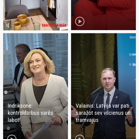
play_circle
volume_mute
SKATĪT VAIRĀK
Indriksone:
Valainis: Latvija var pati
kontroldarbus varēs
saražot sev vilcienus un
labot!
tramvajus