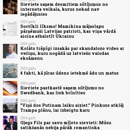
Sieviete saņem desmitiem sūtījumus no
interneta veikala, kurus nekad nav
iegādājusies
2025.gads
Soctīkli līksmo! Mamikina mājaslapu
pārņēmuši Latvijas patrioti, kas viņa vārdā
aicina atbalstīt Ukrainu
2023.gads
Kolāts trāpīgi izsakās par skandalozo video ar
večiņu, kuru nogādā uz latviešu valodas
eksāmenu
2023.gads
4 fakti, kā jūras ūdens ietekmē ādu un matus
2024.gads
Sieviete pastkastē saņem sūtījumu no
Swedbank, kas liek brīnīties
2024.gads
"Viņš dos Putinam laiku aiziet." Pinkuss atklāj
Trampa plānu, lai izbeigtu karu
2024.gads
Oļegs Fils par savu mīļoto sievieti: Mūsu
satikšanās nebija pārāk romantiska