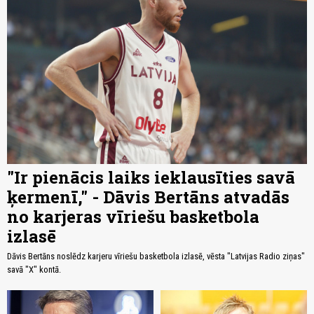
"Ir pienācis laiks ieklausīties savā
ķermenī," - Dāvis Bertāns atvadās
no karjeras vīriešu basketbola
izlasē
Dāvis Bertāns noslēdz karjeru vīriešu basketbola izlasē, vēsta "Latvijas Radio ziņas"
savā "X" kontā.