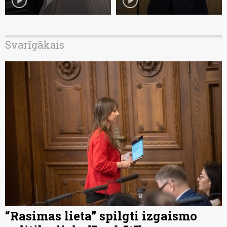
play_circle
play_circle
Svarīgākais
“Rasimas lieta” spilgti izgaismo