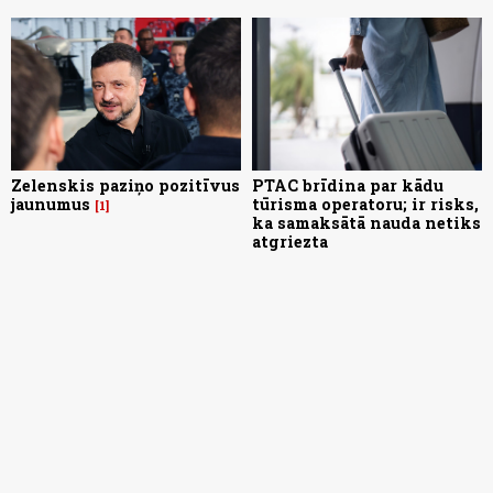
Zelenskis paziņo pozitīvus
PTAC brīdina par kādu
jaunumus
tūrisma operatoru; ir risks,
1
ka samaksātā nauda netiks
atgriezta