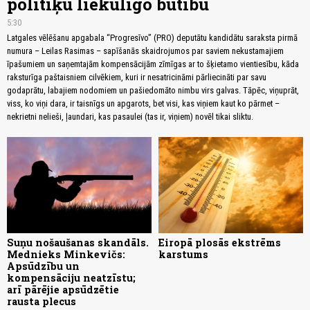
politiķu liekulīgo būtību
5:30
Latgales vēlēšanu apgabala “Progresīvo” (PRO) deputātu kandidātu saraksta pirmā
numura – Leilas Rasimas – sapīšanās skaidrojumos par saviem nekustamajiem
īpašumiem un saņemtajām kompensācijām zīmīgas ar to šķietamo vientiesību, kāda
raksturīga paštaisniem cilvēkiem, kuri ir nesatricināmi pārliecināti par savu
godaprātu, labajiem nodomiem un pašiedomāto nimbu virs galvas. Tāpēc, viņuprāt,
viss, ko viņi dara, ir taisnīgs un apgarots, bet visi, kas viņiem kaut ko pārmet –
nekrietni nelieši, ļaundari, kas pasaulei (tas ir, viņiem) novēl tikai sliktu.
Suņu nošaušanas skandāls.
Eiropā plosās ekstrēms
Mednieks Minkevičs:
karstums
Apsūdzību un
kompensāciju neatzīstu;
arī pārējie apsūdzētie
rausta plecus