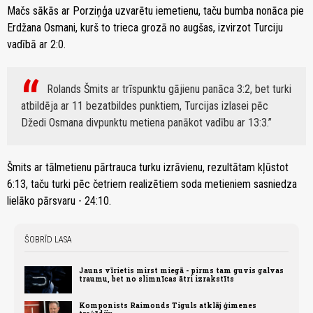
Mačs sākās ar Porziņģa uzvarētu iemetienu, taču bumba nonāca pie
Erdžana Osmani, kurš to trieca grozā no augšas, izvirzot Turciju
vadībā ar 2:0.
Rolands Šmits ar trīspunktu gājienu panāca 3:2, bet turki
atbildēja ar 11 bezatbildes punktiem, Turcijas izlasei pēc
Džedi Osmana divpunktu metiena panākot vadību ar 13:3.
Šmits ar tālmetienu pārtrauca turku izrāvienu, rezultātam kļūstot
6:13, taču turki pēc četriem realizētiem soda metieniem sasniedza
lielāko pārsvaru - 24:10.
ŠOBRĪD LASA
Jauns vīrietis mirst miegā - pirms tam guvis galvas
traumu, bet no slimnīcas ātri izrakstīts
Komponists Raimonds Tiguls atklāj ģimenes