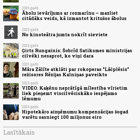
2025.gads
Ābolu ievārījums ar rozmarīnu – mazliet
citādāks veids, kā izmantot kritušos ābolus
2025.gads
No kinoteātra jumta nokrīt sieviete
2025.gads
Ģirts Rungainis: Šobrīd Satiksmes ministrijas
cilvēki nesaprot, ko viņi dara
2023.gads
Māra Zālīte atklāti par rokoperas "Lāčplēsis"
režisores Rēzijas Kalniņas paveikto
2025.gads
VIDEO. Kaķēnu neprātīgā mīlestība vīrietim
liek pieņemt viscilvēciskāko iespējamo
lēmumu
2024.gads
Hipotekāro aizņēmumu kompensācijas šogad
varētu sasniegt 100 miljonus eiro
Lasītākais