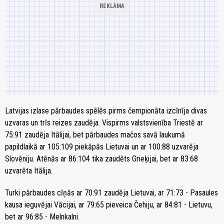
Latvijas izlase pārbaudes spēlēs pirms čempionāta izcīnīja divas
uzvaras un trīs reizes zaudēja. Vispirms valstsvienība Triestē ar
75:91 zaudēja Itālijai, bet pārbaudes mačos savā laukumā
papildlaikā ar 105:109 piekāpās Lietuvai un ar 100:88 uzvarēja
Slovēniju. Atēnās ar 86:104 tika zaudēts Grieķijai, bet ar 83:68
uzvarēta Itālija.
Turki pārbaudes cīņās ar 70:91 zaudēja Lietuvai, ar 71:73 - Pasaules
kausa ieguvējai Vācijai, ar 79:65 pieveica Čehiju, ar 84:81 - Lietuvu,
bet ar 96:85 - Melnkalni.