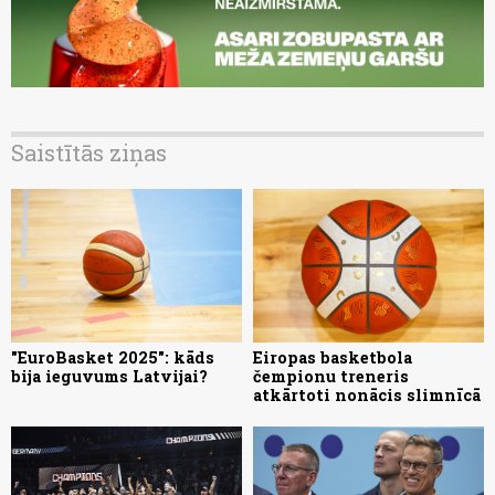
Saistītās ziņas
"EuroBasket 2025": kāds
Eiropas basketbola
bija ieguvums Latvijai?
čempionu treneris
atkārtoti nonācis slimnīcā