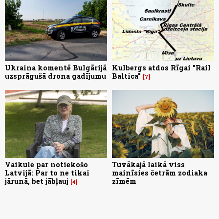
Ukraina komentē Bulgārijā
Kulbergs atdos Rīgai "Rail
uzsprāgušā drona gadījumu
Baltica"
7
Vaikule par notiekošo
Tuvākajā laikā viss
Latvijā: Par to ne tikai
mainīsies četrām zodiaka
jārunā, bet jābļauj
zīmēm
4