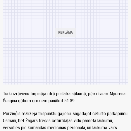
Turki izrāvienu turpināja otrā puslaika sākumā, pēc diviem Alperena
Šengina gūtiem groziem panākot 51:39.
Porziņģis realizēja trīspunktu gājienu, sagādājot ceturto pārkāpumu
Osmani, bet Žagars trešās ceturtdaļas vidū pameta laukumu,
vēršoties pie komandas medicīnas personāla, un laukumā vairs