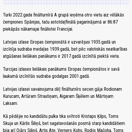
Turki 2022.gada finālturnīrā A grupā ieņēma otro vietu aiz vēlākās
čempiones Spānijas, taču astotdaļfinālā pagarinājumā ar 86:87
piekāpās nākamajai finālistei Francijai.
Latvijas izlase Eiropas čempionātā ir uzvarējusi 1935.gadā un
izcīnīja sudraba medaļas 1939.gadā, bet pēc valstiskās neatkarības
atgūšanas lielākais panākums ir 2017.gadā izcīnītā piektā vieta.
Turcijas izlases lielākais panākums Eiropas čempionātos ir savā
laukumā izcīnītās sudraba godalgas 2001.gadā.
Latvijas izlasei savainojuma dēļ finālturnīrs secen gāja Rodionam
Kurucam, Artūram Strautiņam, Aigaram Šķēlem un Mārtiņam
Laksam.
Kā pēdējie no kandidātu pulka tika svītroti Kristaps Ķilps, Toms
Skuja un Kārlis Šiliņš, bet sagatavošanās posmā starp kandidātiem
bija arī Ojārs Siliņš, Artis Ate, Verners Kohs, Rodijs Mačoha, Toms