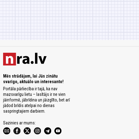
Mēs strādājam, lai Jūs zinātu
svarīgo, aktuālo un interesanto!
Portāla pārliecība ir tajā, ka nav
mazsvarīgu lietu – lasītājs ir ne vien
jāinformē, jābrīdina un jāizglīto, bet arī
jādod brīdis atelpai no dienas
saspringtajiem darbiem.
Sazinies ar mums: