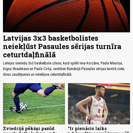
Latvijas 3x3 basketbolistes
neiekļūst Pasaules sērijas turnīra
ceturtdaļfinālā
Latvijas sieviešu 3x3 basketbola izlase, kurā spēlē Ieva Korzāne, Paula Mauriņa,
Digna Strautmane un Paula Cirša, sestdien Rumānijā Pasaules sērijas turnīrā cieta
divus zaudējumus un neiekļuva ceturtdaļfinālā.
Zviedrijā pēkšņi pazūd
"Ir pienācis laiks