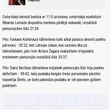
traģēdiju
Ceturtdaļu latvieši beidza ar 11:0 izrāvienu, ceturtdaļu noslēdzot
Riharda Lomaža divpunktu metienu pēdējā sekundē, rezultātā
pietuvojoties līdz 21:24.
Pēc Furkana Korkmaza tālmetiena turki atkal panāca desmit punktu
pārsvaru - 32:22, bet Latvijas izlase, kas uzsvaru lika uz
tālmetieniem, pēc trim Artūra Žagara realizētiem trīspunktu
metieniem pietuvojās rezultātā līdz 33:37.
Pēc Daira Bertāna tālmetiena mājinieki pietuvojās līdz triju punktu
deficītam - 39:42, taču puslaika beigās trešo personisko piezīmi
nopelnīja Šmits, un turki pabeidza puslaiku ar vēl pieciem gūtiem
punktiem.