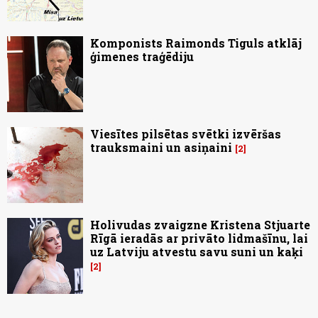
Komponists Raimonds Tiguls atklāj
ģimenes traģēdiju
Viesītes pilsētas svētki izvēršas
trauksmaini un asiņaini
2
Holivudas zvaigzne Kristena Stjuarte
Rīgā ieradās ar privāto lidmašīnu, lai
uz Latviju atvestu savu suni un kaķi
2