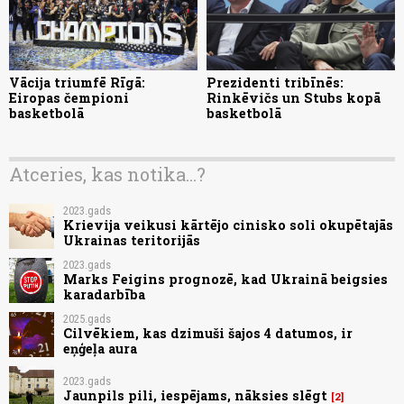
Vācija triumfē Rīgā:
Prezidenti tribīnēs:
Eiropas čempioni
Rinkēvičs un Stubs kopā
basketbolā
basketbolā
Atceries, kas notika...?
2023.gads
Krievija veikusi kārtējo cinisko soli okupētajās
Ukrainas teritorijās
2023.gads
Marks Feigins prognozē, kad Ukrainā beigsies
karadarbība
2025.gads
Cilvēkiem, kas dzimuši šajos 4 datumos, ir
eņģeļa aura
2023.gads
Jaunpils pili, iespējams, nāksies slēgt
2