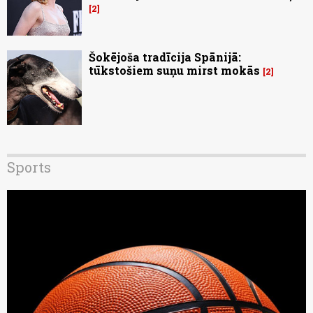
2
Šokējoša tradīcija Spānijā:
tūkstošiem suņu mirst mokās
2
Sports