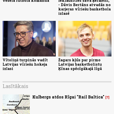
vesela futbola komanda
ieklausīties savā ķermenī,"
- Dāvis Bertāns atvadās no
karjeras vīriešu basketbola
izlasē
Vītoliņš turpinās vadīt
Žagars kļūs par pirmo
Latvijas vīriešu hokeja
Latvijas basketbolistu
izlasi
Ķīnas spēcīgākajā līgā
Lasītākais
Kulbergs atdos Rīgai "Rail Baltica"
7