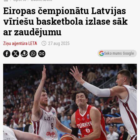
Eiropas čempionātu Latvijas
vīriešu basketbola izlase sāk
ar zaudējumu
schedule
Ziņu aģentūra LETA
27.aug 2025
Seko mums Google