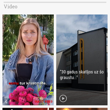
Video
"30 gadus skatījos uz šo
graustu..."
play_circle
volume_mute
SKATĪT VIDEO