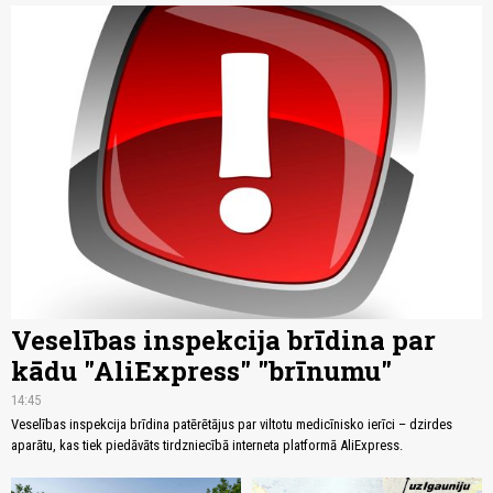
Veselības inspekcija brīdina par
kādu "AliExpress" "brīnumu"
14:45
Veselības inspekcija brīdina patērētājus par viltotu medicīnisko ierīci – dzirdes
aparātu, kas tiek piedāvāts tirdzniecībā interneta platformā AliExpress.