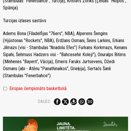
(Stambulas "Fenerbahce", Turcija), Kristers Zoriks (Ļeidas "Hiopos",
Spānija).
Turcijas izlases sastāvs
Adems Bona (Filadelfijas "76ers", NBA), Alperens Šengins
(Hjūstonas "Rockets", NBA), Erdžans Osmani, Šeins Larkins, Erkans
Jilmazs (visi - Stambulas "Anadolu Efes") Furkans Korkmazs, Kenans
Sipahi, Šehmuss Hadzers visi - "Bahcesehir Koleji"), Onuralps Bitims
(Minhenes "Bayern", Vācija), Emeris Faruks Jurtsevens, Džedi
Osmans (abi - Atēnu "Panathinaikos", Grieķija), Sertačs Šanli
(Stambulas "Fenerbahce").
label
Eiropas čempionāts basketbolā
DALIES: