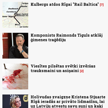
Kulbergs atdos Rīgai "Rail Baltica"
7
Komponists Raimonds Tiguls atklāj
ģimenes traģēdiju
Viesītes pilsētas svētki izvēršas
trauksmaini un asiņaini
2
Holivudas zvaigzne Kristena Stjuarte
Rīgā ieradās ar privāto lidmašīnu, lai
uz Latviju atvestu savu suni un kaķi