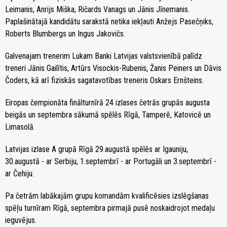
Leimanis, Anrijs Miška, Ričards Vanags un Jānis Jīnemanis.
Paplašinātajā kandidātu sarakstā netika iekļauti Anžejs Pasečņiks,
Roberts Blumbergs un Ingus Jakovičs.
Galvenajam trenerim Lukam Banki Latvijas valstsvienībā palīdz
treneri Jānis Gailītis, Artūrs Visockis-Rubenis, Žanis Peiners un Dāvis
Čoders, kā arī fiziskās sagatavotības treneris Oskars Ernšteins.
Eiropas čempionāta finālturnīrā 24 izlases četrās grupās augusta
beigās un septembra sākumā spēlēs Rīgā, Tamperē, Katovicē un
Limasolā.
Latvijas izlase A grupā Rīgā 29.augustā spēlēs ar Igauniju,
30.augustā - ar Serbiju, 1.septembrī - ar Portugāli un 3.septembrī -
ar Čehiju.
Pa četrām labākajām grupu komandām kvalificēsies izslēgšanas
spēļu turnīram Rīgā, septembra pirmajā pusē noskaidrojot medaļu
ieguvējus.