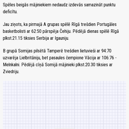
Spēles beigās mājiniekiem nedaudz izdevās samazināt punktu
deficītu.
Jau ziņots, ka pirmajā A grupas spēlē Rīgā trešdien Portugāles
basketbolisti ar 62:50 pārspēja Čehiju. Pēdējā dienas spēlē Rīgā
plkst.21.15 tiksies Serbija ar Igauniju.
B grupā Somijas pilsētā Tamperē trešdien lietuvieši ar 94:70
uzvarēja Lielbritāniju, bet pasaules čempione Vācija ar 106:76 -
Melnkalni. Pēdējā cīņā Somijā mājinieki plkst.20.30 tiksies ar
Zviedriju.