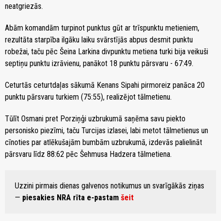
neatgriezās.
Abām komandām turpinot punktus gūt ar trīspunktu metieniem,
rezultāta starpība ilgāku laiku svārstījās abpus desmit punktu
robežai, taču pēc Šeina Larkina divpunktu metiena turki bija veikuši
septiņu punktu izrāvienu, panākot 18 punktu pārsvaru - 67:49.
Ceturtās ceturtdaļas sākumā Kenans Sipahi pirmoreiz panāca 20
punktu pārsvaru turkiem (75:55), realizējot tālmetienu.
Tūlīt Osmani pret Porziņģi uzbrukumā saņēma savu piekto
personisko piezīmi, taču Turcijas izlasei, labi metot tālmetienus un
cīnoties par atlēkušajām bumbām uzbrukumā, izdevās palielināt
pārsvaru līdz 88:62 pēc Šehmusa Hadzera tālmetiena.
Uzzini pirmais dienas galvenos notikumus un svarīgākās ziņas
—
piesakies NRA rīta e-pastam
šeit