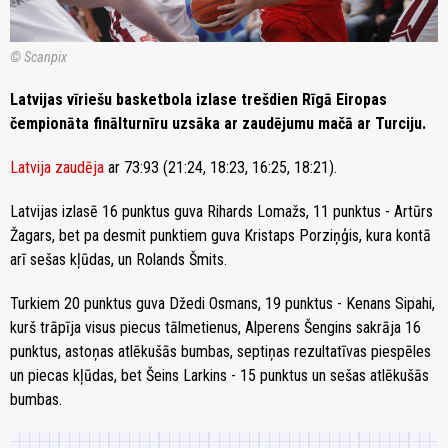
© Scanpix
Latvijas vīriešu basketbola izlase trešdien Rīgā Eiropas
čempionāta finālturnīru uzsāka ar zaudējumu mačā ar Turciju.
Latvija zaudēja
ar 73:93 (21:24, 18:23, 16:25, 18:21).
Latvijas izlasē 16 punktus guva Rihards Lomažs, 11 punktus - Artūrs
Žagars, bet pa desmit punktiem guva Kristaps Porziņģis, kura kontā
arī sešas kļūdas, un Rolands Šmits.
Turkiem 20 punktus guva Džedi Osmans, 19 punktus - Kenans Sipahi,
kurš trāpīja visus piecus tālmetienus, Alperens Šengins sakrāja 16
punktus, astoņas atlēkušās bumbas, septiņas rezultatīvas piespēles
un piecas kļūdas, bet Šeins Larkins - 15 punktus un sešas atlēkušās
bumbas.