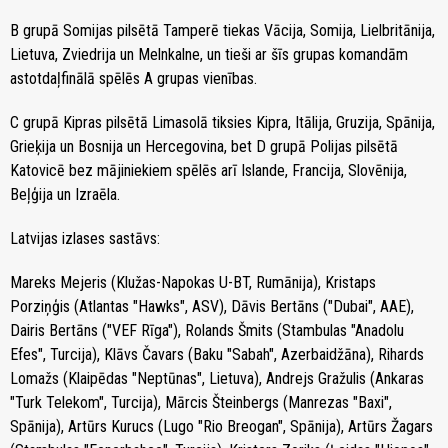
B grupā Somijas pilsētā Tamperē tiekas Vācija, Somija, Lielbritānija,
Lietuva, Zviedrija un Melnkalne, un tieši ar šīs grupas komandām
astotdaļfinālā spēlēs A grupas vienības.
C grupā Kipras pilsētā Limasolā tiksies Kipra, Itālija, Gruzija, Spānija,
Grieķija un Bosnija un Hercegovina, bet D grupā Polijas pilsētā
Katovicē bez mājiniekiem spēlēs arī Islande, Francija, Slovēnija,
Beļģija un Izraēla.
Latvijas izlases sastāvs:
Mareks Mejeris (Klužas-Napokas U-BT, Rumānija), Kristaps
Porziņģis (Atlantas "Hawks", ASV), Dāvis Bertāns ("Dubai", AAE),
Dairis Bertāns ("VEF Rīga"), Rolands Šmits (Stambulas "Anadolu
Efes", Turcija), Klāvs Čavars (Baku "Sabah", Azerbaidžāna), Rihards
Lomažs (Klaipēdas "Neptūnas", Lietuva), Andrejs Gražulis (Ankaras
"Turk Telekom", Turcija), Mārcis Šteinbergs (Manrezas "Baxi",
Spānija), Artūrs Kurucs (Lugo "Rio Breogan", Spānija), Artūrs Žagars