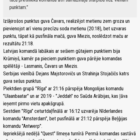
punktam.
Izšķirošos punktus guva Čavars, realizējot metienu zem groza un
pievienojot arī vienu precīzu soda metienu (20:18), bet uzvaras
punktu, tāpat kā pusfināla mačā, guva Miezis, noslēdzot maču ar
rezultātu 21:18.
Latvijas komandā labākais ar sešiem gūtajiem punktiem bija
Krūmiņš, kamēr pa pieciem punktiem guva pārējie komandas
spēlētāji - Lasmanis, Čavars un Miezis.
Serbijas vienībā Dejans Majstorovičs un Strahinja Stojačičs katrs
guva sešus punktus.
Piektdien grupā "Rīga" ar 21:16 pārspēja Mongolijas komandu
"Ulaanbaatar" un ar 20:19 - "Jeddah" no Saūda Arābijas, kas ļāva
ieņemt pirmo vietu apakšgrupā.
Sestdien "Rīga" ceturtdaļfinālā ar 16:12 uzvarēja Nīderlandes
komandu "Amsterdam", bet pusfinālā ar 21:12 pārspēja Beļģijas
komandu "Antwerp".
Iepriekšējā nedēļā "Quest" līmeņa turnīrā Permā komandas sastāvā