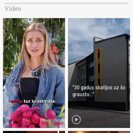
Video
"30 gadus skatījos uz šo
graustu..."
play_circle
volume_mute
SKATĪT VIDEO