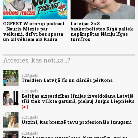
GGFEST Warm-up podcast
Latvijas 3x3
- Nauris Miezis par
basketbolistes Rīgā paliek
veiksmi, dzīvi bez sporta
nepārspētas Nāciju līgas
un cilvēkiem aiz kadra
turnīros
Atceries, kas notika...?
2023.gads
Trešdien Latvijā līs un dārdēs pērkons
2025.gads
Baltijas aizsardzības līnijas izveidošana Latvijā
tīši tiek vilkta garumā, pieļauj Jurģis Liepnieks
31
2025.gads
Uzzini, kas bremzē tavu profesionālo izaugsmi
2024.gads