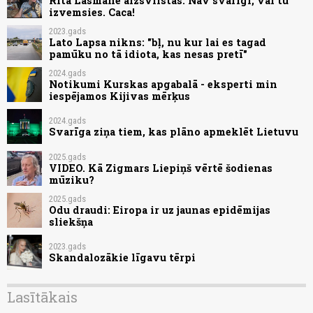
Rita Lasmane aizsvilstas: Nav svarīgi, vai tu
izvemsies. Caca!
2023.gads
Lato Lapsa nikns: "bļ, nu kur lai es tagad
pamūku no tā idiota, kas nesas pretī"
2024.gads
Notikumi Kurskas apgabalā - eksperti min
iespējamos Kijivas mērķus
2024.gads
Svarīga ziņa tiem, kas plāno apmeklēt Lietuvu
2025.gads
VIDEO. Kā Zigmars Liepiņš vērtē šodienas
mūziku?
2025.gads
Odu draudi: Eiropa ir uz jaunas epidēmijas
sliekšņa
2023.gads
Skandalozākie līgavu tērpi
Lasītākais