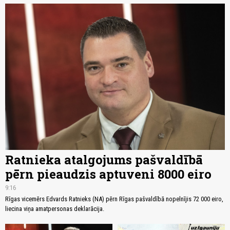
Ratnieka atalgojums pašvaldībā
pērn pieaudzis aptuveni 8000 eiro
9:16
Rīgas vicemērs Edvards Ratnieks (NA) pērn Rīgas pašvaldībā nopelnījis 72 000 eiro,
liecina viņa amatpersonas deklarācija.