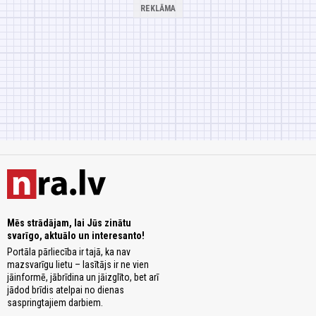
Mēs strādājam, lai Jūs zinātu
svarīgo, aktuālo un interesanto!
Portāla pārliecība ir tajā, ka nav
mazsvarīgu lietu – lasītājs ir ne vien
jāinformē, jābrīdina un jāizglīto, bet arī
jādod brīdis atelpai no dienas
saspringtajiem darbiem.