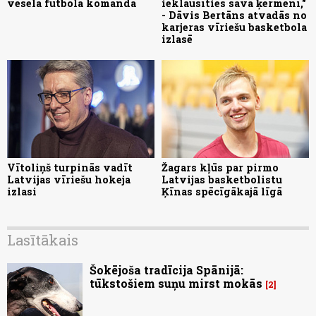
vesela futbola komanda
ieklausīties savā ķermenī,"
- Dāvis Bertāns atvadās no
karjeras vīriešu basketbola
izlasē
Vītoliņš turpinās vadīt
Žagars kļūs par pirmo
Latvijas vīriešu hokeja
Latvijas basketbolistu
izlasi
Ķīnas spēcīgākajā līgā
Lasītākais
Šokējoša tradīcija Spānijā:
tūkstošiem suņu mirst mokās
2