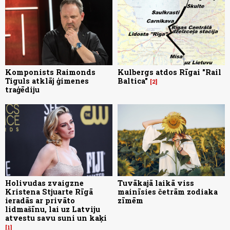
Komponists Raimonds
Kulbergs atdos Rīgai "Rail
Tiguls atklāj ģimenes
Baltica"
2
traģēdiju
Holivudas zvaigzne
Tuvākajā laikā viss
Kristena Stjuarte Rīgā
mainīsies četrām zodiaka
ieradās ar privāto
zīmēm
lidmašīnu, lai uz Latviju
atvestu savu suni un kaķi
1