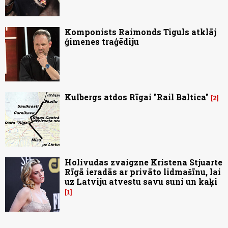
Komponists Raimonds Tiguls atklāj
ģimenes traģēdiju
Kulbergs atdos Rīgai "Rail Baltica"
2
Holivudas zvaigzne Kristena Stjuarte
Rīgā ieradās ar privāto lidmašīnu, lai
uz Latviju atvestu savu suni un kaķi
1