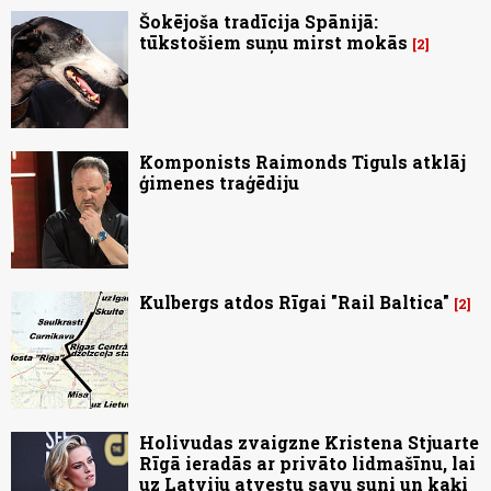
Šokējoša tradīcija Spānijā:
tūkstošiem suņu mirst mokās
2
Komponists Raimonds Tiguls atklāj
ģimenes traģēdiju
Kulbergs atdos Rīgai "Rail Baltica"
2
Holivudas zvaigzne Kristena Stjuarte
Rīgā ieradās ar privāto lidmašīnu, lai
uz Latviju atvestu savu suni un kaķi