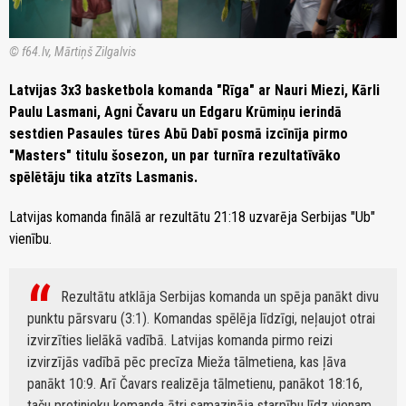
© f64.lv, Mārtiņš Zilgalvis
Latvijas 3x3 basketbola komanda "Rīga" ar Nauri Miezi, Kārli
Paulu Lasmani, Agni Čavaru un Edgaru Krūmiņu ierindā
sestdien Pasaules tūres Abū Dabī posmā izcīnīja pirmo
"Masters" titulu šosezon, un par turnīra rezultatīvāko
spēlētāju tika atzīts Lasmanis.
Latvijas komanda finālā ar rezultātu 21:18 uzvarēja Serbijas "Ub"
vienību.
Rezultātu atklāja Serbijas komanda un spēja panākt divu
punktu pārsvaru (3:1). Komandas spēlēja līdzīgi, neļaujot otrai
izvirzīties lielākā vadībā. Latvijas komanda pirmo reizi
izvirzījās vadībā pēc precīza Mieža tālmetiena, kas ļāva
panākt 10:9. Arī Čavars realizēja tālmetienu, panākot 18:16,
taču pretinieku komanda ātri samazināja starpību līdz vienam