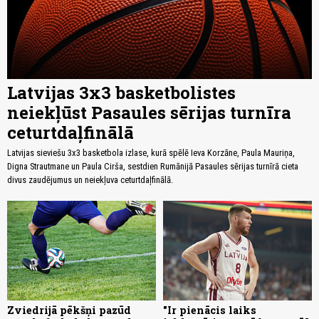
Latvijas 3x3 basketbolistes
neiekļūst Pasaules sērijas turnīra
ceturtdaļfinālā
Latvijas sieviešu 3x3 basketbola izlase, kurā spēlē Ieva Korzāne, Paula Mauriņa,
Digna Strautmane un Paula Cirša, sestdien Rumānijā Pasaules sērijas turnīrā cieta
divus zaudējumus un neiekļuva ceturtdaļfinālā.
Zviedrijā pēkšņi pazūd
"Ir pienācis laiks