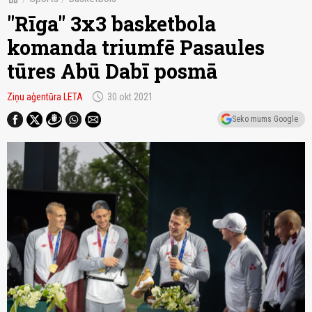
"Rīga" 3x3 basketbola
komanda triumfē Pasaules
tūres Abū Dabī posmā
schedule
Ziņu aģentūra LETA
30.okt 2021
Seko mums Google