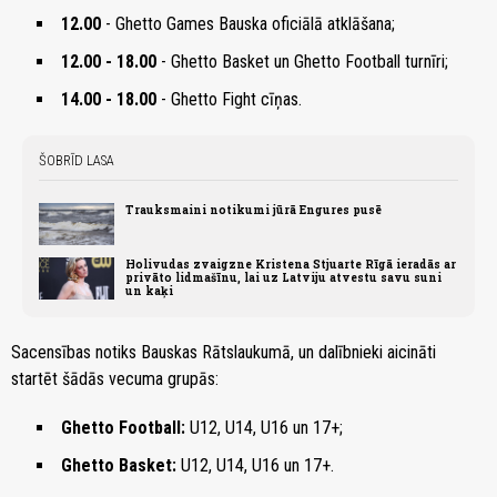
12.00
- Ghetto Games Bauska oficiālā atklāšana;
12.00 - 18.00
- Ghetto Basket un Ghetto Football turnīri;
14.00 - 18.00
- Ghetto Fight cīņas.
ŠOBRĪD LASA
Trauksmaini notikumi jūrā Engures pusē
Holivudas zvaigzne Kristena Stjuarte Rīgā ieradās ar
privāto lidmašīnu, lai uz Latviju atvestu savu suni
un kaķi
Sacensības notiks Bauskas Rātslaukumā, un dalībnieki aicināti
startēt šādās vecuma grupās:
Ghetto Football:
U12, U14, U16 un 17+;
Ghetto Basket:
U12, U14, U16 un 17+.