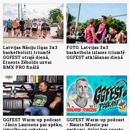
Latvijas Nāciju līgas 3x3
FOTO. Latvijas 3x3
basketbolisti triumfē
basketbola izlases triumfē
GGFEST otrajā dienā,
GGFEST atklāšanas dienā
Ernests Zēbolds uzvar
BMX PRO finālā
GGFEST Warm-up podcast
GGFEST Warm-up podcast
-Jānis Laursons par spēku,
- Nauris Miezis par
izturību un rakstura
veiksmi, dzīvi bez sporta