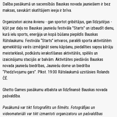
Dalība pasākumā un sacensībās Bauskas novada jauniešiem ir bez
maksas, savukārt skatītājiem ieeja ir brīva.
Organizatori aicina ikvienu - gan sportot gribētājus, gan līdzjutējus -
kļūt par daļu no Bauskas jauniešu festivāla "Starts" un izbaudīt dienu,
kurā ielu sports, enerģija un kopā būšana piepildīs Bauskas
Rātslaukumu. Festivāla “Starts” ietvaros, paralēli sporta aktivitātēm
apmeklētāji varēs izmēģināt sienu kāpšanu, piedalīties sapņu ķērāju
meistarklasē, podkāstu ierakstīšanas aktivitātēs, spēlēs un
izaicinājumu stacijās ar balvām. Aktivitātes piedāvās Bauskas
novada jauniešu biedrības, Jauniešu dome un biedrība
“Piedzīvojumu gars”. Plkst. 19:00 Rātslaukumā uzstāsies Rolands
ČĒ.
Ghetto Games pasākumu atbalsta un līdzfinansē Bauskas novada
pašvaldība.
Pasākumā var tikt fotografēts un filmēts. Fotogrāfijas un
videomateriāli var tikt izmantoti organizatoru un pašvaldības