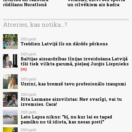
rūdīšanu Noratlonā
un cilvēkiem aiz kadra
Atceries, kas notika...?
2023.gads
Trešdien Latvijā līs un dārdēs pērkons
2025.gads
Baltijas aizsardzības līnijas izveidošana Latvijā
tīši tiek vilkta garumā, pieļauj Jurģis Liepnieks
31
2025.gads
Uzzini, kas bremzē tavu profesionālo izaugsmi
2024.gads
Rita Lasmane aizsvilstas: Nav svarīgi, vai tu
izvemsies. Caca!
2023.gads
Lato Lapsa nikns: "bļ, nu kur lai es tagad
pamūku no tā idiota, kas nesas pretī"
2024.gads