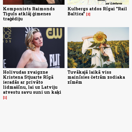
Komponists Raimonds
Kulbergs atdos Rīgai "Rail
Tiguls atklāj ģimenes
Baltica"
2
traģēdiju
Holivudas zvaigzne
Tuvākajā laikā viss
Kristena Stjuarte Rīgā
mainīsies četrām zodiaka
ieradās ar privāto
zīmēm
lidmašīnu, lai uz Latviju
atvestu savu suni un kaķi
1