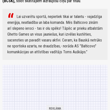
(BCSK)
,
solot skatītājiem aizraujošu cīņu par titulu.
Lai uzvarētu sportā, nepietiek tikai ar talantu - vajadzīga
enerģija, neatlaidība un laba komanda. Mēs Balticovo zinām
arī slepeno ieroci - tas ir olu spēks! Tāpēc ar prieku atbalstām
Ghetto Games un visus jauniešus, kuri izvēlas kustēties,
sacensties un pavadīt vasaru aktīvi. Ceram, ka Bauskā netrūks
ne sportiska azarta, ne draudzības,- norāda AS "Balticovo"
komunikācijas un attīstības vadītājs Toms Auškāps.