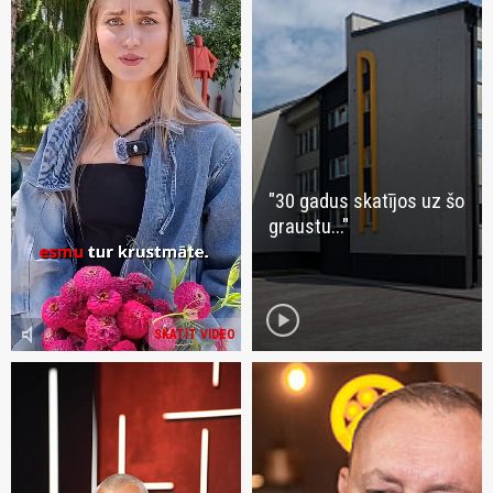
"30 gadus skatījos uz šo
graustu..."
play_circle
volume_mute
SKATĪT VIDEO