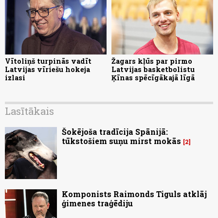
Vītoliņš turpinās vadīt
Žagars kļūs par pirmo
Latvijas vīriešu hokeja
Latvijas basketbolistu
izlasi
Ķīnas spēcīgākajā līgā
Lasītākais
Šokējoša tradīcija Spānijā:
tūkstošiem suņu mirst mokās
2
Komponists Raimonds Tiguls atklāj
ģimenes traģēdiju