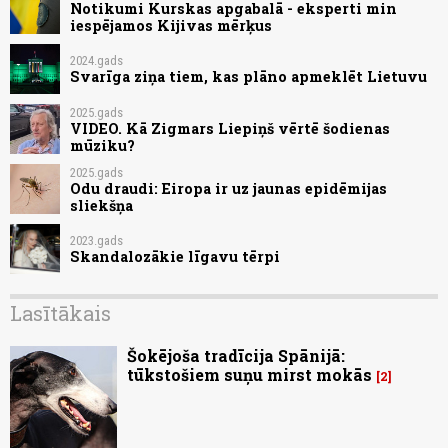
Notikumi Kurskas apgabalā - eksperti min
iespējamos Kijivas mērķus
2024.gads
Svarīga ziņa tiem, kas plāno apmeklēt Lietuvu
2025.gads
VIDEO. Kā Zigmars Liepiņš vērtē šodienas
mūziku?
2025.gads
Odu draudi: Eiropa ir uz jaunas epidēmijas
sliekšņa
2023.gads
Skandalozākie līgavu tērpi
Lasītākais
Šokējoša tradīcija Spānijā:
tūkstošiem suņu mirst mokās
2