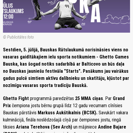
© Publicitātes foto
Sestdien, 5. jūlijā, Bauskas Rātslaukumā norisināsies viens no
vasaras gaidītākajiem ielu sporta notikumiem - Ghetto Games
Bauska, kas šogad notiks sadarbībā ar Balticovo un būs daļa
no Bauskas jauniešu festivāla "Starts". Pasākums jau vairākus
gadus pulcē simtiem aktīvu dalībnieku un skatītāju, kļūstot par
nozīmīgu vasaras sporta tradīciju Bauskā.
Ghetto Fight
programmā paredzētas
25 MMA cīņas
. Par
Grand
Prix
čempiona jostu bērnu grupā līdz 12 gadu vecumam cīnīsies
Bauskas pārstāvis
Markuss Aukštikalnis (BCSK)
.
Savukārt vakara
kulminācijā, fināla noslēdzošajā cīņā par čempiones jostu, ringā
tiksies
Ariana Terehova (Sev Arch)
un mājiniece
Andine Bajare