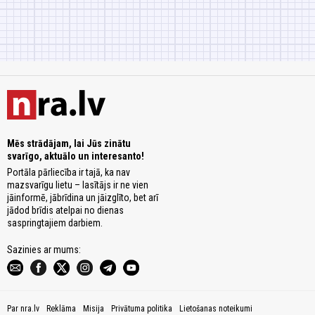
Mēs strādājam, lai Jūs zinātu
svarīgo, aktuālo un interesanto!
Portāla pārliecība ir tajā, ka nav
mazsvarīgu lietu – lasītājs ir ne vien
jāinformē, jābrīdina un jāizglīto, bet arī
jādod brīdis atelpai no dienas
saspringtajiem darbiem.
Sazinies ar mums:
Par nra.lv
Reklāma
Misija
Privātuma politika
Lietošanas noteikumi