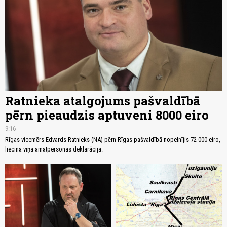
Ratnieka atalgojums pašvaldībā
pērn pieaudzis aptuveni 8000 eiro
9:16
Rīgas vicemērs Edvards Ratnieks (NA) pērn Rīgas pašvaldībā nopelnījis 72 000 eiro,
liecina viņa amatpersonas deklarācija.