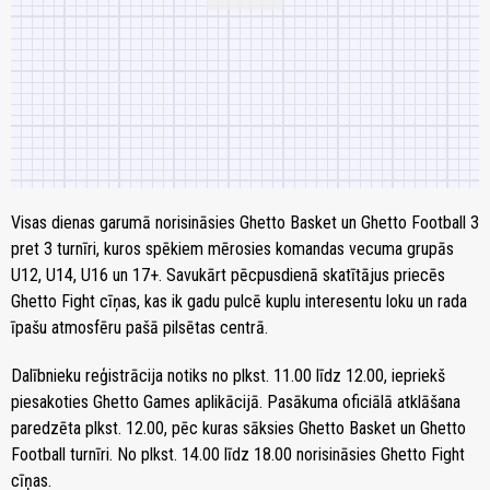
Visas dienas garumā norisināsies Ghetto Basket un Ghetto Football 3
pret 3 turnīri, kuros spēkiem mērosies komandas vecuma grupās
U12, U14, U16 un 17+. Savukārt pēcpusdienā skatītājus priecēs
Ghetto Fight cīņas, kas ik gadu pulcē kuplu interesentu loku un rada
īpašu atmosfēru pašā pilsētas centrā.
Dalībnieku reģistrācija notiks no plkst. 11.00 līdz 12.00, iepriekš
piesakoties Ghetto Games aplikācijā. Pasākuma oficiālā atklāšana
paredzēta plkst. 12.00, pēc kuras sāksies Ghetto Basket un Ghetto
Football turnīri. No plkst. 14.00 līdz 18.00 norisināsies Ghetto Fight
cīņas.