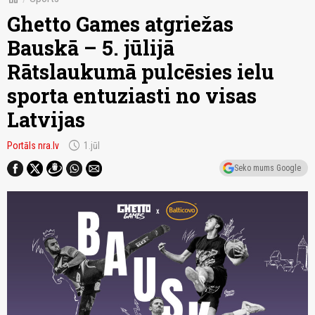
Ghetto Games atgriežas
Bauskā – 5. jūlijā
Rātslaukumā pulcēsies ielu
sporta entuziasti no visas
Latvijas
schedule
Portāls nra.lv
1.jūl
Seko mums Google