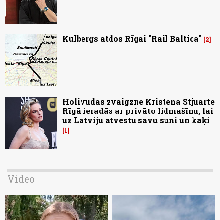
Kulbergs atdos Rīgai "Rail Baltica"
2
Holivudas zvaigzne Kristena Stjuarte
Rīgā ieradās ar privāto lidmašīnu, lai
uz Latviju atvestu savu suni un kaķi
1
Video