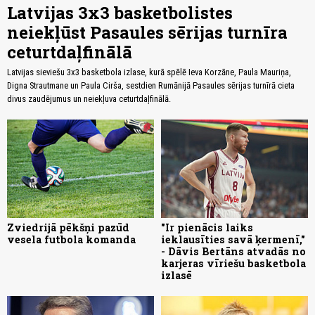
Latvijas 3x3 basketbolistes
neiekļūst Pasaules sērijas turnīra
ceturtdaļfinālā
Latvijas sieviešu 3x3 basketbola izlase, kurā spēlē Ieva Korzāne, Paula Mauriņa,
Digna Strautmane un Paula Cirša, sestdien Rumānijā Pasaules sērijas turnīrā cieta
divus zaudējumus un neiekļuva ceturtdaļfinālā.
Zviedrijā pēkšņi pazūd
"Ir pienācis laiks
vesela futbola komanda
ieklausīties savā ķermenī,"
- Dāvis Bertāns atvadās no
karjeras vīriešu basketbola
izlasē