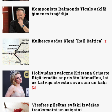
Komponists Raimonds Tiguls atklāj
ģimenes traģēdiju
Kulbergs atdos Rīgai "Rail Baltica"
2
Holivudas zvaigzne Kristena Stjuarte
Rīgā ieradās ar privāto lidmašīnu, lai
uz Latviju atvestu savu suni un kaķi
2
Viesītes pilsētas svētki izvēršas
trauksmaini un asiņaini