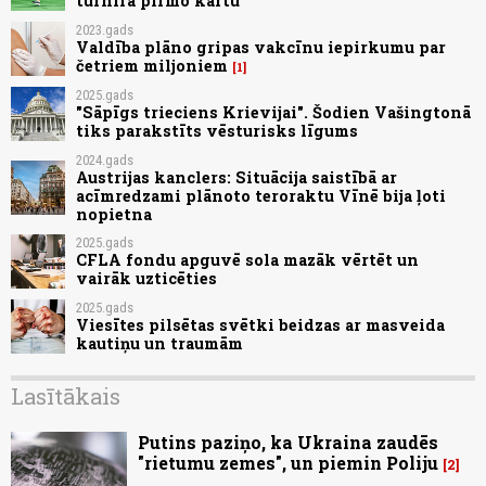
turnīra pirmo kārtu
2023.gads
Valdība plāno gripas vakcīnu iepirkumu par
četriem miljoniem
1
2025.gads
"Sāpīgs trieciens Krievijai". Šodien Vašingtonā
tiks parakstīts vēsturisks līgums
2024.gads
Austrijas kanclers: Situācija saistībā ar
acīmredzami plānoto teroraktu Vīnē bija ļoti
nopietna
2025.gads
CFLA fondu apguvē sola mazāk vērtēt un
vairāk uzticēties
2025.gads
Viesītes pilsētas svētki beidzas ar masveida
kautiņu un traumām
Lasītākais
Putins paziņo, ka Ukraina zaudēs
"rietumu zemes", un piemin Poliju
2