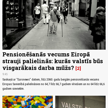
Pensionēšanās vecums Eiropā
strauji palielinās: kurās valstīs būs
visgarākais darba mūžs?
2
9:45
Saskaņā ar “Euronews” datiem, līdz 2060. gadu beigām pensionēšanās vecums
Eiropas Savienībā palielināsies no 64,7 līdz 66,7 gadiem vīriešiem un no 64 līdz 66,6
gadiem sievietēm.