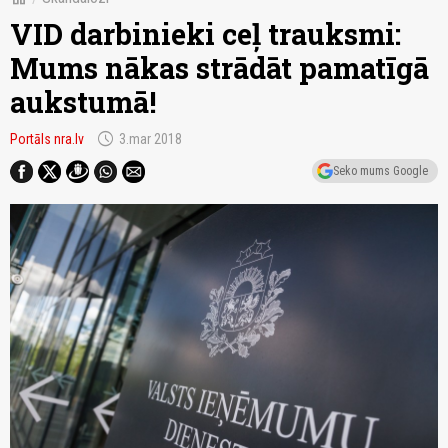
VID darbinieki ceļ trauksmi:
Mums nākas strādāt pamatīgā
aukstumā!
schedule
Portāls nra.lv
3.mar 2018
Seko mums Google