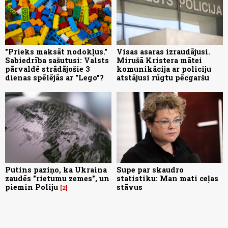
"Prieks maksāt nodokļus."
Visas asaras izraudājusi.
Sabiedrība sašutusi: Valsts
Mirušā Kristera mātei
pārvaldē strādājošie 3
komunikācija ar policiju
dienas spēlējās ar "Lego"?
atstājusi rūgtu pēcgaršu
Putins paziņo, ka Ukraina
Supe par skaudro
zaudēs "rietumu zemes", un
statistiku: Man mati ceļas
piemin Poliju
stāvus
2