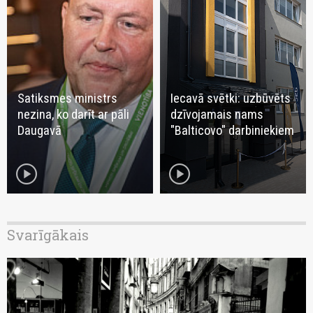
Satiksmes ministrs
Iecavā svētki: uzbūvēts
nezina, ko darīt ar pāli
dzīvojamais nams
Daugavā
"Balticovo" darbiniekiem
play_circle
play_circle
Svarīgākais