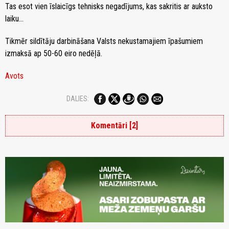
Tas esot vien īslaicīgs tehnisks negadījums, kas sakritis ar auksto
laiku…
Tikmēr sildītāju darbināšana Valsts nekustamajiem īpašumiem
izmaksā ap 50-60 eiro nedēļā.
Avots
DALIES:
Komentāri [2]