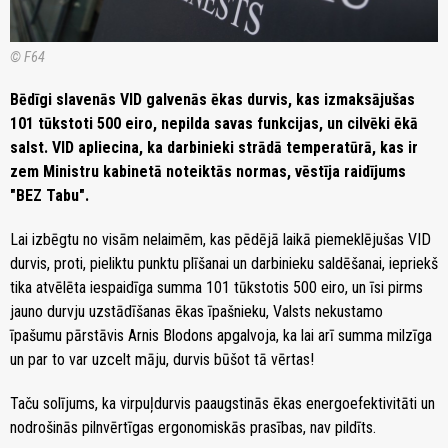
© F64
Bēdīgi slavenās VID galvenās ēkas durvis, kas izmaksājušas
101 tūkstoti 500 eiro, nepilda savas funkcijas, un cilvēki ēkā
salst. VID apliecina, ka darbinieki strādā temperatūrā, kas ir
zem Ministru kabinetā noteiktās normas, vēstīja raidījums
"BEZ Tabu".
Lai izbēgtu no visām nelaimēm, kas pēdējā laikā piemeklējušas VID
durvis, proti, pieliktu punktu plīšanai un darbinieku saldēšanai, iepriekš
tika atvēlēta iespaidīga summa 101 tūkstotis 500 eiro, un īsi pirms
jauno durvju uzstādīšanas ēkas īpašnieku, Valsts nekustamo
īpašumu pārstāvis Arnis Blodons apgalvoja, ka lai arī summa milzīga
un par to var uzcelt māju, durvis būšot tā vērtas!
Taču solījums, ka virpuļdurvis paaugstinās ēkas energoefektivitāti un
nodrošinās pilnvērtīgas ergonomiskās prasības, nav pildīts.