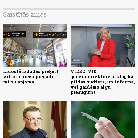
Saistītās ziņas
Lidostā izdodas pieķert
VIDEO. VID
viltotu preču piegādi
ģenerāldirektore atklāj, kā
milzu apjomā
pildās budžets, un informē,
vai gaidāms algu
pieaugums