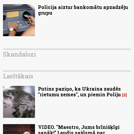
Policija aiztur bankomātu apzadzēju
grupu
Skandalozi
Lasītākais
Putins paziņo, ka Ukraina zaudēs
"rietumu zemes", un piemin Poliju
2
VIDEO. "Maestro, Jums brīnišķīgi
sanāk!" Ļaudis sajūsmā par