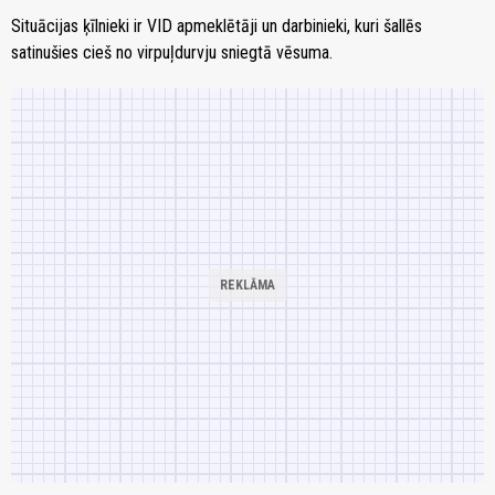
Situācijas ķīlnieki ir VID apmeklētāji un darbinieki, kuri šallēs
satinušies cieš no virpuļdurvju sniegtā vēsuma.