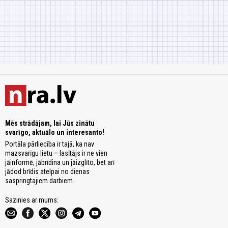
Mēs strādājam, lai Jūs zinātu
svarīgo, aktuālo un interesanto!
Portāla pārliecība ir tajā, ka nav
mazsvarīgu lietu – lasītājs ir ne vien
jāinformē, jābrīdina un jāizglīto, bet arī
jādod brīdis atelpai no dienas
saspringtajiem darbiem.
Sazinies ar mums: