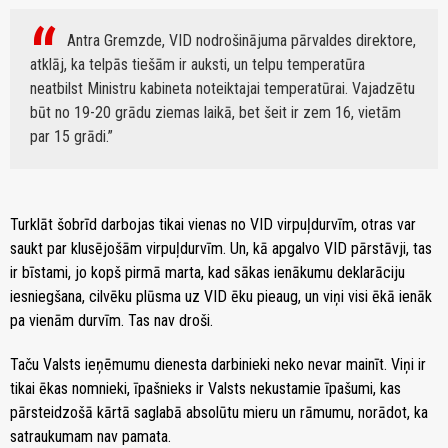
Antra Gremzde, VID nodrošinājuma pārvaldes direktore,
atklāj, ka telpās tiešām ir auksti, un telpu temperatūra
neatbilst Ministru kabineta noteiktajai temperatūrai. Vajadzētu
būt no 19-20 grādu ziemas laikā, bet šeit ir zem 16, vietām
par 15 grādi.
Turklāt šobrīd darbojas tikai vienas no VID virpuļdurvīm, otras var
saukt par klusējošām virpuļdurvīm. Un, kā apgalvo VID pārstāvji, tas
ir bīstami, jo kopš pirmā marta, kad sākas ienākumu deklarāciju
iesniegšana, cilvēku plūsma uz VID ēku pieaug, un viņi visi ēkā ienāk
pa vienām durvīm. Tas nav droši.
Taču Valsts ieņēmumu dienesta darbinieki neko nevar mainīt. Viņi ir
tikai ēkas nomnieki, īpašnieks ir Valsts nekustamie īpašumi, kas
pārsteidzošā kārtā saglabā absolūtu mieru un rāmumu, norādot, ka
satraukumam nav pamata.