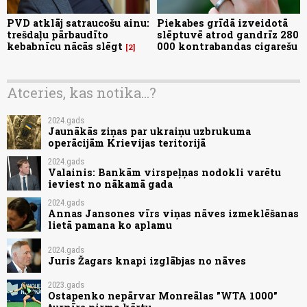
PVD atklāj satraucošu ainu:
Piekabes grīdā izveidotā
trešdaļu pārbaudīto
slēptuvē atrod gandrīz 280
kebabnīcu nācās slēgt
000 kontrabandas cigarešu
2
Atceries, kas notika...?
2024.gads
Jaunākās ziņas par ukraiņu uzbrukuma
operācijām Krievijas teritorijā
2024.gads
Valainis: Bankām virspeļņas nodokli varētu
ieviest no nākamā gada
2024.gads
Annas Jansones vīrs viņas nāves izmeklēšanas
lietā pamana ko aplamu
2024.gads
Juris Žagars knapi izglābjas no nāves
2023.gads
Ostapenko nepārvar Monreālas "WTA 1000"