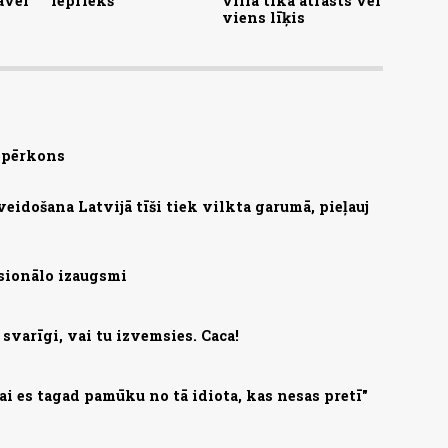
āvei
iepriekš
villā tika atrasts vēl
viens līķis
s pērkons
zveidošana Latvijā tīši tiek vilkta garumā, pieļauj
sionālo izaugsmi
svarīgi, vai tu izvemsies. Caca!
lai es tagad pamūku no tā idiota, kas nesas pretī"