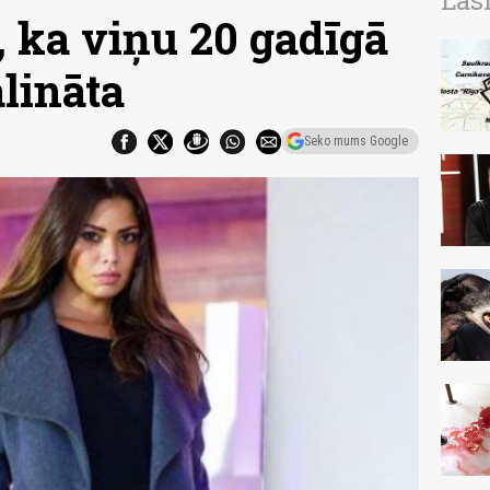
Las
, ka viņu 20 gadīgā
lināta
Seko mums Google