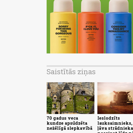
Saistītās ziņas
70 gadus veca
Ieslodzīts
kundze apsūdzēta
lauksaimnieks,
nežēlīgā slepkavībā
ļāva strādniek