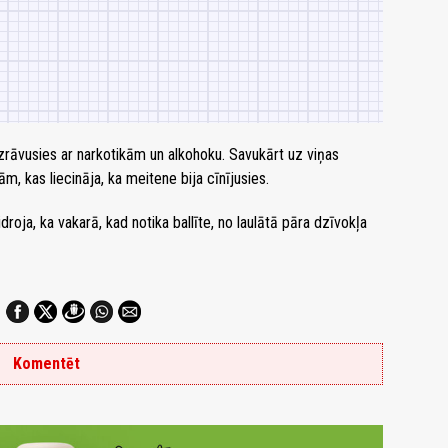
zrāvusies ar narkotikām un alkohoku. Savukārt uz viņas
m, kas liecināja, ka meitene bija cīnījusies.
roja, ka vakarā, kad notika ballīte, no laulātā pāra dzīvokļa
Komentēt