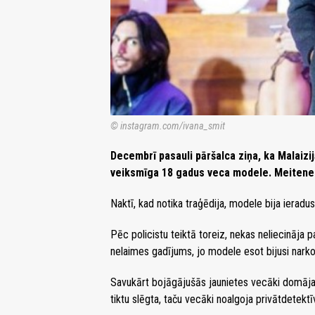
© instagram.com/ivana_smit
Decembrī pasauli pāršalca ziņa, ka Malaizi
veiksmīga 18 gadus veca modele. Meitenes v
Naktī, kad notika traģēdija, modele bija ieradusi
Pēc policistu teiktā toreiz, nekas neliecināja 
nelaimes gadījums, jo modele esot bijusi narko
Savukārt bojāgājušās jaunietes vecāki domāja sav
tiktu slēgta, taču vecāki noalgoja privātdetektī