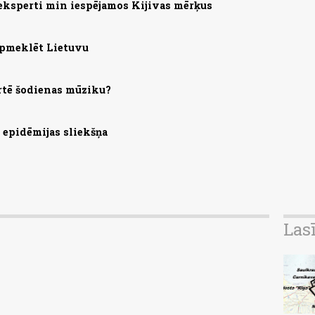
eksperti min iespējamos Kijivas mērķus
apmeklēt Lietuvu
rtē šodienas mūziku?
s epidēmijas sliekšņa
Las