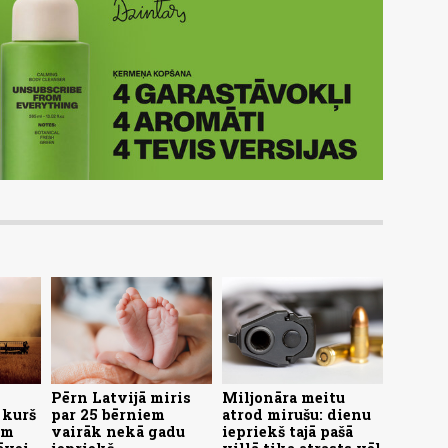
Pērn Latvijā miris
Miljonāra meitu
 kurš
par 25 bērniem
atrod mirušu: dienu
am
vairāk nekā gadu
iepriekš tajā pašā