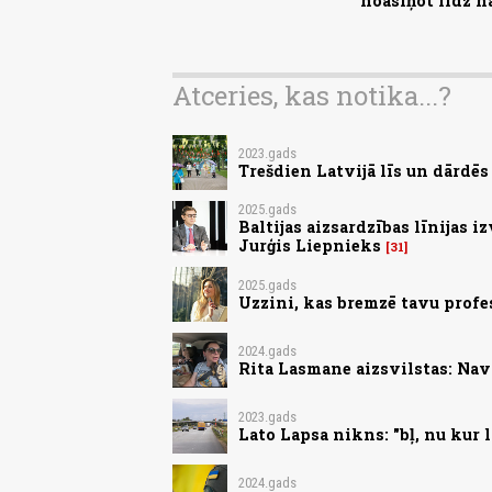
noasiņot līdz n
Atceries, kas notika...?
2023.gads
Trešdien Latvijā līs un dārdē
2025.gads
Baltijas aizsardzības līnijas i
Jurģis Liepnieks
31
2025.gads
Uzzini, kas bremzē tavu profe
2024.gads
Rita Lasmane aizsvilstas: Nav 
2023.gads
Lato Lapsa nikns: "bļ, nu kur 
2024.gads