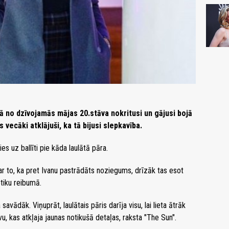
jā no dzīvojamās mājas 20.stāva nokritusi un gājusi bojā
ecāki atklājuši, ka tā bijusi slepkavība.
es uz ballīti pie kāda laulātā pāra.
par to, ka pret Ivanu pastrādāts noziegums, drīzāk tas esot
tiku reibumā.
ādāk. Viņuprāt, laulātais pāris darīja visu, lai lieta ātrāk
vu, kas atkļaja jaunas notikušā detaļas, raksta "The Sun".