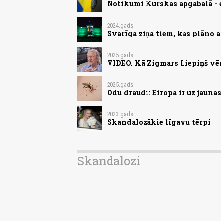
Notikumi Kurskas apgabalā - 
2024.gads
Svarīga ziņa tiem, kas plāno 
2025.gads
VIDEO. Kā Zigmars Liepiņš vē
2025.gads
Odu draudi: Eiropa ir uz jauna
2023.gads
Skandalozākie līgavu tērpi
Skandalozi