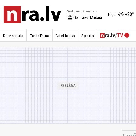
Svētdiena, 9.augusts
+20°
Rīgā
redeem
Genoveva, Madara
Dzīvesstils
TautaRunā
LifeHacks
Sports