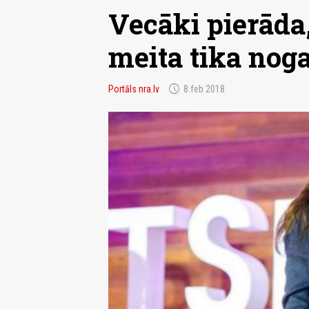
Vecāki pierāda
meita tika noga
schedule
Portāls nra.lv
8.feb 2018