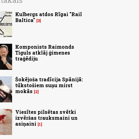
ītākais
Kulbergs atdos Rīgai "Rail
Baltica"
3
Komponists Raimonds
Tiguls atklāj ģimenes
traģēdiju
Šokējoša tradīcija Spānijā:
tūkstošiem suņu mirst
mokās
2
Viesītes pilsētas svētki
izvēršas trauksmaini un
asiņaini
1