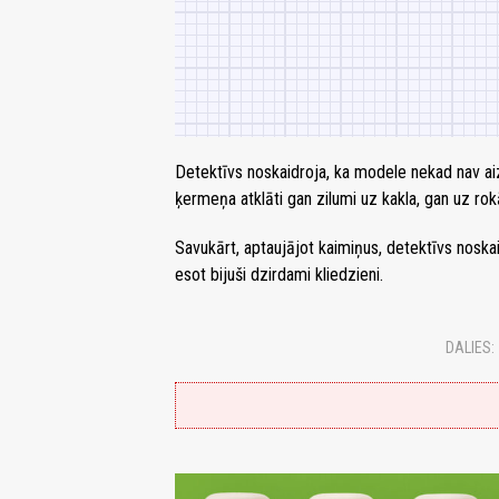
Detektīvs noskaidroja, ka modele nekad nav ai
ķermeņa atklāti gan zilumi uz kakla, gan uz rokā
Savukārt, aptaujājot kaimiņus, detektīvs noskaid
esot bijuši dzirdami kliedzieni.
DALIES: