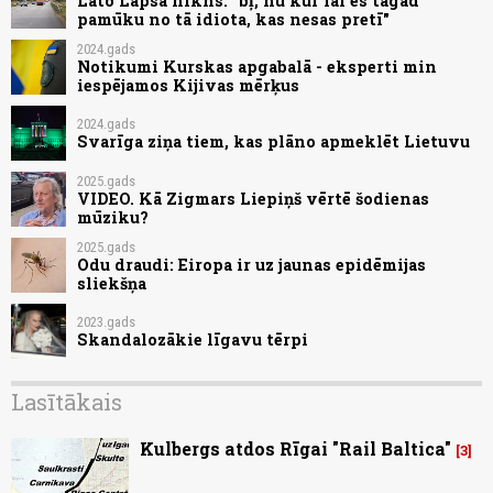
Lato Lapsa nikns: "bļ, nu kur lai es tagad
pamūku no tā idiota, kas nesas pretī"
2024.gads
Notikumi Kurskas apgabalā - eksperti min
iespējamos Kijivas mērķus
2024.gads
Svarīga ziņa tiem, kas plāno apmeklēt Lietuvu
2025.gads
VIDEO. Kā Zigmars Liepiņš vērtē šodienas
mūziku?
2025.gads
Odu draudi: Eiropa ir uz jaunas epidēmijas
sliekšņa
2023.gads
Skandalozākie līgavu tērpi
Lasītākais
Kulbergs atdos Rīgai "Rail Baltica"
3