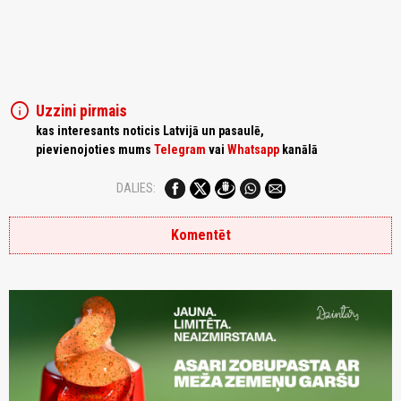
info
Uzzini pirmais
kas interesants noticis Latvijā un pasaulē,
pievienojoties mums
Telegram
vai
Whatsapp
kanālā
DALIES:
Komentēt