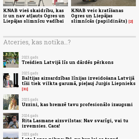
KNAB vieš skaidrību, kas
KNAB veic kratīšanas
ir un nav atļauts Ogres un
Ogres un Liepājas
Liepājas slimnīcu vadībai
slimnīcās (papildināts)
2
Atceries, kas notika...?
2023.gads
Trešdien Latvijā līs un dārdēs pērkons
2025.gads
Baltijas aizsardzības līnijas izveidošana Latvijā
tīši tiek vilkta garumā, pieļauj Jurģis Liepnieks
31
2025.gads
Uzzini, kas bremzē tavu profesionālo izaugsmi
2024.gads
Rita Lasmane aizsvilstas: Nav svarīgi, vai tu
izvemsies. Caca!
2023.gads