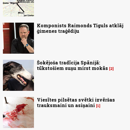
Komponists Raimonds Tiguls atklāj
ģimenes traģēdiju
Šokējoša tradīcija Spānijā:
tūkstošiem suņu mirst mokās
2
Viesītes pilsētas svētki izvēršas
trauksmaini un asiņaini
1