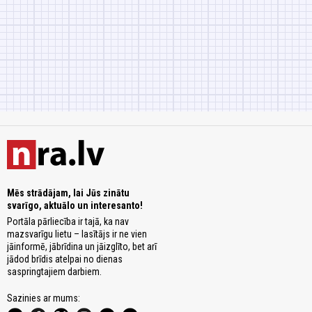
Mēs strādājam, lai Jūs zinātu
svarīgo, aktuālo un interesanto!
Portāla pārliecība ir tajā, ka nav
mazsvarīgu lietu – lasītājs ir ne vien
jāinformē, jābrīdina un jāizglīto, bet arī
jādod brīdis atelpai no dienas
saspringtajiem darbiem.
Sazinies ar mums: