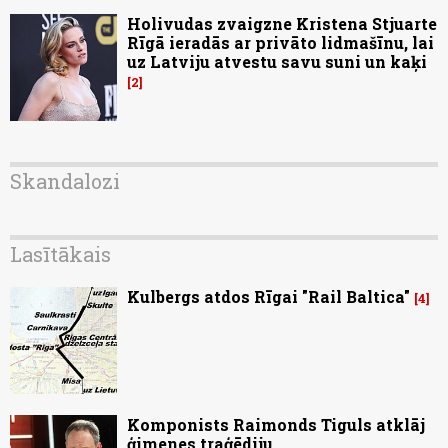
Holivudas zvaigzne Kristena Stjuarte
Rīgā ieradās ar privāto lidmašīnu, lai
uz Latviju atvestu savu suni un kaķi
2
Skandalozi
Lasītākais
Kulbergs atdos Rīgai "Rail Baltica"
4
Komponists Raimonds Tiguls atklāj
ģimenes traģēdiju