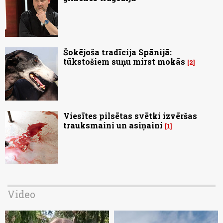
Šokējoša tradīcija Spānijā:
tūkstošiem suņu mirst mokās
2
Viesītes pilsētas svētki izvēršas
trauksmaini un asiņaini
1
Video