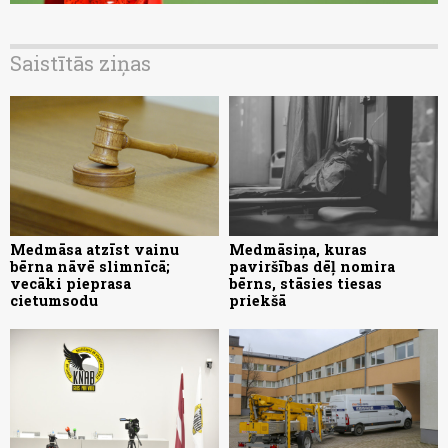
Saistītās ziņas
Medmāsa atzīst vainu
Medmāsiņa, kuras
bērna nāvē slimnīcā;
paviršības dēļ nomira
vecāki pieprasa
bērns, stāsies tiesas
cietumsodu
priekšā