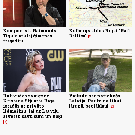
Komponists Raimonds
Kulbergs atdos Rīgai "Rail
Tiguls atklāj ģimenes
Baltica"
3
traģēdiju
Holivudas zvaigzne
Vaikule par notiekošo
Kristena Stjuarte Rīgā
Latvijā: Par to ne tikai
ieradās ar privāto
jārunā, bet jābļauj
2
lidmašīnu, lai uz Latviju
atvestu savu suni un kaķi
2