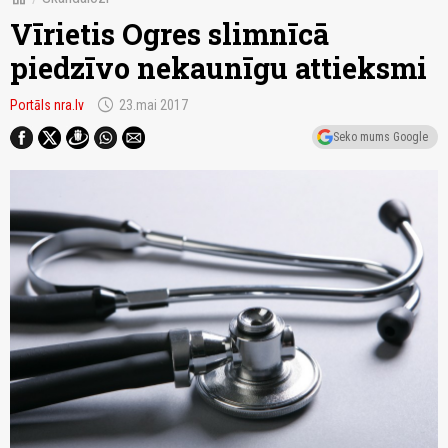
Vīrietis Ogres slimnīcā
piedzīvo nekaunīgu attieksmi
schedule
Portāls nra.lv
23.mai 2017
Seko mums Google