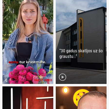
"30 gadus skatījos uz šo
graustu..."
play_circle
volume_mute
SKATĪT VIDEO