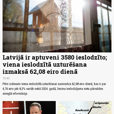
Latvijā ir aptuveni 3580 ieslodzīto;
viena ieslodzītā uzturēšana
izmaksā 62,08 eiro dienā
10:45
Pērn izdevumi viena ieslodzītā uzturēšanai sasniedza 62,08 eiro dienā, kas ir par
4,76 eiro jeb 8,3% vairāk nekā 2024. gadā, liecina Ieslodzījuma vietu pārvaldes
sniegtā informācija.