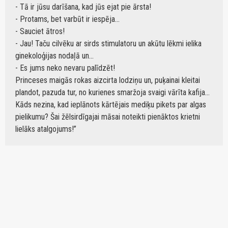
- Tā ir jūsu darīšana, kad jūs ejat pie ārsta!
- Protams, bet varbūt ir iespēja...
- Sauciet ātros!
- Jau! Taču cilvēku ar sirds stimulatoru un akūtu lēkmi ielika
ginekoloģijas nodaļā un...
- Es jums neko nevaru palīdzēt!
Princeses maigās rokas aizcirta lodziņu un, puķainai kleitai
plandot, pazuda tur, no kurienes smaržoja svaigi vārīta kafija...
Kāds nezina, kad ieplānots kārtējais mediķu pikets par algas
pielikumu? Šai žēlsirdīgajai māsai noteikti pienāktos krietni
lielāks atalgojums!