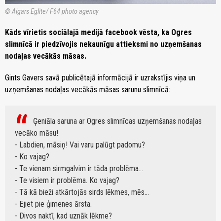
© Aigars Eglīte/ F64 photo agency
Kāds vīrietis sociālajā medijā facebook vēsta, ka Ogres
slimnīcā ir piedzīvojis nekaunīgu attieksmi no uzņemšanas
nodaļas vecākās māsas.
Gints Gavers savā publicētajā informācijā ir uzrakstījis viņa un
uzņemšanas nodaļas vecākās māsas sarunu slimnīcā:
Ģeniāla saruna ar Ogres slimnīcas uzņemšanas nodaļas
vecāko māsu!
- Labdien, māsiņ! Vai varu palūgt padomu?
- Ko vajag?
- Te vienam sirmgalvim ir tāda problēma...
- Te visiem ir problēma. Ko vajag?
- Tā kā bieži atkārtojās sirds lēkmes, mēs...
- Ejiet pie ģimenes ārsta.
- Divos naktī, kad uznāk lēkme?