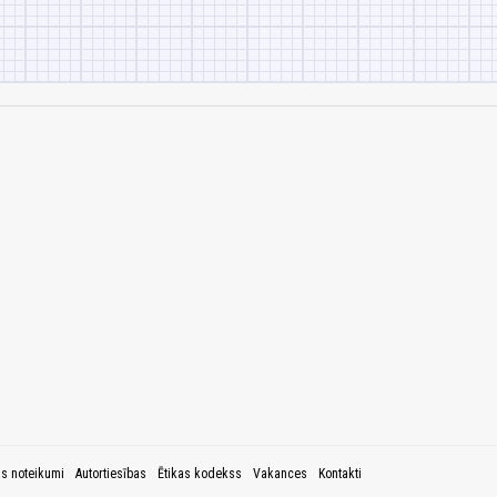
as noteikumi
Autortiesības
Ētikas kodekss
Vakances
Kontakti