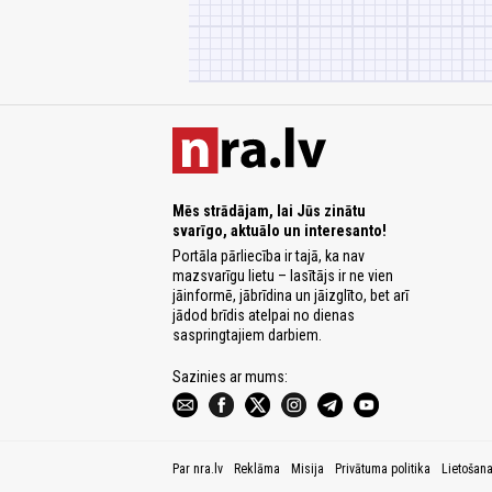
Mēs strādājam, lai Jūs zinātu
svarīgo, aktuālo un interesanto!
Portāla pārliecība ir tajā, ka nav
mazsvarīgu lietu – lasītājs ir ne vien
jāinformē, jābrīdina un jāizglīto, bet arī
jādod brīdis atelpai no dienas
saspringtajiem darbiem.
Sazinies ar mums:
Par nra.lv
Reklāma
Misija
Privātuma politika
Lietošan