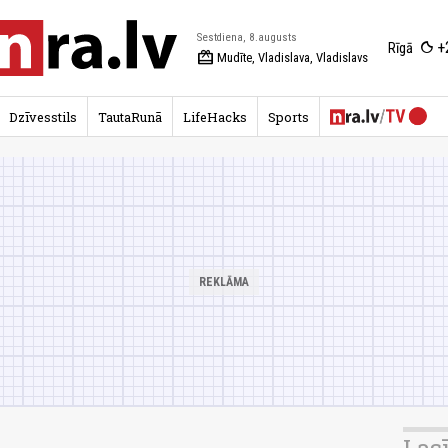
Sestdiena, 8.augusts
+
Rīgā
redeem
Mudīte, Vladislava, Vladislavs
Dzīvesstils
TautaRunā
LifeHacks
Sports