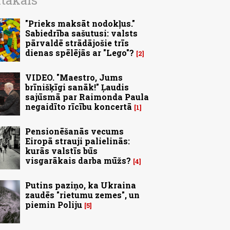
ītākais
"Prieks maksāt nodokļus."
Sabiedrība sašutusi: valsts
pārvaldē strādājošie trīs
dienas spēlējās ar "Lego"?
2
VIDEO. "Maestro, Jums
brīnišķīgi sanāk!" Ļaudis
sajūsmā par Raimonda Paula
negaidīto rīcību koncertā
1
Pensionēšanās vecums
Eiropā strauji palielinās:
kurās valstīs būs
visgarākais darba mūžs?
4
Putins paziņo, ka Ukraina
zaudēs "rietumu zemes", un
piemin Poliju
5