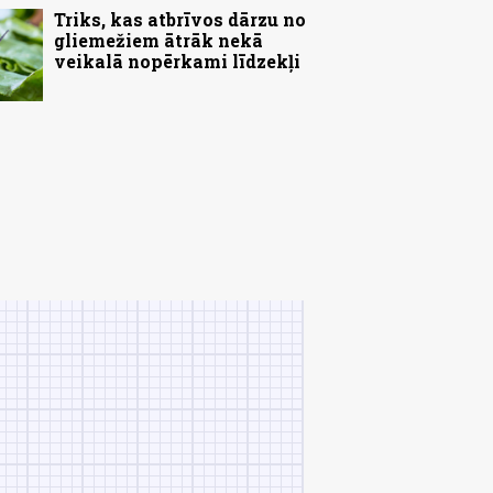
Triks, kas atbrīvos dārzu no
gliemežiem ātrāk nekā
veikalā nopērkami līdzekļi