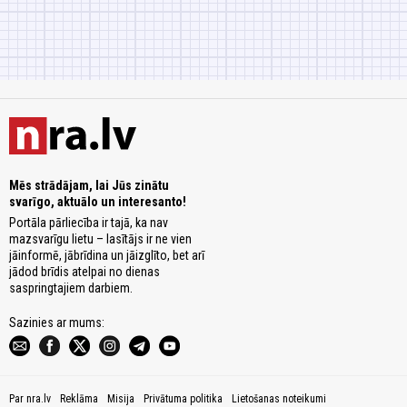
Mēs strādājam, lai Jūs zinātu
svarīgo, aktuālo un interesanto!
Portāla pārliecība ir tajā, ka nav
mazsvarīgu lietu – lasītājs ir ne vien
jāinformē, jābrīdina un jāizglīto, bet arī
jādod brīdis atelpai no dienas
saspringtajiem darbiem.
Sazinies ar mums:
Par nra.lv
Reklāma
Misija
Privātuma politika
Lietošanas noteikumi