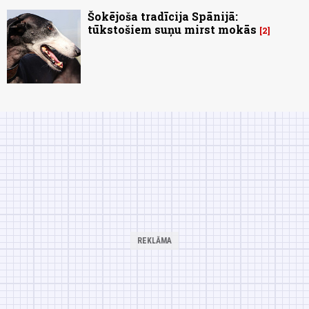
Šokējoša tradīcija Spānijā:
tūkstošiem suņu mirst mokās
2