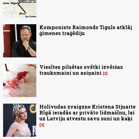
Komponists Raimonds Tiguls atklāj
ģimenes traģēdiju
Viesītes pilsētas svētki izvēršas
trauksmaini un asiņaini
2
Holivudas zvaigzne Kristena Stjuarte
Rīgā ieradās ar privāto lidmašīnu, lai
uz Latviju atvestu savu suni un kaķi
2